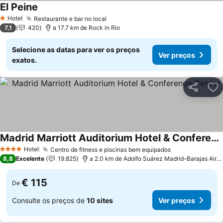
El Peine
Hotel
Restaurante e bar no local
1 Estrelas
7,1
420
a 17.7 km de Rock in Rio
Selecione as datas para ver os preços
Ver preços
exatos.
Partilhar
Ad
Madrid Marriott Auditorium Hotel & Conference Center
Hotel
Centro de fitness e piscinas bem equipados
4 Estrelas
8,8
Excelente
19.825
a 2.0 km de Adolfo Suárez Madrid–Barajas Airport
€ 115
De
Consulte os preços de
10 sites
Ver preços