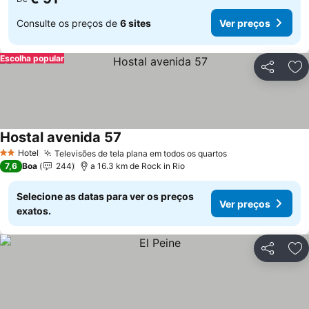
Consulte os preços de
6 sites
Ver preços
Escolha popular
Partilhar
Ad
Hostal avenida 57
Hotel
Televisões de tela plana em todos os quartos
2 Estrelas
7,6
Boa
244
a 16.3 km de Rock in Rio
Selecione as datas para ver os preços
Ver preços
exatos.
Partilhar
Ad