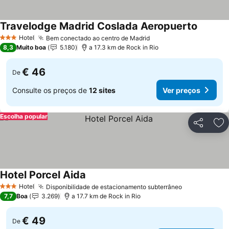
Travelodge Madrid Coslada Aeropuerto
Hotel
Bem conectado ao centro de Madrid
3 Estrelas
8,3
Muito boa
5.180
a 17.3 km de Rock in Rio
€ 46
De
Consulte os preços de
12 sites
Ver preços
Escolha popular
Partilhar
Ad
Hotel Porcel Aida
Hotel
Disponibilidade de estacionamento subterrâneo
3 Estrelas
7,7
Boa
3.269
a 17.7 km de Rock in Rio
€ 49
De