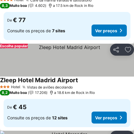
Café da manhã variado e satisfatório
4 Estrelas
8,3
Muito boa
4.602
a 17.5 km de Rock in Rio
€ 77
De
Consulte os preços de
7 sites
Ver preços
Escolha popular
Partilhar
Ad
Zleep Hotel Madrid Airport
Hotel
Vistas de aviões decolando
3 Estrelas
8,2
Muito boa
17.206
a 18.6 km de Rock in Rio
€ 45
De
Consulte os preços de
12 sites
Ver preços