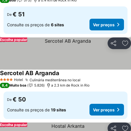
7,5
Boa
573
a 0.4 km de Rock in Rio
€ 51
De
Consulte os preços de
6 sites
Ver preços
Escolha popular
Partilhar
Ad
Sercotel AB Arganda
Hotel
Culinária mediterrânea no local
4 Estrelas
8,4
Muito boa
5.826
a 2.3 km de Rock in Rio
€ 50
De
Consulte os preços de
19 sites
Ver preços
Escolha popular