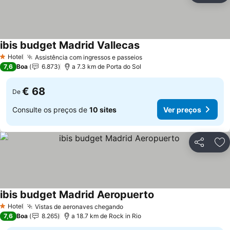
ibis budget Madrid Vallecas
Hotel
Assistência com ingressos e passeios
1 Estrelas
7,6
Boa
6.873
a 7.3 km de Porta do Sol
€ 68
De
Consulte os preços de
10 sites
Ver preços
Partilhar
Ad
ibis budget Madrid Aeropuerto
Hotel
Vistas de aeronaves chegando
1 Estrelas
7,6
Boa
8.265
a 18.7 km de Rock in Rio