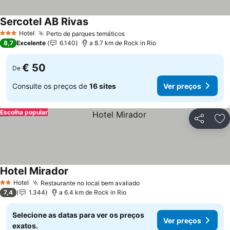
Sercotel AB Rivas
Hotel
Perto de parques temáticos
3 Estrelas
8,7
Excelente
6.140
a 8.7 km de Rock in Rio
€ 50
De
Consulte os preços de
16 sites
Ver preços
Escolha popular
Partilhar
Ad
Hotel Mirador
Hotel
Restaurante no local bem avaliado
2 Estrelas
7,4
1.344
a 6.4 km de Rock in Rio
Selecione as datas para ver os preços
Ver preços
exatos.