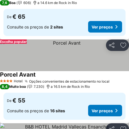
7,6
Boa
606
a 14.6 km de Rock in Rio
€ 65
De
Consulte os preços de
2 sites
Ver preços
Escolha popular
Partilhar
Ad
Porcel Avant
Hotel
Opções convenientes de estacionamento no local
4 Estrelas
8,4
Muito boa
7.230
a 16.5 km de Rock in Rio
€ 55
De
Consulte os preços de
16 sites
Ver preços