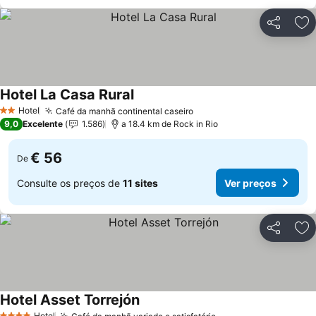
Partilhar
Ad
Hotel La Casa Rural
Hotel
Café da manhã continental caseiro
2 Estrelas
9,0
Excelente
1.586
a 18.4 km de Rock in Rio
€ 56
De
Consulte os preços de
11 sites
Ver preços
Partilhar
Ad
Hotel Asset Torrejón
Hotel