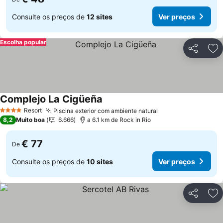
Consulte os preços de
12 sites
Ver preços
Escolha popular
Partilhar
Ad
Complejo La Cigüeña
Resort
Piscina exterior com ambiente natural
4 Estrelas
8,2
Muito boa
6.666
a 6.1 km de Rock in Rio
€ 77
De
Consulte os preços de
10 sites
Ver preços
Partilhar
Ad