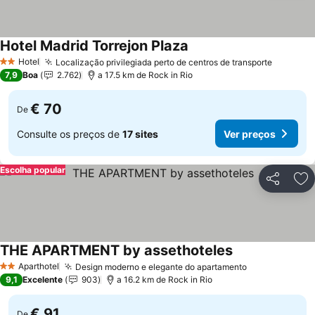
Hotel Madrid Torrejon Plaza
Hotel
Localização privilegiada perto de centros de transporte
2 Estrelas
7,9
Boa
2.762
a 17.5 km de Rock in Rio
€ 70
De
Consulte os preços de
17 sites
Ver preços
Escolha popular
Partilhar
Ad
THE APARTMENT by assethoteles
Aparthotel
Design moderno e elegante do apartamento
2 Estrelas
9,1
Excelente
903
a 16.2 km de Rock in Rio
€ 91
De