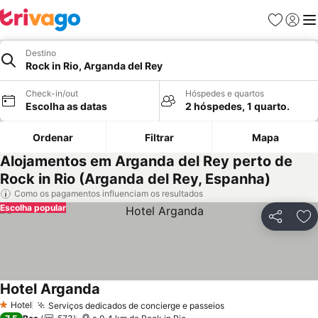
Favoritos
Iniciar
Me
Destino
Rock in Rio, Arganda del Rey
Check-in/out
Hóspedes e quartos
Escolha as datas
2 hóspedes, 1 quarto.
Ordenar
Filtrar
Mapa
Alojamentos em Arganda del Rey perto de
Rock in Rio (Arganda del Rey, Espanha)
Como os pagamentos influenciam os resultados
Escolha popular
Partilhar
Ad
Hotel Arganda
Hotel
Serviços dedicados de concierge e passeios
1 Estrelas