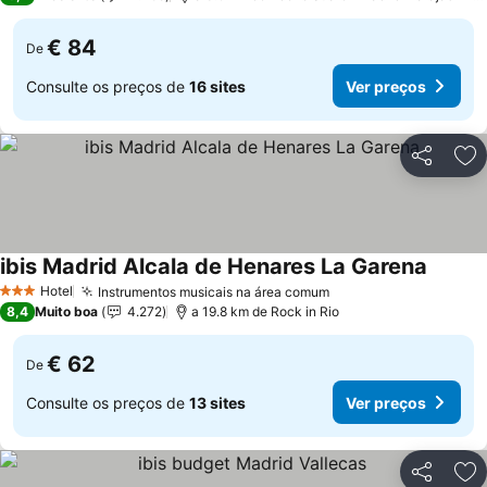
€ 84
De
Consulte os preços de
16 sites
Ver preços
Partilhar
Ad
ibis Madrid Alcala de Henares La Garena
Hotel
Instrumentos musicais na área comum
3 Estrelas
8,4
Muito boa
4.272
a 19.8 km de Rock in Rio
€ 62
De
Consulte os preços de
13 sites
Ver preços
Partilhar
Ad