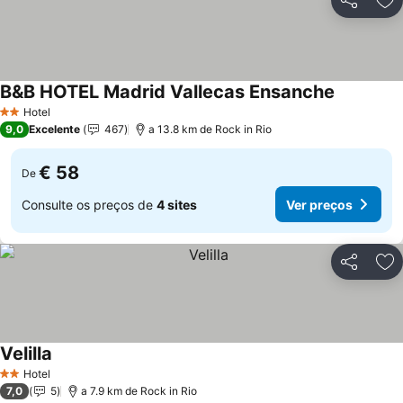
Partilhar
Ad
B&B HOTEL Madrid Vallecas Ensanche
Hotel
2 Estrelas
9,0
Excelente
467
a 13.8 km de Rock in Rio
€ 58
De
Consulte os preços de
4 sites
Ver preços
Partilhar
Ad
Velilla
Hotel
2 Estrelas
7,0
5
a 7.9 km de Rock in Rio