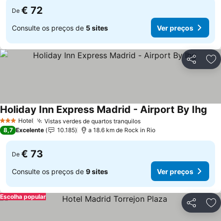
€ 72
De
Consulte os preços de
5 sites
Ver preços
Partilhar
Ad
Holiday Inn Express Madrid - Airport By Ihg
Hotel
Vistas verdes de quartos tranquilos
3 Estrelas
8,7
Excelente
10.185
a 18.6 km de Rock in Rio
€ 73
De
Consulte os preços de
9 sites
Ver preços
Escolha popular
Partilhar
Ad