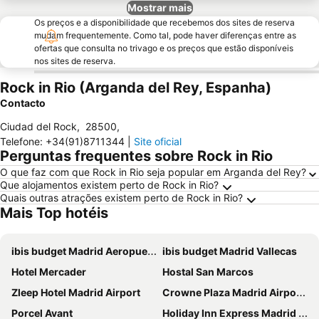
Mostrar mais
Os preços e a disponibilidade que recebemos dos sites de reserva
mudam frequentemente. Como tal, pode haver diferenças entre as
ofertas que consulta no trivago e os preços que estão disponíveis
nos sites de reserva.
Rock in Rio (Arganda del Rey, Espanha)
Contacto
Ciudad del Rock
,
28500
,
Telefone
:
+34(91)8711344
|
Site oficial
Perguntas frequentes sobre Rock in Rio
O que faz com que Rock in Rio seja popular em Arganda del Rey?
Que alojamentos existem perto de Rock in Rio?
Quais outras atrações existem perto de Rock in Rio?
Mais Top hotéis
ibis budget Madrid Aeropuerto
ibis budget Madrid Vallecas
Hotel Mercader
Hostal San Marcos
Zleep Hotel Madrid Airport
Crowne Plaza Madrid Airport By Ihg
Porcel Avant
Holiday Inn Express Madrid - Airport By Ihg