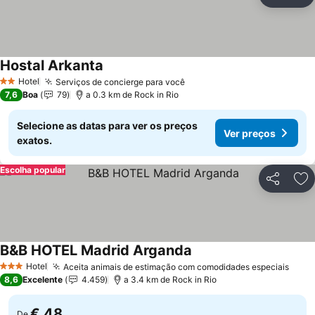
Partilhar
Ad
Hostal Arkanta
Hotel
Serviços de concierge para você
2 Estrelas
7,6
Boa
79
a 0.3 km de Rock in Rio
Selecione as datas para ver os preços
Ver preços
exatos.
Escolha popular
Partilhar
Ad
B&B HOTEL Madrid Arganda
Hotel
Aceita animais de estimação com comodidades especiais
3 Estrelas
8,6
Excelente
4.459
a 3.4 km de Rock in Rio
€ 48
De