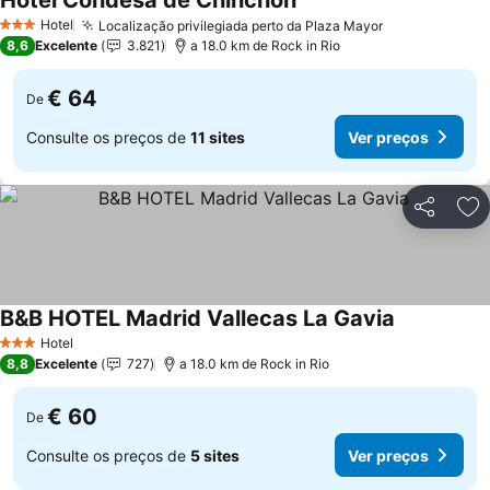
Hotel Condesa de Chinchón
Hotel
Localização privilegiada perto da Plaza Mayor
3 Estrelas
8,6
Excelente
3.821
a 18.0 km de Rock in Rio
€ 64
De
Consulte os preços de
11 sites
Ver preços
Partilhar
Ad
B&B HOTEL Madrid Vallecas La Gavia
Hotel
3 Estrelas
8,8
Excelente
727
a 18.0 km de Rock in Rio
€ 60
De
Consulte os preços de
5 sites
Ver preços