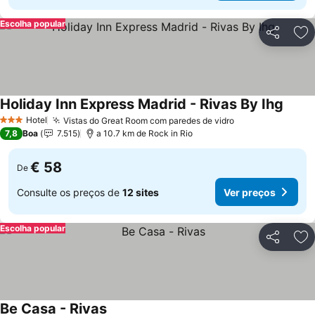
Escolha popular
Partilhar
Ad
Holiday Inn Express Madrid - Rivas By Ihg
Hotel
Vistas do Great Room com paredes de vidro
3 Estrelas
7,8
Boa
7.515
a 10.7 km de Rock in Rio
€ 58
De
Consulte os preços de
12 sites
Ver preços
Escolha popular
Partilhar
Ad
Be Casa - Rivas