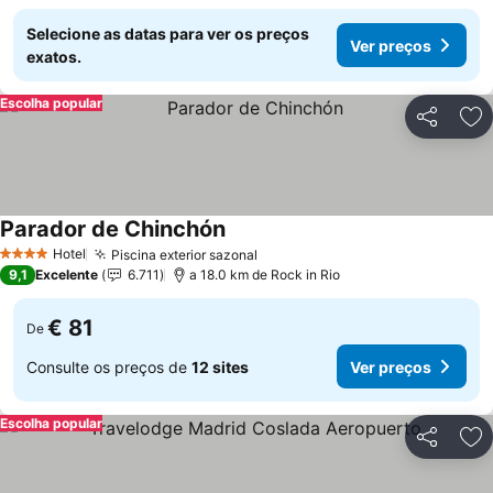
Selecione as datas para ver os preços
Ver preços
exatos.
Escolha popular
Partilhar
Ad
Parador de Chinchón
Hotel
Piscina exterior sazonal
4 Estrelas
9,1
Excelente
6.711
a 18.0 km de Rock in Rio
€ 81
De
Consulte os preços de
12 sites
Ver preços
Escolha popular
Partilhar
Ad