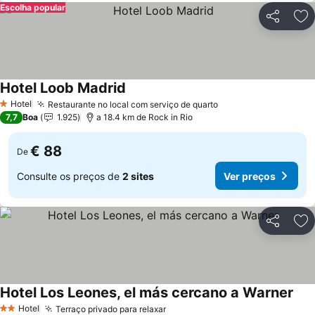
Escolha popular
Partilhar
Ad
Hotel Loob Madrid
Hotel
Restaurante no local com serviço de quarto
1 Estrelas
7,7
Boa
1.925
a 18.4 km de Rock in Rio
€ 88
De
Consulte os preços de
2 sites
Ver preços
Partilhar
Ad
Hotel Los Leones, el más cercano a Warner
Hotel
Terraço privado para relaxar
2 Estrelas