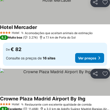
Partilhar
Ad
Hotel Mercader
Hotel
Acomodações que aceitam animais de estimação
4 Estrelas
8,2
Muito boa
3.274
a 7.1 km de Porta do Sol
€ 82
De
Consulte os preços de
16 sites
Ver preços
Partilhar
Ad
Crowne Plaza Madrid Airport By Ihg
Hotel
Restaurante com excelente qualidade de comida
4 Estrelas
8,7
Excelente
11.468
a 3.0 km de Adolfo Suárez Madrid–Barajas Airport