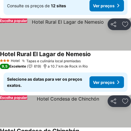
Consulte os preços de
12 sites
Ver preços
Escolha popular
Partilhar
Ad
Hotel Rural El Lagar de Nemesio
Hotel
Tapas e culinária local premiadas
3 Estrelas
9,5
Excelente
619
a 10.7 km de Rock in Rio
Selecione as datas para ver os preços
Ver preços
exatos.
Escolha popular
Partilhar
Ad