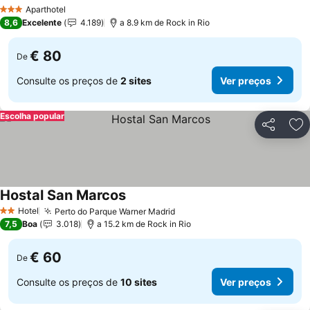
Aparthotel
3 Estrelas
8,6
Excelente
4.189
a 8.9 km de Rock in Rio
€ 80
De
Consulte os preços de
2 sites
Ver preços
Escolha popular
Partilhar
Ad
Hostal San Marcos
Hotel
Perto do Parque Warner Madrid
2 Estrelas
7,5
Boa
3.018
a 15.2 km de Rock in Rio
€ 60
De
Consulte os preços de
10 sites
Ver preços