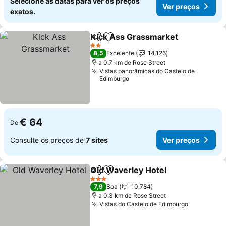
Selecione as datas para ver os preços
Ver preços
exatos.
Kick Ass Grassmarket
Partilhar
Adicionar aos favoritos
2 Estrelas
8,5
Excelente
14.126
a 0.7 km de Rose Street
Vistas panorâmicas do Castelo de
Edimburgo
€ 64
De
Consulte os preços de
7 sites
Ver preços
Old Waverley Hotel
Partilhar
Adicionar aos favoritos
3 Estrelas
7,9
Boa
10.784
a 0.3 km de Rose Street
Vistas do Castelo de Edimburgo