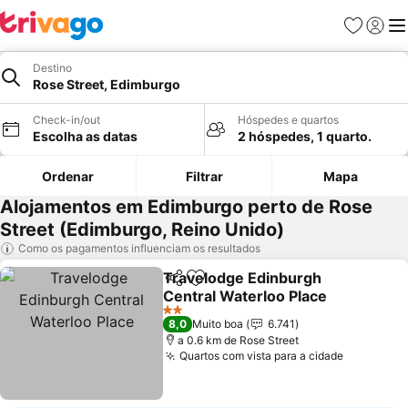
Favoritos
Iniciar
Me
Destino
Rose Street, Edimburgo
Check-in/out
Hóspedes e quartos
Escolha as datas
2 hóspedes, 1 quarto.
Ordenar
Filtrar
Mapa
Alojamentos em Edimburgo perto de Rose
Street (Edimburgo, Reino Unido)
Como os pagamentos influenciam os resultados
Travelodge Edinburgh
Partilhar
Adicionar aos favoritos
Central Waterloo Place
2 Estrelas
8,0
Muito boa
6.741
a 0.6 km de Rose Street
Quartos com vista para a cidade