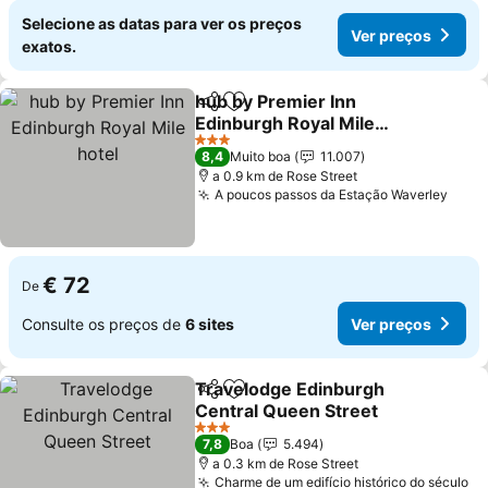
Selecione as datas para ver os preços
Ver preços
exatos.
hub by Premier Inn
Partilhar
Adicionar aos favoritos
Edinburgh Royal Mile
hotel
3 Estrelas
8,4
Muito boa
11.007
a 0.9 km de Rose Street
A poucos passos da Estação Waverley
€ 72
De
Consulte os preços de
6 sites
Ver preços
Travelodge Edinburgh
Partilhar
Adicionar aos favoritos
Central Queen Street
3 Estrelas
7,8
Boa
5.494
a 0.3 km de Rose Street
Charme de um edifício histórico do século