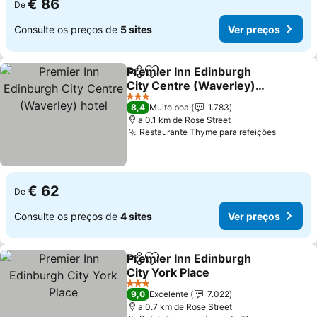
€ 86
De
Consulte os preços de
5 sites
Ver preços
Premier Inn Edinburgh
Partilhar
Adicionar aos favoritos
City Centre (Waverley)
hotel
3 Estrelas
8,4
Muito boa
1.783
a 0.1 km de Rose Street
Restaurante Thyme para refeições
€ 62
De
Consulte os preços de
4 sites
Ver preços
Premier Inn Edinburgh
Partilhar
Adicionar aos favoritos
City York Place
3 Estrelas
9,0
Excelente
7.022
a 0.7 km de Rose Street