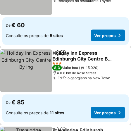
Refeições no restaurante Thyme
€ 60
De
Consulte os preços de
5 sites
Ver preços
Holiday Inn Express
Partilhar
Adicionar aos favoritos
Edinburgh City Centre By
Ihg
3 Estrelas
8,3
Muito boa
15.020
a 0.8 km de Rose Street
Edifício georgiano na New Town
€ 85
De
Consulte os preços de
11 sites
Ver preços
Travelodge Edinburgh