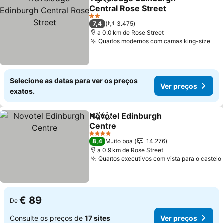
Partilhar
Adicionar aos favoritos
Central Rose Street
2 Estrelas
7,4
3.475
a 0.0 km de Rose Street
Quartos modernos com camas king-size
Selecione as datas para ver os preços
Ver preços
exatos.
Novotel Edinburgh
Partilhar
Adicionar aos favoritos
Centre
4 Estrelas
8,4
Muito boa
14.276
a 0.9 km de Rose Street
Quartos executivos com vista para o castelo
€ 89
De
Consulte os preços de
17 sites
Ver preços