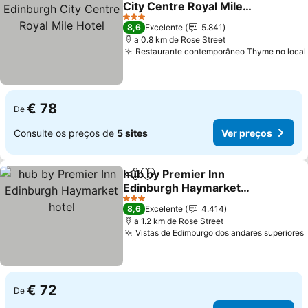
City Centre Royal Mile
Hotel
3 Estrelas
8,6
Excelente
5.841
a 0.8 km de Rose Street
Restaurante contemporâneo Thyme no local
€ 78
De
Consulte os preços de
5 sites
Ver preços
hub by Premier Inn
Partilhar
Adicionar aos favoritos
Edinburgh Haymarket
hotel
3 Estrelas
8,6
Excelente
4.414
a 1.2 km de Rose Street
Vistas de Edimburgo dos andares superiores
€ 72
De