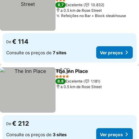
3 Estrelas
8,7
Excelente
10.832
a 0.5 km de Rose Street
Refeições no Bar + Block steakhouse
€ 114
De
Consulte os preços de
7 sites
Ver preços
The Inn Place
Partilhar
Adicionar aos favoritos
4 Estrelas
8,8
Excelente
1.181
a 0.5 km de Rose Street
€ 212
De
Consulte os preços de
3 sites
Ver preços