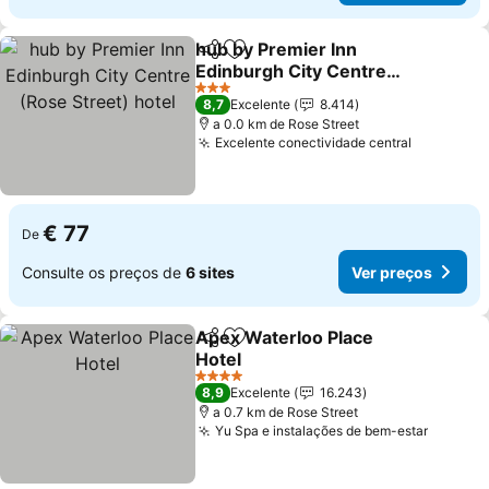
hub by Premier Inn
Partilhar
Adicionar aos favoritos
Edinburgh City Centre
(Rose Street) hotel
3 Estrelas
8,7
Excelente
8.414
a 0.0 km de Rose Street
Excelente conectividade central
€ 77
De
Consulte os preços de
6 sites
Ver preços
Apex Waterloo Place
Partilhar
Adicionar aos favoritos
Hotel
4 Estrelas
8,9
Excelente
16.243
a 0.7 km de Rose Street
Yu Spa e instalações de bem-estar