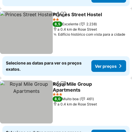
Princes Street Hostel
Partilhar
Adicionar aos favoritos
2 Estrelas
8,5
Excelente
2.238
a 0.4 km de Rose Street
Edifício histórico com vista para a cidade
Selecione as datas para ver os preços
Ver preços
exatos.
Royal Mile Group
Partilhar
Adicionar aos favoritos
Apartments
3 Estrelas
8,0
Muito boa
461
a 0.4 km de Rose Street