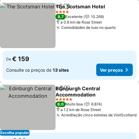
The Scotsman Hotel
Partilhar
Adicionar aos favoritos
4 Estrelas
8,7
Excelente
10.269
a 0.6 km de Rose Street
Comodidades de luxo no quarto
€ 159
De
Consulte os preços de
13 sites
Ver preços
Edinburgh Central
Partilhar
Adicionar aos favoritos
Accommodation
5 Estrelas
8,0
Muito boa
6.874
a 1.2 km de Rose Street
Acreditação cinco estrelas da VisitScotland
Escolha popular