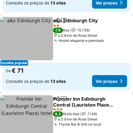
Consulte os preços de
13 sites
Ver preços
a&o Edinburgh City
Partilhar
Adicionar aos favoritos
2 Estrelas
7,6
Boa
15.736
a 0.8 km de Rose Street
Hostel elegante e premiado
Escolha popular
€ 71
De
Consulte os preços de
13 sites
Ver preços
Premier Inn Edinburgh
Partilhar
Adicionar aos favoritos
Central (Lauriston Place)
hotel
3 Estrelas
8,3
Muito boa
7.146
a 0.9 km de Rose Street
Thyme Bar & Grill no local