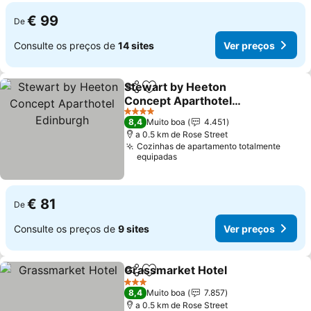
€ 99
De
Consulte os preços de
14 sites
Ver preços
Stewart by Heeton
Partilhar
Adicionar aos favoritos
Concept Aparthotel
Edinburgh
4 Estrelas
8,4
Muito boa
4.451
a 0.5 km de Rose Street
Cozinhas de apartamento totalmente
equipadas
€ 81
De
Consulte os preços de
9 sites
Ver preços
Grassmarket Hotel
Partilhar
Adicionar aos favoritos
3 Estrelas
8,4
Muito boa
7.857
a 0.5 km de Rose Street