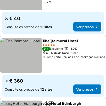
XIX
€ 40
De
Consulte os preços de
11 sites
Ver preços
The Balmoral Hotel
Partilhar
Adicionar aos favoritos
5 Estrelas
9,4
Excelente
11.267
a 0.5 km de Rose Street
Irene Forte Spa: oásis de inspiração siciliana
€ 360
De
Consulte os preços de
12 sites
Ver preços
easyHotel Edinburgh
Partilhar
Adicionar aos favoritos