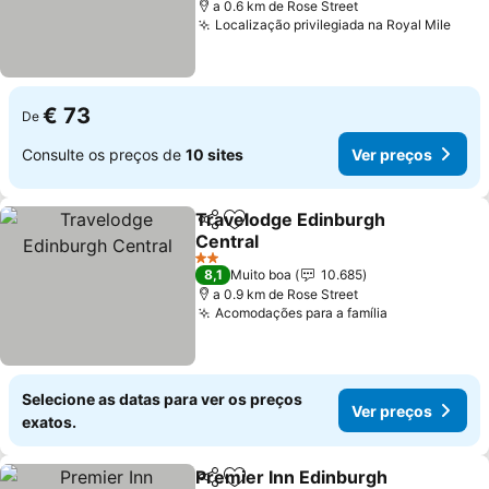
a 0.6 km de Rose Street
Localização privilegiada na Royal Mile
€ 73
De
Consulte os preços de
10 sites
Ver preços
Travelodge Edinburgh
Partilhar
Adicionar aos favoritos
Central
2 Estrelas
8,1
Muito boa
10.685
a 0.9 km de Rose Street
Acomodações para a família
Selecione as datas para ver os preços
Ver preços
exatos.
Premier Inn Edinburgh
Partilhar
Adicionar aos favoritos