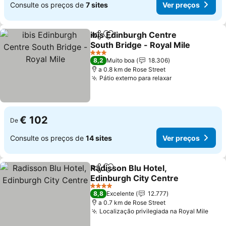
Consulte os preços de
7 sites
Ver preços
ibis Edinburgh Centre
Partilhar
Adicionar aos favoritos
South Bridge - Royal Mile
3 Estrelas
8,2
Muito boa
18.306
a 0.8 km de Rose Street
Pátio externo para relaxar
€ 102
De
Consulte os preços de
14 sites
Ver preços
Radisson Blu Hotel,
Partilhar
Adicionar aos favoritos
Edinburgh City Centre
4 Estrelas
8,8
Excelente
12.777
a 0.7 km de Rose Street
Localização privilegiada na Royal Mile