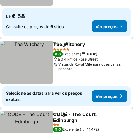
€ 58
De
Consulte os preços de
6 sites
Ver preços
The Witchery
Partilhar
Adicionar aos favoritos
5 Estrelas
8,8
Excelente
6.016
a 0.4 km de Rose Street
Vistas da Royal Mile para observar as
pessoas
Selecione as datas para ver os preços
Ver preços
exatos.
CODE - The Court,
Partilhar
Adicionar aos favoritos
Edinburgh
2 Estrelas
9,0
Excelente
11.472