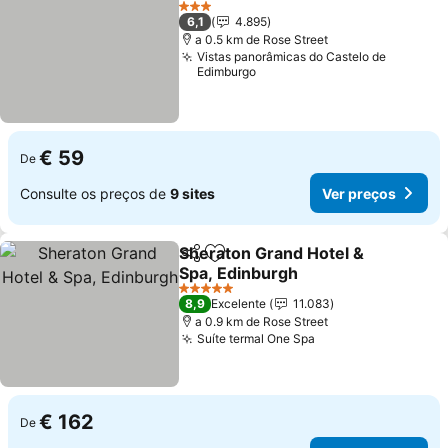
3 Estrelas
6,1
4.895
a 0.5 km de Rose Street
Vistas panorâmicas do Castelo de
Edimburgo
€ 59
De
Consulte os preços de
9 sites
Ver preços
Sheraton Grand Hotel &
Partilhar
Adicionar aos favoritos
Spa, Edinburgh
5 Estrelas
8,9
Excelente
11.083
a 0.9 km de Rose Street
Suíte termal One Spa
€ 162
De