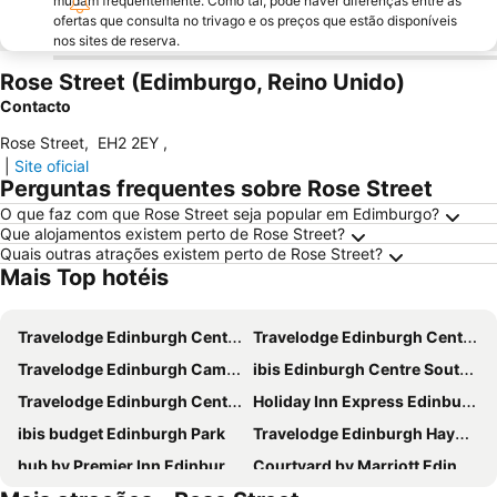
mudam frequentemente. Como tal, pode haver diferenças entre as
ofertas que consulta no trivago e os preços que estão disponíveis
nos sites de reserva.
Rose Street (Edimburgo, Reino Unido)
Contacto
Rose Street
,
EH2 2EY
,
|
Site oficial
Perguntas frequentes sobre Rose Street
O que faz com que Rose Street seja popular em Edimburgo?
Que alojamentos existem perto de Rose Street?
Quais outras atrações existem perto de Rose Street?
Mais Top hotéis
Travelodge Edinburgh Central Waterloo Place
Travelodge Edinburgh Central
Travelodge Edinburgh Cameron Toll
ibis Edinburgh Centre South Bridge - Royal Mile
Travelodge Edinburgh Central Queen Street
Holiday Inn Express Edinburgh - Leith Waterfront by IHG
ibis budget Edinburgh Park
Travelodge Edinburgh Haymarket
hub by Premier Inn Edinburgh Royal Mile hotel
Courtyard by Marriott Edinburgh West