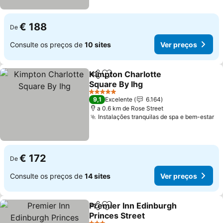
€ 188
De
Consulte os preços de
10 sites
Ver preços
Kimpton Charlotte
Partilhar
Adicionar aos favoritos
Square By Ihg
5 Estrelas
9,1
Excelente
6.164
a 0.6 km de Rose Street
Instalações tranquilas de spa e bem-estar
€ 172
De
Consulte os preços de
14 sites
Ver preços
Premier Inn Edinburgh
Partilhar
Adicionar aos favoritos
Princes Street