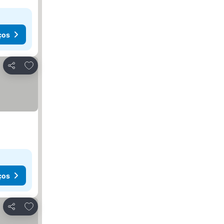
ços
Adicionar aos favoritos
Partilhar
ços
Adicionar aos favoritos
Partilhar