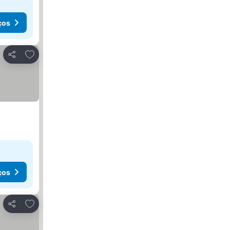
ços
Adicionar aos favoritos
Partilhar
ços
Adicionar aos favoritos
Partilhar