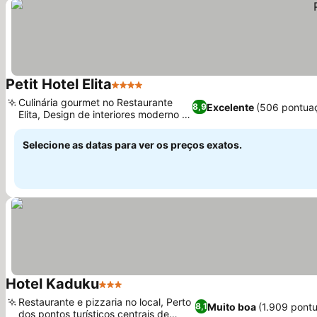
Petit Hotel Elita
4 Estrelas
Culinária gourmet no Restaurante
Excelente
(506 pontua
8,9
Elita, Design de interiores moderno e
único
Selecione as datas para ver os preços exatos.
Hotel Kaduku
3 Estrelas
Restaurante e pizzaria no local, Perto
Muito boa
(1.909 pont
8,1
dos pontos turísticos centrais de