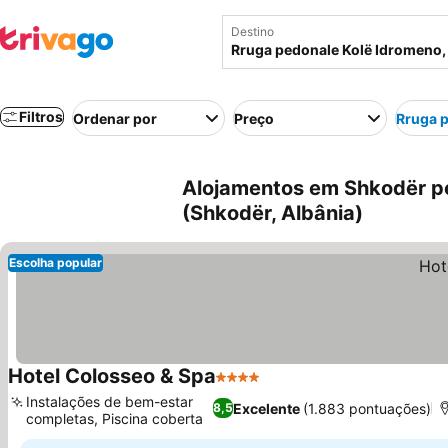
Destino
Filtros
Ordenar por
Preço
Rruga 
Alojamentos em Shkodër pe
(Shkodër, Albânia)
Escolha popular
Hotel Colosseo & Spa
4 Estrelas
Instalações de bem-estar
Excelente
(1.883 pontuações)
8,5
completas, Piscina coberta