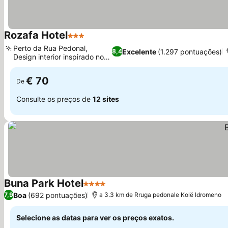
Rozafa Hotel
3 Estrelas
Perto da Rua Pedonal,
Excelente
(1.297 pontuações)
8,4
Design interior inspirado no
retrô
€ 70
De
Consulte os preços de
12 sites
Buna Park Hotel
4 Estrelas
Boa
(692 pontuações)
7,9
a 3.3 km de Rruga pedonale Kolë Idromeno
Selecione as datas para ver os preços exatos.