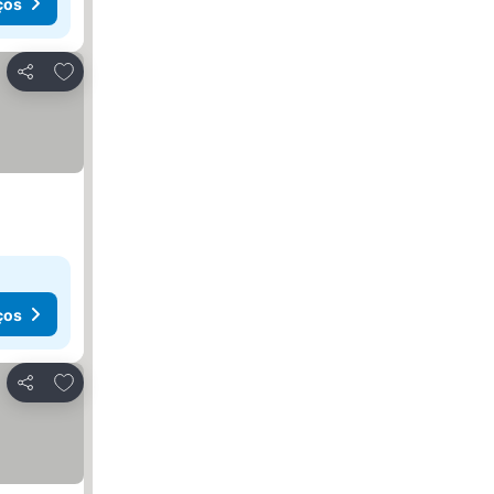
ços
Adicionar aos favoritos
Partilhar
ços
Adicionar aos favoritos
Partilhar