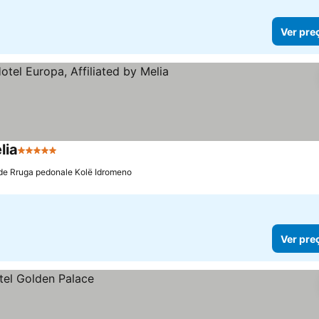
Ver pre
lia
5 Estrelas
de Rruga pedonale Kolë Idromeno
Ver pre