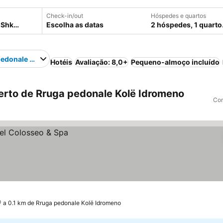
Check-in/out
Hóspedes e quartos
Escolha as datas
2 hóspedes, 1 quarto
pedonale Kolë Idromeno
Hotéis
Avaliação: 8,0+
Pequeno-almoço incluído
rto de Rruga pedonale Kolë Idromeno
Com
a 0.1 km de Rruga pedonale Kolë Idromeno