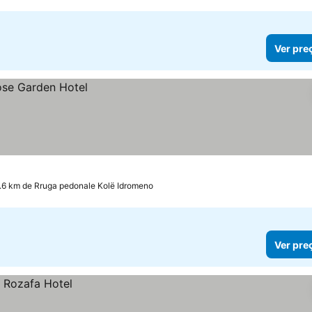
Ver pre
.6 km de Rruga pedonale Kolë Idromeno
Ver pre