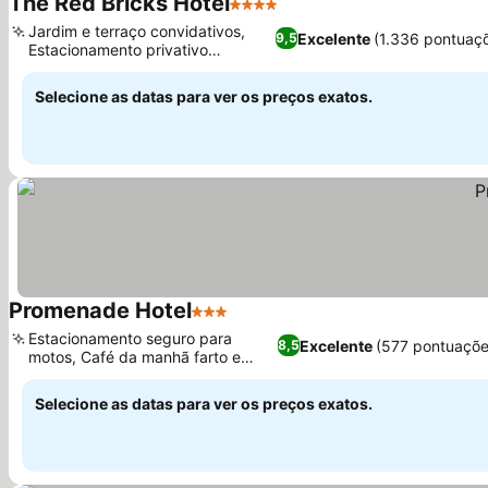
The Red Bricks Hotel
4 Estrelas
Jardim e terraço convidativos,
Excelente
(1.336 pontuaç
9,5
Estacionamento privativo
conveniente
Selecione as datas para ver os preços exatos.
Promenade Hotel
3 Estrelas
Estacionamento seguro para
Excelente
(577 pontuaçõe
8,5
motos, Café da manhã farto e
saudável
Selecione as datas para ver os preços exatos.