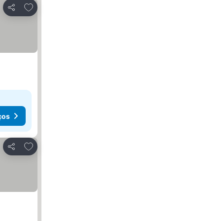
Adicionar aos favoritos
Partilhar
ços
Adicionar aos favoritos
Partilhar