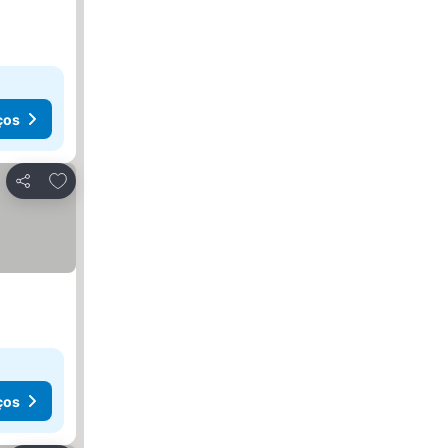
ços
Adicionar aos favoritos
Partilhar
ços