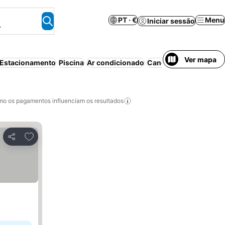
PT · €
Menu
Iniciar sessão
.
Ver mapa
Estacionamento
Piscina
Ar condicionado
Cancelamento gratuit
o os pagamentos influenciam os resultados
Adicionar aos favoritos
Partilhar