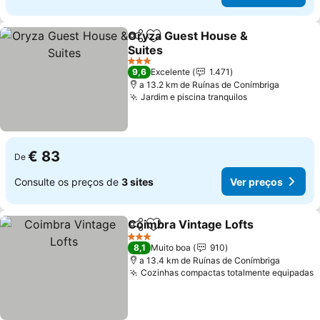
Oryza Guest House &
Partilhar
Adicionar aos favoritos
Suites
Ver preços
3 Estrelas
9,6
Excelente
1.471
a 13.2 km de Ruínas de Conímbriga
Jardim e piscina tranquilos
Ver preços
€ 83
De
Consulte os preços de
3 sites
Ver preços
Coimbra Vintage Lofts
Partilhar
Adicionar aos favoritos
Ver
3 Estrelas
8,1
Muito boa
910
a 13.4 km de Ruínas de Conímbriga
Cozinhas compactas totalmente equipadas
V