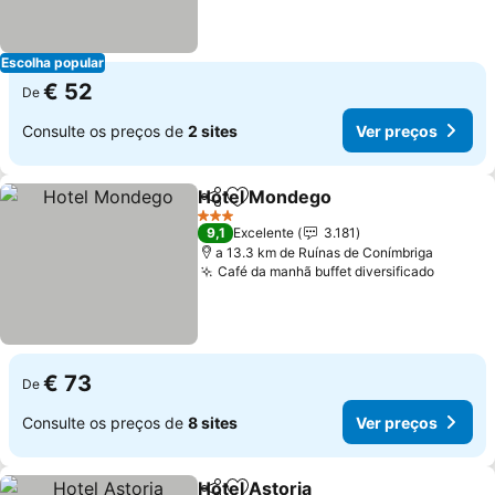
Escolha popular
€ 52
De
Consulte os preços de
2 sites
Ver preços
Hotel Mondego
Partilhar
Adicionar aos favoritos
Ver preços
3 Estrelas
9,1
Excelente
3.181
a 13.3 km de Ruínas de Conímbriga
Café da manhã buffet diversificado
Ver pr
€ 73
De
Consulte os preços de
8 sites
Ver preços
Hotel Astoria