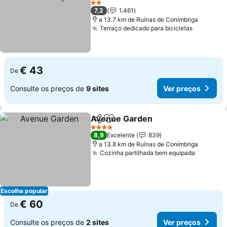
Ver preços
2 Estrelas
7,2
1.461
a 13.7 km de Ruínas de Conímbriga
Terraço dedicado para bicicletas
Ver preç
€ 43
De
Consulte os preços de
9 sites
Ver preços
Avenue Garden
Partilhar
Adicionar aos favoritos
Ver preços
4 Estrelas
8,9
Excelente
839
a 13.8 km de Ruínas de Conímbriga
Cozinha partilhada bem equipada
Ver pre
Escolha popular
€ 60
De
Consulte os preços de
2 sites
Ver preços