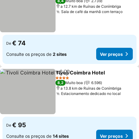
8,4
Muito boa
2.739
a 12.7 km de Ruínas de Conímbriga
Sala de café da manhã com terraço
Ver pr
€ 74
De
Consulte os preços de
2 sites
Ver preços
Tivoli Coimbra Hotel
Partilhar
Adicionar aos favoritos
Ver p
4 Estrelas
8,2
Muito boa
6.596
a 13.8 km de Ruínas de Conímbriga
Estacionamento dedicado no local
Ver pre
€ 95
De
Consulte os preços de
14 sites
Ver preços