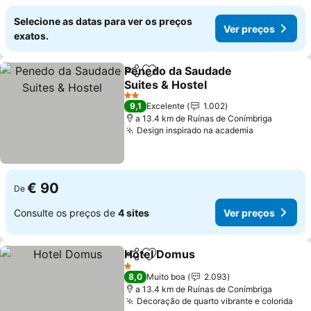
Selecione as datas para ver os preços
Ver preços
exatos.
Penedo da Saudade
Partilhar
Adicionar aos favoritos
Suites & Hostel
Ver preços
2 Estrelas
9,1
Excelente
1.002
a 13.4 km de Ruínas de Conímbriga
Design inspirado na academia
Ver preços
€ 90
De
Consulte os preços de
4 sites
Ver preços
Hotel Domus
Partilhar
Adicionar aos favoritos
Ver preços
1 Estrelas
8,0
Muito boa
2.093
a 13.4 km de Ruínas de Conímbriga
Decoração de quarto vibrante e colorida
Ver