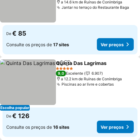
a 14.6 km de Ruínas de Conímbriga
Jantar no terraço do Restaurante Baga
Ver 
€ 85
De
Consulte os preços de
17 sites
Ver preços
Quinta Das Lagrimas
Partilhar
Adicionar aos favoritos
Ver p
5 Estrelas
9,0
Excelente
6.907
a 12.2 km de Ruínas de Conímbriga
Piscinas ao ar livre e cobertas
Ver preços
Escolha popular
€ 126
De
Consulte os preços de
16 sites
Ver preços