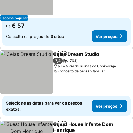
Escolha popular
€ 57
De
Consulte os preços de
3 sites
Ver preços
Celas Dream Studio
Partilhar
Adicionar aos favoritos
Ver pr
7,4
764
a 14.5 km de Ruínas de Conímbriga
Conceito de pensão familiar
Ver preços
Selecione as datas para ver os preços
Ver preços
exatos.
Guest House Infante Dom
Partilhar
Adicionar aos favoritos
Henrique