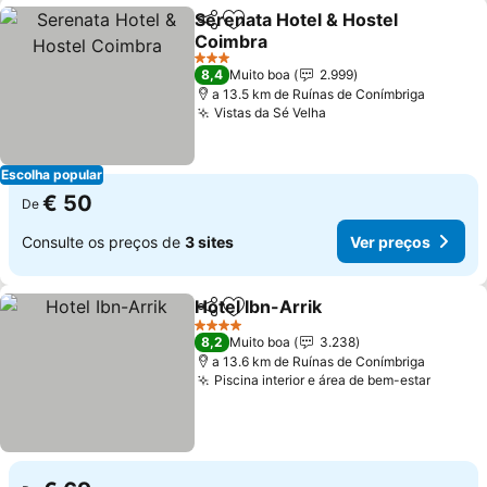
Serenata Hotel & Hostel
Partilhar
Adicionar aos favoritos
Coimbra
Ver preços
3 Estrelas
8,4
Muito boa
2.999
a 13.5 km de Ruínas de Conímbriga
Vistas da Sé Velha
Ver preços
Escolha popular
€ 50
De
Consulte os preços de
3 sites
Ver preços
Hotel Ibn-Arrik
Partilhar
Adicionar aos favoritos
Ver preços
4 Estrelas
8,2
Muito boa
3.238
a 13.6 km de Ruínas de Conímbriga
Piscina interior e área de bem-estar
Ver pr