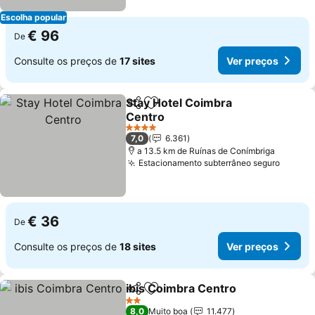
Escolha popular
€ 96
De
Consulte os preços de
17 sites
Ver preços
Stay Hotel Coimbra
Partilhar
Adicionar aos favoritos
Centro
Ver preços
4 Estrelas
7,0
6.361
a 13.5 km de Ruínas de Conímbriga
Estacionamento subterrâneo seguro
Ver pr
€ 36
De
Consulte os preços de
18 sites
Ver preços
ibis Coimbra Centro
Partilhar
Adicionar aos favoritos
Ver p
2 Estrelas
8,0
Muito boa
11.477