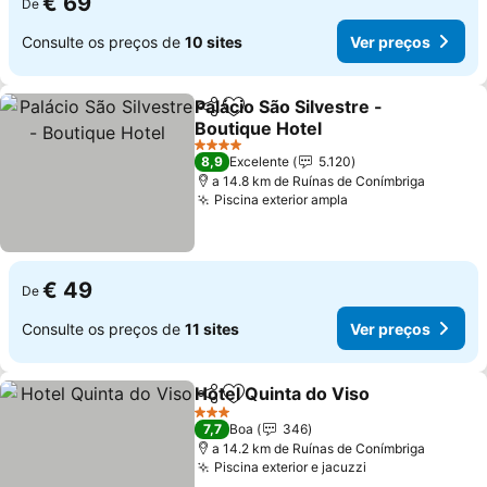
€ 69
De
Consulte os preços de
10 sites
Ver preços
Palácio São Silvestre -
Partilhar
Adicionar aos favoritos
Boutique Hotel
Ver preços
4 Estrelas
8,9
Excelente
5.120
a 14.8 km de Ruínas de Conímbriga
Piscina exterior ampla
Ver preços
€ 49
De
Consulte os preços de
11 sites
Ver preços
Hotel Quinta do Viso
Partilhar
Adicionar aos favoritos
Ver p
3 Estrelas
7,7
Boa
346
a 14.2 km de Ruínas de Conímbriga
Piscina exterior e jacuzzi
Ver preços