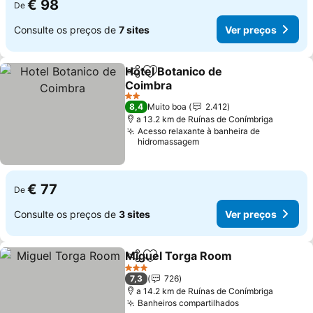
€ 98
De
Consulte os preços de
7 sites
Ver preços
Hotel Botanico de
Partilhar
Adicionar aos favoritos
Coimbra
Ver preços
2 Estrelas
8,4
Muito boa
2.412
a 13.2 km de Ruínas de Conímbriga
Acesso relaxante à banheira de
hidromassagem
€ 77
De
Consulte os preços de
3 sites
Ver preços
Miguel Torga Room
Partilhar
Adicionar aos favoritos
Ver pr
3 Estrelas
7,3
726
a 14.2 km de Ruínas de Conímbriga
Banheiros compartilhados
Ver preços