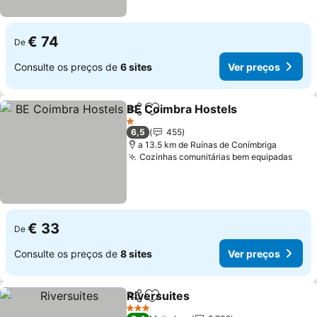
€ 74
De
Consulte os preços de
6 sites
Ver preços
BE Coimbra Hostels
Partilhar
Adicionar aos favoritos
Ver pr
1 Estrelas
6,5
455
a 13.5 km de Ruínas de Conímbriga
Cozinhas comunitárias bem equipadas
Ver 
€ 33
De
Consulte os preços de
8 sites
Ver preços
Riversuites
Partilhar
Adicionar aos favoritos
Ver preços
3 Estrelas