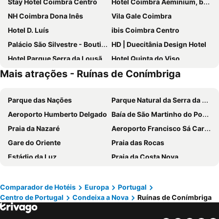
Stay Hotel Coimbra Centro
Hotel Coimbra Aeminium, by Meliá
NH Coimbra Dona Inês
Vila Gale Coimbra
Hotel D. Luís
ibis Coimbra Centro
Palácio São Silvestre - Boutique Hotel
HD | Duecitânia Design Hotel
Hotel Parque Serra da Lousã
Hotel Quinta do Viso
Mais atrações - Ruínas de Conímbriga
Quinta Das Lagrimas
Conimbriga Hotel do Paço
Hotel Astoria
Hotel Oslo Coimbra
Parque das Nações
Parque Natural da Serra da Estrela
Hotel Ibn-Arrik
Hotel Mondego
Aeroporto Humberto Delgado
Baía de São Martinho do Porto
Casa de São Bento by PURUS
Internacional
Praia da Nazaré
Aeroporto Francisco Sá Carneiro
Hotel Botanico de Coimbra
Riversuites
Gare do Oriente
Praia das Rocas
Miguel Torga Room
Guest House Infante Dom Henrique
Estádio da Luz
Praia da Costa Nova
Celas Dream Studio
Hotel Abade João
Baleal
Portinho da Arrábida
Sapientia Boutique Hotel
Despertar Saudade
Pedras Salgadas
Pena Aventura Park
Olive Street House
Hotel Domus
Comparador de Hotéis
Europa
Portugal
Centro de Portugal
Condeixa a Nova
Ruínas de Conímbriga
Da Barra
Praia de Buarcos
Hotel Larbelo
CBR Boutique Hotel - Coimbra
Piodão -Aldeia Histórica
Praia de Pedrogão
Tivoli Coimbra Hotel
Hotel Jardim