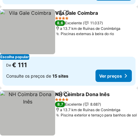
Vila Gale Coimbra
Partilhar
Adicionar aos favoritos
Ver preç
4 Estrelas
8,6
Excelente
11.037
a 13.7 km de Ruínas de Conímbriga
Piscinas externas à beira do rio
Ver preço
Escolha popular
€ 111
De
Consulte os preços de
15 sites
Ver preços
NH Coimbra Dona Inês
Partilhar
Adicionar aos favoritos
Ver
4 Estrelas
8,7
Excelente
8.687
a 13.7 km de Ruínas de Conímbriga
Piscina exterior e terraço para banhos de sol