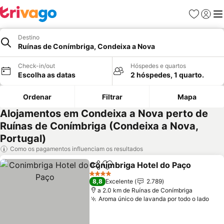
Favoritos
Iniciar
Me
Destino
Ruínas de Conímbriga, Condeixa a Nova
Check-in/out
Hóspedes e quartos
Escolha as datas
2 hóspedes, 1 quarto.
Ordenar
Filtrar
Mapa
Alojamentos em Condeixa a Nova perto de
Ruínas de Conímbriga (Condeixa a Nova,
Portugal)
Como os pagamentos influenciam os resultados
Conimbriga Hotel do Paço
Partilhar
Adicionar aos favoritos
4 Estrelas
8,8
Excelente
2.789
a 2.0 km de Ruínas de Conímbriga
Aroma único de lavanda por todo o lado
Ver