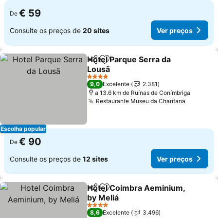
€ 59
De
Consulte os preços de
20 sites
Ver preços
Hotel Parque Serra da
Partilhar
Adicionar aos favoritos
Lousã
Ver preços
4 Estrelas
9,0
Excelente
2.381
a 13.6 km de Ruínas de Conímbriga
Restaurante Museu da Chanfana
Ver preç
Escolha popular
€ 90
De
Consulte os preços de
12 sites
Ver preços
Hotel Coimbra Aeminium,
Partilhar
Adicionar aos favoritos
by Meliá
Ver preços
4 Estrelas
8,6
Excelente
3.496