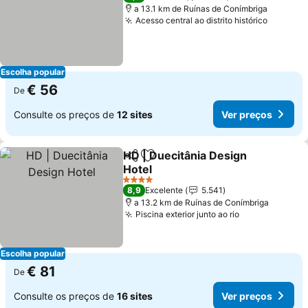
a 13.1 km de Ruínas de Conímbriga
Acesso central ao distrito histórico
Ver pre
Escolha popular
€ 56
De
Consulte os preços de
12 sites
Ver preços
HD | Duecitânia Design
Partilhar
Adicionar aos favoritos
Hotel
Ver preços
4 Estrelas
8,9
Excelente
5.541
a 13.2 km de Ruínas de Conímbriga
Piscina exterior junto ao rio
Ver preços
Escolha popular
€ 81
De
Consulte os preços de
16 sites
Ver preços