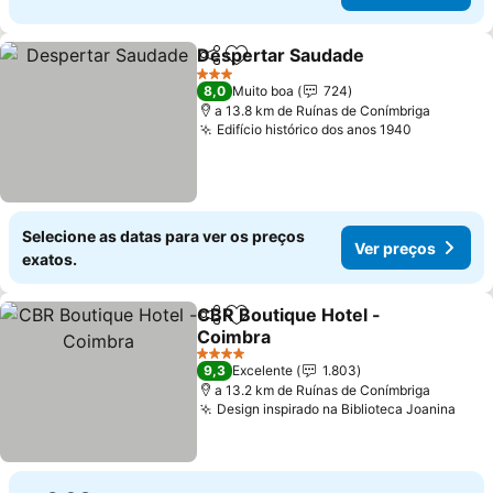
Despertar Saudade
Partilhar
Adicionar aos favoritos
Ver pr
3 Estrelas
8,0
Muito boa
724
a 13.8 km de Ruínas de Conímbriga
Edifício histórico dos anos 1940
Ver preço
Selecione as datas para ver os preços
Ver preços
exatos.
CBR Boutique Hotel -
Partilhar
Adicionar aos favoritos
Coimbra
Ver preços
4 Estrelas
9,3
Excelente
1.803
a 13.2 km de Ruínas de Conímbriga
Design inspirado na Biblioteca Joanina
Ver 