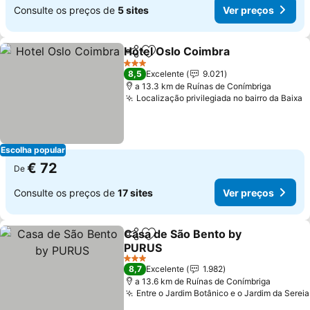
Consulte os preços de
5 sites
Ver preços
Hotel Oslo Coimbra
Partilhar
Adicionar aos favoritos
Ver pr
3 Estrelas
8,5
Excelente
9.021
a 13.3 km de Ruínas de Conímbriga
Localização privilegiada no bairro da Baixa
V
Escolha popular
€ 72
De
Consulte os preços de
17 sites
Ver preços
Casa de São Bento by
Partilhar
Adicionar aos favoritos
PURUS
Ver preços
3 Estrelas
8,7
Excelente
1.982
a 13.6 km de Ruínas de Conímbriga
Entre o Jardim Botânico e o Jardim da Sereia