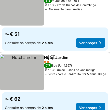
8,3
Muito boa
1.653
a 13.2 km de Ruínas de Conímbriga
Alojamento para famílias
Ver preços
€ 51
De
Consulte os preços de
2 sites
Ver preços
Hotel Jardim
Partilhar
Adicionar aos favoritos
Ver preços
2 Estrelas
7,7
Boa
1.567
a 13.1 km de Ruínas de Conímbriga
Vistas para o Jardim Doutor Manuel Braga
Ve
€ 62
De
Consulte os preços de
2 sites
Ver preços