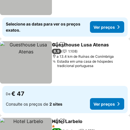
Selecione as datas para ver os preços
Ver preços
exatos.
Guesthouse Lusa Atenas
Partilhar
Adicionar aos favoritos
V
6,9
1.108
a 13.4 km de Ruínas de Conímbriga
Estadia em uma casa de hóspedes
tradicional portuguesa
€ 47
De
Consulte os preços de
2 sites
Ver preços
Hotel Larbelo
Partilhar
Adicionar aos favoritos
Ver preços
1 Estrelas