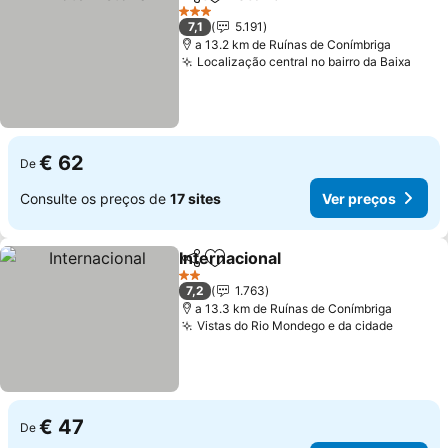
Partilhar
Adicionar aos favoritos
Ver preços
3 Estrelas
7,1
5.191
a 13.2 km de Ruínas de Conímbriga
Localização central no bairro da Baixa
Ver 
€ 62
De
Consulte os preços de
17 sites
Ver preços
Internacional
Partilhar
Adicionar aos favoritos
Ver preços
2 Estrelas
7,2
1.763
a 13.3 km de Ruínas de Conímbriga
Vistas do Rio Mondego e da cidade
Ver pr
€ 47
De