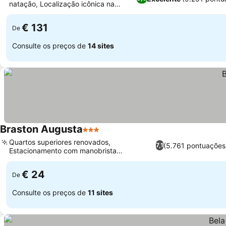
natação, Localização icônica na
Ver preços
Avenida Paulista
€ 131
De
Consulte os preços de
14 sites
Braston Augusta
3 Estrelas
Ver preços
Quartos superiores renovados,
(5.761 pontuações
7,1
Estacionamento com manobrista
Ver preços
conveniente no local
€ 24
De
Consulte os preços de
11 sites