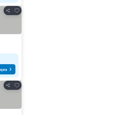
Adicionar aos favoritos
Partilhar
eços
Adicionar aos favoritos
Partilhar