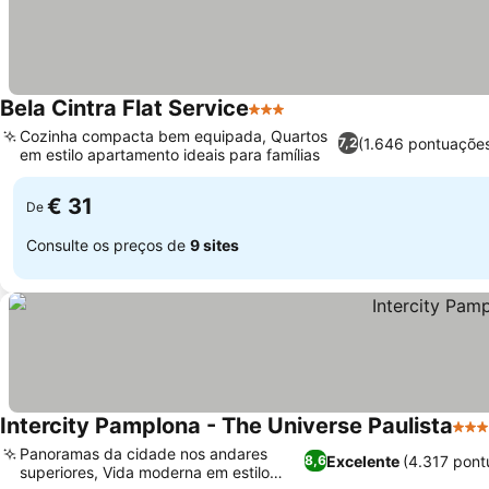
Bela Cintra Flat Service
3 Estrelas
Ver preços
Cozinha compacta bem equipada, Quartos
(1.646 pontuaçõe
7,2
em estilo apartamento ideais para famílias
Ver preços
€ 31
De
Consulte os preços de
9 sites
Intercity Pamplona - The Universe Paulista
4 Es
Panoramas da cidade nos andares
Excelente
(4.317 pont
8,6
superiores, Vida moderna em estilo