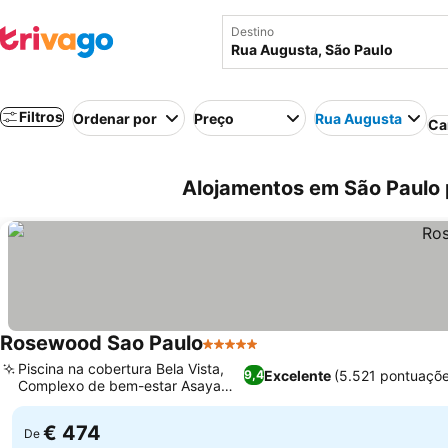
Destino
Filtros
Ordenar por
Preço
Rua Augusta
Ca
Alojamentos em São Paulo p
Rosewood Sao Paulo
5 Estrelas
Ver preços
Piscina na cobertura Bela Vista,
Excelente
(5.521 pontuaçõe
9,4
Complexo de bem-estar Asaya
Ver preços
Spa
€ 474
De