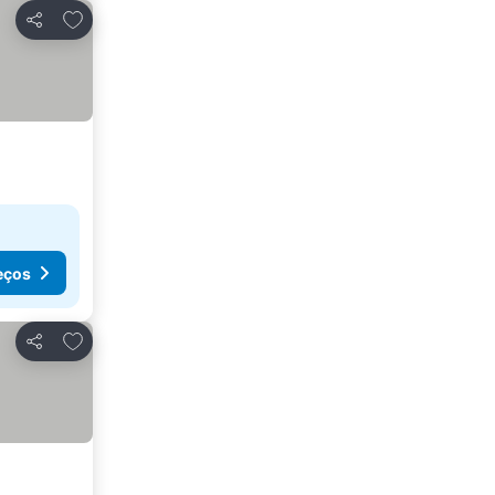
Adicionar aos favoritos
Partilhar
eços
Adicionar aos favoritos
Partilhar