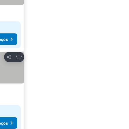
eços
Adicionar aos favoritos
Partilhar
eços