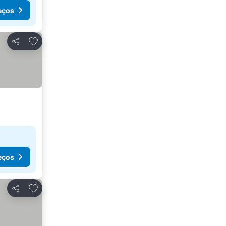
eços
Adicionar aos favoritos
Partilhar
eços
Adicionar aos favoritos
Partilhar