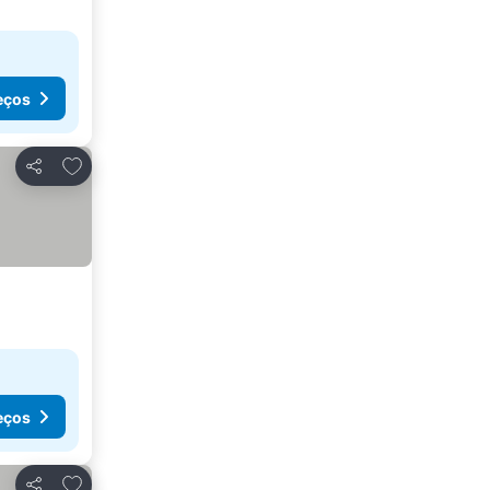
eços
Adicionar aos favoritos
Partilhar
eços
Adicionar aos favoritos