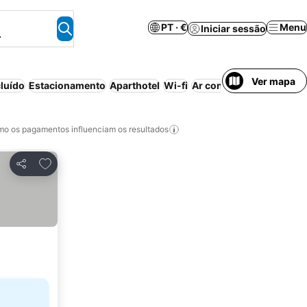
PT · €
Menu
Iniciar sessão
.
Ver mapa
luído
Estacionamento
Aparthotel
Wi-fi
Ar condicionado
Piscin
o os pagamentos influenciam os resultados
Adicionar aos favoritos
Partilhar