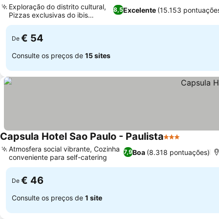
Exploração do distrito cultural,
Excelente
(15.153 pontuaçõe
8,5
Pizzas exclusivas do ibis
Ver preços
Kitchen
€ 54
De
Consulte os preços de
15 sites
Capsula Hotel Sao Paulo - Paulista
3 Estrelas
Ver preço
Atmosfera social vibrante, Cozinha
Boa
(8.318 pontuações)
7,9
conveniente para self-catering
Ver preços
€ 46
De
Consulte os preços de
1 site