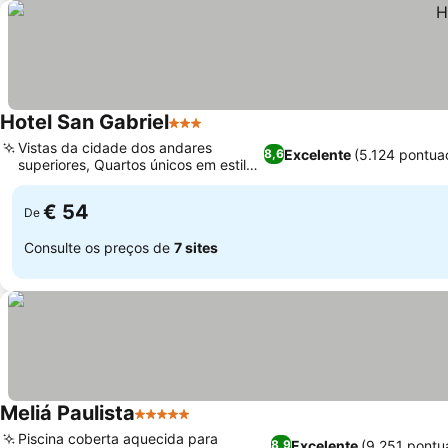
Hotel San Gabriel
3 Estrelas
Ver preços
Vistas da cidade dos andares
Excelente
(5.124 pontua
8,6
superiores, Quartos únicos em estilo
Ver preços
mezanino
€ 54
De
Consulte os preços de
7 sites
Meliá Paulista
5 Estrelas
Ver preços
Piscina coberta aquecida para
Excelente
(9.251 pontu
8,9