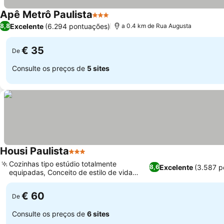
Apê Metrô Paulista
3 Estrelas
Ver preços
Excelente
(6.294 pontuações)
8,8
a 0.4 km de Rua Augusta
€ 35
De
Consulte os preços de
5 sites
Housi Paulista
3 Estrelas
Ver preços
Cozinhas tipo estúdio totalmente
Excelente
(3.587 p
8,6
equipadas, Conceito de estilo de vida
Ver preços
digital contemporâneo
€ 60
De
Consulte os preços de
6 sites