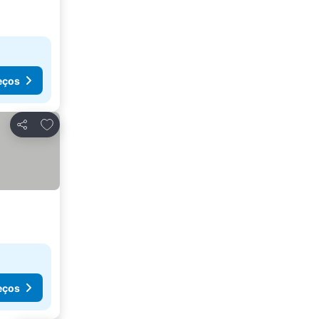
eços
Adicionar aos favoritos
Partilhar
eços