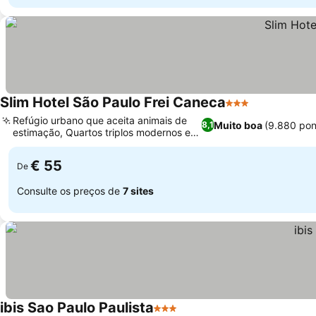
Slim Hotel São Paulo Frei Caneca
3 Estrelas
Ver preços
Refúgio urbano que aceita animais de
Muito boa
(9.880 pon
8,1
estimação, Quartos triplos modernos e
Ver preços
funcionais
€ 55
De
Consulte os preços de
7 sites
ibis Sao Paulo Paulista
3 Estrelas
Ver preços