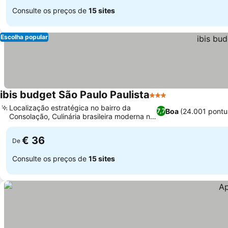
Consulte os preços de
15 sites
Escolha popular
ibis budget São Paulo Paulista
3 Estrelas
Ver preços
Localização estratégica no bairro da
Boa
(24.001 pontu
7,7
Consolação, Culinária brasileira moderna no
Ver preços
Trampolim
€ 36
De
Consulte os preços de
15 sites