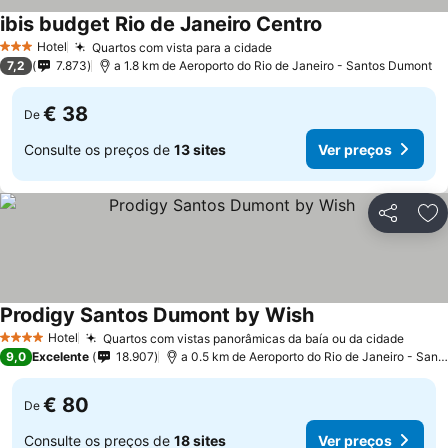
ibis budget Rio de Janeiro Centro
Hotel
Quartos com vista para a cidade
3 Estrelas
7,2
7.873
a 1.8 km de Aeroporto do Rio de Janeiro - Santos Dumont
€ 38
De
Consulte os preços de
13 sites
Ver preços
Partilhar
Ad
Prodigy Santos Dumont by Wish
Hotel
Quartos com vistas panorâmicas da baía ou da cidade
4 Estrelas
9,0
Excelente
18.907
a 0.5 km de Aeroporto do Rio de Janeiro - Santos Dumont
€ 80
De
Consulte os preços de
18 sites
Ver preços