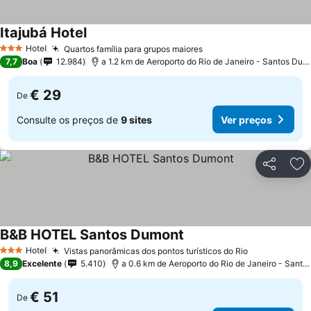
Itajubá Hotel
Hotel
Quartos família para grupos maiores
3 Estrelas
7,7
Boa
12.984
a 1.2 km de Aeroporto do Rio de Janeiro - Santos Dumont
€ 29
De
Consulte os preços de
9 sites
Ver preços
Partilhar
Ad
B&B HOTEL Santos Dumont
Hotel
Vistas panorâmicas dos pontos turísticos do Rio
3 Estrelas
8,9
Excelente
5.410
a 0.6 km de Aeroporto do Rio de Janeiro - Santos Dumont
€ 51
De