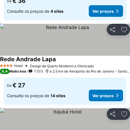
€ 36
De
Consulte os preços de
4 sites
Ver preços
Partilhar
Ad
Rede Andrade Lapa
Hotel
Design de Quarto Moderno e Otimizado
4 Estrelas
8,4
Muito boa
7.151
a 2.5 km de Aeroporto do Rio de Janeiro - Santos Dumont
€ 27
De
Consulte os preços de
14 sites
Ver preços
Partilhar
Ad