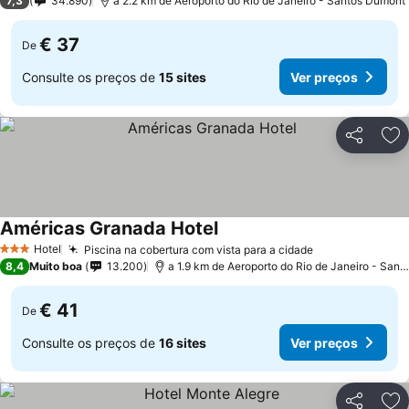
7,3
34.890
a 2.2 km de Aeroporto do Rio de Janeiro - Santos Dumont
€ 37
De
Consulte os preços de
15 sites
Ver preços
Partilhar
Ad
Américas Granada Hotel
Hotel
Piscina na cobertura com vista para a cidade
3 Estrelas
8,4
Muito boa
13.200
a 1.9 km de Aeroporto do Rio de Janeiro - Santos Dumont
€ 41
De
Consulte os preços de
16 sites
Ver preços