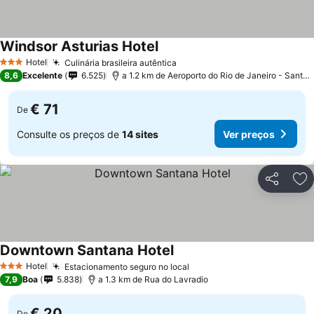
Windsor Asturias Hotel
Hotel
Culinária brasileira autêntica
3 Estrelas
8,6
Excelente
6.525
a 1.2 km de Aeroporto do Rio de Janeiro - Santos Dumont
€ 71
De
Consulte os preços de
14 sites
Ver preços
Partilhar
Ad
Downtown Santana Hotel
Hotel
Estacionamento seguro no local
3 Estrelas
7,9
Boa
5.838
a 1.3 km de Rua do Lavradio
€ 20
De