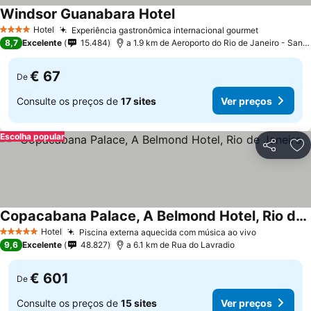
Windsor Guanabara Hotel
Hotel
Experiência gastronômica internacional gourmet
4 Estrelas
8,7
Excelente
15.484
a 1.9 km de Aeroporto do Rio de Janeiro - Santos Dumont
€ 67
De
Consulte os preços de
17 sites
Ver preços
Escolha popular
Partilhar
Ad
Copacabana Palace, A Belmond Hotel, Rio de Janeiro
Hotel
Piscina externa aquecida com música ao vivo
5 Estrelas
9,6
Excelente
48.827
a 6.1 km de Rua do Lavradio
€ 601
De
Consulte os preços de
15 sites
Ver preços