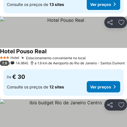
Consulte os preços de
13 sites
Ver preços
Partilhar
Ad
Hotel Pouso Real
Hotel
Estacionamento conveniente no local
3 Estrelas
7,0
14.964
a 1.9 km de Aeroporto do Rio de Janeiro - Santos Dumont
€ 30
De
Consulte os preços de
12 sites
Ver preços
Partilhar
Ad