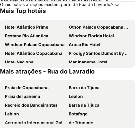
Quais outras atrações existem perto de Rua do Lavradio?
Mais Top hotéis
Hotel Atlântico Prime
Othon Palace Copacabana Rio
Pestana Rio Atlantica
Windsor Florida Hotel
Windsor Palace Copacabana
Arosa Rio Hotel
Hotel Atlântico Copacabana
Prodigy Santos Dumont by Wish
Hotel Nacional
Mar Ipanema Hotel
Mais atrações - Rua do Lavradio
Hilton Rio de Janeiro Copacabana
Hotel Atlântico Rio
Orla Copacabana Hotel
Windsor Plaza Copacabana
Praia de Copacabana
Barra da Tijuca
Sheraton Grand Rio Hotel & Resort
Windsor Oceanico
Praia de Ipanema
Leblon
Vila Galé Rio de Janeiro
ibis budget RJ Praia de Botafogo
Recreio dos Bandeirantes
Barra da Tijuca
Copacabana Palace, A Belmond Hotel, Rio de Janeiro
B&B HOTEL Rio Copacabana Forte
Leblon
Botafogo
Samba Bossa Nova Ipanema
Hotel Astoria Palace
Aeroporto Internacional Galeão - Antônio Carlos Jobim
de Trindade
Pompeu Rio Hotel
ibis budget RJ Copacabana
Praia do Forte
Rua das Pedras
Windsor Barra Hotel
Windsor Guanabara Hotel