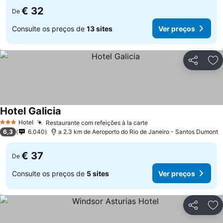
€ 32
De
Consulte os preços de
13 sites
Ver preços
Partilhar
Ad
Hotel Galicia
Hotel
Restaurante com refeições à la carte
3 Estrelas
6,3
6.040
a 2.3 km de Aeroporto do Rio de Janeiro - Santos Dumont
€ 37
De
Consulte os preços de
5 sites
Ver preços
Partilhar
Ad