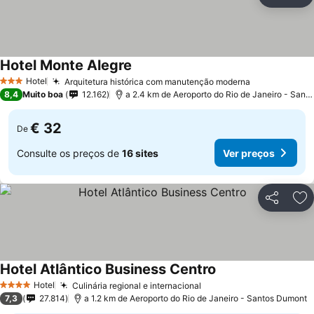
Partilhar
Ad
Hotel Monte Alegre
Hotel
Arquitetura histórica com manutenção moderna
3 Estrelas
8,4
Muito boa
12.162
a 2.4 km de Aeroporto do Rio de Janeiro - Santos Dumont
€ 32
De
Consulte os preços de
16 sites
Ver preços
Partilhar
Ad
Hotel Atlântico Business Centro
Hotel
Culinária regional e internacional
4 Estrelas
7,3
27.814
a 1.2 km de Aeroporto do Rio de Janeiro - Santos Dumont