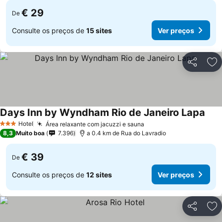
€ 29
De
Consulte os preços de
15 sites
Ver preços
Partilhar
Ad
Days Inn by Wyndham Rio de Janeiro Lapa
Hotel
Área relaxante com jacuzzi e sauna
3 Estrelas
8,3
Muito boa
7.396
a 0.4 km de Rua do Lavradio
€ 39
De
Consulte os preços de
12 sites
Ver preços
Partilhar
Ad