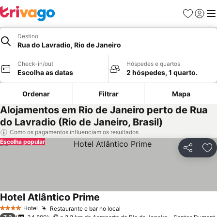
Favoritos
Iniciar
Me
Destino
Rua do Lavradio, Rio de Janeiro
Check-in/out
Hóspedes e quartos
Escolha as datas
2 hóspedes, 1 quarto.
Ordenar
Filtrar
Mapa
Alojamentos em Rio de Janeiro perto de Rua
do Lavradio (Rio de Janeiro, Brasil)
Como os pagamentos influenciam os resultados
Escolha popular
Partilhar
Ad
Hotel Atlântico Prime
Hotel
Restaurante e bar no local
4 Estrelas