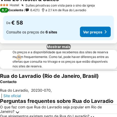
Hostel
Suítes privativas com vista para o sino da igreja
3 Estrelas
8,7
Excelente
6.421
a 2.1 km de Rua do Lavradio
€ 58
De
Consulte os preços de
6 sites
Ver preços
Mostrar mais
Os preços e a disponibilidade que recebemos dos sites de reserva
mudam frequentemente. Como tal, pode haver diferenças entre as
ofertas que consulta no trivago e os preços que estão disponíveis
nos sites de reserva.
Rua do Lavradio (Rio de Janeiro, Brasil)
Contacto
Rua do Lavradio
,
20230-070
,
|
Site oficial
Perguntas frequentes sobre Rua do Lavradio
O que faz com que Rua do Lavradio seja popular em Rio de
Janeiro?
Que alojamentos existem perto de Rua do Lavradio?