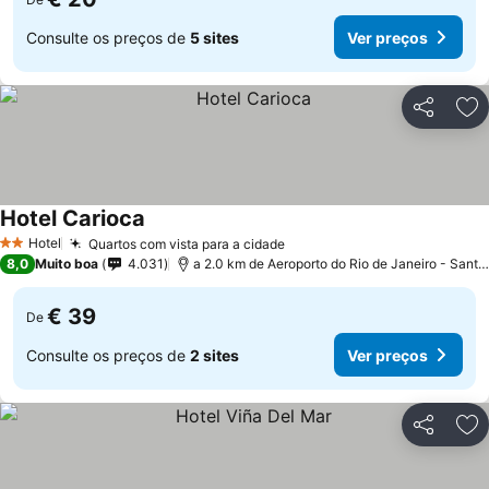
Consulte os preços de
5 sites
Ver preços
Partilhar
Ad
Hotel Carioca
Hotel
Quartos com vista para a cidade
2 Estrelas
8,0
Muito boa
4.031
a 2.0 km de Aeroporto do Rio de Janeiro - Santos Dumont
€ 39
De
Consulte os preços de
2 sites
Ver preços
Partilhar
Ad