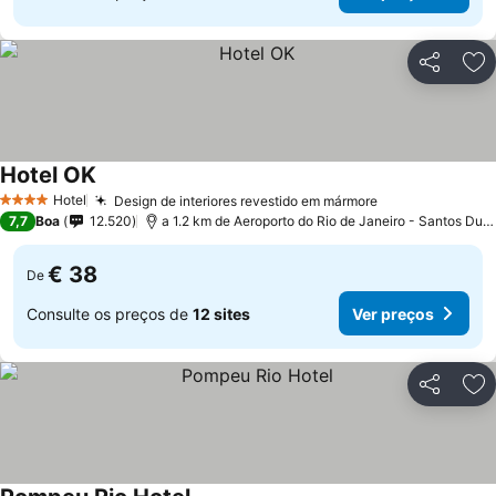
Partilhar
Ad
Hotel OK
Hotel
Design de interiores revestido em mármore
4 Estrelas
7,7
Boa
12.520
a 1.2 km de Aeroporto do Rio de Janeiro - Santos Dumont
€ 38
De
Consulte os preços de
12 sites
Ver preços
Partilhar
Ad