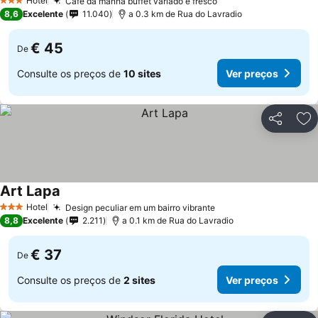
Hotel
Café da manhã buffet variado e fresco
3 Estrelas
8,6
Excelente
11.040
a 0.3 km de Rua do Lavradio
€ 45
De
Consulte os preços de
10 sites
Ver preços
Partilhar
Ad
Art Lapa
Hotel
Design peculiar em um bairro vibrante
3 Estrelas
8,8
Excelente
2.211
a 0.1 km de Rua do Lavradio
€ 37
De
Consulte os preços de
2 sites
Ver preços