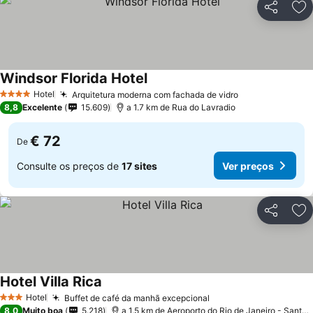
Partilhar
Ad
Windsor Florida Hotel
Hotel
Arquitetura moderna com fachada de vidro
4 Estrelas
8,8
Excelente
15.609
a 1.7 km de Rua do Lavradio
€ 72
De
Consulte os preços de
17 sites
Ver preços
Partilhar
Ad
Hotel Villa Rica
Hotel
Buffet de café da manhã excepcional
3 Estrelas
8,0
Muito boa
5.218
a 1.5 km de Aeroporto do Rio de Janeiro - Santos Dumont