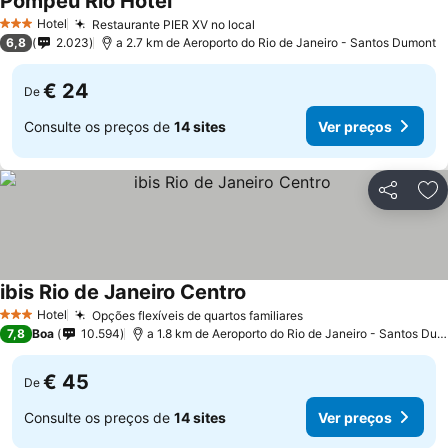
Pompeu Rio Hotel
Hotel
Restaurante PIER XV no local
3 Estrelas
6,8
2.023
a 2.7 km de Aeroporto do Rio de Janeiro - Santos Dumont
€ 24
De
Consulte os preços de
14 sites
Ver preços
Partilhar
Ad
ibis Rio de Janeiro Centro
Hotel
Opções flexíveis de quartos familiares
3 Estrelas
7,8
Boa
10.594
a 1.8 km de Aeroporto do Rio de Janeiro - Santos Dumont
€ 45
De
Consulte os preços de
14 sites
Ver preços