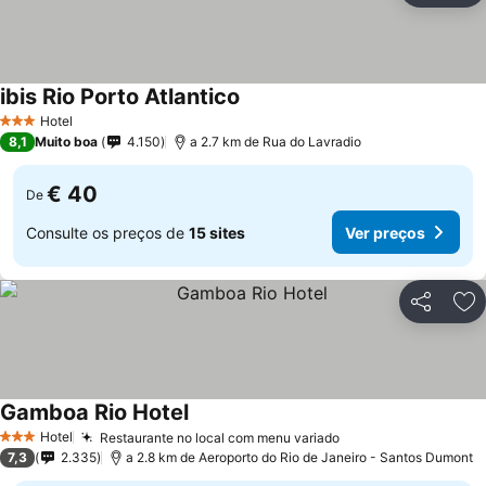
ibis Rio Porto Atlantico
Hotel
3 Estrelas
8,1
Muito boa
4.150
a 2.7 km de Rua do Lavradio
€ 40
De
Consulte os preços de
15 sites
Ver preços
Partilhar
Ad
Gamboa Rio Hotel
Hotel
Restaurante no local com menu variado
3 Estrelas
7,3
2.335
a 2.8 km de Aeroporto do Rio de Janeiro - Santos Dumont