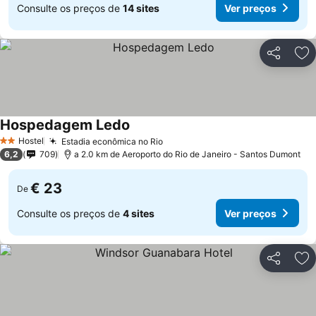
Consulte os preços de
14 sites
Ver preços
Partilhar
Ad
Hospedagem Ledo
Hostel
Estadia econômica no Rio
2 Estrelas
6,2
709
a 2.0 km de Aeroporto do Rio de Janeiro - Santos Dumont
€ 23
De
Consulte os preços de
4 sites
Ver preços
Partilhar
Ad