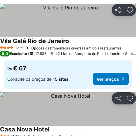
Partilhar
Ad
Vila Galé Rio de Janeiro
Hotel
Opções gastronômicas diversas em dois restaurantes
4 Estrelas
9,0
Excelente
17.638
a 2.1 km de Aeroporto do Rio de Janeiro - Santos Dumont
€ 67
De
Consulte os preços de
15 sites
Ver preços
Partilhar
Ad
Casa Nova Hotel