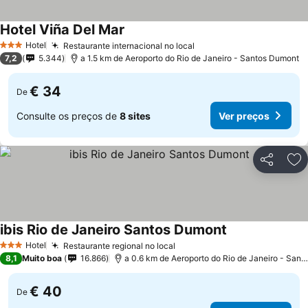
Hotel Viña Del Mar
Hotel
Restaurante internacional no local
3 Estrelas
7,2
5.344
a 1.5 km de Aeroporto do Rio de Janeiro - Santos Dumont
€ 34
De
Consulte os preços de
8 sites
Ver preços
Partilhar
Ad
ibis Rio de Janeiro Santos Dumont
Hotel
Restaurante regional no local
3 Estrelas
8,1
Muito boa
16.866
a 0.6 km de Aeroporto do Rio de Janeiro - Santos Dumont
€ 40
De