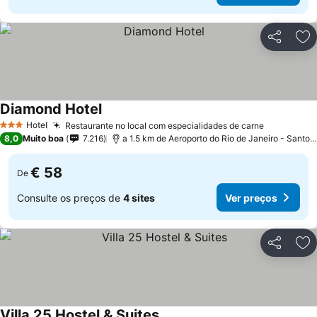
Partilhar
Ad
Diamond Hotel
Hotel
Restaurante no local com especialidades de carne
3 Estrelas
8,0
Muito boa
7.216
a 1.5 km de Aeroporto do Rio de Janeiro - Santos Dumont
€ 58
De
Consulte os preços de
4 sites
Ver preços
Partilhar
Ad
Villa 25 Hostel & Suites