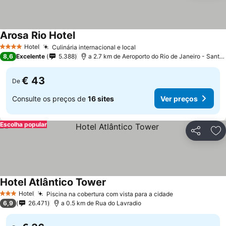
Arosa Rio Hotel
Hotel
Culinária internacional e local
4 Estrelas
8,6
Excelente
5.388
a 2.7 km de Aeroporto do Rio de Janeiro - Santos Dumont
€ 43
De
Consulte os preços de
16 sites
Ver preços
Escolha popular
Partilhar
Ad
Hotel Atlântico Tower
Hotel
Piscina na cobertura com vista para a cidade
3 Estrelas
6,9
26.471
a 0.5 km de Rua do Lavradio