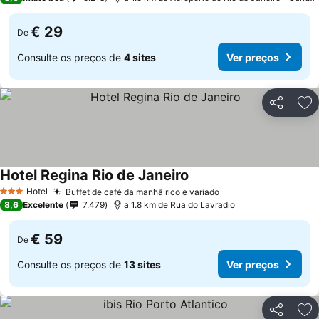
€ 29
De
Consulte os preços de
4 sites
Ver preços
Partilhar
Ad
Hotel Regina Rio de Janeiro
Hotel
Buffet de café da manhã rico e variado
3 Estrelas
8,6
Excelente
7.479
a 1.8 km de Rua do Lavradio
€ 59
De
Consulte os preços de
13 sites
Ver preços
Partilhar
Ad