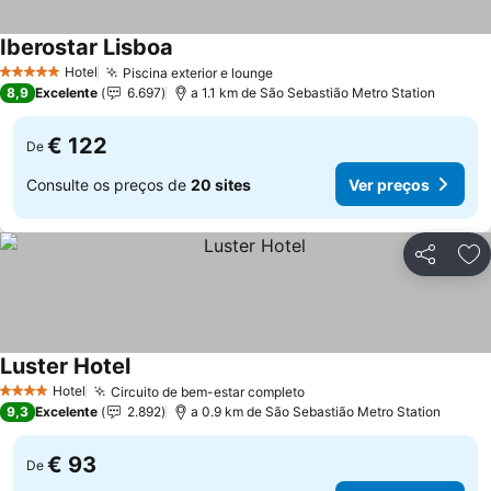
Iberostar Lisboa
Ver preços
Hotel
Piscina exterior e lounge
Ver preços
5 Estrelas
8,9
Excelente
6.697
a 1.1 km de São Sebastião Metro Station
€ 122
De
Consulte os preços de
20 sites
Ver preços
Partilhar
Ad
Luster Hotel
Ver preços
Hotel
Circuito de bem-estar completo
Ver preços
4 Estrelas
9,3
Excelente
2.892
a 0.9 km de São Sebastião Metro Station
€ 93
De