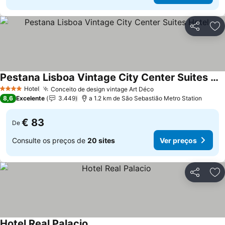
Partilhar
Ad
Pestana Lisboa Vintage City Center Suites Hotel
Ver preços
Hotel
Conceito de design vintage Art Déco
Ver preços
4 Estrelas
8,6
Excelente
3.449
a 1.2 km de São Sebastião Metro Station
€ 83
De
Consulte os preços de
20 sites
Ver preços
Partilhar
Ad
Hotel Real Palacio