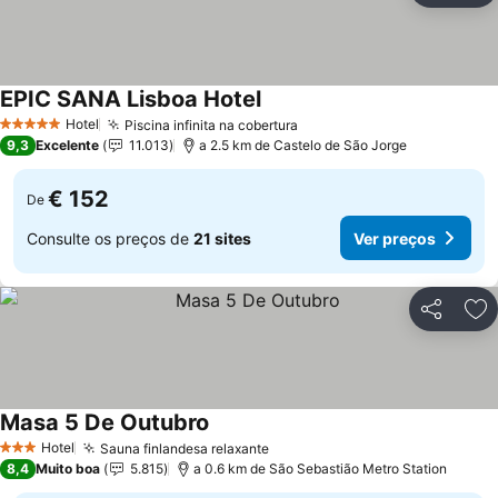
EPIC SANA Lisboa Hotel
Ver preços
Hotel
Piscina infinita na cobertura
Ver preços
5 Estrelas
9,3
Excelente
11.013
a 2.5 km de Castelo de São Jorge
€ 152
De
Consulte os preços de
21 sites
Ver preços
Partilhar
Ad
Masa 5 De Outubro
Ver preços
Hotel
Sauna finlandesa relaxante
Ver preços
3 Estrelas
8,4
Muito boa
5.815
a 0.6 km de São Sebastião Metro Station