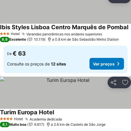
Partilhar
Ad
Ibis Styles Lisboa Centro Marquês de Pombal
V
Hotel
Varandas panorâmicas nos andares superiores
Ver preços
3 Estrelas
8,6
Excelente
10.119
a 0.8 km de São Sebastião Metro Station
€ 63
De
Consulte os preços de
12 sites
Ver preços
Partilhar
Ad
Turim Europa Hotel
Ver preços
Hotel
Academia dedicada
Ver preços
4 Estrelas
8,1
Muito boa
6.617
a 2.6 km de Castelo de São Jorge