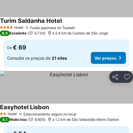
Turim Saldanha Hotel
Ver preços
Hotel
Fusão japonesa no Tsubaki
Ver preços
4 Estrelas
8,5
Excelente
6.734
a 2.4 km de Castelo de São Jorge
€ 69
De
Consulte os preços de
21 sites
Ver preços
Partilhar
Ad
Easyhotel Lisbon
Ver preços
Hotel
Estacionamento seguro no local
Ver preços
2 Estrelas
8,1
Muito boa
8.605
a 1.2 km de São Sebastião Metro Station