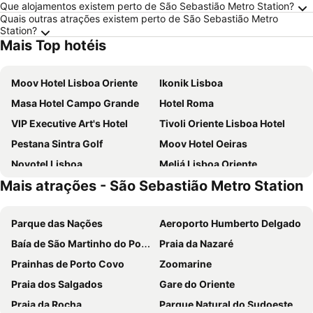
Que alojamentos existem perto de São Sebastião Metro Station?
Quais outras atrações existem perto de São Sebastião Metro
Station?
Mais Top hotéis
Moov Hotel Lisboa Oriente
Ikonik Lisboa
Masa Hotel Campo Grande
Hotel Roma
VIP Executive Art's Hotel
Tivoli Oriente Lisboa Hotel
Pestana Sintra Golf
Moov Hotel Oeiras
Novotel Lisboa
Meliá Lisboa Oriente
Mais atrações - São Sebastião Metro Station
VIP Executive Zurique Hotel
TRYP by Wyndham Lisboa Caparica Mar
Holiday Inn Express Lisbon - Alfragide by IHG
Turim Ibéria Hotel
Parque das Nações
Aeroporto Humberto Delgado
VIP Executive Entrecampos Hotel
Selina Secret Garden Lisbon
Baía de São Martinho do Porto
Praia da Nazaré
Residencial Jardim Da Amadora
Evidencia Belverde Atitude Hotel
Prainhas de Porto Covo
Zoomarine
Holiday Inn Express Lisbon - Oeiras By Ihg
ibis Lisboa Parque das Naçoes
Praia dos Salgados
Gare do Oriente
ibis Lisboa Jose Malhoa
Eurostars Universal Lisboa
Praia da Rocha
Parque Natural do Sudoeste Alentejano e Costa Vicentina
ibis Lisboa Sintra
Stay Hotel Lisboa Aeroporto