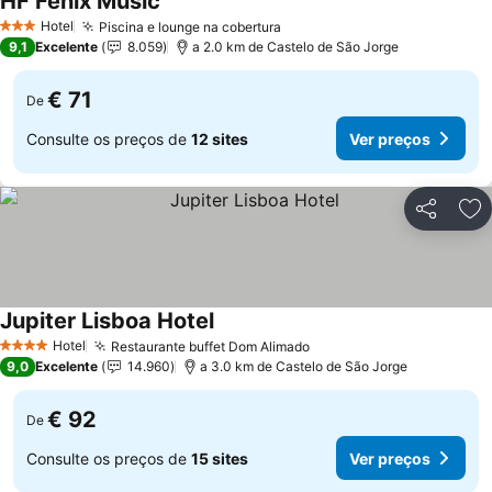
HF Fenix Music
Ver preços
Hotel
Piscina e lounge na cobertura
Ver preços
3 Estrelas
9,1
Excelente
8.059
a 2.0 km de Castelo de São Jorge
€ 71
De
Consulte os preços de
12 sites
Ver preços
Partilhar
Ad
Jupiter Lisboa Hotel
Ver preços
Hotel
Restaurante buffet Dom Alimado
Ver preços
4 Estrelas
9,0
Excelente
14.960
a 3.0 km de Castelo de São Jorge
€ 92
De
Consulte os preços de
15 sites
Ver preços