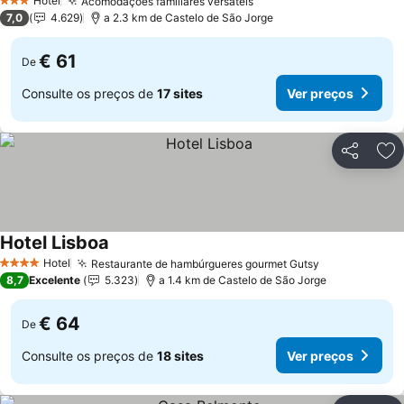
Hotel
Acomodações familiares versáteis
Ver preços
3 Estrelas
7,0
4.629
a 2.3 km de Castelo de São Jorge
€ 61
De
Consulte os preços de
17 sites
Ver preços
Partilhar
Ad
Hotel Lisboa
Ver preços
Hotel
Restaurante de hambúrgueres gourmet Gutsy
Ver preços
4 Estrelas
8,7
Excelente
5.323
a 1.4 km de Castelo de São Jorge
€ 64
De
Consulte os preços de
18 sites
Ver preços