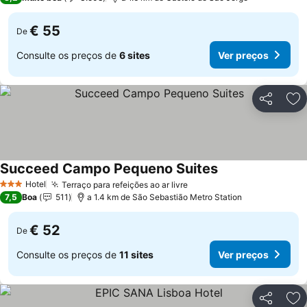
€ 55
De
Consulte os preços de
6 sites
Ver preços
Partilhar
Ad
Succeed Campo Pequeno Suites
Ver preços
Hotel
Terraço para refeições ao ar livre
Ver preços
3 Estrelas
7,5
Boa
511
a 1.4 km de São Sebastião Metro Station
€ 52
De
Consulte os preços de
11 sites
Ver preços
Partilhar
Ad