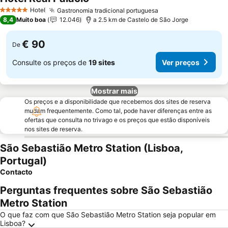
Ver preços
Hotel
Gastronomia tradicional portuguesa
Ver preços
5 Estrelas
8,4
Muito boa
12.046
a 2.5 km de Castelo de São Jorge
€ 90
De
Consulte os preços de
19 sites
Ver preços
Mostrar mais
Os preços e a disponibilidade que recebemos dos sites de reserva
mudam frequentemente. Como tal, pode haver diferenças entre as
ofertas que consulta no trivago e os preços que estão disponíveis
nos sites de reserva.
São Sebastião Metro Station (Lisboa,
Portugal)
Contacto
Perguntas frequentes sobre São Sebastião
Metro Station
O que faz com que São Sebastião Metro Station seja popular em
Lisboa?