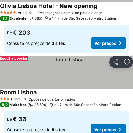
Olivia Lisboa Hotel - New opening
Ver preços
Hotel
Suítes espaçosas com vista para a cidade
Ver preços
5 Estrelas
9,1
Excelente
385
a 1.4 km de São Sebastião Metro Station
€ 203
De
Consulte os preços de
3 sites
Ver preços
Escolha popular
Partilhar
Ad
Room Lisboa
Ver preços
Hostel
Opções de quartos privados
Ver preços
3 Estrelas
8,0
Muito boa
16.600
a 1.7 km de São Sebastião Metro Station
€ 36
De
Consulte os preços de
9 sites
Ver preços