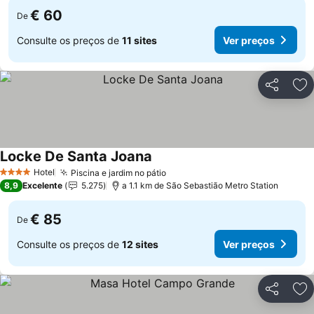
€ 60
De
Consulte os preços de
11 sites
Ver preços
Partilhar
Ad
Locke De Santa Joana
Ver preços
Hotel
Piscina e jardim no pátio
Ver preços
4 Estrelas
8,9
Excelente
5.275
a 1.1 km de São Sebastião Metro Station
€ 85
De
Consulte os preços de
12 sites
Ver preços
Partilhar
Ad