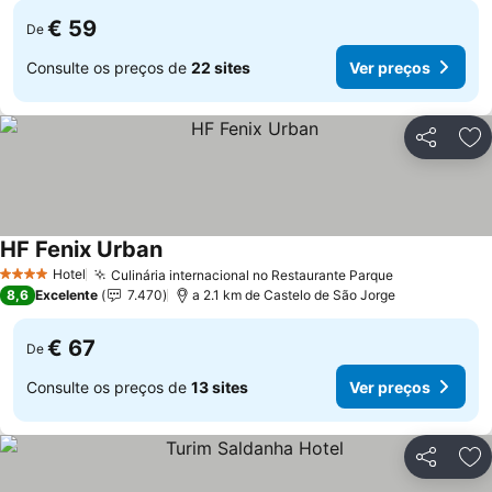
€ 59
De
Consulte os preços de
22 sites
Ver preços
Partilhar
Ad
HF Fenix Urban
Ver preços
Hotel
Culinária internacional no Restaurante Parque
Ver preços
4 Estrelas
8,6
Excelente
7.470
a 2.1 km de Castelo de São Jorge
€ 67
De
Consulte os preços de
13 sites
Ver preços
Partilhar
Ad