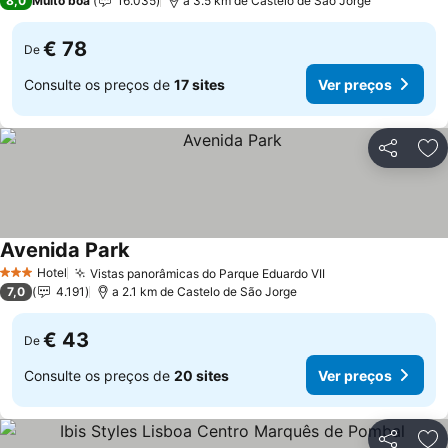
8,0
Muito boa
16.035
a 3.5 km de Castelo de São Jorge
€ 78
De
Consulte os preços de
17 sites
Ver preços
Partilhar
Ad
Avenida Park
Ver preços
Hotel
Vistas panorâmicas do Parque Eduardo VII
Ver preços
3 Estrelas
7,0
4.191
a 2.1 km de Castelo de São Jorge
€ 43
De
Consulte os preços de
20 sites
Ver preços