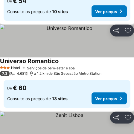
€ 54
De
Consulte os preços de
10 sites
Ver preços
Partilhar
Ad
Universo Romantico
Ver preços
Hotel
Serviços de bem-estar e spa
Ver preços
3 Estrelas
7,3
4.681
a 1.2 km de São Sebastião Metro Station
€ 60
De
Consulte os preços de
13 sites
Ver preços
Partilhar
Ad