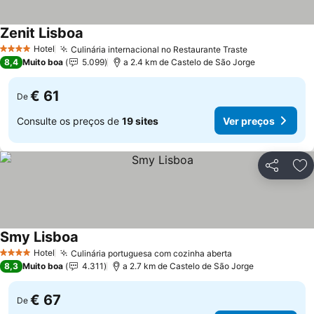
Zenit Lisboa
Ver preços
Hotel
Culinária internacional no Restaurante Traste
Ver preços
4 Estrelas
8,4
Muito boa
5.099
a 2.4 km de Castelo de São Jorge
€ 61
De
Consulte os preços de
19 sites
Ver preços
Partilhar
Ad
Smy Lisboa
Ver preços
Hotel
Culinária portuguesa com cozinha aberta
Ver preços
4 Estrelas
8,3
Muito boa
4.311
a 2.7 km de Castelo de São Jorge
€ 67
De