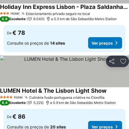
Holiday Inn Express Lisbon - Plaza Saldanha By Ihg
Ver preços
Hotel
Estacionamento privado seguro no local
Ver preços
3 Estrelas
8,9
Excelente
6.040
a 0.5 km de São Sebastião Metro Station
€ 78
De
Consulte os preços de
14 sites
Ver preços
Partilhar
Ad
LUMEN Hotel & The Lisbon Light Show
Ver preço
Hotel
Culinária fusão portuguesa criativa no Clorofila
Ver preços
4 Estrelas
9,4
Excelente
5.225
a 0.9 km de São Sebastião Metro Station
€ 86
De
Consulte os preços de
20 sites
Ver preços