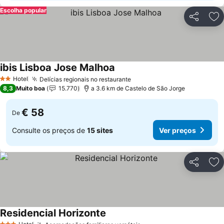
Escolha popular
Partilhar
Ad
ibis Lisboa Jose Malhoa
Ver preços
Hotel
Delícias regionais no restaurante
Ver preços
2 Estrelas
8,3
Muito boa
15.770
a 3.6 km de Castelo de São Jorge
€ 58
De
Consulte os preços de
15 sites
Ver preços
Partilhar
Ad
Residencial Horizonte
Ver preços