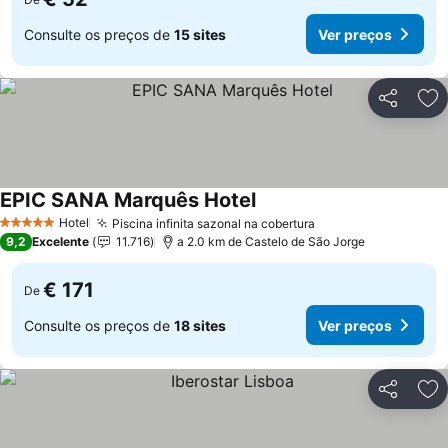
Consulte os preços de
15 sites
Ver preços
Partilhar
Ad
EPIC SANA Marquês Hotel
Ver preços
Hotel
Piscina infinita sazonal na cobertura
Ver preços
5 Estrelas
9,2
Excelente
11.716
a 2.0 km de Castelo de São Jorge
€ 171
De
Consulte os preços de
18 sites
Ver preços
Partilhar
Ad