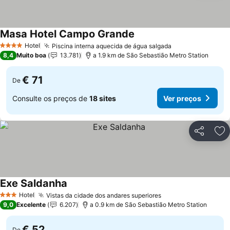
Masa Hotel Campo Grande
Ver preços
Hotel
Piscina interna aquecida de água salgada
Ver preços
4 Estrelas
8,4
Muito boa
13.781
a 1.9 km de São Sebastião Metro Station
€ 71
De
Consulte os preços de
18 sites
Ver preços
Partilhar
Ad
Exe Saldanha
Ver preços
Hotel
Vistas da cidade dos andares superiores
Ver preços
3 Estrelas
9,0
Excelente
6.207
a 0.9 km de São Sebastião Metro Station
€ 52
De