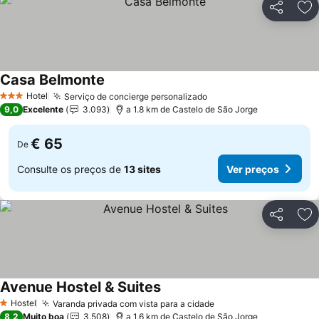
Partilhar
Ad
Casa Belmonte
Ver preços
Hotel
Serviço de concierge personalizado
Ver preços
3 Estrelas
9,0
Excelente
3.093
a 1.8 km de Castelo de São Jorge
€ 65
De
Consulte os preços de
13 sites
Ver preços
Partilhar
Ad
Avenue Hostel & Suites
Ver preços
Hostel
Varanda privada com vista para a cidade
Ver preços
1 Estrelas
8,2
Muito boa
3.508
a 1.6 km de Castelo de São Jorge