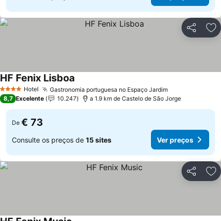
Partilhar
Ad
HF Fenix Lisboa
Ver preços
Hotel
Gastronomia portuguesa no Espaço Jardim
Ver preços
4 Estrelas
8,7
Excelente
10.247
a 1.9 km de Castelo de São Jorge
€ 73
De
Consulte os preços de
15 sites
Ver preços
Partilhar
Ad