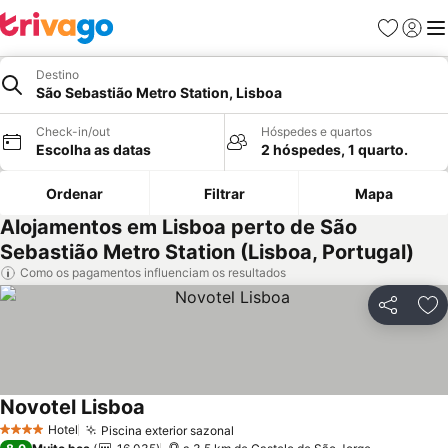
Favoritos
Iniciar
Me
Destino
São Sebastião Metro Station, Lisboa
Check-in/out
Hóspedes e quartos
Escolha as datas
2 hóspedes, 1 quarto.
Ordenar
Filtrar
Mapa
Alojamentos em Lisboa perto de São
Sebastião Metro Station (Lisboa, Portugal)
Como os pagamentos influenciam os resultados
Partilhar
Ad
Novotel Lisboa
Ver preços
Hotel
Piscina exterior sazonal
Ver preços
4 Estrelas