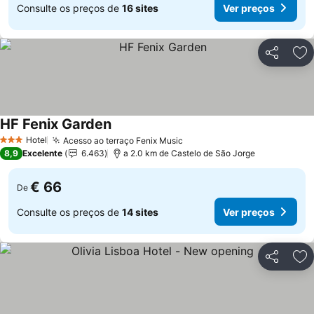
Consulte os preços de
16 sites
Ver preços
Partilhar
Ad
HF Fenix Garden
Ver preços
Hotel
Acesso ao terraço Fenix Music
Ver preços
3 Estrelas
8,9
Excelente
6.463
a 2.0 km de Castelo de São Jorge
€ 66
De
Consulte os preços de
14 sites
Ver preços
Partilhar
Ad