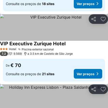
Consulte os preços de
18 sites
Ver preços
Partilhar
Ad
VIP Executive Zurique Hotel
Ver preços
Hotel
Piscina exterior sazonal
Ver preços
3 Estrelas
7,2
9.569
a 3.5 km de Castelo de São Jorge
€ 70
De
Consulte os preços de
21 sites
Ver preços
Partilhar
Ad