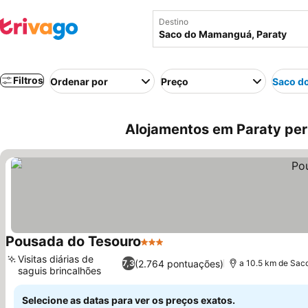
Destino
Filtros
Ordenar por
Preço
Saco d
Alojamentos em Paraty per
Pousada do Tesouro
3 Estrelas
Ver preços
Visitas diárias de
(2.764 pontuações)
7,3
a 10.5 km de Sa
saguis brincalhões
Ver preços
Selecione as datas para ver os preços exatos.