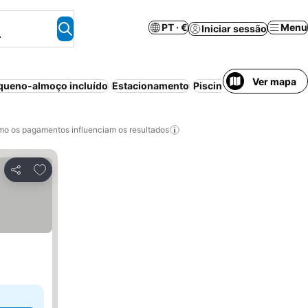
PT · €
Menu
Iniciar sessão
.
Ver mapa
queno-almoço incluído
Estacionamento
Piscina
Wi-fi
Ar condic
o os pagamentos influenciam os resultados
Adicionar aos favoritos
Partilhar