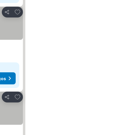
Adicionar aos favoritos
Partilhar
ços
Adicionar aos favoritos
Partilhar