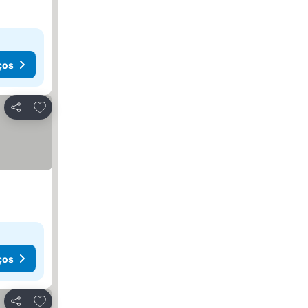
ços
Adicionar aos favoritos
Partilhar
ços
Adicionar aos favoritos
Partilhar