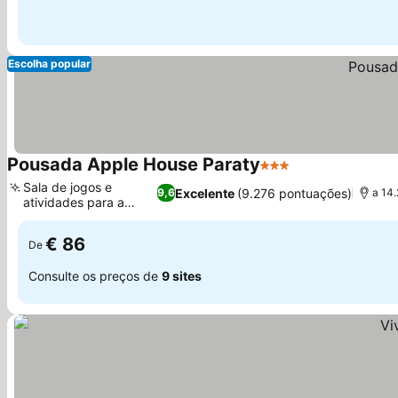
Escolha popular
Pousada Apple House Paraty
3 Estrelas
Ver preços
Sala de jogos e
Excelente
(9.276 pontuações)
9,6
a 14
atividades para a
Ver preços
família
€ 86
De
Consulte os preços de
9 sites