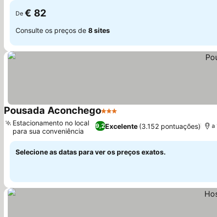
€ 82
De
Consulte os preços de
8 sites
Pousada Aconchego
3 Estrelas
Ver preços
Estacionamento no local
Excelente
(3.152 pontuações)
9,2
a
para sua conveniência
Ver preços
Selecione as datas para ver os preços exatos.