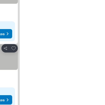
ços
Adicionar aos favoritos
Partilhar
ços