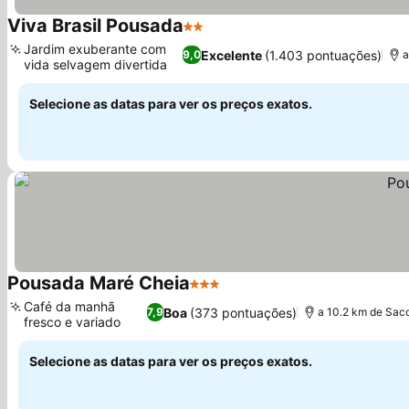
Viva Brasil Pousada
2 Estrelas
Ver preços
Jardim exuberante com
Excelente
(1.403 pontuações)
9,0
a
vida selvagem divertida
Ver preços
Selecione as datas para ver os preços exatos.
Pousada Maré Cheia
3 Estrelas
Ver preços
Café da manhã
Boa
(373 pontuações)
7,9
a 10.2 km de Sa
fresco e variado
Ver preços
Selecione as datas para ver os preços exatos.