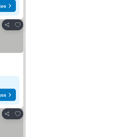
ços
Adicionar aos favoritos
Partilhar
ços
Adicionar aos favoritos
Partilhar