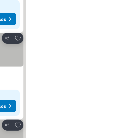
ços
Adicionar aos favoritos
Partilhar
ços
Adicionar aos favoritos
Partilhar