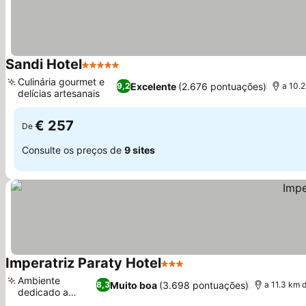
Sandi Hotel
5 Estrelas
Ver preços
Culinária gourmet e
Excelente
(2.676 pontuações)
9,2
a 10.
delícias artesanais
Ver preços
€ 257
De
Consulte os preços de
9 sites
Imperatriz Paraty Hotel
3 Estrelas
Ver preços
Ambiente
Muito boa
(3.698 pontuações)
8,3
a 11.3 km
dedicado a
Ver preços
famílias