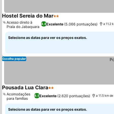
Hostel Sereia do Mar
2 Estrelas
Ver preços
Acesso direto à
Excelente
(5.066 pontuações)
8,8
a 11.2
Praia do Jabaquara
Ver preços
Selecione as datas para ver os preços exatos.
Escolha popular
Pousada Lua Clara
2 Estrelas
Ver preços
Acomodações
Excelente
(2.620 pontuações)
8,5
a 11.5 km d
para famílias
Ver preços
Selecione as datas para ver os preços exatos.