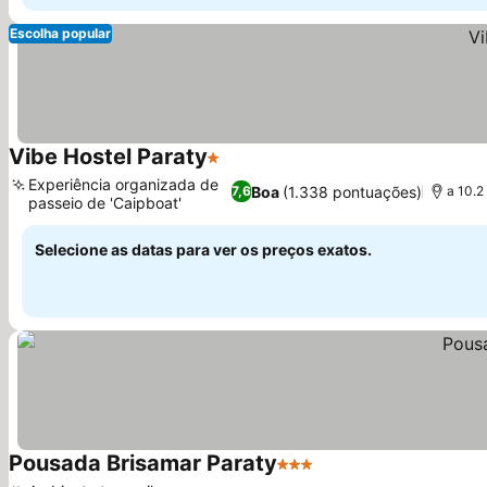
Escolha popular
Vibe Hostel Paraty
1 Estrelas
Ver preços
Experiência organizada de
Boa
(1.338 pontuações)
7,6
a 10.
passeio de 'Caipboat'
Ver preços
Selecione as datas para ver os preços exatos.
Pousada Brisamar Paraty
3 Estrelas
Ver preços