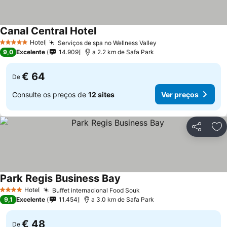
Canal Central Hotel
Hotel
Serviços de spa no Wellness Valley
5 Estrelas
9,0
Excelente
14.909
a 2.2 km de Safa Park
€ 64
De
Consulte os preços de
12 sites
Ver preços
Partilhar
Ad
Park Regis Business Bay
Hotel
Buffet internacional Food Souk
4 Estrelas
9,1
Excelente
11.454
a 3.0 km de Safa Park
€ 48
De