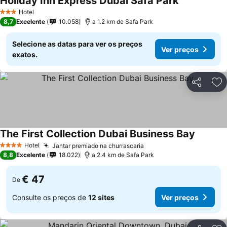
Holiday Inn Express Dubai Safa Park
Hotel
3 Estrelas
8,7
Excelente
10.058
a 1.2 km de Safa Park
Selecione as datas para ver os preços
Ver preços
exatos.
Partilhar
Ad
The First Collection Dubai Business Bay
Hotel
Jantar premiado na churrascaria
4 Estrelas
8,8
Excelente
18.022
a 2.4 km de Safa Park
€ 47
De
Consulte os preços de
12 sites
Ver preços