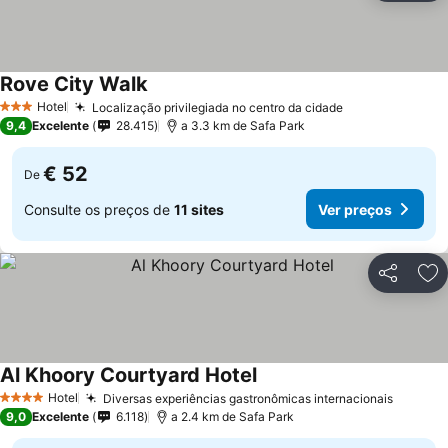
Rove City Walk
Hotel
Localização privilegiada no centro da cidade
3 Estrelas
9,4
Excelente
28.415
a 3.3 km de Safa Park
€ 52
De
Consulte os preços de
11 sites
Ver preços
Partilhar
Ad
Al Khoory Courtyard Hotel
Hotel
Diversas experiências gastronômicas internacionais
4 Estrelas
9,0
Excelente
6.118
a 2.4 km de Safa Park