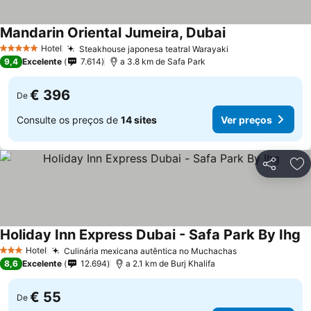
Mandarin Oriental Jumeira, Dubai
Hotel
Steakhouse japonesa teatral Warayaki
5 Estrelas
9,4
Excelente
7.614
a 3.8 km de Safa Park
€ 396
De
Consulte os preços de
14 sites
Ver preços
Partilhar
Ad
Holiday Inn Express Dubai - Safa Park By Ihg
Hotel
Culinária mexicana autêntica no Muchachas
3 Estrelas
8,6
Excelente
12.694
a 2.1 km de Burj Khalifa
€ 55
De