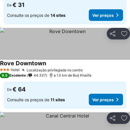
€ 31
De
Consulte os preços de
14 sites
Ver preços
Partilhar
Ad
Rove Downtown
Hotel
Localização privilegiada no centro
3 Estrelas
9,5
Excelente
44.337
a 1.0 km de Burj Khalifa
€ 64
De
Consulte os preços de
11 sites
Ver preços
Partilhar
Ad