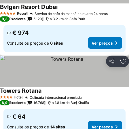
Bvlgari Resort Dubai
Resort
Serviço de café da manhã no quarto 24 horas
5 Estrelas
9,3
Excelente
5.120
a 3.2 km de Safa Park
€ 974
De
Consulte os preços de
6 sites
Ver preços
Partilhar
Ad
Towers Rotana
Hotel
Culinária internacional premiada
4 Estrelas
8,9
Excelente
16.768
a 1.8 km de Burj Khalifa
€ 64
De
Consulte os preços de
14 sites
Ver preços