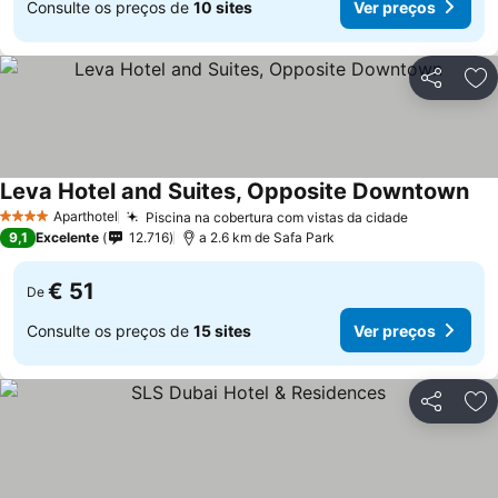
Consulte os preços de
10 sites
Ver preços
Partilhar
Ad
Leva Hotel and Suites, Opposite Downtown
Aparthotel
Piscina na cobertura com vistas da cidade
4 Estrelas
9,1
Excelente
12.716
a 2.6 km de Safa Park
€ 51
De
Consulte os preços de
15 sites
Ver preços
Partilhar
Ad