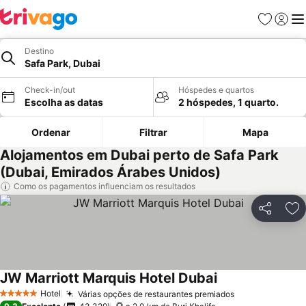
Favoritos
Iniciar
Me
Destino
Safa Park, Dubai
Check-in/out
Hóspedes e quartos
Escolha as datas
2 hóspedes, 1 quarto.
Ordenar
Filtrar
Mapa
Alojamentos em Dubai perto de Safa Park
(Dubai, Emirados Árabes Unidos)
Como os pagamentos influenciam os resultados
Partilhar
Ad
JW Marriott Marquis Hotel Dubai
Hotel
Várias opções de restaurantes premiados
5 Estrelas