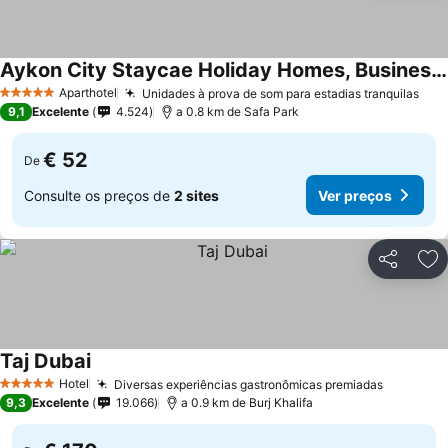
Aykon City Staycae Holiday Homes, Business Bay, Sheikh Zayed Road
Aparthotel
Unidades à prova de som para estadias tranquilas
5 Estrelas
9,1
Excelente
4.524
a 0.8 km de Safa Park
€ 52
De
Consulte os preços de
2 sites
Ver preços
Partilhar
Ad
Taj Dubai
Hotel
Diversas experiências gastronômicas premiadas
5 Estrelas
9,3
Excelente
19.066
a 0.9 km de Burj Khalifa