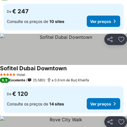
€ 247
De
Consulte os preços de
10 sites
Ver preços
Partilhar
Ad
Sofitel Dubai Downtown
Hotel
5 Estrelas
9,3
Excelente
25.580
a 0.6 km de Burj Khalifa
€ 120
De
Consulte os preços de
14 sites
Ver preços
Partilhar
Ad