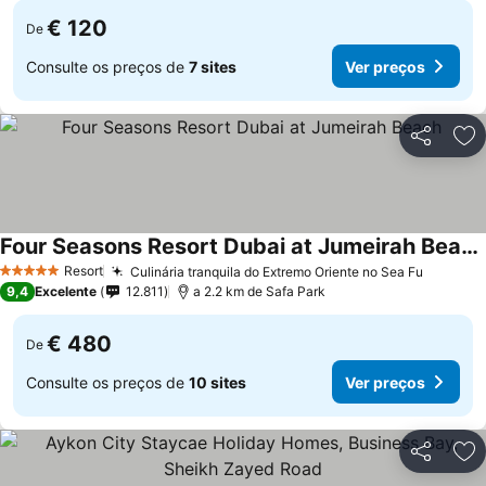
€ 120
De
Consulte os preços de
7 sites
Ver preços
Partilhar
Ad
Four Seasons Resort Dubai at Jumeirah Beach
Resort
Culinária tranquila do Extremo Oriente no Sea Fu
5 Estrelas
9,4
Excelente
12.811
a 2.2 km de Safa Park
€ 480
De
Consulte os preços de
10 sites
Ver preços
Partilhar
Ad