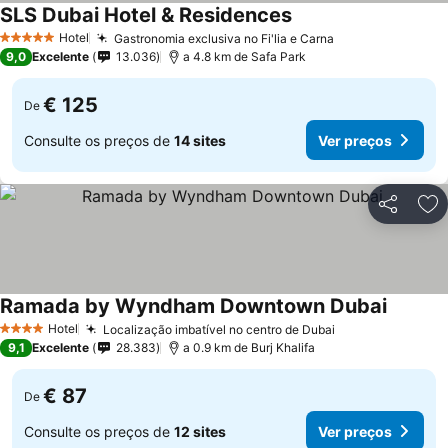
SLS Dubai Hotel & Residences
Hotel
Gastronomia exclusiva no Fi'lia e Carna
5 Estrelas
9,0
Excelente
13.036
a 4.8 km de Safa Park
€ 125
De
Consulte os preços de
14 sites
Ver preços
Partilhar
Ad
Ramada by Wyndham Downtown Dubai
Hotel
Localização imbatível no centro de Dubai
4 Estrelas
9,1
Excelente
28.383
a 0.9 km de Burj Khalifa
€ 87
De
Consulte os preços de
12 sites
Ver preços