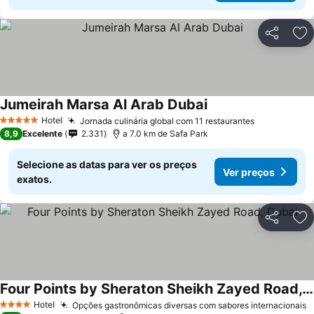
Partilhar
Ad
Jumeirah Marsa Al Arab Dubai
Hotel
Jornada culinária global com 11 restaurantes
5 Estrelas
8,9
Excelente
2.331
a 7.0 km de Safa Park
Selecione as datas para ver os preços
Ver preços
exatos.
Partilhar
Ad
Four Points by Sheraton Sheikh Zayed Road, Dubai
Hotel
Opções gastronômicas diversas com sabores internacionais
4 Estrelas