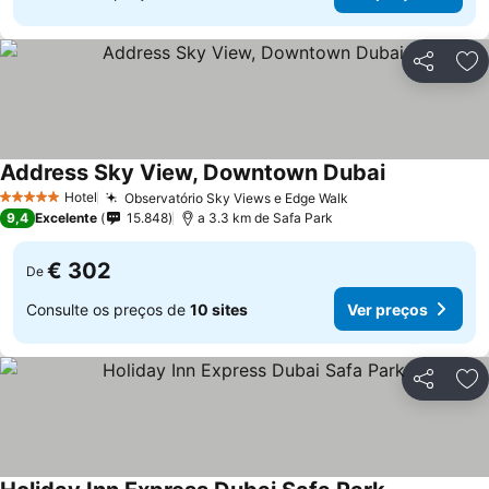
Partilhar
Ad
Address Sky View, Downtown Dubai
Hotel
Observatório Sky Views e Edge Walk
5 Estrelas
9,4
Excelente
15.848
a 3.3 km de Safa Park
€ 302
De
Consulte os preços de
10 sites
Ver preços
Partilhar
Ad