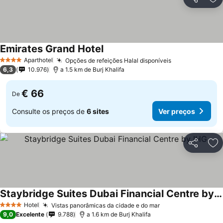
Partilhar
Ad
Emirates Grand Hotel
Aparthotel
Opções de refeições Halal disponíveis
4 Estrelas
6,3
10.976
a 1.5 km de Burj Khalifa
€ 66
De
Consulte os preços de
6 sites
Ver preços
Partilhar
Ad
Staybridge Suites Dubai Financial Centre by IHG
Hotel
Vistas panorâmicas da cidade e do mar
4 Estrelas
9,0
Excelente
9.788
a 1.6 km de Burj Khalifa