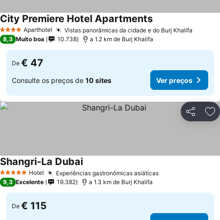
City Premiere Hotel Apartments
Aparthotel
Vistas panorâmicas da cidade e do Burj Khalifa
4 Estrelas
8,3
Muito boa
10.738
a 1.2 km de Burj Khalifa
€ 47
De
Consulte os preços de
10 sites
Ver preços
Partilhar
Ad
Shangri-La Dubai
Hotel
Experiências gastronômicas asiáticas
5 Estrelas
9,3
Excelente
19.382
a 1.3 km de Burj Khalifa
€ 115
De