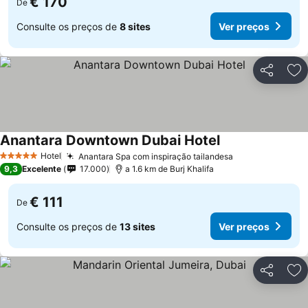
€ 170
De
Consulte os preços de
8 sites
Ver preços
Partilhar
Ad
Anantara Downtown Dubai Hotel
Hotel
Anantara Spa com inspiração tailandesa
5 Estrelas
9,3
Excelente
17.000
a 1.6 km de Burj Khalifa
€ 111
De
Consulte os preços de
13 sites
Ver preços
Partilhar
Ad