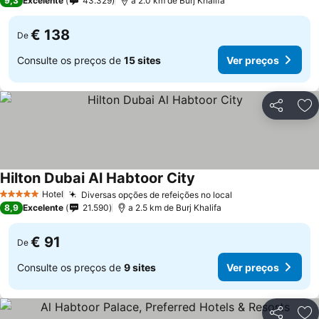
9,3
Excelente
43.329
a 2.0 km de Burj Khalifa
€ 138
De
Consulte os preços de
15 sites
Ver preços
Partilhar
Ad
Hilton Dubai Al Habtoor City
Hotel
Diversas opções de refeições no local
5 Estrelas
8,9
Excelente
21.590
a 2.5 km de Burj Khalifa
€ 91
De
Consulte os preços de
9 sites
Ver preços