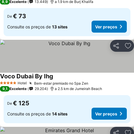
8,9
Excelente
13.449
a 1.9 km de Burj Khalifa
€ 73
De
Consulte os preços de
13 sites
Ver preços
Partilhar
Ad
Voco Dubai By Ihg
Hotel
Bem-estar premiado no Spa Zen
5 Estrelas
9,1
Excelente
29.204
a 2.5 km de Jumeirah Beach
€ 125
De
Consulte os preços de
14 sites
Ver preços