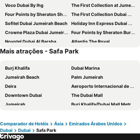
Voco Dubai By Ihg
The First Collection at Jumeirah Village Circle, a Tribute Portfolio Hotel
Four Points by Sheraton Sheikh Zayed Road, Dubai
The First Collection Dubai Marina
Sofitel Dubai Jumeirah Beach
Holiday Inn Express Dubai Airport By Ihg
Crowne Plaza Dubai Jumeirah By Ihg
Four Points by Sheraton Bur Dubai
Novotel Dubai Al Barsha
Atlantis The Royal
Mais atrações - Safa Park
JW Marriott Marquis Hotel Dubai
Burj Al Arab Jumeirah
Crowne Plaza Dubai Marina By Ihg
Tryp By Wyndham Dubai
Burj Khalifa
Dubai Marina
DoubleTree by Hilton Dubai M Square Hotel & Residences
Grand Hyatt Dubai
Jumeirah Beach
Palm Jumeirah
Gevora Hotel
Rose Rayhaan by Rotana
Deira
Aeroporto Internacional de Dubai
Atana Hotel
Towers Rotana
Downtown Dubai
The Dubai Mall
Intercontinental Hotels Dubai Festival City By Ihg
The Tower Plaza Hotel
Jumeirah
Burj Khalifa/Dubai Mall Metro Station
Queen Elizabeth 2
Arabian Park Dubai, an Edge by Rotana Hotel
Dubai World Trade Centre
Al Barsha Dubai
Fairmont The Palm
Le Méridien Dubai Hotel & Conference Centre
Business Bay
Corniche Beach
Hyatt Place Dubai Jumeirah Residences
Swissôtel Al Murooj Dubai
Comparador de Hotéis
Ásia
Emirados Árabes Unidos
Dubai
Dubai
Safa Park
Yas Island
Saadiyat Island
Taj Dubai
Canal Central Hotel