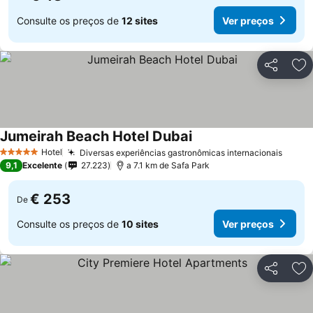
Consulte os preços de
12 sites
Ver preços
Partilhar
Ad
Jumeirah Beach Hotel Dubai
Hotel
Diversas experiências gastronômicas internacionais
5 Estrelas
9,1
Excelente
27.223
a 7.1 km de Safa Park
€ 253
De
Consulte os preços de
10 sites
Ver preços
Partilhar
Ad