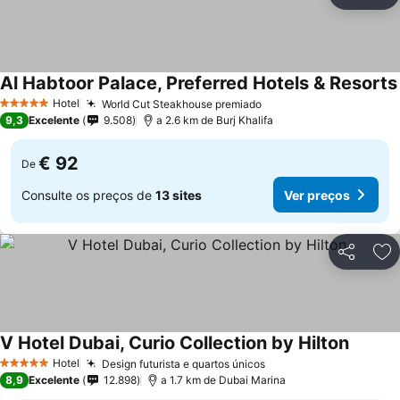
Partilhar
Ad
Al Habtoor Palace, Preferred Hotels & Resorts
Hotel
World Cut Steakhouse premiado
5 Estrelas
9,3
Excelente
9.508
a 2.6 km de Burj Khalifa
€ 92
De
Consulte os preços de
13 sites
Ver preços
Partilhar
Ad
V Hotel Dubai, Curio Collection by Hilton
Hotel
Design futurista e quartos únicos
5 Estrelas
8,9
Excelente
12.898
a 1.7 km de Dubai Marina