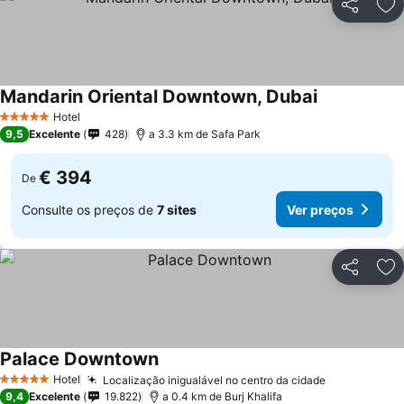
Partilhar
Ad
Mandarin Oriental Downtown, Dubai
Hotel
5 Estrelas
9,5
Excelente
428
a 3.3 km de Safa Park
€ 394
De
Consulte os preços de
7 sites
Ver preços
Partilhar
Ad
Palace Downtown
Hotel
Localização inigualável no centro da cidade
5 Estrelas
9,4
Excelente
19.822
a 0.4 km de Burj Khalifa