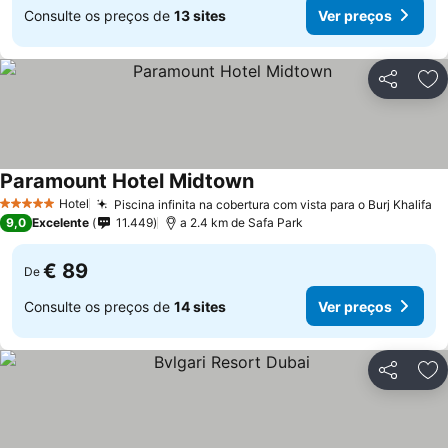
Consulte os preços de
13 sites
Ver preços
Partilhar
Ad
Paramount Hotel Midtown
Hotel
Piscina infinita na cobertura com vista para o Burj Khalifa
5 Estrelas
9,0
Excelente
11.449
a 2.4 km de Safa Park
€ 89
De
Consulte os preços de
14 sites
Ver preços
Partilhar
Ad