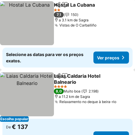
Hostal La Cubana
Partilhar
Adicionar aos favoritos
2 Estrelas
7,1
150
a 3.1 km de Sagra
Vistas de O Carballiño
Selecione as datas para ver os preços
Ver preços
exatos.
Laias Caldaria Hotel
Partilhar
Adicionar aos favoritos
Balneario
4 Estrelas
8,0
Muito boa
2.198
a 11.2 km de Sagra
Relaxamento no deque à beira-rio
Escolha popular
€ 137
De