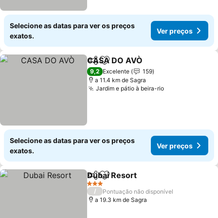
Selecione as datas para ver os preços
Ver preços
exatos.
CASA DO AVÒ
Partilhar
Adicionar aos favoritos
9,2
Excelente
159
a 11.4 km de Sagra
Jardim e pátio à beira-rio
Selecione as datas para ver os preços
Ver preços
exatos.
Dubai Resort
Partilhar
Adicionar aos favoritos
3 Estrelas
/
Pontuação não disponível
a 19.3 km de Sagra