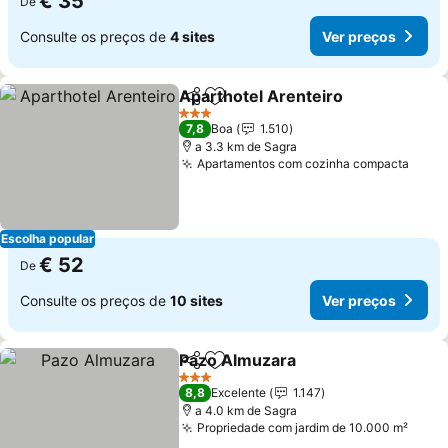
€ 35
De
Consulte os preços de
4 sites
Ver preços
Aparthotel Arenteiro
Partilhar
Adicionar aos favoritos
3 Estrelas
7,8
Boa
1.510
a 3.3 km de Sagra
Apartamentos com cozinha compacta
Escolha popular
€ 52
De
Consulte os preços de
10 sites
Ver preços
Pazo Almuzara
Partilhar
Adicionar aos favoritos
3 Estrelas
8,8
Excelente
1.147
a 4.0 km de Sagra
Propriedade com jardim de 10.000 m²