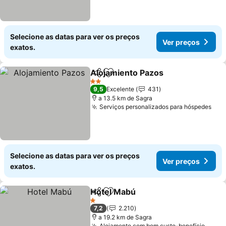
Selecione as datas para ver os preços
Ver preços
exatos.
Alojamiento Pazos
Partilhar
Adicionar aos favoritos
2 Estrelas
9,5
Excelente
431
a 13.5 km de Sagra
Serviços personalizados para hóspedes
Selecione as datas para ver os preços
Ver preços
exatos.
Hotel Mabú
Partilhar
Adicionar aos favoritos
1 Estrelas
7,2
2.210
a 19.2 km de Sagra
Alojamento com bom custo-benefício