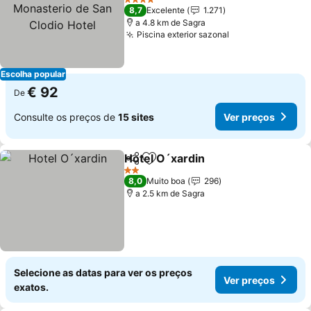
Hotel
4 Estrelas
8,7
Excelente
1.271
a 4.8 km de Sagra
Piscina exterior sazonal
Escolha popular
€ 92
De
Consulte os preços de
15 sites
Ver preços
Hotel O´xardin
Partilhar
Adicionar aos favoritos
2 Estrelas
8,0
Muito boa
296
a 2.5 km de Sagra
Selecione as datas para ver os preços
Ver preços
exatos.