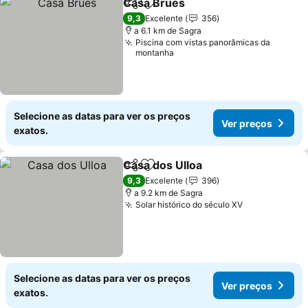
Casa Brues
Partilhar
Adicionar aos favoritos
9,3
Excelente
356
a 6.1 km de Sagra
Piscina com vistas panorâmicas da
montanha
Selecione as datas para ver os preços
Ver preços
exatos.
Casa dos Ulloa
Partilhar
Adicionar aos favoritos
9,3
Excelente
396
a 9.2 km de Sagra
Solar histórico do século XV
Selecione as datas para ver os preços
Ver preços
exatos.