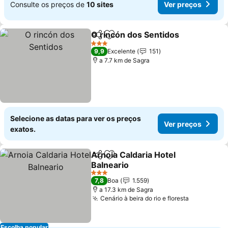
Consulte os preços de
10 sites
Ver preços
O rincón dos Sentidos
Partilhar
Adicionar aos favoritos
3 Estrelas
9,9
Excelente
151
a 7.7 km de Sagra
Selecione as datas para ver os preços
Ver preços
exatos.
Arnoia Caldaria Hotel
Partilhar
Adicionar aos favoritos
Balneario
3 Estrelas
7,8
Boa
1.559
a 17.3 km de Sagra
Cenário à beira do rio e floresta
Escolha popular