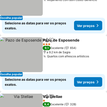
Escolha popular
Selecione as datas para ver os preços
Ver preços
exatos.
Pazo de Esposende
Partilhar
Adicionar aos favoritos
3 Estrelas
9,1
Excelente
654
a 9.2 km de Sagra
Quartos com afrescos artísticos
Escolha popular
Selecione as datas para ver os preços
Ver preços
exatos.
Via Stellae
Partilhar
Adicionar aos favoritos
1 Estrelas
9,4
Excelente
328