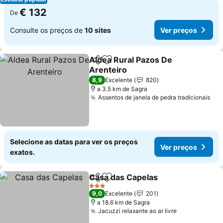
€ 132
De
Consulte os preços de
10 sites
Ver preços
Aldea Rural Pazos De
Partilhar
Adicionar aos favoritos
Arenteiro
8,9
Excelente
820
a 3.5 km de Sagra
Assentos de janela de pedra tradicionais
Selecione as datas para ver os preços
Ver preços
exatos.
Casa das Capelas
Partilhar
Adicionar aos favoritos
3 Estrelas
9,0
Excelente
201
a 18.6 km de Sagra
Jacuzzi relaxante ao ar livre