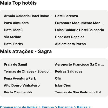
Mais Top hotéis
Arnoia Caldaria Hotel Balneario
Hotel Lorenzo
Pazo Almuzara
Eurostars Monumento Monasterio de San Clodio Hotel
Hotel Mabú
Laias Caldaria Hotel Balneario
Via Stellae
Casa das Capelas
Hotel Derby
Alojamiento Pazos
Mais atrações - Sagra
ABADIA CALDARIA
Pazo de Esposende
Hotel Recanto do Avia
O rincón dos Sentidos
Praia de Samil
Aeroporto Francisco Sá Carneiro
Granxa D Outeiro
Abadía Caldaria
Termas de Chaves - Spa do Imperador
Pedras Salgadas
Hotel O´xardin
Pazo Carballo Hotel
Pena Aventura Park
Ofir
Baccus
O Caravel
Alto Douro Vinhateiro
Islas Cíes
Hotel Pazo Carballo
Hotel As Termas
Porto Campanhã
Termas de São Pedro do Sul
Ruta Das Termas
Estádio do Dragão
Praia da Torreira
Boavista
Areacova
Comparador de Hotéis
Europa
Espanha
Galiza