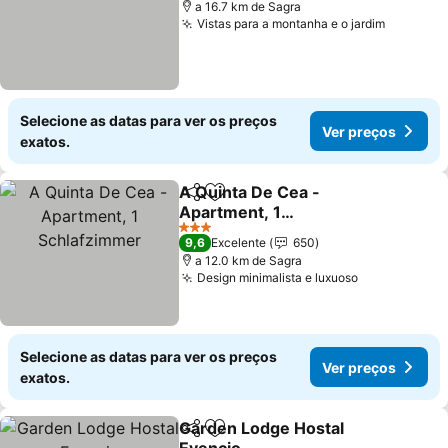
a 16.7 km de Sagra
Vistas para a montanha e o jardim
Selecione as datas para ver os preços
Ver preços
exatos.
A Quinta De Cea -
Partilhar
Adicionar aos favoritos
Apartment, 1
Schlafzimmer
3 Estrelas
9,6
Excelente
650
a 12.0 km de Sagra
Design minimalista e luxuoso
Selecione as datas para ver os preços
Ver preços
exatos.
Garden Lodge Hostal
Partilhar
Adicionar aos favoritos