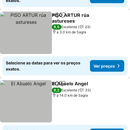
exatos.
PISO ARTUR rúa
Partilhar
Adicionar aos favoritos
astureses
9,5
Excelente
23
a 3.0 km de Sagra
Selecione as datas para ver os preços
Ver preços
exatos.
El Abuelo Angel
Partilhar
Adicionar aos favoritos
9,2
Excelente
33
a 14.0 km de Sagra