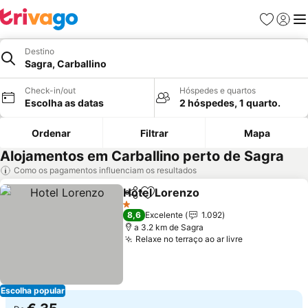
Favoritos
Iniciar
Me
Destino
Sagra, Carballino
Check-in/out
Hóspedes e quartos
Escolha as datas
2 hóspedes, 1 quarto.
Ordenar
Filtrar
Mapa
Alojamentos em Carballino perto de Sagra
Como os pagamentos influenciam os resultados
Hotel Lorenzo
Partilhar
Adicionar aos favoritos
1 Estrelas
8,6
Excelente
1.092
a 3.2 km de Sagra
Relaxe no terraço ao ar livre
Escolha popular