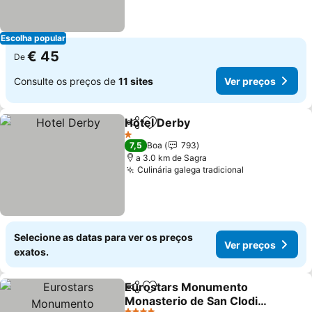
Escolha popular
€ 45
De
Consulte os preços de
11 sites
Ver preços
Hotel Derby
Partilhar
Adicionar aos favoritos
1 Estrelas
7,5
Boa
793
a 3.0 km de Sagra
Culinária galega tradicional
Selecione as datas para ver os preços
Ver preços
exatos.
Eurostars Monumento
Partilhar
Adicionar aos favoritos
Monasterio de San Clodio