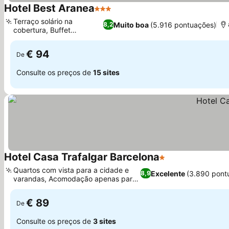
Hotel Best Aranea
3 Estrelas
Terraço solário na
Muito boa
(5.916 pontuações)
8,2
cobertura, Buffet
mediterrâneo
€ 94
De
Consulte os preços de
15 sites
Hotel Casa Trafalgar Barcelona
1 Estrelas
Quartos com vista para a cidade e
Excelente
(3.890 pont
8,9
varandas, Acomodação apenas para
adultos
€ 89
De
Consulte os preços de
3 sites