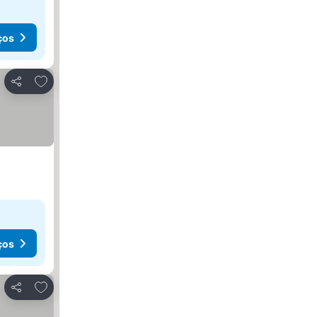
ços
Adicionar aos favoritos
Partilhar
ços
Adicionar aos favoritos
Partilhar