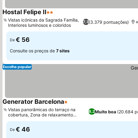
Hostal Felipe II
2 Estrelas
Vistas icónicas da Sagrada Família,
(3.379 pontuações)
7,3
a
Interiores luminosos e coloridos
€ 56
De
Consulte os preços de
7 sites
Escolha popular
Generator Barcelona
1 Estrelas
Vistas panorâmicas do terraço na
Muito boa
(20.684 p
8,2
cobertura, Zona de relaxamento
artística no mezanino
€ 46
De