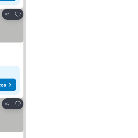
Adicionar aos favoritos
Partilhar
ços
Adicionar aos favoritos
Partilhar