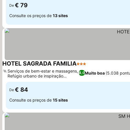
€ 79
De
Consulte os preços de
13 sites
HOTEL SAGRADA FAMILIA
3 Estrelas
Serviços de bem-estar e massagens,
Muito boa
(5.038 pont
8,0
Refúgio urbano de inspiração
modernista
€ 84
De
Consulte os preços de
15 sites