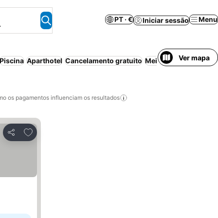
PT · €
Menu
Iniciar sessão
.
Ver mapa
Piscina
Aparthotel
Cancelamento gratuito
Meia-pensão
Casa/ap
o os pagamentos influenciam os resultados
Adicionar aos favoritos
Partilhar