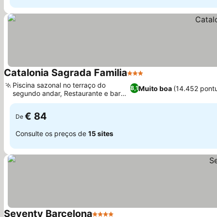
Catalonia Sagrada Familia
3 Estrelas
Piscina sazonal no terraço do
Muito boa
(14.452 pont
8,1
segundo andar, Restaurante e bar
mediterrâneo
€ 84
De
Consulte os preços de
15 sites
Seventy Barcelona