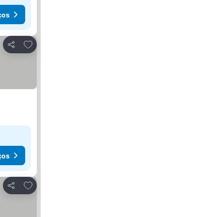
ços
Adicionar aos favoritos
Partilhar
ços
Adicionar aos favoritos
Partilhar