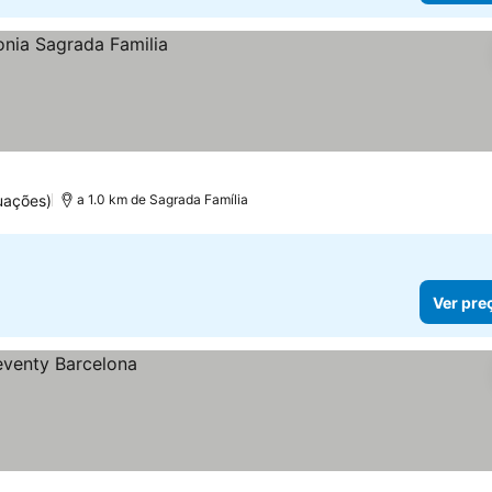
uações)
a 1.0 km de Sagrada Família
Ver pre