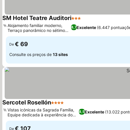
SM Hotel Teatre Auditori
3 Estrelas
Alojamento familiar moderno,
Excelente
(6.447 pontuaçõ
8,7
Terraço panorâmico no sétimo
andar
€ 69
De
Consulte os preços de
13 sites
Sercotel Rosellón
4 Estrelas
Vistas icónicas da Sagrada Família,
Excelente
(13.022 pont
8,5
Equipe dedicada à experiência do
hóspede
€ 107
De