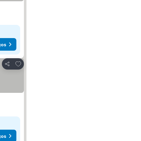
ços
Adicionar aos favoritos
Partilhar
ços