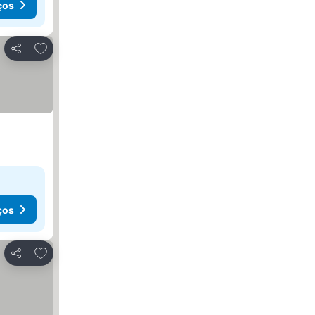
ços
Adicionar aos favoritos
Partilhar
ços
Adicionar aos favoritos
Partilhar