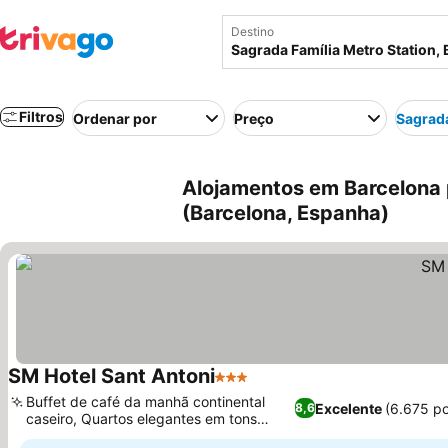
Destino
Filtros
Ordenar por
Preço
Sagrada
Alojamentos em Barcelona 
(Barcelona, Espanha)
SM Hotel Sant Antoni
3 Estrelas
Buffet de café da manhã continental
Excelente
(6.675 p
8,6
caseiro, Quartos elegantes em tons
monocromáticos