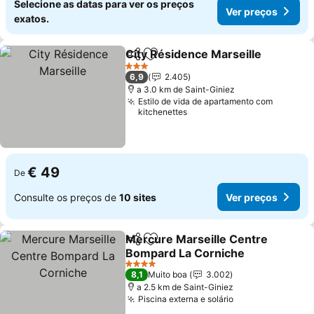
Selecione as datas para ver os preços
Ver preços
exatos.
City Résidence Marseille
Partilhar
Adicionar aos favoritos
3 Estrelas
6,9
2.405
a 3.0 km de Saint-Giniez
Estilo de vida de apartamento com
kitchenettes
€ 49
De
Consulte os preços de
10 sites
Ver preços
Mercure Marseille Centre
Partilhar
Adicionar aos favoritos
Bompard La Corniche
4 Estrelas
8,1
Muito boa
3.002
a 2.5 km de Saint-Giniez
Piscina externa e solário