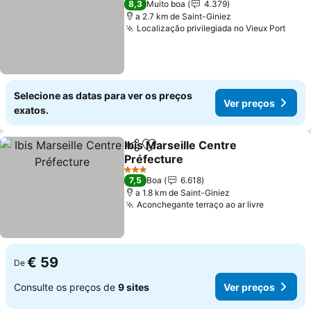
8,3
Muito boa
4.379
a 2.7 km de Saint-Giniez
Localização privilegiada no Vieux Port
Selecione as datas para ver os preços
Ver preços
exatos.
Ibis Marseille Centre
Partilhar
Adicionar aos favoritos
Préfecture
3 Estrelas
7,5
Boa
6.618
a 1.8 km de Saint-Giniez
Aconchegante terraço ao ar livre
€ 59
De
Consulte os preços de
9 sites
Ver preços