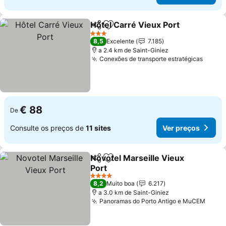
Hôtel Carré Vieux Port
Partilhar
Adicionar aos favoritos
3 Estrelas
8,5
Excelente
7.185
a 2.4 km de Saint-Giniez
Conexões de transporte estratégicas
€ 88
De
Consulte os preços de
11 sites
Ver preços
Novotel Marseille Vieux
Partilhar
Adicionar aos favoritos
Port
4 Estrelas
8,2
Muito boa
6.217
a 3.0 km de Saint-Giniez
Panoramas do Porto Antigo e MuCEM