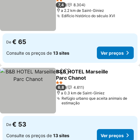
2 Estrelas
7,4
8.304
a 2.2 km de Saint-Giniez
Edifício histórico do século XVI
€ 65
De
Consulte os preços de
13 sites
Ver preços
B&B HOTEL Marseille
Partilhar
Adicionar aos favoritos
Parc Chanot
2 Estrelas
6,8
4.611
a 0.3 km de Saint-Giniez
Refúgio urbano que aceita animais de
estimação
€ 53
De
Consulte os preços de
13 sites
Ver preços