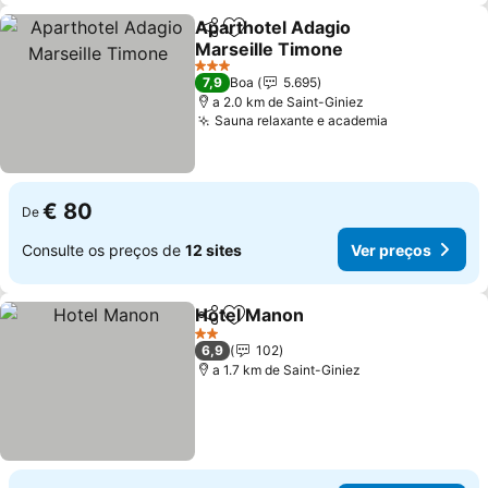
Aparthotel Adagio
Partilhar
Adicionar aos favoritos
Marseille Timone
3 Estrelas
7,9
Boa
5.695
a 2.0 km de Saint-Giniez
Sauna relaxante e academia
€ 80
De
Consulte os preços de
12 sites
Ver preços
Hotel Manon
Partilhar
Adicionar aos favoritos
2 Estrelas
6,9
102
a 1.7 km de Saint-Giniez