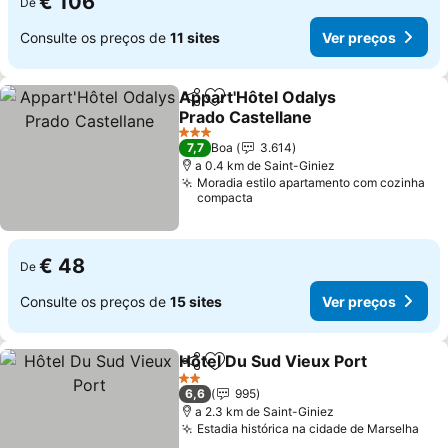
€ 106
De
Consulte os preços de
11 sites
Ver preços
Appart'Hôtel Odalys
Partilhar
Adicionar aos favoritos
Prado Castellane
3 Estrelas
7,7
Boa
3.614
a 0.4 km de Saint-Giniez
Moradia estilo apartamento com cozinha
compacta
€ 48
De
Consulte os preços de
15 sites
Ver preços
Hôtel Du Sud Vieux Port
Partilhar
Adicionar aos favoritos
2 Estrelas
6,6
995
a 2.3 km de Saint-Giniez
Estadia histórica na cidade de Marselha