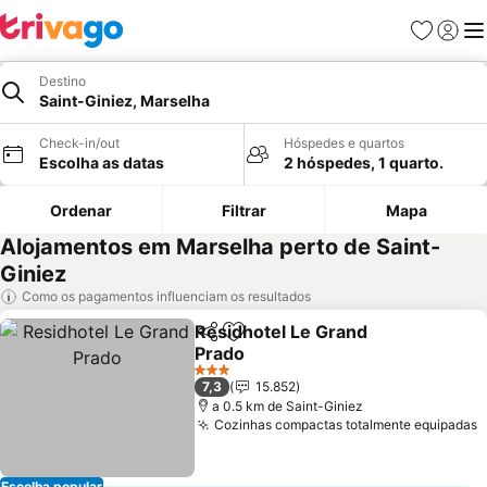
Favoritos
Iniciar
Me
Destino
Saint-Giniez, Marselha
Check-in/out
Hóspedes e quartos
Escolha as datas
2 hóspedes, 1 quarto.
Ordenar
Filtrar
Mapa
Alojamentos em Marselha perto de Saint-
Giniez
Como os pagamentos influenciam os resultados
Residhotel Le Grand
Partilhar
Adicionar aos favoritos
Prado
3 Estrelas
7,3
15.852
a 0.5 km de Saint-Giniez
Cozinhas compactas totalmente equipadas
Escolha popular