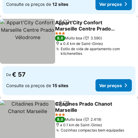
Consulte os preços de
12 sites
Ver preços
Appart'City Confort
Partilhar
Adicionar aos favoritos
Marseille Centre Prado
Vélodrome
3 Estrelas
8,0
Muito boa
3.590
a 0.4 km de Saint-Giniez
Estilo de vida de apartamento com
kitchenettes
€ 57
De
Consulte os preços de
15 sites
Ver preços
Citadines Prado Chanot
Partilhar
Adicionar aos favoritos
Marseille
3 Estrelas
8,0
Muito boa
2.419
a 0.1 km de Saint-Giniez
Cozinhas compactas bem equipadas