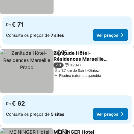
€ 71
De
Consulte os preços de
7 sites
Ver preços
Zenitude Hôtel-
Partilhar
Adicionar aos favoritos
Résidences Marseille
Prado
7,3
1.734
a 1.7 km de Saint-Giniez
Piscina externa aquecida
€ 62
De
Consulte os preços de
5 sites
Ver preços
MEININGER Hotel