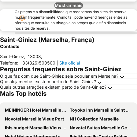
Mostrar mais
Os preços e a disponibilidade que recebemos dos sites de reserva
mudam frequentemente. Como tal, pode haver diferenças entre as
ofertas que consulta no trivago e os preços que estão disponíveis
nos sites de reserva.
Saint-Giniez (Marselha, França)
Contacto
Saint-Giniez
,
13008
,
Telefone
:
+33(826)500500
|
Site oficial
Perguntas frequentes sobre Saint-Giniez
O que faz com que Saint-Giniez seja popular em Marselha?
Que alojamentos existem perto de Saint-Giniez?
Quais outras atrações existem perto de Saint-Giniez?
Mais Top hotéis
MEININGER Hotel Marseille Centre La Joliette
Toyoko Inn Marseille Saint Charles
Novotel Marseille Vieux Port
NH Collection Marseille
ibis budget Marseille Vieux Port
Novotel Suites Marseille Centre Euromed
Hotel Maison Montgrand - Vieux Port
Ibis Marseille Centre Préfecture