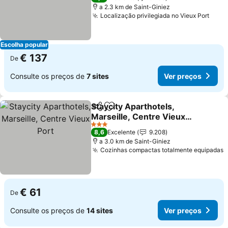
a 2.3 km de Saint-Giniez
Localização privilegiada no Vieux Port
Escolha popular
€ 137
De
Consulte os preços de
7 sites
Ver preços
Staycity Aparthotels,
Partilhar
Adicionar aos favoritos
Marseille, Centre Vieux
Port
3 Estrelas
8,6
Excelente
9.208
a 3.0 km de Saint-Giniez
Cozinhas compactas totalmente equipadas
€ 61
De
Consulte os preços de
14 sites
Ver preços