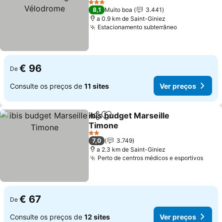
3 Estrelas
8,1
Muito boa
3.441
a 0.9 km de Saint-Giniez
Estacionamento subterrâneo
€ 96
De
Consulte os preços de
11 sites
Ver preços
ibis budget Marseille
Partilhar
Adicionar aos favoritos
Timone
2 Estrelas
7,0
3.749
a 2.3 km de Saint-Giniez
Perto de centros médicos e esportivos
€ 67
De
Consulte os preços de
12 sites
Ver preços