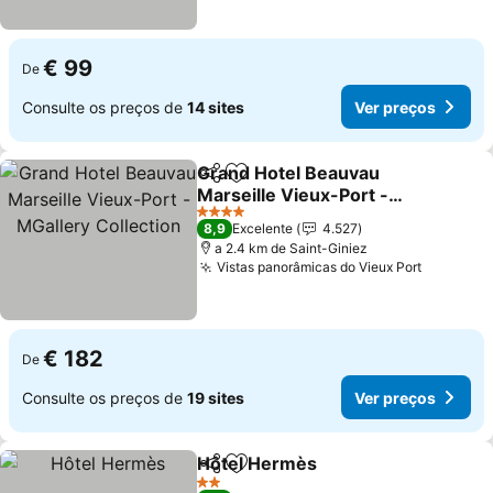
€ 99
De
Consulte os preços de
14 sites
Ver preços
Grand Hotel Beauvau
Partilhar
Adicionar aos favoritos
Marseille Vieux-Port -
MGallery Collection
4 Estrelas
8,9
Excelente
4.527
a 2.4 km de Saint-Giniez
Vistas panorâmicas do Vieux Port
€ 182
De
Consulte os preços de
19 sites
Ver preços
Hôtel Hermès
Partilhar
Adicionar aos favoritos
2 Estrelas