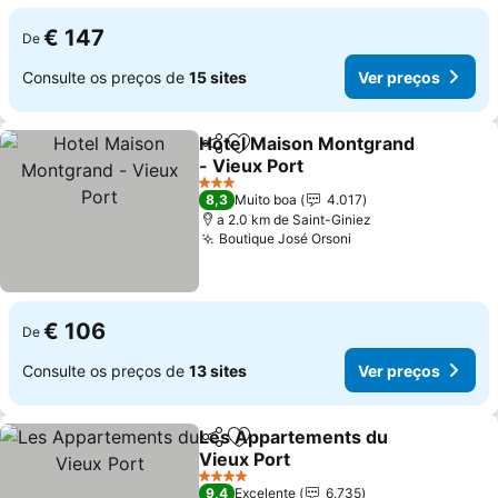
€ 147
De
Consulte os preços de
15 sites
Ver preços
Hotel Maison Montgrand
Partilhar
Adicionar aos favoritos
- Vieux Port
3 Estrelas
8,3
Muito boa
4.017
a 2.0 km de Saint-Giniez
Boutique José Orsoni
€ 106
De
Consulte os preços de
13 sites
Ver preços
Les Appartements du
Partilhar
Adicionar aos favoritos
Vieux Port
4 Estrelas
9,4
Excelente
6.735