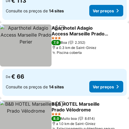
€ 113
De
Consulte os preços de
14 sites
Ver preços
Aparthotel Adagio
Partilhar
Adicionar aos favoritos
Access Marseille Prado
Perier
3 Estrelas
7,9
Boa
2.352
a 0.3 km de Saint-Giniez
Piscina coberta
€ 66
De
Consulte os preços de
14 sites
Ver preços
B&B HOTEL Marseille
Partilhar
Adicionar aos favoritos
Prado Vélodrome
3 Estrelas
8,0
Muito boa
8.614
a 1.0 km de Saint-Giniez
Estacionamento subterrâneo seguro