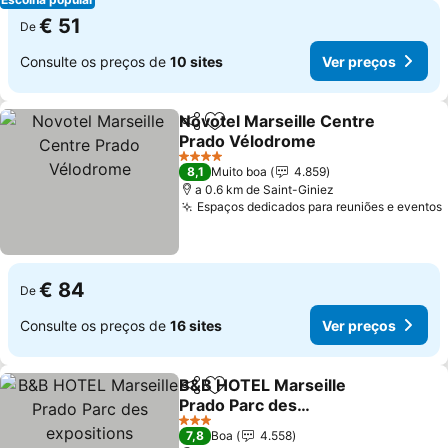
€ 51
De
Consulte os preços de
10 sites
Ver preços
Novotel Marseille Centre
Partilhar
Adicionar aos favoritos
Prado Vélodrome
4 Estrelas
8,1
Muito boa
4.859
a 0.6 km de Saint-Giniez
Espaços dedicados para reuniões e eventos
€ 84
De
Consulte os preços de
16 sites
Ver preços
B&B HOTEL Marseille
Partilhar
Adicionar aos favoritos
Prado Parc des
expositions
3 Estrelas
7,8
Boa
4.558