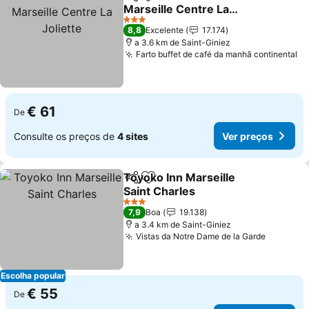
Partilhar
Adicionar aos favoritos
Marseille Centre La
Joliette
3 Estrelas
8,8
Excelente
17.174
a 3.6 km de Saint-Giniez
Farto buffet de café da manhã continental
€ 61
De
Consulte os preços de
4 sites
Ver preços
Toyoko Inn Marseille
Partilhar
Adicionar aos favoritos
Saint Charles
3 Estrelas
7,9
Boa
19.138
a 3.4 km de Saint-Giniez
Vistas da Notre Dame de la Garde
Escolha popular
€ 55
De