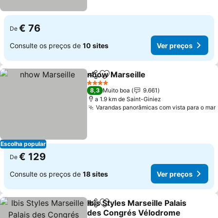
€ 76
De
Consulte os preços de
10 sites
Ver preços
nhow Marseille
Partilhar
Adicionar aos favoritos
4 Estrelas
8,3
Muito boa
9.661
a 1.9 km de Saint-Giniez
Varandas panorâmicas com vista para o mar
Escolha popular
€ 129
De
Consulte os preços de
18 sites
Ver preços
Ibis Styles Marseille Palais
Partilhar
Adicionar aos favoritos
des Congrés Vélodrome