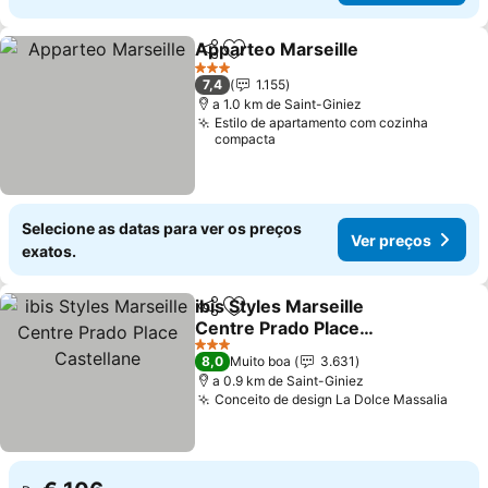
Apparteo Marseille
Partilhar
Adicionar aos favoritos
3 Estrelas
7,4
1.155
a 1.0 km de Saint-Giniez
Estilo de apartamento com cozinha
compacta
Selecione as datas para ver os preços
Ver preços
exatos.
ibis Styles Marseille
Partilhar
Adicionar aos favoritos
Centre Prado Place
Castellane
3 Estrelas
8,0
Muito boa
3.631
a 0.9 km de Saint-Giniez
Conceito de design La Dolce Massalia