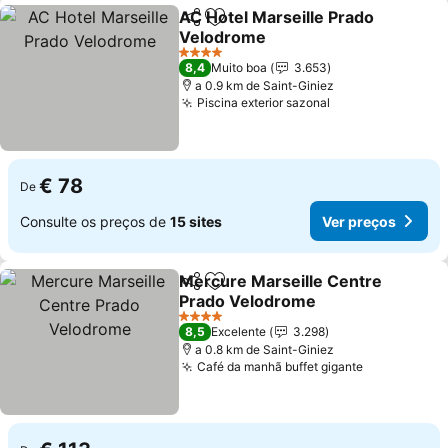
AC Hotel Marseille Prado
Partilhar
Adicionar aos favoritos
Velodrome
4 Estrelas
8,4
Muito boa
3.653
a 0.9 km de Saint-Giniez
Piscina exterior sazonal
€ 78
De
Consulte os preços de
15 sites
Ver preços
Mercure Marseille Centre
Partilhar
Adicionar aos favoritos
Prado Velodrome
4 Estrelas
8,5
Excelente
3.298
a 0.8 km de Saint-Giniez
Café da manhã buffet gigante