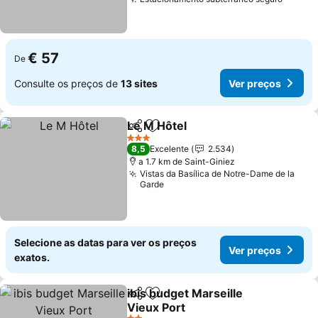
€ 57
De
Consulte os preços de
13 sites
Ver preços
Le M Hôtel
Partilhar
Adicionar aos favoritos
3 Estrelas
8,5
Excelente
2.534
a 1.7 km de Saint-Giniez
Vistas da Basílica de Notre-Dame de la
Garde
Selecione as datas para ver os preços
Ver preços
exatos.
ibis budget Marseille
Partilhar
Adicionar aos favoritos
Vieux Port