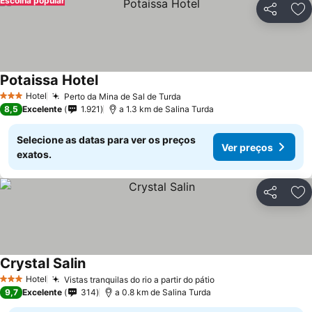
Escolha popular
Partilhar
Ad
Potaissa Hotel
Hotel
Perto da Mina de Sal de Turda
3 Estrelas
8,5
Excelente
1.921
a 1.3 km de Salina Turda
Selecione as datas para ver os preços
Ver preços
exatos.
Partilhar
Ad
Crystal Salin
Hotel
Vistas tranquilas do rio a partir do pátio
3 Estrelas
9,7
Excelente
314
a 0.8 km de Salina Turda