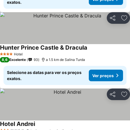
exatos.
Partilhar
Ad
Hunter Prince Castle & Dracula
Hotel
4 Estrelas
8,6
Excelente
93
a 1.5 km de Salina Turda
Selecione as datas para ver os preços
Ver preços
exatos.
Partilhar
Ad
Hotel Andrei