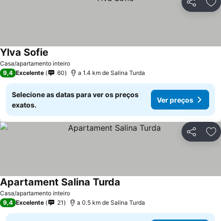
Partilhar
Ad
Ylva Sofie
Casa/apartamento inteiro
9,4
Excelente
60
a 1.4 km de Salina Turda
Selecione as datas para ver os preços
Ver preços
exatos.
Partilhar
Ad
Apartament Salina Turda
Casa/apartamento inteiro
9,4
Excelente
21
a 0.5 km de Salina Turda