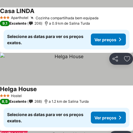
Casa LINDA
Aparthotel
Cozinha compartilhada bem equipada
3 Estrelas
9,1
Excelente
206
a 0.9 km de Salina Turda
Selecione as datas para ver os preços
Ver preços
exatos.
Partilhar
Ad
Helga House
Hostel
3 Estrelas
8,5
Excelente
268
a 1.2 km de Salina Turda
Selecione as datas para ver os preços
Ver preços
exatos.