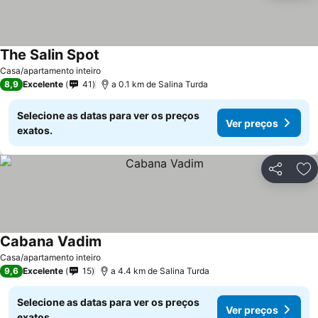
The Salin Spot
Casa/apartamento inteiro
8,9
Excelente
41
a 0.1 km de Salina Turda
Selecione as datas para ver os preços
Ver preços
exatos.
Partilhar
Ad
Cabana Vadim
Casa/apartamento inteiro
9,6
Excelente
15
a 4.4 km de Salina Turda
Selecione as datas para ver os preços
Ver preços
exatos.