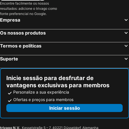
Debrecen International Airport
Cheile Turzii
Encontre facilmente os nossos
resultados: adicione o trivago como
Feleacu Slope
Castrul Roman de la Razboieni - Cetate
fonte preferencial no Google.
Bună Ziua
Someșeni
Empresa
Gara
Gheorgheni
Os nossos produtos
Zorilor sud
Iulius Mall Cluj
Grădina Botanică
Bastionul Croitorilor
Termos e políticas
ExpoTransilvania
International Guitar Festival Transylvania
Suporte
Biserica Piaristilor
Bulevardul Eroilor
Someșeni
Piata Avram Iancu
Astra
Centrul de echitatie Diana
Inicie sessão para desfrutar de
vantagens exclusivas para membros
Gara Păuşa
Casino Club
Personalize a sua experiência
Muzeul Local Certeze
Soarelui
Ofertas e preços para membros
Rezervatia Naturala Dealul de Sare
M1
Iniciar sessão
Rezervatia naturala Tinoavele din Muntii Oas Gutai
Lacul Tivoli
Sugau/ Sugo
Lacul Capra
Tirgu Mures Teatrul National
trivago N.V.
, Kesselstraße 5 – 7, 40221 Düsseldorf, Alemanha