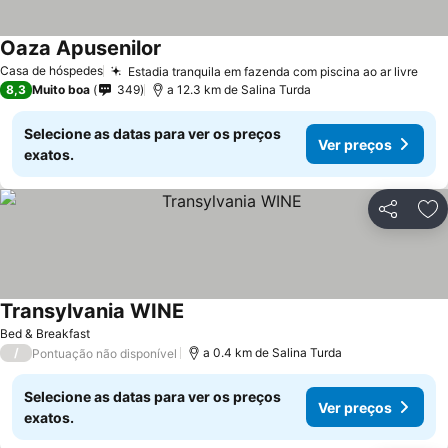
Oaza Apusenilor
Casa de hóspedes
Estadia tranquila em fazenda com piscina ao ar livre
8,3
Muito boa
349
a 12.3 km de Salina Turda
Selecione as datas para ver os preços
Ver preços
exatos.
Partilhar
Ad
Transylvania WINE
Bed & Breakfast
/
a 0.4 km de Salina Turda
Pontuação não disponível
Selecione as datas para ver os preços
Ver preços
exatos.