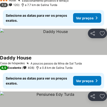
Hotel
Estacionamento privativo e terraço
3 Estrelas
7,3
120
a 7.7 km de Salina Turda
Selecione as datas para ver os preços
Ver preços
exatos.
Partilhar
Ad
Daddy House
Casa de hóspedes
A poucos passos da Mina de Sal Turda
8,5
Excelente
408
a 0.8 km de Salina Turda
Selecione as datas para ver os preços
Ver preços
exatos.
Partilhar
Ad