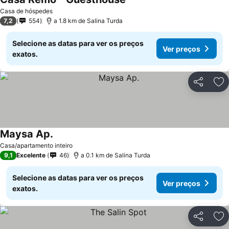
Casa de hóspedes
7,2
554
a 1.8 km de Salina Turda
Selecione as datas para ver os preços
Ver preços
exatos.
Partilhar
Ad
Maysa Ap.
Casa/apartamento inteiro
9,1
Excelente
46
a 0.1 km de Salina Turda
Selecione as datas para ver os preços
Ver preços
exatos.
Partilhar
Ad