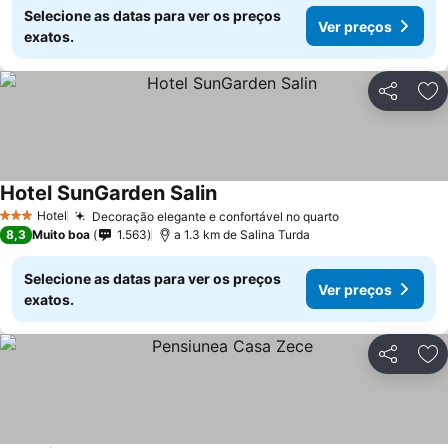
Selecione as datas para ver os preços
Ver preços
exatos.
Partilhar
Ad
Hotel SunGarden Salin
Hotel
Decoração elegante e confortável no quarto
3 Estrelas
8,3
Muito boa
1.563
a 1.3 km de Salina Turda
Selecione as datas para ver os preços
Ver preços
exatos.
Partilhar
Ad