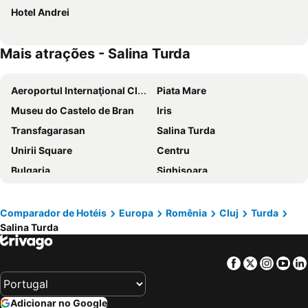
Hotel Andrei
Mais atrações - Salina Turda
Aeroportul Internaţional Cluj-Napoca
Piata Mare
Museu do Castelo de Bran
Iris
Transfagarasan
Salina Turda
Unirii Square
Centru
Bulgaria
Sighişoara
Straja Ski Resort
Cheile Gradistei
Peles
Gara CFR Cluj-Napoca Est
Comparador de Hotéis
Europa
Romênia
Cluj
Turda
Salina Turda
Rohia
Lacul Colibita
Ocna Sugatag
Lacul Rosu
Facebook
Twitter
Insta
Yo
Bartolomeu
Telecabina Tampa
Centro Histórico
Stop Restaurant
Adicionar no Google