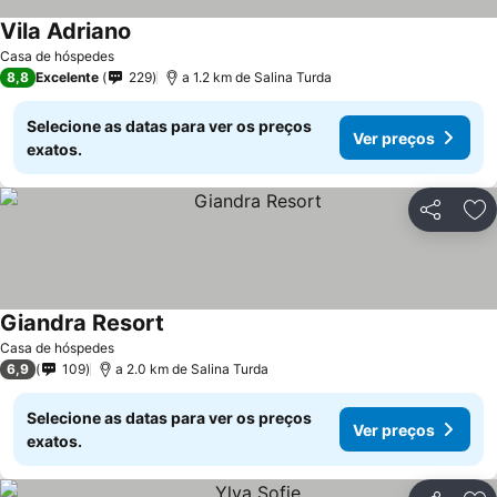
Vila Adriano
Casa de hóspedes
8,8
Excelente
229
a 1.2 km de Salina Turda
Selecione as datas para ver os preços
Ver preços
exatos.
Partilhar
Ad
Giandra Resort
Casa de hóspedes
6,9
109
a 2.0 km de Salina Turda
Selecione as datas para ver os preços
Ver preços
exatos.