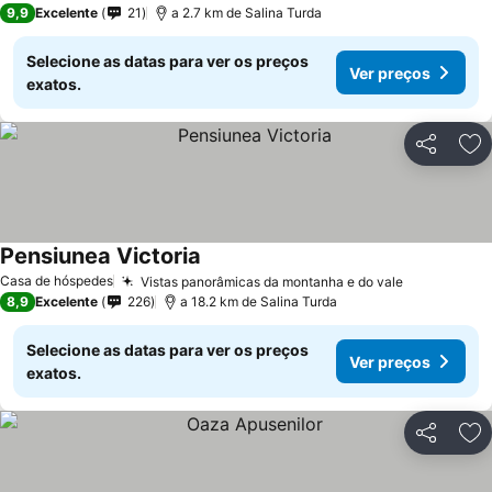
9,9
Excelente
21
a 2.7 km de Salina Turda
Selecione as datas para ver os preços
Ver preços
exatos.
Partilhar
Ad
Pensiunea Victoria
Casa de hóspedes
Vistas panorâmicas da montanha e do vale
8,9
Excelente
226
a 18.2 km de Salina Turda
Selecione as datas para ver os preços
Ver preços
exatos.
Partilhar
Ad