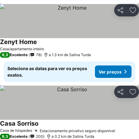
Partilhar
Ad
Zenyt Home
Casa/apartamento inteiro
9,3
Excelente
78
a 1.3 km de Salina Turda
Selecione as datas para ver os preços
Ver preços
exatos.
Partilhar
Ad
Casa Sorriso
Casa de hóspedes
Estacionamento privativo seguro disponível
9,3
Excelente
200
a 0.2 km de Salina Turda