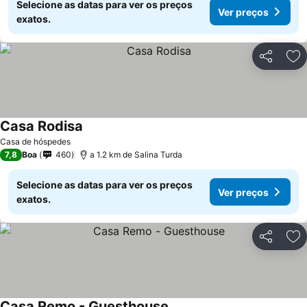
Selecione as datas para ver os preços
Ver preços
exatos.
Partilhar
Ad
Casa Rodisa
Casa de hóspedes
7,8
Boa
460
a 1.2 km de Salina Turda
Selecione as datas para ver os preços
Ver preços
exatos.
Partilhar
Ad
Casa Remo - Guesthouse