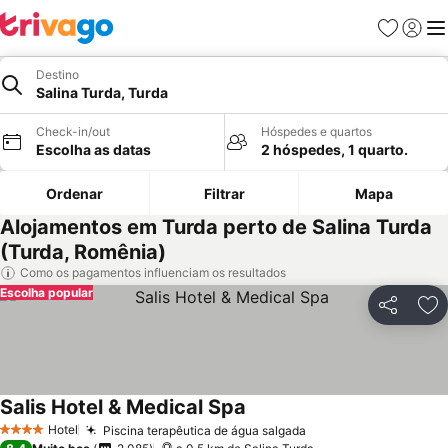
Favoritos
Iniciar
Me
Destino
Salina Turda, Turda
Check-in/out
Hóspedes e quartos
Escolha as datas
2 hóspedes, 1 quarto.
Ordenar
Filtrar
Mapa
Alojamentos em Turda perto de Salina Turda
(Turda, Romênia)
Como os pagamentos influenciam os resultados
Escolha popular
Partilhar
Ad
Salis Hotel & Medical Spa
Hotel
Piscina terapêutica de água salgada
4 Estrelas