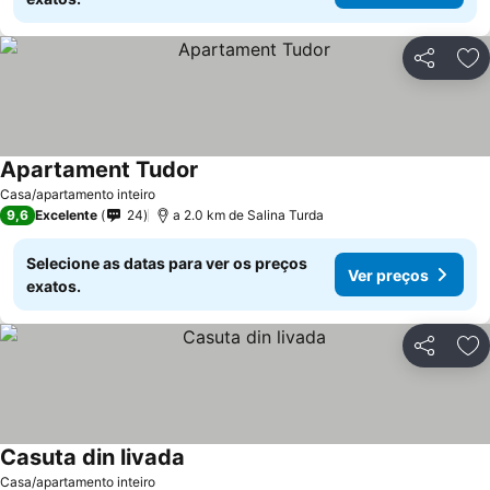
Partilhar
Ad
Apartament Tudor
Casa/apartamento inteiro
9,6
Excelente
24
a 2.0 km de Salina Turda
Selecione as datas para ver os preços
Ver preços
exatos.
Partilhar
Ad
Casuta din livada
Casa/apartamento inteiro