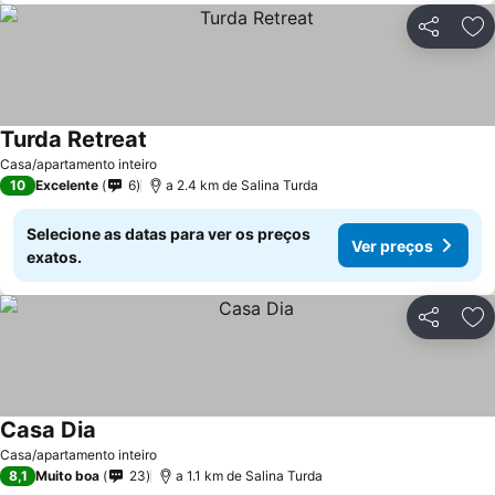
Partilhar
Ad
Turda Retreat
Casa/apartamento inteiro
10
Excelente
6
a 2.4 km de Salina Turda
Selecione as datas para ver os preços
Ver preços
exatos.
Partilhar
Ad
Casa Dia
Casa/apartamento inteiro
8,1
Muito boa
23
a 1.1 km de Salina Turda