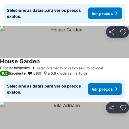
Selecione as datas para ver os preços
Ver preços
exatos.
Partilhar
Ad
House Garden
Casa de hóspedes
Estacionamento privativo seguro no local
9,5
Excelente
393
a 0.8 km de Salina Turda
Selecione as datas para ver os preços
Ver preços
exatos.
Partilhar
Ad