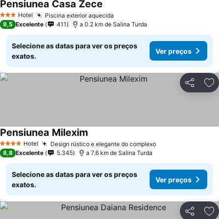
Pensiunea Casa Zece
Hotel
Piscina exterior aquecida
3 Estrelas
9,5
Excelente
411
a 0.2 km de Salina Turda
Selecione as datas para ver os preços
Ver preços
exatos.
Partilhar
Ad
Pensiunea Milexim
Hotel
Design rústico e elegante do complexo
4 Estrelas
8,8
Excelente
5.345
a 7.6 km de Salina Turda
Selecione as datas para ver os preços
Ver preços
exatos.
Partilhar
Ad