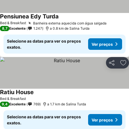
Pensiunea Edy Turda
Bed & Breakfast
Banheira externa aquecida com água salgada
8,7
Excelente
1.247
a 0.8 km de Salina Turda
Selecione as datas para ver os preços
Ver preços
exatos.
Partilhar
Ad
Ratiu House
Bed & Breakfast
9,4
Excelente
769
a 1.7 km de Salina Turda
Selecione as datas para ver os preços
Ver preços
exatos.