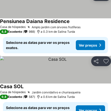
Pensiunea Daiana Residence
Casa de hóspedes
Amplo jardim com árvores frutíferas
8,8
Excelente
988
a 0.3 km de Salina Turda
Selecione as datas para ver os preços
Ver preços
exatos.
Partilhar
Ad
Casa SOL
Casa de hóspedes
Jardim convidativo e churrasqueira
9,8
Excelente
587
a 0.6 km de Salina Turda
Selecione as datas para ver os preços
Ver preços