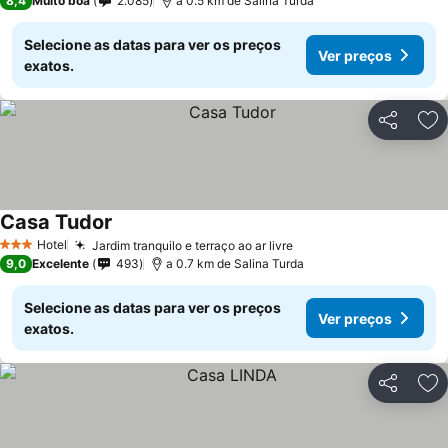
8,4
Muito boa
2.085
a 0.5 km de Salina Turda
Selecione as datas para ver os preços
Ver preços
exatos.
Partilhar
Ad
Casa Tudor
Hotel
Jardim tranquilo e terraço ao ar livre
3 Estrelas
9,0
Excelente
493
a 0.7 km de Salina Turda
Selecione as datas para ver os preços
Ver preços
exatos.
Partilhar
Ad