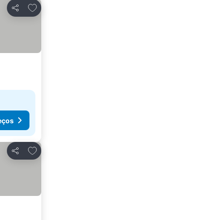
Adicionar aos favoritos
Partilhar
eços
Adicionar aos favoritos
Partilhar