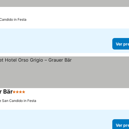
Candido in Festa
Ver pr
r Bär
4 Estrelas
e San Candido in Festa
Ver pr