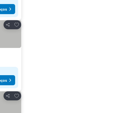
eços
Adicionar aos favoritos
Partilhar
eços
Adicionar aos favoritos
Partilhar