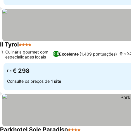
Il Tyrol
4 Estrelas
Culinária gourmet com
Excelente
(1.409 pontuações)
9,5
a 0.
especialidades locais
€ 298
De
Consulte os preços de
1 site
Parkhotel Sole Paradiso