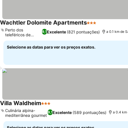
Wachtler Dolomite Apartments
3 Estrelas
Perto dos
Excelente
(821 pontuações)
9,1
a 0.1 km de S
teleféricos de
Harnold
Selecione as datas para ver os preços exatos.
Villa Waldheim
3 Estrelas
Culinária alpina-
Excelente
(589 pontuações)
9,1
a 0.4 km 
mediterrânea gourmet
Selecione as datas para ver os preços exatos.