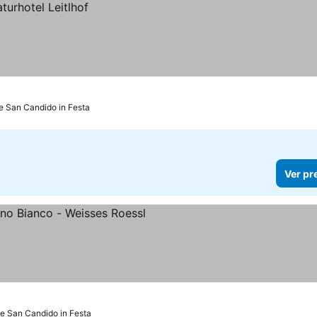
e San Candido in Festa
Ver pr
as
de San Candido in Festa