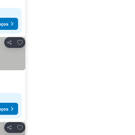
eços
Adicionar aos favoritos
Partilhar
eços
Adicionar aos favoritos
Partilhar