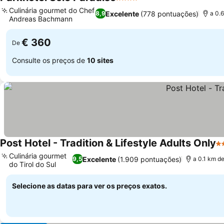
4 Estrelas
Culinária gourmet do Chef
Excelente
(778 pontuações)
8,9
a 0.
Andreas Bachmann
€ 360
De
Consulte os preços de
10 sites
Post Hotel - Tradition & Lifestyle Adults Only
4 
Culinária gourmet
Excelente
(1.909 pontuações)
9,5
a 0.1 km d
do Tirol do Sul
Selecione as datas para ver os preços exatos.