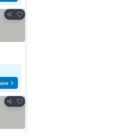
Adicionar aos favoritos
Partilhar
eços
Adicionar aos favoritos
Partilhar