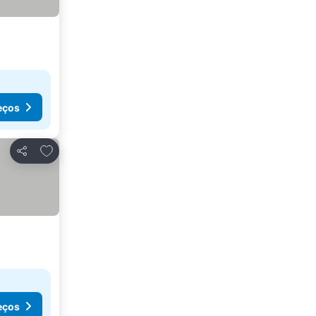
eços
Adicionar aos favoritos
Partilhar
eços