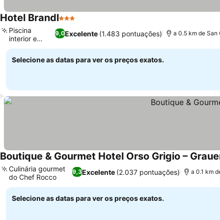
Hotel Brandl
3 Estrelas
Piscina
Excelente
(1.483 pontuações)
9,0
a 0.5 km de San 
interior e
sauna
Selecione as datas para ver os preços exatos.
Boutique & Gourmet Hotel Orso Grigio – Graue
Culinária gourmet
Excelente
(2.037 pontuações)
9,3
a 0.1 km d
do Chef Rocco
Selecione as datas para ver os preços exatos.