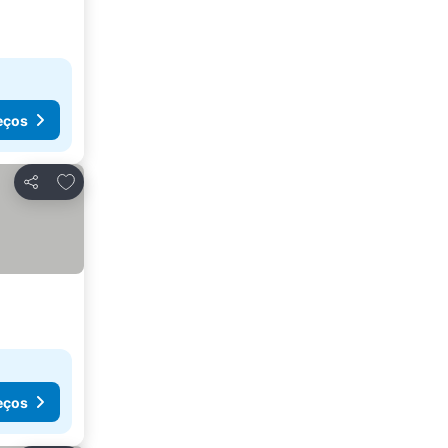
eços
Adicionar aos favoritos
Partilhar
eços