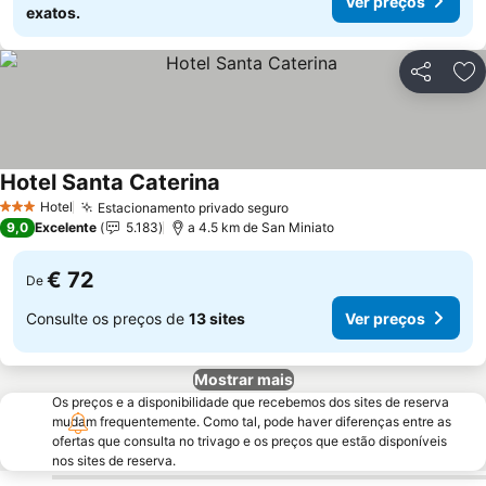
Ver preços
exatos.
Partilhar
Ad
Hotel Santa Caterina
Hotel
Estacionamento privado seguro
3 Estrelas
9,0
Excelente
5.183
a 4.5 km de San Miniato
€ 72
De
Consulte os preços de
13 sites
Ver preços
Mostrar mais
Os preços e a disponibilidade que recebemos dos sites de reserva
mudam frequentemente. Como tal, pode haver diferenças entre as
ofertas que consulta no trivago e os preços que estão disponíveis
nos sites de reserva.