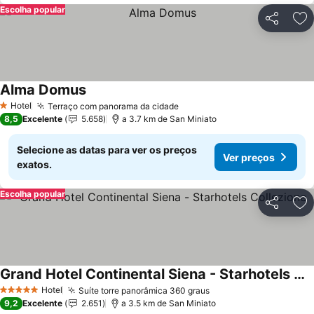
Escolha popular
Partilhar
Ad
Alma Domus
Hotel
Terraço com panorama da cidade
1 Estrelas
8,5
Excelente
5.658
a 3.7 km de San Miniato
Selecione as datas para ver os preços
Ver preços
exatos.
Escolha popular
Partilhar
Ad
Grand Hotel Continental Siena - Starhotels Collezione
Hotel
Suíte torre panorâmica 360 graus
5 Estrelas
9,2
Excelente
2.651
a 3.5 km de San Miniato