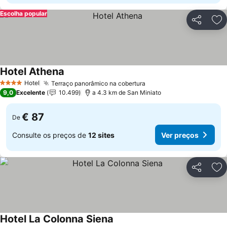
Escolha popular
Partilhar
Ad
Hotel Athena
Hotel
Terraço panorâmico na cobertura
4 Estrelas
9,0
Excelente
10.499
a 4.3 km de San Miniato
€ 87
De
Consulte os preços de
12 sites
Ver preços
Partilhar
Ad
Hotel La Colonna Siena