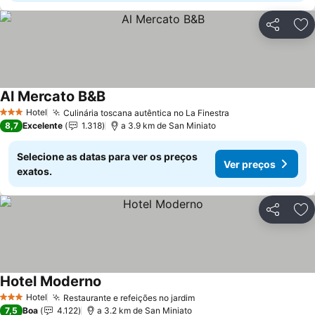
Partilhar
Ad
Al Mercato B&B
Hotel
Culinária toscana autêntica no La Finestra
3 Estrelas
8,7
Excelente
1.318
a 3.9 km de San Miniato
Selecione as datas para ver os preços
Ver preços
exatos.
Partilhar
Ad
Hotel Moderno
Hotel
Restaurante e refeições no jardim
3 Estrelas
7,5
Boa
4.122
a 3.2 km de San Miniato