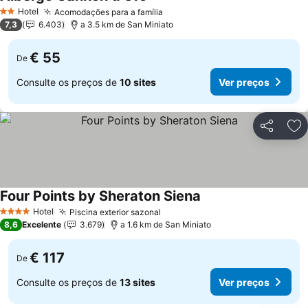
Hotel
Acomodações para a família
2 Estrelas
7,3
6.403
a 3.5 km de San Miniato
€ 55
De
Consulte os preços de
10 sites
Ver preços
Partilhar
Ad
Four Points by Sheraton Siena
Hotel
Piscina exterior sazonal
4 Estrelas
8,6
Excelente
3.679
a 1.6 km de San Miniato
€ 117
De
Consulte os preços de
13 sites
Ver preços