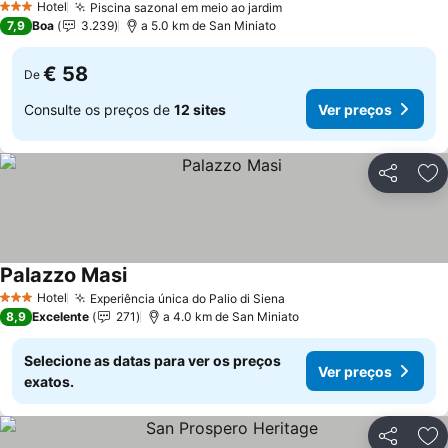
Hotel
Piscina sazonal em meio ao jardim
3 Estrelas
7,9
Boa
3.239
a 5.0 km de San Miniato
€ 58
De
Consulte os preços de
12 sites
Ver preços
Partilhar
Ad
Palazzo Masi
Hotel
Experiência única do Palio di Siena
3 Estrelas
8,9
Excelente
271
a 4.0 km de San Miniato
Selecione as datas para ver os preços
Ver preços
exatos.
Partilhar
Ad