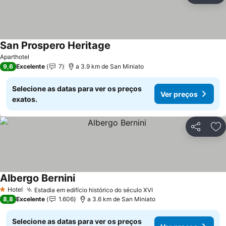
San Prospero Heritage
Aparthotel
9,6
Excelente
7
a 3.9 km de San Miniato
Selecione as datas para ver os preços
Ver preços
exatos.
Partilhar
Ad
Albergo Bernini
Hotel
Estadia em edifício histórico do século XVI
1 Estrelas
8,8
Excelente
1.606
a 3.6 km de San Miniato
Selecione as datas para ver os preços