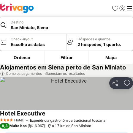
Favoritos
Iniciar
Me
Destino
San Miniato, Siena
Check-in/out
Hóspedes e quartos
Escolha as datas
2 hóspedes, 1 quarto.
Ordenar
Filtrar
Mapa
Alojamentos em Siena perto de San Miniato
Como os pagamentos influenciam os resultados
Partilhar
Ad
Hotel Executive
Hotel
Experiência gastronômica tradicional toscana
4 Estrelas
8,3
Muito boa
6.967
a 1.7 km de San Miniato