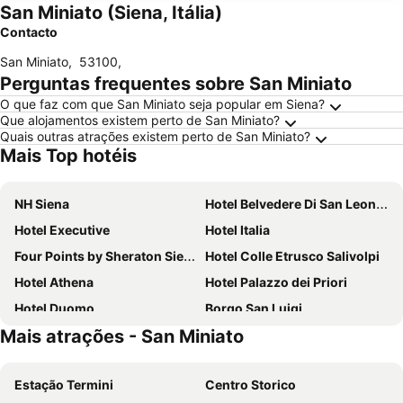
San Miniato (Siena, Itália)
Contacto
San Miniato
,
53100
,
Perguntas frequentes sobre San Miniato
O que faz com que San Miniato seja popular em Siena?
Que alojamentos existem perto de San Miniato?
Quais outras atrações existem perto de San Miniato?
Mais Top hotéis
NH Siena
Hotel Belvedere Di San Leonino
Hotel Executive
Hotel Italia
Four Points by Sheraton Siena
Hotel Colle Etrusco Salivolpi
Hotel Athena
Hotel Palazzo dei Priori
Hotel Duomo
Borgo San Luigi
Mais atrações - San Miniato
La Terrazza Sul Campo Rooming House
Piccolo Hotel Etruria
Hotel Il Giardino
Hotel Minerva
Estação Termini
Centro Storico
Il Chiostro del Carmine
Arcobaleno Boutique Hotel Siena