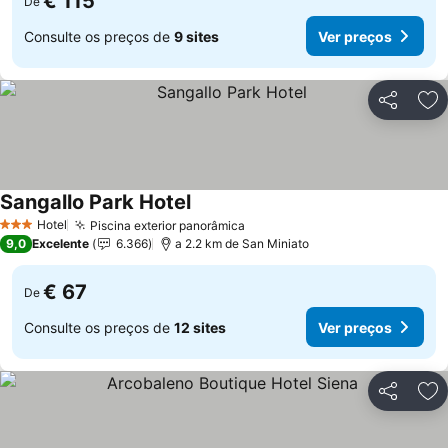
€ 115
De
Consulte os preços de
9 sites
Ver preços
Partilhar
Ad
Sangallo Park Hotel
Hotel
Piscina exterior panorâmica
3 Estrelas
9,0
Excelente
6.366
a 2.2 km de San Miniato
€ 67
De
Consulte os preços de
12 sites
Ver preços
Partilhar
Ad