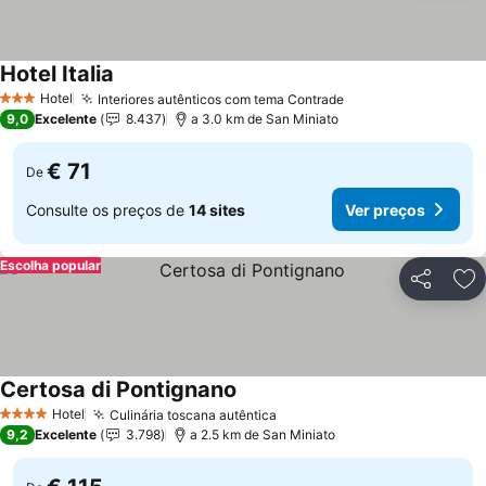
Hotel Italia
Hotel
Interiores autênticos com tema Contrade
3 Estrelas
9,0
Excelente
8.437
a 3.0 km de San Miniato
€ 71
De
Consulte os preços de
14 sites
Ver preços
Escolha popular
Partilhar
Ad
Certosa di Pontignano
Hotel
Culinária toscana autêntica
4 Estrelas
9,2
Excelente
3.798
a 2.5 km de San Miniato