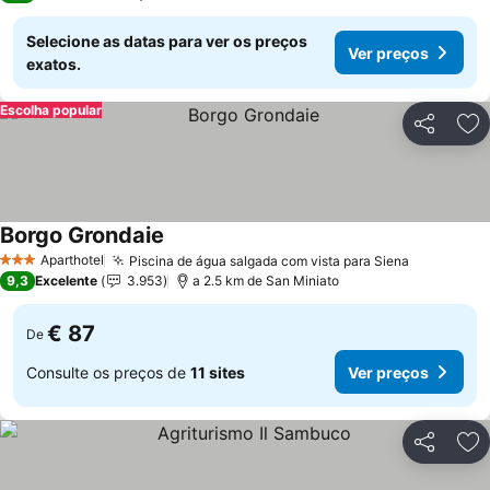
Selecione as datas para ver os preços
Ver preços
exatos.
Escolha popular
Partilhar
Ad
Borgo Grondaie
Aparthotel
Piscina de água salgada com vista para Siena
3 Estrelas
9,3
Excelente
3.953
a 2.5 km de San Miniato
€ 87
De
Consulte os preços de
11 sites
Ver preços
Partilhar
Ad