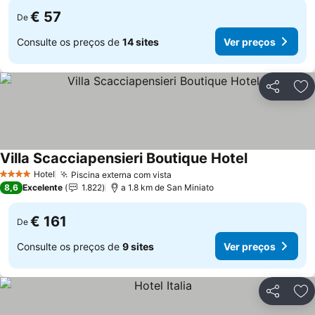
€ 57
De
Consulte os preços de
14 sites
Ver preços
Partilhar
Ad
Villa Scacciapensieri Boutique Hotel
Hotel
Piscina externa com vista
4 Estrelas
8,6
Excelente
1.822
a 1.8 km de San Miniato
€ 161
De
Consulte os preços de
9 sites
Ver preços
Partilhar
Ad