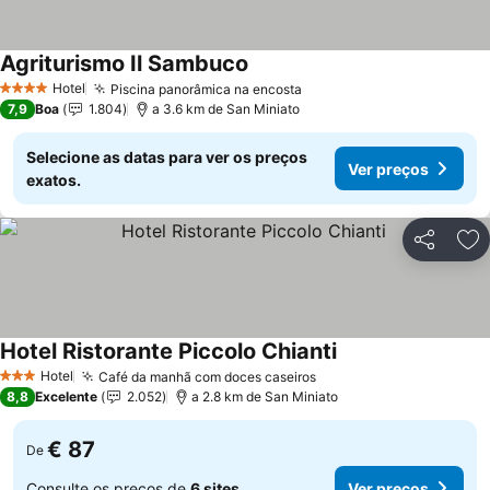
Agriturismo Il Sambuco
Hotel
Piscina panorâmica na encosta
4 Estrelas
7,9
Boa
1.804
a 3.6 km de San Miniato
Selecione as datas para ver os preços
Ver preços
exatos.
Partilhar
Ad
Hotel Ristorante Piccolo Chianti
Hotel
Café da manhã com doces caseiros
3 Estrelas
8,8
Excelente
2.052
a 2.8 km de San Miniato
€ 87
De
Consulte os preços de
6 sites
Ver preços