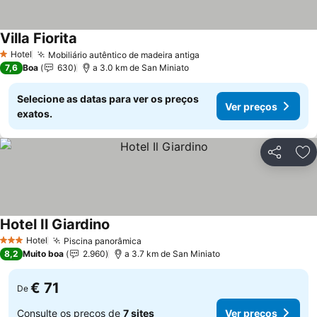
Villa Fiorita
Hotel
Mobiliário autêntico de madeira antiga
1 Estrelas
7,6
Boa
630
a 3.0 km de San Miniato
Selecione as datas para ver os preços
Ver preços
exatos.
Partilhar
Ad
Hotel Il Giardino
Hotel
Piscina panorâmica
3 Estrelas
8,2
Muito boa
2.960
a 3.7 km de San Miniato
€ 71
De
Consulte os preços de
7 sites
Ver preços