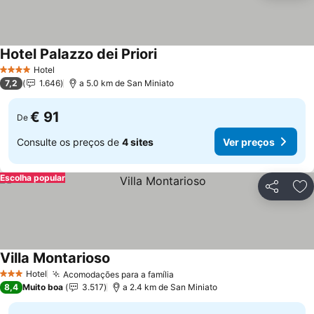
Hotel Palazzo dei Priori
Hotel
4 Estrelas
7,2
1.646
a 5.0 km de San Miniato
€ 91
De
Consulte os preços de
4 sites
Ver preços
Escolha popular
Partilhar
Ad
Villa Montarioso
Hotel
Acomodações para a família
3 Estrelas
8,4
Muito boa
3.517
a 2.4 km de San Miniato