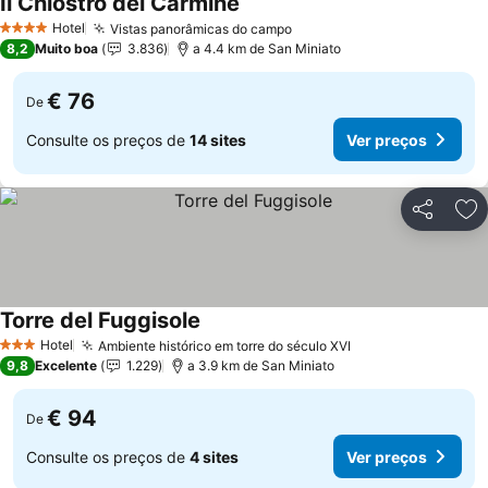
Il Chiostro del Carmine
Hotel
Vistas panorâmicas do campo
4 Estrelas
8,2
Muito boa
3.836
a 4.4 km de San Miniato
€ 76
De
Consulte os preços de
14 sites
Ver preços
Partilhar
Ad
Torre del Fuggisole
Hotel
Ambiente histórico em torre do século XVI
3 Estrelas
9,8
Excelente
1.229
a 3.9 km de San Miniato
€ 94
De
Consulte os preços de
4 sites
Ver preços