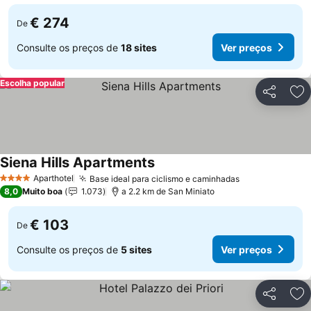
€ 274
De
Consulte os preços de
18 sites
Ver preços
Escolha popular
Partilhar
Ad
Siena Hills Apartments
Aparthotel
Base ideal para ciclismo e caminhadas
4 Estrelas
8,0
Muito boa
1.073
a 2.2 km de San Miniato
€ 103
De
Consulte os preços de
5 sites
Ver preços
Partilhar
Ad