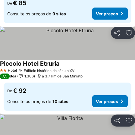
€ 85
De
Consulte os preços de
9 sites
Ver preços
Partilhar
Ad
Piccolo Hotel Etruria
Hotel
Edifício histórico do século XVI
2 Estrelas
7,5
Boa
1.306
a 3.7 km de San Miniato
€ 92
De
Consulte os preços de
10 sites
Ver preços
Partilhar
Ad