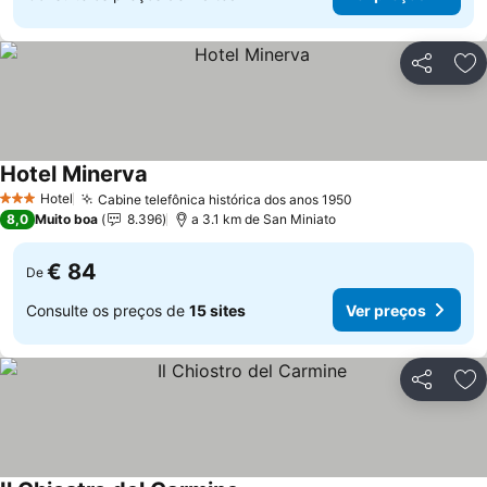
Partilhar
Ad
Hotel Minerva
Hotel
Cabine telefônica histórica dos anos 1950
3 Estrelas
8,0
Muito boa
8.396
a 3.1 km de San Miniato
€ 84
De
Consulte os preços de
15 sites
Ver preços
Partilhar
Ad