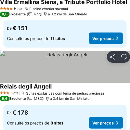
Villa Ermellina Siena, a Tribute Portfolio Hotel
Hotel
Piscina exterior sazonal
4 Estrelas
8,8
Excelente
477
a 3.2 km de San Miniato
€ 151
De
Consulte os preços de
11 sites
Ver preços
Partilhar
Ad
Relais degli Angeli
Hotel
Suítes exclusivas com tema de pedras preciosas
3 Estrelas
9,6
Excelente
1.133
a 3.4 km de San Miniato
€ 178
De
Consulte os preços de
8 sites
Ver preços