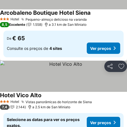
Arcobaleno Boutique Hotel Siena
Hotel
Pequeno-almoço delicioso na varanda
3 Estrelas
8,5
Excelente
1.558
a 3.1 km de San Miniato
€ 65
De
Consulte os preços de
4 sites
Ver preços
Partilhar
Ad
Hotel Vico Alto
Hotel
Vistas panorâmicas do horizonte de Siena
3 Estrelas
7,4
2.144
a 2.5 km de San Miniato
Selecione as datas para ver os preços
Ver preços
exatos.