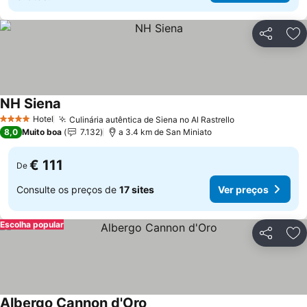
Partilhar
Ad
NH Siena
Hotel
Culinária autêntica de Siena no Al Rastrello
4 Estrelas
8,0
Muito boa
7.132
a 3.4 km de San Miniato
€ 111
De
Consulte os preços de
17 sites
Ver preços
Escolha popular
Partilhar
Ad
Albergo Cannon d'Oro