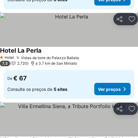
Partilhar
Ad
Hotel La Perla
Hotel
Vistas da torre do Palazzo Ballata
1 Estrelas
7,3
2.720
a 3.7 km de San Miniato
€ 67
De
Consulte os preços de
5 sites
Ver preços
Partilhar
Ad