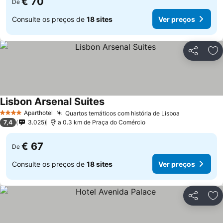
€ 70
De
Consulte os preços de
18 sites
Ver preços
Partilhar
Ad
Lisbon Arsenal Suites
Aparthotel
Quartos temáticos com história de Lisboa
4 Estrelas
7,4
3.025
a 0.3 km de Praça do Comércio
€ 67
De
Consulte os preços de
18 sites
Ver preços
Partilhar
Ad