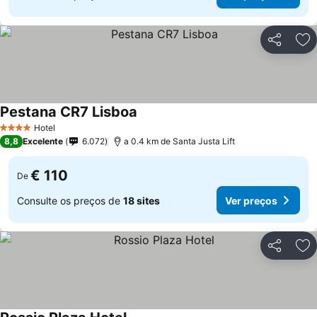
Partilhar
Ad
Pestana CR7 Lisboa
Hotel
4 Estrelas
8,8
Excelente
6.072
a 0.4 km de Santa Justa Lift
€ 110
De
Consulte os preços de
18 sites
Ver preços
Partilhar
Ad