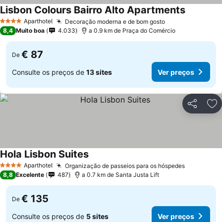
Lisbon Colours Bairro Alto Apartments
Aparthotel
Decoração moderna e de bom gosto
4 Estrelas
8,4
Muito boa
4.033
a 0.9 km de Praça do Comércio
€ 87
De
Consulte os preços de
13 sites
Ver preços
Partilhar
Ad
Hola Lisbon Suites
Aparthotel
Organização de passeios para os hóspedes
4 Estrelas
8,8
Excelente
487
a 0.7 km de Santa Justa Lift
€ 135
De
Consulte os preços de
5 sites
Ver preços