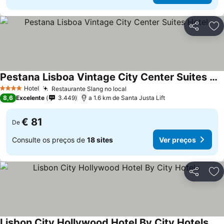
Partilhar
Ad
Pestana Lisboa Vintage City Center Suites Hotel
Hotel
Restaurante Slang no local
4 Estrelas
8,6
Excelente
3.449
a 1.6 km de Santa Justa Lift
€ 81
De
Consulte os preços de
18 sites
Ver preços
Partilhar
Ad
Lisbon City Hollywood Hotel By City Hotels