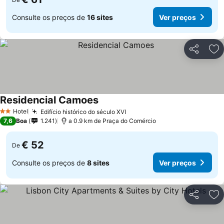
Consulte os preços de
16 sites
Ver preços
Partilhar
Ad
Residencial Camoes
Hotel
Edifício histórico do século XVI
2 Estrelas
7,6
Boa
1.241
a 0.9 km de Praça do Comércio
€ 52
De
Consulte os preços de
8 sites
Ver preços
Partilhar
Ad