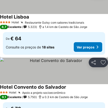
Hotel Lisboa
Hotel
Restaurante Gutsy com sabores tradicionais
4 Estrelas
8,7
Excelente
5.323
a 1.4 km de Castelo de São Jorge
€ 64
De
Consulte os preços de
18 sites
Ver preços
Partilhar
Ad
Hotel Convento do Salvador
Hotel
Apoio a projeto socioeconômico
3 Estrelas
9,1
Excelente
5.750
a 0.3 km de Castelo de São Jorge