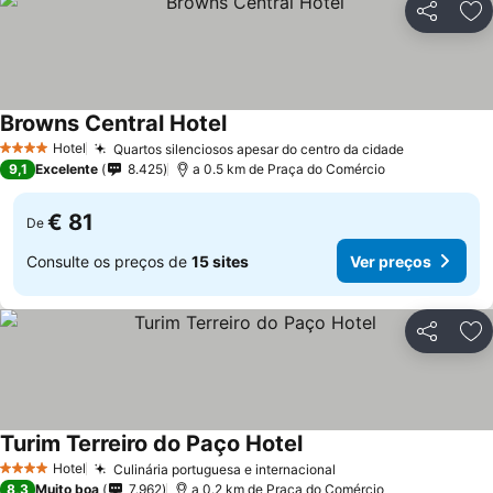
Partilhar
Ad
Browns Central Hotel
Hotel
Quartos silenciosos apesar do centro da cidade
4 Estrelas
9,1
Excelente
8.425
a 0.5 km de Praça do Comércio
€ 81
De
Consulte os preços de
15 sites
Ver preços
Partilhar
Ad
Turim Terreiro do Paço Hotel
Hotel
Culinária portuguesa e internacional
4 Estrelas
8,3
Muito boa
7.962
a 0.2 km de Praça do Comércio