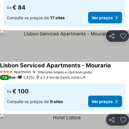
€ 84
De
Consulte os preços de
17 sites
Ver preços
Partilhar
Ad
Lisbon Serviced Apartments - Mouraria
Aparthotel
Interiores limpos e com bom gosto
4 Estrelas
7,8
Boa
2.425
a 0.4 km de Santa Justa Lift
€ 100
De
Consulte os preços de
9 sites
Ver preços
Partilhar
Ad