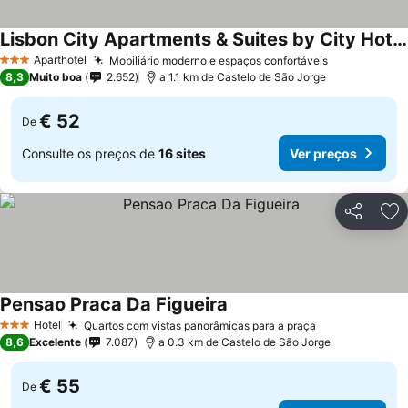
Lisbon City Apartments & Suites by City Hotels
Aparthotel
Mobiliário moderno e espaços confortáveis
3 Estrelas
8,3
Muito boa
2.652
a 1.1 km de Castelo de São Jorge
€ 52
De
Consulte os preços de
16 sites
Ver preços
Partilhar
Ad
Pensao Praca Da Figueira
Hotel
Quartos com vistas panorâmicas para a praça
3 Estrelas
8,6
Excelente
7.087
a 0.3 km de Castelo de São Jorge
€ 55
De