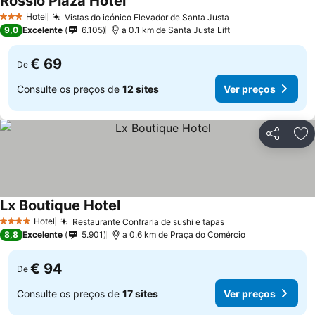
Rossio Plaza Hotel
Hotel
Vistas do icónico Elevador de Santa Justa
3 Estrelas
9,0
Excelente
6.105
a 0.1 km de Santa Justa Lift
€ 69
De
Consulte os preços de
12 sites
Ver preços
Partilhar
Ad
Lx Boutique Hotel
Hotel
Restaurante Confraria de sushi e tapas
4 Estrelas
8,8
Excelente
5.901
a 0.6 km de Praça do Comércio
€ 94
De
Consulte os preços de
17 sites
Ver preços