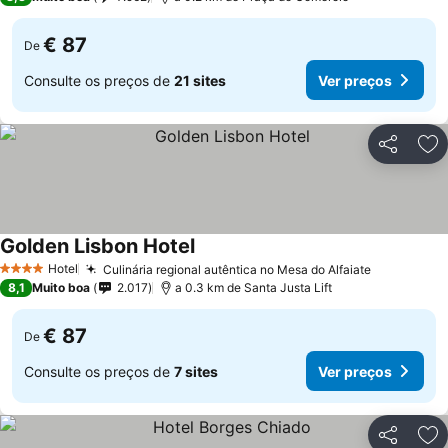
€ 87
De
Consulte os preços de
21 sites
Ver preços
Partilhar
Ad
Golden Lisbon Hotel
Hotel
Culinária regional autêntica no Mesa do Alfaiate
4 Estrelas
8,1
Muito boa
2.017
a 0.3 km de Santa Justa Lift
€ 87
De
Consulte os preços de
7 sites
Ver preços
Partilhar
Ad