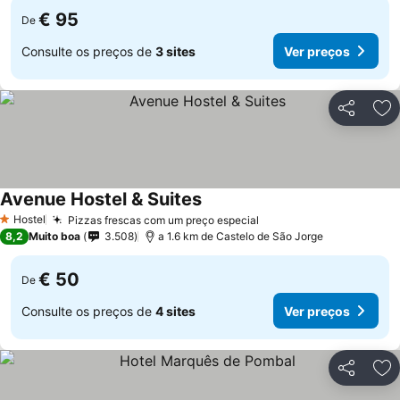
€ 95
De
Consulte os preços de
3 sites
Ver preços
Partilhar
Ad
Avenue Hostel & Suites
Hostel
Pizzas frescas com um preço especial
1 Estrelas
8,2
Muito boa
3.508
a 1.6 km de Castelo de São Jorge
€ 50
De
Consulte os preços de
4 sites
Ver preços
Partilhar
Ad