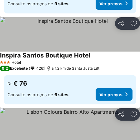
Consulte os preços de
9 sites
Ver preços
Partilhar
Ad
Inspira Santos Boutique Hotel
Hotel
3 Estrelas
9,2
Excelente
426
a 1.2 km de Santa Justa Lift
€ 76
De
Consulte os preços de
6 sites
Ver preços
Partilhar
Ad