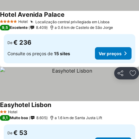
Hotel Avenida Palace
Hotel
Localização central privilegiada em Lisboa
5 Estrelas
9,5
Excelente
8.409
a 0.6 km de Castelo de São Jorge
€ 236
De
Consulte os preços de
15 sites
Ver preços
Partilhar
Ad
Easyhotel Lisbon
Hotel
2 Estrelas
8,1
Muito boa
8.605
a 1.6 km de Santa Justa Lift
€ 53
De