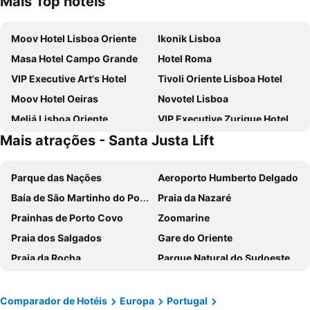
Mais Top hotéis
Moov Hotel Lisboa Oriente
Ikonik Lisboa
Masa Hotel Campo Grande
Hotel Roma
VIP Executive Art's Hotel
Tivoli Oriente Lisboa Hotel
Moov Hotel Oeiras
Novotel Lisboa
Meliá Lisboa Oriente
VIP Executive Zurique Hotel
Mais atrações - Santa Justa Lift
TRYP by Wyndham Lisboa Caparica Mar
Holiday Inn Express Lisbon - Alfragide by IHG
Turim Ibéria Hotel
VIP Executive Entrecampos Hotel
Parque das Nações
Aeroporto Humberto Delgado
Selina Secret Garden Lisbon
Residencial Jardim Da Amadora
Baía de São Martinho do Porto
Praia da Nazaré
Evidencia Belverde Atitude Hotel
Holiday Inn Express Lisbon - Oeiras By Ihg
Prainhas de Porto Covo
Zoomarine
ibis Lisboa Parque das Naçoes
ibis Lisboa Jose Malhoa
Praia dos Salgados
Gare do Oriente
Eurostars Universal Lisboa
Stay Hotel Lisboa Aeroporto
Praia da Rocha
Parque Natural do Sudoeste Alentejano e Costa Vicentina
MS Aparthotel
Universo Romantico
Praia das Rocas
Estádio da Luz
Avenida Park
INATEL Oeiras
Melides
Baleal
ibis Lisboa Alfragide
VIP Grand Lisboa Hotel & SPA
Comparador de Hotéis
Europa
Portugal