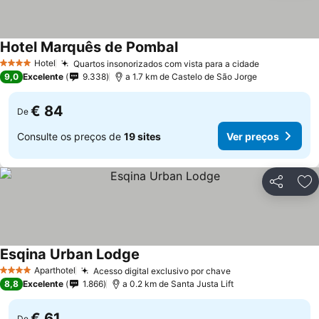
Hotel Marquês de Pombal
Hotel
Quartos insonorizados com vista para a cidade
4 Estrelas
9,0
Excelente
9.338
a 1.7 km de Castelo de São Jorge
€ 84
De
Consulte os preços de
19 sites
Ver preços
Partilhar
Ad
Esqina Urban Lodge
Aparthotel
Acesso digital exclusivo por chave
4 Estrelas
8,8
Excelente
1.866
a 0.2 km de Santa Justa Lift
€ 61
De