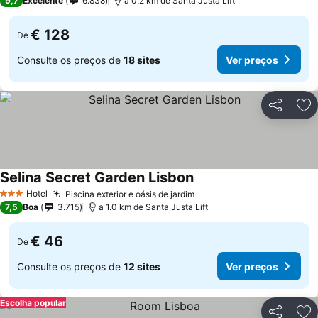
9,7
Excelente
6.838
a 0.2 km de Santa Justa Lift
€ 128
De
Consulte os preços de
18 sites
Ver preços
Partilhar
Ad
Selina Secret Garden Lisbon
Hotel
Piscina exterior e oásis de jardim
3 Estrelas
7,5
Boa
3.715
a 1.0 km de Santa Justa Lift
€ 46
De
Consulte os preços de
12 sites
Ver preços
Escolha popular