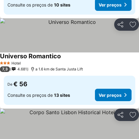
Consulte os preços de
10 sites
Ver preços
Partilhar
Ad
Universo Romantico
Hotel
3 Estrelas
7,3
4.681
a 1.6 km de Santa Justa Lift
€ 56
De
Consulte os preços de
13 sites
Ver preços
Partilhar
Ad