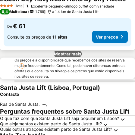
Hotel
Excelente pequeno-almoço buffet com variedade
4 Estrelas
8,4
Muito boa
1.769
a 1.4 km de Santa Justa Lift
€ 61
De
Consulte os preços de
11 sites
Ver preços
Mostrar mais
Os preços e a disponibilidade que recebemos dos sites de reserva
mudam frequentemente. Como tal, pode haver diferenças entre as
ofertas que consulta no trivago e os preços que estão disponíveis
nos sites de reserva.
Santa Justa Lift (Lisboa, Portugal)
Contacto
Rua de Santa Justa
,
--
,
Perguntas frequentes sobre Santa Justa Lift
O que faz com que Santa Justa Lift seja popular em Lisboa?
Que alojamentos existem perto de Santa Justa Lift?
Quais outras atrações existem perto de Santa Justa Lift?