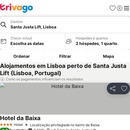
Favoritos
Iniciar
Me
Destino
Santa Justa Lift, Lisboa
Check-in/out
Hóspedes e quartos
Escolha as datas
2 hóspedes, 1 quarto.
Ordenar
Filtrar
Mapa
Alojamentos em Lisboa perto de Santa Justa
Lift (Lisboa, Portugal)
Como os pagamentos influenciam os resultados
Partilhar
Ad
Hotel da Baixa
Hotel
Localização privilegiada no bairro da Baixa
4 Estrelas