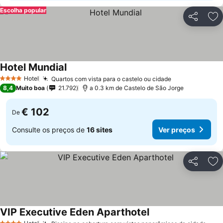
Escolha popular
Partilhar
Ad
Hotel Mundial
Hotel
Quartos com vista para o castelo ou cidade
4 Estrelas
8,4
Muito boa
21.792
a 0.3 km de Castelo de São Jorge
€ 102
De
Consulte os preços de
16 sites
Ver preços
Partilhar
Ad
VIP Executive Eden Aparthotel