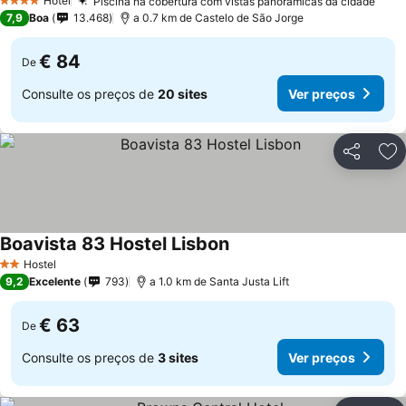
Hotel
Piscina na cobertura com vistas panorâmicas da cidade
4 Estrelas
7,9
Boa
13.468
a 0.7 km de Castelo de São Jorge
€ 84
De
Consulte os preços de
20 sites
Ver preços
Partilhar
Ad
Boavista 83 Hostel Lisbon
Hostel
2 Estrelas
9,2
Excelente
793
a 1.0 km de Santa Justa Lift
€ 63
De
Consulte os preços de
3 sites
Ver preços