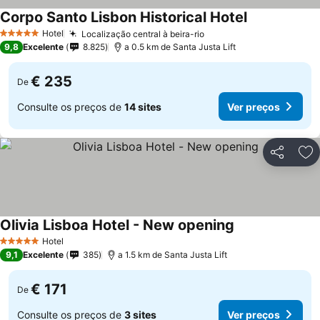
Corpo Santo Lisbon Historical Hotel
Hotel
Localização central à beira-rio
5 Estrelas
9,8
Excelente
8.825
a 0.5 km de Santa Justa Lift
€ 235
De
Consulte os preços de
14 sites
Ver preços
Partilhar
Ad
Olivia Lisboa Hotel - New opening
Hotel
5 Estrelas
9,1
Excelente
385
a 1.5 km de Santa Justa Lift
€ 171
De
Consulte os preços de
3 sites
Ver preços