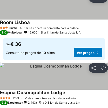
Partilhar
Ad
Room Lisboa
Hostel
Bar na cobertura com vista para a cidade
3 Estrelas
8,0
Muito boa
16.600
a 1.1 km de Santa Justa Lift
€ 36
De
Consulte os preços de
10 sites
Ver preços
Partilhar
Ad
Esqina Cosmopolitan Lodge
Hotel
Vistas panorâmicas da cidade e do rio
4 Estrelas
9,2
Excelente
2.493
a 0.3 km de Santa Justa Lift