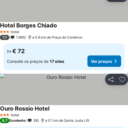
Hotel Borges Chiado
Hotel
3 Estrelas
7,1
7.965
a 0.6 km de Praça do Comércio
€ 72
De
Consulte os preços de
17 sites
Ver preços
Partilhar
Ad
Ouro Rossio Hotel
Hotel
3 Estrelas
9,7
Excelente
38
a 0.1 km de Santa Justa Lift