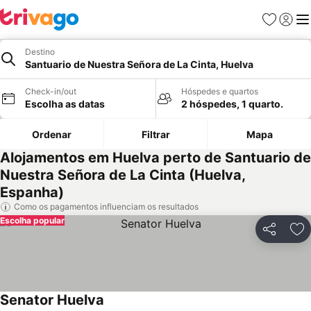
Favoritos
Iniciar
Me
Destino
Santuario de Nuestra Señora de La Cinta, Huelva
Check-in/out
Hóspedes e quartos
Escolha as datas
2 hóspedes, 1 quarto.
Ordenar
Filtrar
Mapa
Alojamentos em Huelva perto de Santuario de
Nuestra Señora de La Cinta (Huelva,
Espanha)
Como os pagamentos influenciam os resultados
Escolha popular
Partilhar
Ad
Senator Huelva
Ver preços