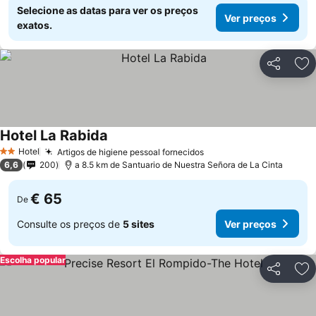
Selecione as datas para ver os preços
Ver preços
exatos.
Partilhar
Ad
Hotel La Rabida
Ver preços
Hotel
Artigos de higiene pessoal fornecidos
Ver preços
2 Estrelas
6,6
200
a 8.5 km de Santuario de Nuestra Señora de La Cinta
€ 65
De
Consulte os preços de
5 sites
Ver preços
Escolha popular
Partilhar
Ad