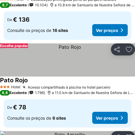
Ver pre
4 Estrelas
8,7
Excelente
10.104
a 10.8 km de Santuario de Nuestra Señora de L
€ 136
De
Consulte os preços de
16 sites
Ver preços
Escolha popular
Partilhar
Ad
Pato Rojo
Ver preços
Hotel
Acesso compartilhado à piscina no hotel parceiro
Ver preços
3 Estrelas
8,8
Excelente
1.796
a 11.0 km de Santuario de Nuestra Señora de La 
€ 78
De
Consulte os preços de
6 sites
Ver preços