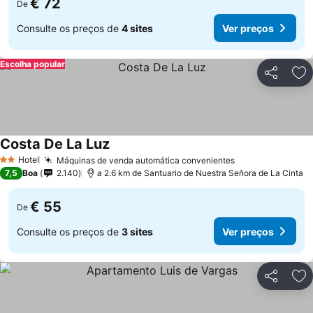
€ 72
De
Consulte os preços de
4 sites
Ver preços
Escolha popular
Partilhar
Ad
Costa De La Luz
Ver preços
Hotel
Máquinas de venda automática convenientes
Ver preços
2 Estrelas
7,5
Boa
2.140
a 2.6 km de Santuario de Nuestra Señora de La Cinta
€ 55
De
Consulte os preços de
3 sites
Ver preços
Partilhar
Ad