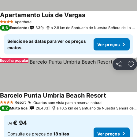
Apartamento Luis de Vargas
Ver preços
Aparthotel
4 Estrelas
8,6
Excelente
339
a 2.8 km de Santuario de Nuestra Señora de La Ci
Selecione as datas para ver os preços
Ver preços
exatos.
Escolha popular
Partilhar
Ad
Barcelo Punta Umbria Beach Resort
Ver preços
Resort
Quartos com vista para a reserva natural
Ver preços
4 Estrelas
8,2
Muito boa
26.433
a 10.5 km de Santuario de Nuestra Señora de L
€ 94
De
Consulte os preços de
18 sites
Ver preços