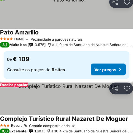
Partilhar
Ad
Pato Amarillo
Ver preços
Hotel
Proximidade a parques naturais
Ver preços
4 Estrelas
8,1
Muito boa
3.575
a 11.0 km de Santuario de Nuestra Señora de La 
€ 109
De
Consulte os preços de
9 sites
Ver preços
Escolha popular
Partilhar
Ad
Complejo Turístico Rural Nazaret De Moguer
Ve
Resort
Cenário campestre andaluz
Ver preços
3 Estrelas
9,0
Excelente
1.607
a 10.4 km de Santuario de Nuestra Señora de La 