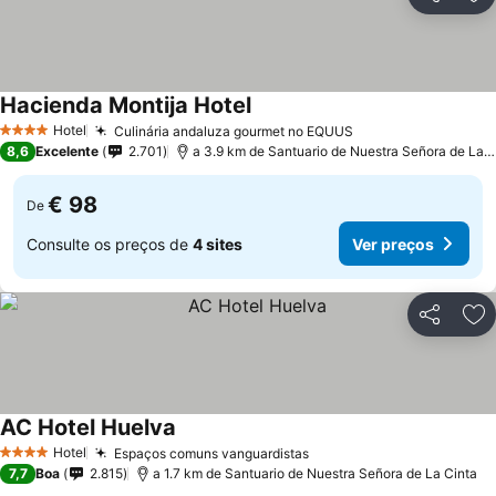
Partilhar
Ad
Hacienda Montija Hotel
Ver preços
Hotel
Culinária andaluza gourmet no EQUUS
Ver preços
4 Estrelas
8,6
Excelente
2.701
a 3.9 km de Santuario de Nuestra Señora de La C
€ 98
De
Consulte os preços de
4 sites
Ver preços
Partilhar
Ad
AC Hotel Huelva
Ver preços
Hotel
Espaços comuns vanguardistas
Ver preços
4 Estrelas
7,7
Boa
2.815
a 1.7 km de Santuario de Nuestra Señora de La Cinta