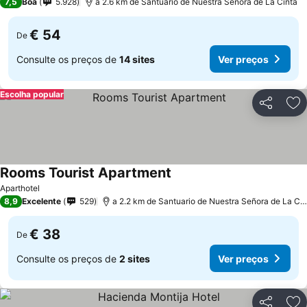
7,5
Boa
5.928
a 2.6 km de Santuario de Nuestra Señora de La Cinta
€ 54
De
Consulte os preços de
14 sites
Ver preços
Escolha popular
Partilhar
Ad
Rooms Tourist Apartment
Ver preços
Aparthotel
8,9
Excelente
529
a 2.2 km de Santuario de Nuestra Señora de La Cin
€ 38
De
Consulte os preços de
2 sites
Ver preços