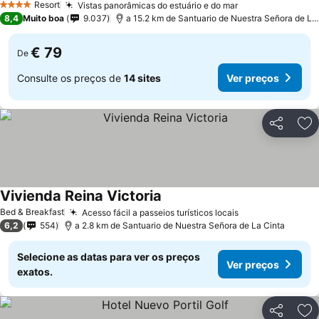
Resort
Vistas panorâmicas do estuário e do mar
Ver preços
4 Estrelas
8,4
Muito boa
9.037
a 15.2 km de Santuario de Nuestra Señora de La
€ 79
De
Consulte os preços de
14 sites
Ver preços
Partilhar
Ad
Vivienda Reina Victoria
Ver preços
Bed & Breakfast
Acesso fácil a passeios turísticos locais
Ver preços
6,2
554
a 2.8 km de Santuario de Nuestra Señora de La Cinta
Selecione as datas para ver os preços
Ver preços
exatos.
Partilhar
Ad