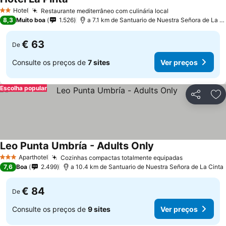
Ver preços
Hotel
Restaurante mediterrâneo com culinária local
Ver preços
2 Estrelas
8,3
Muito boa
1.526
a 7.1 km de Santuario de Nuestra Señora de La Ci
€ 63
De
Consulte os preços de
7 sites
Ver preços
Escolha popular
Partilhar
Ad
Leo Punta Umbría - Adults Only
Ver preços
Aparthotel
Cozinhas compactas totalmente equipadas
Ver preços
3 Estrelas
7,6
Boa
2.499
a 10.4 km de Santuario de Nuestra Señora de La Cinta
€ 84
De
Consulte os preços de
9 sites
Ver preços