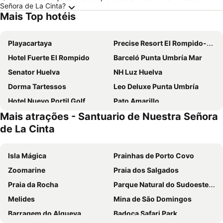
Señora de La Cinta?
Mais Top hotéis
Playacartaya
Precise Resort El Rompido-The Hotel
Hotel Fuerte El Rompido
Barceló Punta Umbría Mar
Senator Huelva
NH Luz Huelva
Dorma Tartessos
Leo Deluxe Punta Umbría
Hotel Nuevo Portil Golf
Pato Amarillo
Mais atrações - Santuario de Nuestra Señora
Martín Alonso Pinzón
Hacienda Montija Hotel
de La Cinta
AC Hotel Huelva
Hotel Familia Conde
Hotel La Rabida
Pato Rojo
Isla Mágica
Prainhas de Porto Covo
Hotel Santa María
Hotel Ayamontino
Zoomarine
Praia dos Salgados
Hotel Carabela Santa Maria
Costa De La Luz
Praia da Rocha
Parque Natural do Sudoeste Alentejano e Costa Vicentina
Hotel Emilio
Leo Enebrales
Melides
Mina de São Domingos
Hotel San Miguel
Hotel Albaida Nature
Barragem do Alqueva
Badoca Safari Park
Hotel Puerto De Palos
Hotel La Pinta