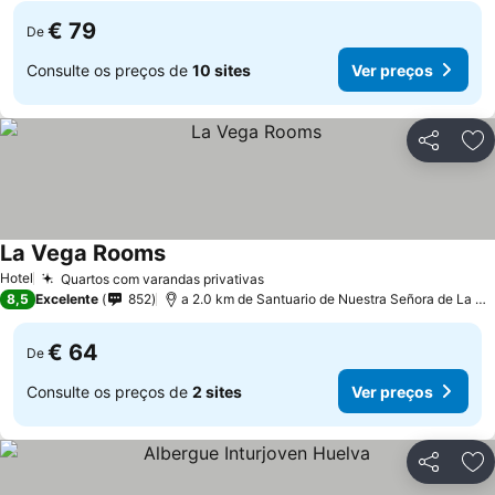
€ 79
De
Consulte os preços de
10 sites
Ver preços
Partilhar
Ad
La Vega Rooms
Ver preços
Hotel
Quartos com varandas privativas
Ver preços
8,5
Excelente
852
a 2.0 km de Santuario de Nuestra Señora de La Ci
€ 64
De
Consulte os preços de
2 sites
Ver preços
Partilhar
Ad