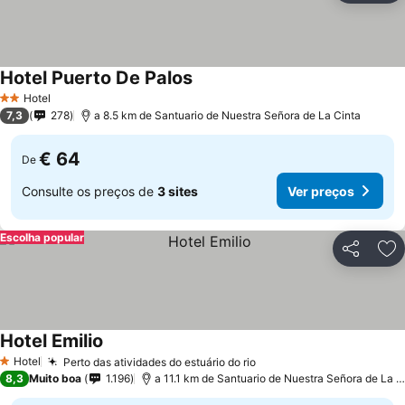
Hotel Puerto De Palos
Ver preços
Hotel
2 Estrelas
7,3
278
a 8.5 km de Santuario de Nuestra Señora de La Cinta
€ 64
De
Consulte os preços de
3 sites
Ver preços
Escolha popular
Partilhar
Ad
Hotel Emilio
Ver preços
Hotel
Perto das atividades do estuário do rio
Ver preços
1 Estrelas
8,3
Muito boa
1.196
a 11.1 km de Santuario de Nuestra Señora de La C