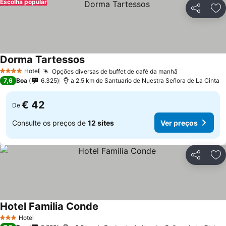
Escolha popular
Partilhar
Ad
Dorma Tartessos
Ver preços
Hotel
Opções diversas de buffet de café da manhã
Ver preços
4 Estrelas
7,6
Boa
6.325
a 2.5 km de Santuario de Nuestra Señora de La Cinta
€ 42
De
Consulte os preços de
12 sites
Ver preços
Partilhar
Ad
Hotel Familia Conde
Ver preços
Hotel
3 Estrelas