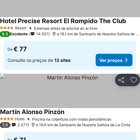
Hotel Precise Resort El Rompido The Club
Ver p
Resort
Extensas áreas de piscina ao ar livre
Ver preços
4 Estrelas
8,5
Excelente
14.507
a 18.1 km de Santuario de Nuestra Señora de La
€ 77
De
Consulte os preços de
12 sites
Ver preços
Partilhar
Ad
Martín Alonso Pinzón
Ver preços
Hotel
Piscina na cobertura com vistas panorâmicas
Ver preços
4 Estrelas
7,3
2.377
a 19.0 km de Santuario de Nuestra Señora de La Cinta