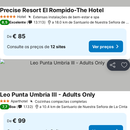
Precise Resort El Rompido-The Hotel
Ver preços
Hotel
Extensas instalações de bem-estar e spa
Ver preços
5 Estrelas
8,5
Excelente
13.113
a 18.0 km de Santuario de Nuestra Señora de La
€ 85
De
Consulte os preços de
12 sites
Ver preços
Partilhar
Ad
Leo Punta Umbria III - Adults Only
Ver preços
Aparthotel
Cozinhas compactas completas
Ver preços
3 Estrelas
7,7
Boa
1.132
a 10.4 km de Santuario de Nuestra Señora de La Cinta
€ 99
De