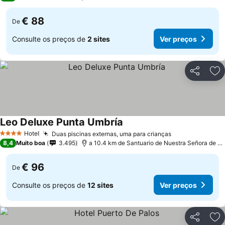
€ 88
De
Consulte os preços de
2 sites
Ver preços
Partilhar
Ad
Leo Deluxe Punta Umbría
Ver preços
Hotel
Duas piscinas externas, uma para crianças
Ver preços
4 Estrelas
8,4
Muito boa
3.495
a 10.4 km de Santuario de Nuestra Señora de La
€ 96
De
Consulte os preços de
12 sites
Ver preços
Partilhar
Ad