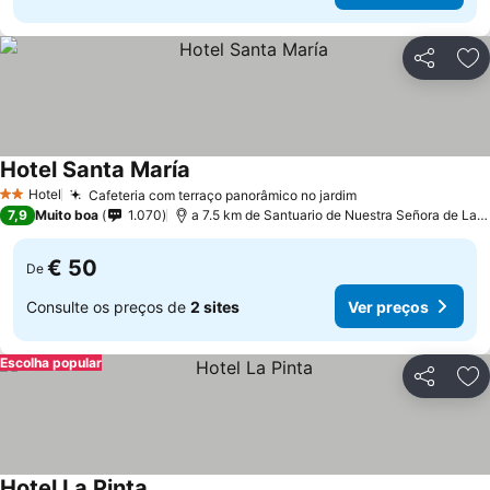
Partilhar
Ad
Hotel Santa María
Ver preços
Hotel
Cafeteria com terraço panorâmico no jardim
Ver preços
2 Estrelas
7,9
Muito boa
1.070
a 7.5 km de Santuario de Nuestra Señora de La C
€ 50
De
Consulte os preços de
2 sites
Ver preços
Escolha popular
Partilhar
Ad
Hotel La Pinta