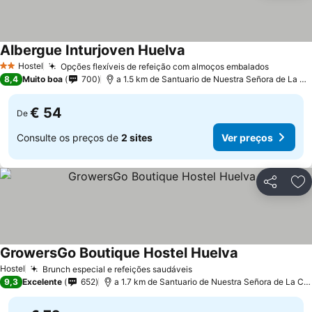
Albergue Inturjoven Huelva
Ver preços
Hostel
Opções flexíveis de refeição com almoços embalados
Ver pre
2 Estrelas
8,4
Muito boa
700
a 1.5 km de Santuario de Nuestra Señora de La Ci
€ 54
De
Consulte os preços de
2 sites
Ver preços
Partilhar
Ad
GrowersGo Boutique Hostel Huelva
Ver preços
Hostel
Brunch especial e refeições saudáveis
Ver preços
9,3
Excelente
652
a 1.7 km de Santuario de Nuestra Señora de La Cin