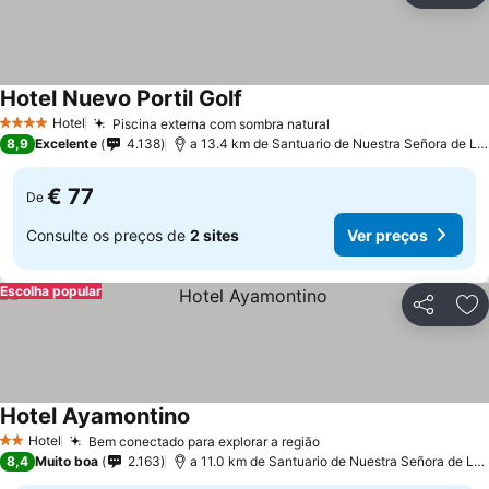
Hotel Nuevo Portil Golf
Ver preços
Hotel
Piscina externa com sombra natural
Ver preços
4 Estrelas
8,9
Excelente
4.138
a 13.4 km de Santuario de Nuestra Señora de La 
€ 77
De
Consulte os preços de
2 sites
Ver preços
Escolha popular
Partilhar
Ad
Hotel Ayamontino
Ver preços
Hotel
Bem conectado para explorar a região
Ver preços
2 Estrelas
8,4
Muito boa
2.163
a 11.0 km de Santuario de Nuestra Señora de La 