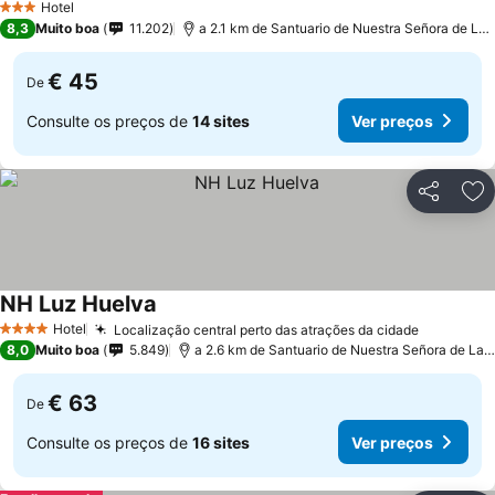
Hotel
3 Estrelas
8,3
Muito boa
11.202
a 2.1 km de Santuario de Nuestra Señora de La 
€ 45
De
Consulte os preços de
14 sites
Ver preços
Partilhar
Ad
NH Luz Huelva
Ver preços
Hotel
Localização central perto das atrações da cidade
Ver preç
4 Estrelas
8,0
Muito boa
5.849
a 2.6 km de Santuario de Nuestra Señora de La C
€ 63
De
Consulte os preços de
16 sites
Ver preços