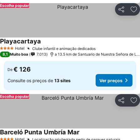
Escolha popular
Partilhar
Ad
Playacartaya
Ver preços
Hotel
Clube infantil e animação dedicados
Ver preços
4 Estrelas
8,1
Muito boa
7.013
a 13.5 km de Santuario de Nuestra Señora de La 
€ 126
De
Consulte os preços de
13 sites
Ver preços
Escolha popular
Partilhar
Ad
Barceló Punta Umbría Mar
Ver preços
Hotel
Localização privilegiada perto de parques naturais