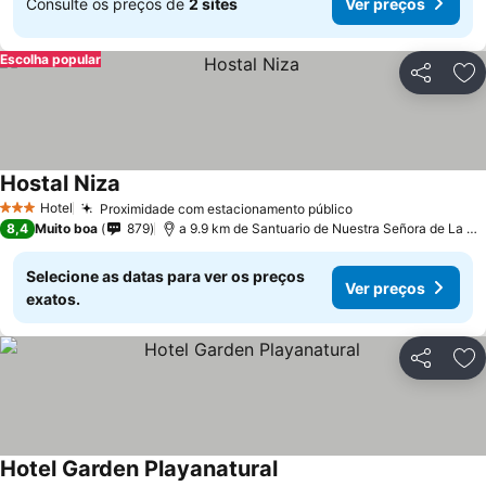
Consulte os preços de
2 sites
Ver preços
Escolha popular
Partilhar
Ad
Hostal Niza
Ver preços
Hotel
Proximidade com estacionamento público
Ver preços
3 Estrelas
8,4
Muito boa
879
a 9.9 km de Santuario de Nuestra Señora de La Ci
Selecione as datas para ver os preços
Ver preços
exatos.
Partilhar
Ad
Hotel Garden Playanatural
Ver preços