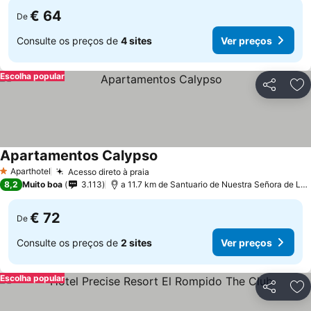
€ 64
De
Consulte os preços de
4 sites
Ver preços
Escolha popular
Partilhar
Ad
Apartamentos Calypso
Ver preços
Aparthotel
Acesso direto à praia
Ver preços
1 Estrelas
8,2
Muito boa
3.113
a 11.7 km de Santuario de Nuestra Señora de La 
€ 72
De
Consulte os preços de
2 sites
Ver preços
Escolha popular
Partilhar
Ad