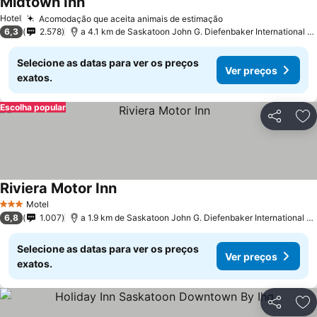
Midtown Inn
Hotel
Acomodação que aceita animais de estimação
6,3
2.578
a 4.1 km de Saskatoon John G. Diefenbaker International Airport
Selecione as datas para ver os preços
Ver preços
exatos.
Escolha popular
Partilhar
Ad
Riviera Motor Inn
Motel
3 Estrelas
6,8
1.007
a 1.9 km de Saskatoon John G. Diefenbaker International Airport
Selecione as datas para ver os preços
Ver preços
exatos.
Partilhar
Ad