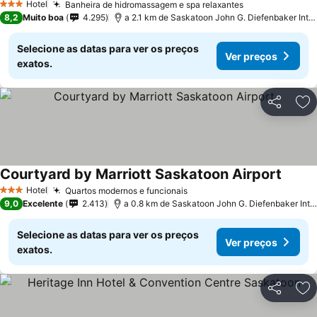
Hotel
Banheira de hidromassagem e spa relaxantes
3 Estrelas
8,2
Muito boa
4.295
a 2.1 km de Saskatoon John G. Diefenbaker International Airport
Selecione as datas para ver os preços
Ver preços
exatos.
Partilhar
Ad
Courtyard by Marriott Saskatoon Airport
Hotel
Quartos modernos e funcionais
3 Estrelas
9,0
Excelente
2.413
a 0.8 km de Saskatoon John G. Diefenbaker International Airport
Selecione as datas para ver os preços
Ver preços
exatos.
Partilhar
Ad