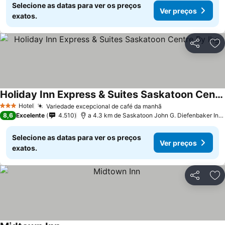
Selecione as datas para ver os preços
Ver preços
exatos.
Partilhar
Ad
Holiday Inn Express & Suites Saskatoon Centre By Ihg
Hotel
Variedade excepcional de café da manhã
3 Estrelas
8,6
Excelente
4.510
a 4.3 km de Saskatoon John G. Diefenbaker International Airport
Selecione as datas para ver os preços
Ver preços
exatos.
Partilhar
Ad