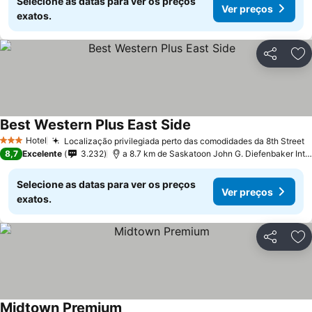
Selecione as datas para ver os preços
Ver preços
exatos.
Partilhar
Ad
Best Western Plus East Side
Hotel
Localização privilegiada perto das comodidades da 8th Street
3 Estrelas
8,7
Excelente
3.232
a 8.7 km de Saskatoon John G. Diefenbaker International Airport
Selecione as datas para ver os preços
Ver preços
exatos.
Partilhar
Ad
Midtown Premium