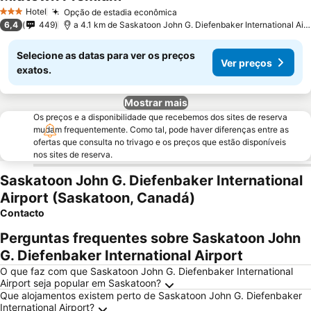
Hotel
Opção de estadia econômica
3 Estrelas
6,4
449
a 4.1 km de Saskatoon John G. Diefenbaker International Airport
Selecione as datas para ver os preços
Ver preços
exatos.
Mostrar mais
Os preços e a disponibilidade que recebemos dos sites de reserva
mudam frequentemente. Como tal, pode haver diferenças entre as
ofertas que consulta no trivago e os preços que estão disponíveis
nos sites de reserva.
Saskatoon John G. Diefenbaker International
Airport (Saskatoon, Canadá)
Contacto
Perguntas frequentes sobre Saskatoon John
G. Diefenbaker International Airport
O que faz com que Saskatoon John G. Diefenbaker International
Airport seja popular em Saskatoon?
Que alojamentos existem perto de Saskatoon John G. Diefenbaker
International Airport?