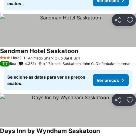
Ver preços
exatos.
Partilhar
Ad
Sandman Hotel Saskatoon
Hotel
Animado Shark Club Bar & Grill
3 Estrelas
7,7
Boa
4.387
a 1.7 km de Saskatoon John G. Diefenbaker International Airport
Selecione as datas para ver os preços
Ver preços
exatos.
Partilhar
Ad
Days Inn by Wyndham Saskatoon