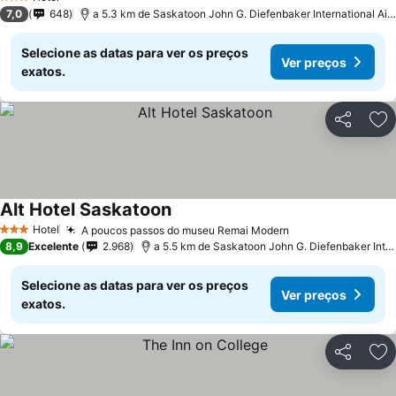
3 Estrelas
7,0
648
a 5.3 km de Saskatoon John G. Diefenbaker International Airport
Selecione as datas para ver os preços
Ver preços
exatos.
Partilhar
Ad
Alt Hotel Saskatoon
Hotel
A poucos passos do museu Remai Modern
3 Estrelas
8,9
Excelente
2.968
a 5.5 km de Saskatoon John G. Diefenbaker International Airport
Selecione as datas para ver os preços
Ver preços
exatos.
Partilhar
Ad