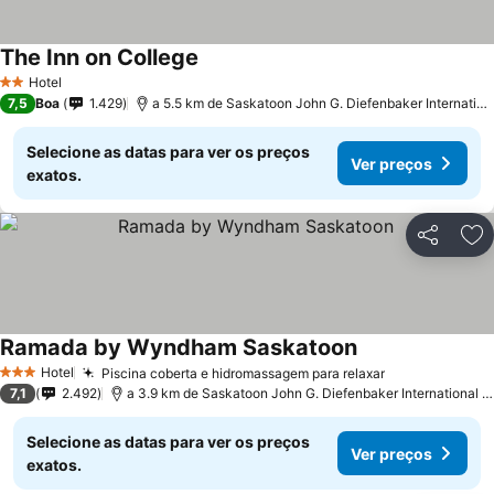
The Inn on College
Hotel
2 Estrelas
7,5
Boa
1.429
a 5.5 km de Saskatoon John G. Diefenbaker International Airport
Selecione as datas para ver os preços
Ver preços
exatos.
Partilhar
Ad
Ramada by Wyndham Saskatoon
Hotel
Piscina coberta e hidromassagem para relaxar
3 Estrelas
7,1
2.492
a 3.9 km de Saskatoon John G. Diefenbaker International Airport
Selecione as datas para ver os preços
Ver preços
exatos.