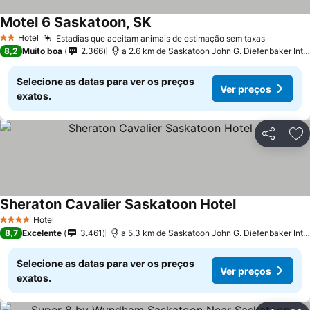
Motel 6 Saskatoon, SK
Hotel
Estadias que aceitam animais de estimação sem taxas
2 Estrelas
8,2
Muito boa
2.366
a 2.6 km de Saskatoon John G. Diefenbaker International Airport
Selecione as datas para ver os preços
Ver preços
exatos.
Partilhar
Ad
Sheraton Cavalier Saskatoon Hotel
Hotel
4 Estrelas
8,7
Excelente
3.461
a 5.3 km de Saskatoon John G. Diefenbaker International Airport
Selecione as datas para ver os preços
Ver preços
exatos.