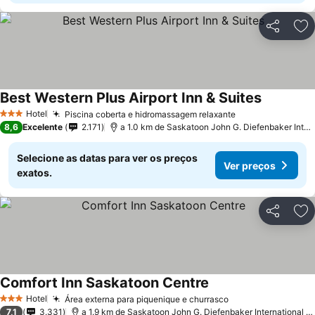
Partilhar
Ad
Best Western Plus Airport Inn & Suites
Hotel
Piscina coberta e hidromassagem relaxante
3 Estrelas
8,6
Excelente
2.171
a 1.0 km de Saskatoon John G. Diefenbaker International Airport
Selecione as datas para ver os preços
Ver preços
exatos.
Partilhar
Ad
Comfort Inn Saskatoon Centre
Hotel
Área externa para piquenique e churrasco
3 Estrelas
7,1
3.331
a 1.9 km de Saskatoon John G. Diefenbaker International Airport