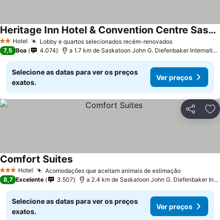
Heritage Inn Hotel & Convention Centre Saskatoon
Hotel
Lobby e quartos selecionados recém-renovados
2 Estrelas
7,5
Boa
4.074
a 1.7 km de Saskatoon John G. Diefenbaker International Airport
Selecione as datas para ver os preços
Ver preços
exatos.
Partilhar
Ad
Comfort Suites
Hotel
Acomodações que aceitam animais de estimação
3 Estrelas
8,7
Excelente
3.507
a 2.4 km de Saskatoon John G. Diefenbaker International Airport
Selecione as datas para ver os preços
Ver preços
exatos.