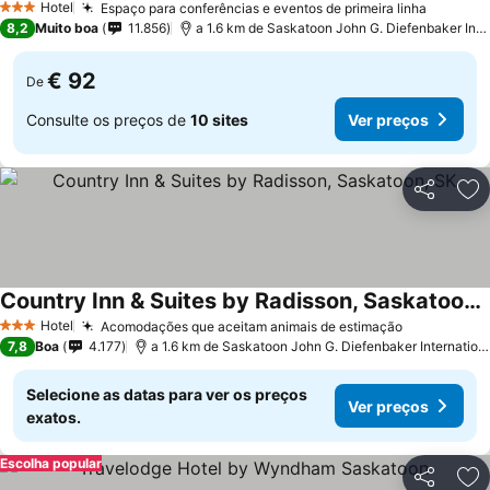
Hotel
Espaço para conferências e eventos de primeira linha
3 Estrelas
8,2
Muito boa
11.856
a 1.6 km de Saskatoon John G. Diefenbaker International Airport
€ 92
De
Consulte os preços de
10 sites
Ver preços
Partilhar
Ad
Country Inn & Suites by Radisson, Saskatoon, SK
Hotel
Acomodações que aceitam animais de estimação
3 Estrelas
7,8
Boa
4.177
a 1.6 km de Saskatoon John G. Diefenbaker International Airport
Selecione as datas para ver os preços
Ver preços
exatos.
Escolha popular
Partilhar
Ad