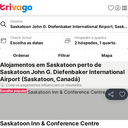
Favoritos
Iniciar
Me
Destino
Saskatoon John G. Diefenbaker International Airport, Saska
Check-in/out
Hóspedes e quartos
Escolha as datas
2 hóspedes, 1 quarto.
Ordenar
Filtrar
Mapa
Alojamentos em Saskatoon perto de
Saskatoon John G. Diefenbaker International
Airport (Saskatoon, Canadá)
Como os pagamentos influenciam os resultados
Escolha popular
Partilhar
Ad
Saskatoon Inn & Conference Centre