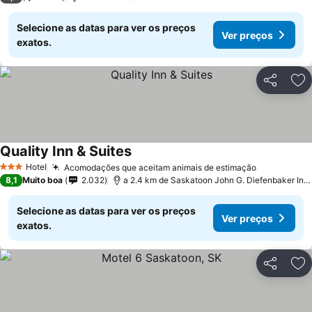
Selecione as datas para ver os preços
Ver preços
exatos.
Partilhar
Ad
Quality Inn & Suites
Hotel
Acomodações que aceitam animais de estimação
3 Estrelas
8,1
Muito boa
2.032
a 2.4 km de Saskatoon John G. Diefenbaker International Airport
Selecione as datas para ver os preços
Ver preços
exatos.
Partilhar
Ad