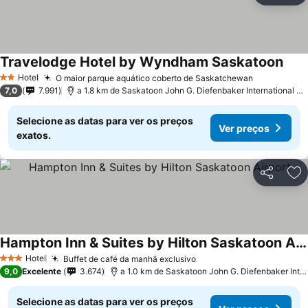
Travelodge Hotel by Wyndham Saskatoon
Hotel
O maior parque aquático coberto de Saskatchewan
2 Estrelas
7,0
7.991
a 1.8 km de Saskatoon John G. Diefenbaker International Airport
Selecione as datas para ver os preços
Ver preços
exatos.
Partilhar
Ad
Hampton Inn & Suites by Hilton Saskatoon Airport
Hotel
Buffet de café da manhã exclusivo
3 Estrelas
9,0
Excelente
3.674
a 1.0 km de Saskatoon John G. Diefenbaker International Airport
Selecione as datas para ver os preços