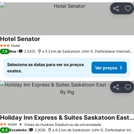
Partilhar
Ad
Hotel Senator
Hotel
3 Estrelas
7,5
Boa
2.543
a 5.2 km de Saskatoon John G. Diefenbaker International Airport
Selecione as datas para ver os preços
Ver preços
exatos.
Partilhar
Ad
Holiday Inn Express & Suites Saskatoon East - University By Ihg
Hotel
Vistas do Huskies Stadium ou da universidade
2 Estrelas
9,2
Excelente
2.938
a 6.2 km de Saskatoon John G. Diefenbaker International Airport