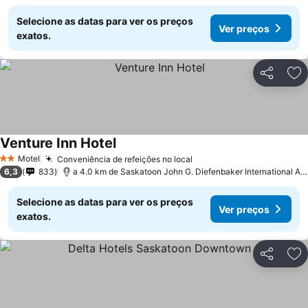
Selecione as datas para ver os preços
Ver preços
exatos.
Partilhar
Ad
Venture Inn Hotel
Motel
Conveniência de refeições no local
2 Estrelas
6,3
833
a 4.0 km de Saskatoon John G. Diefenbaker International Airport
Selecione as datas para ver os preços
Ver preços
exatos.
Partilhar
Ad