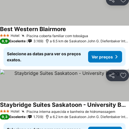
Partilhar
Ad
Best Western Blairmore
Hotel
Piscina coberta familiar com toboágua
3 Estrelas
8,9
Excelente
3.169
a 6.5 km de Saskatoon John G. Diefenbaker International Airport
Selecione as datas para ver os preços
Ver preços
exatos.
Partilhar
Ad
Staybridge Suites Saskatoon - University By Ihg
Hotel
Piscina interna aquecida e banheira de hidromassagem
3 Estrelas
9,3
Excelente
1.709
a 6.2 km de Saskatoon John G. Diefenbaker International Airport