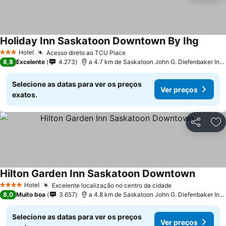
Holiday Inn Saskatoon Downtown By Ihg
Hotel
Acesso direto ao TCU Place
3 Estrelas
8,8
Excelente
4.273
a 4.7 km de Saskatoon John G. Diefenbaker International Airport
Selecione as datas para ver os preços
Ver preços
exatos.
Partilhar
Ad
Hilton Garden Inn Saskatoon Downtown
Hotel
Excelente localização no centro da cidade
4 Estrelas
8,0
Muito boa
3.657
a 4.8 km de Saskatoon John G. Diefenbaker International Airport
Selecione as datas para ver os preços
Ver preços