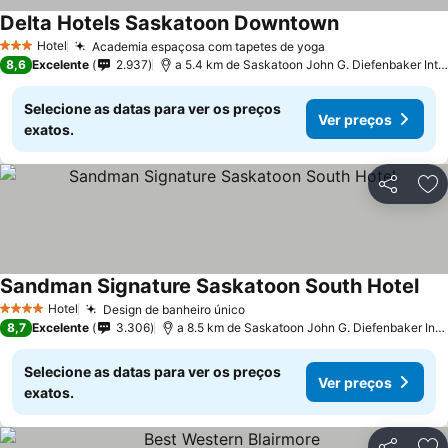
Delta Hotels Saskatoon Downtown
Hotel
Academia espaçosa com tapetes de yoga
3 Estrelas
8,6
Excelente
2.937
a 5.4 km de Saskatoon John G. Diefenbaker International Airport
Selecione as datas para ver os preços
Ver preços
exatos.
Partilhar
Ad
Sandman Signature Saskatoon South Hotel
Hotel
Design de banheiro único
4 Estrelas
8,7
Excelente
3.306
a 8.5 km de Saskatoon John G. Diefenbaker International Airport
Selecione as datas para ver os preços
Ver preços
exatos.