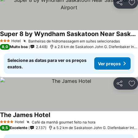
Partilhar
Ad
Super 8 by Wyndham Saskatoon Near Saskatoon Airport
Hotel
Banheiras de hidromassagem em suítes selecionadas
3 Estrelas
8,0
Muito boa
2.448
a 2.6 km de Saskatoon John G. Diefenbaker International Airport
Selecione as datas para ver os preços
Ver preços
exatos.
Partilhar
Ad
The James Hotel
Hotel
Café da manhã gourmet feito na hora
4 Estrelas
9,5
Excelente
2.137
a 5.2 km de Saskatoon John G. Diefenbaker International Airport