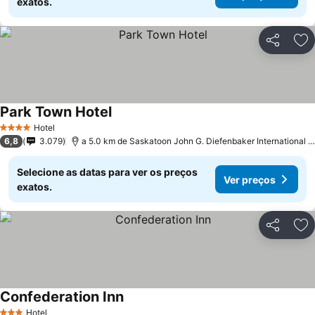
exatos.
Partilhar
Ad
Park Town Hotel
Hotel
4 Estrelas
6,8
3.079
a 5.0 km de Saskatoon John G. Diefenbaker International Airport
Selecione as datas para ver os preços
Ver preços
exatos.
Partilhar
Ad
Confederation Inn
Hotel