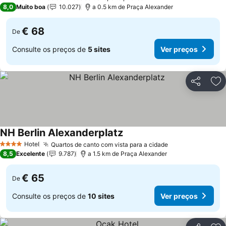
1 Estrelas
8,0
Muito boa
10.027
a 0.5 km de Praça Alexander
€ 68
De
Consulte os preços de
5 sites
Ver preços
Partilhar
Ad
NH Berlin Alexanderplatz
Hotel
Quartos de canto com vista para a cidade
4 Estrelas
8,5
Excelente
9.787
a 1.5 km de Praça Alexander
€ 65
De
Consulte os preços de
10 sites
Ver preços