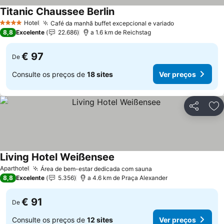
Titanic Chaussee Berlin
Hotel
Café da manhã buffet excepcional e variado
4 Estrelas
8,8
Excelente
22.686
a 1.6 km de Reichstag
€ 97
De
Consulte os preços de
18 sites
Ver preços
Partilhar
Ad
Living Hotel Weißensee
Aparthotel
Área de bem-estar dedicada com sauna
8,8
Excelente
5.356
a 4.6 km de Praça Alexander
€ 91
De
Consulte os preços de
12 sites
Ver preços