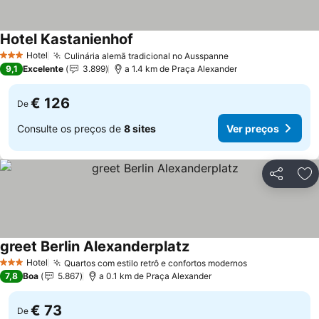
Hotel Kastanienhof
Hotel
Culinária alemã tradicional no Ausspanne
3 Estrelas
9,1
Excelente
3.899
a 1.4 km de Praça Alexander
€ 126
De
Consulte os preços de
8 sites
Ver preços
Partilhar
Ad
greet Berlin Alexanderplatz
Hotel
Quartos com estilo retrô e confortos modernos
3 Estrelas
7,8
Boa
5.867
a 0.1 km de Praça Alexander
€ 73
De