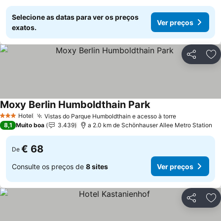
Selecione as datas para ver os preços
Ver preços
exatos.
Partilhar
Ad
Moxy Berlin Humboldthain Park
Hotel
Vistas do Parque Humboldthain e acesso à torre
3 Estrelas
8,1
Muito boa
3.439
a 2.0 km de Schönhauser Allee Metro Station
€ 68
De
Consulte os preços de
8 sites
Ver preços
Partilhar
Ad