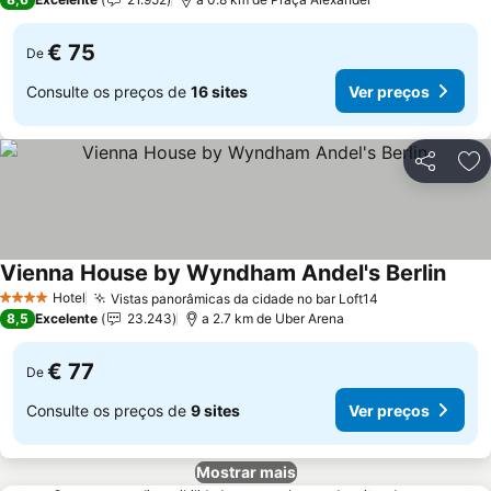
€ 75
De
Consulte os preços de
16 sites
Ver preços
Partilhar
Ad
Vienna House by Wyndham Andel's Berlin
Hotel
Vistas panorâmicas da cidade no bar Loft14
4 Estrelas
8,5
Excelente
23.243
a 2.7 km de Uber Arena
€ 77
De
Consulte os preços de
9 sites
Ver preços
Mostrar mais