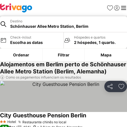
Favoritos
Iniciar
Me
Destino
Schönhauser Allee Metro Station, Berlim
Check-in/out
Hóspedes e quartos
Escolha as datas
2 hóspedes, 1 quarto.
Ordenar
Filtrar
Mapa
Alojamentos em Berlim perto de Schönhauser
Allee Metro Station (Berlim, Alemanha)
Como os pagamentos influenciam os resultados
Partilhar
Ad
City Guesthouse Pension Berlin
Hotel
Restaurante chinês no local
2 Estrelas