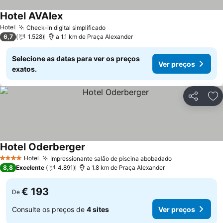
Hotel AVAlex
Hotel
Check-in digital simplificado
6,7
1.528
a 1.1 km de Praça Alexander
Selecione as datas para ver os preços
Ver preços
exatos.
Partilhar
Ad
Hotel Oderberger
Hotel
Impressionante salão de piscina abobadado
4 Estrelas
8,8
Excelente
4.891
a 1.8 km de Praça Alexander
€ 193
De
Consulte os preços de
4 sites
Ver preços