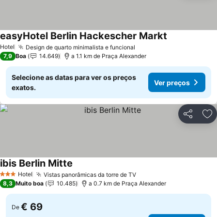
easyHotel Berlin Hackescher Markt
Hotel
Design de quarto minimalista e funcional
7,9
Boa
14.649
a 1.1 km de Praça Alexander
Selecione as datas para ver os preços
Ver preços
exatos.
Partilhar
Ad
ibis Berlin Mitte
Hotel
Vistas panorâmicas da torre de TV
3 Estrelas
8,3
Muito boa
10.485
a 0.7 km de Praça Alexander
€ 69
De