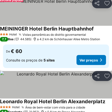
Escolha popular
Partilhar
Ad
MEININGER Hotel Berlin Hauptbahnhof
Hotel
Vistas panorâmicas do distrito governamental
3 Estrelas
7,7
Boa
44.585
a 4.2 km de Schönhauser Allee Metro Station
€ 60
De
Consulte os preços de
5 sites
Ver preços
Partilhar
Ad
Leonardo Royal Hotel Berlin Alexanderplatz
Hotel
Área de bem-estar com vista para a cidade
4 Estrelas
8,6
Excelente
21.952
a 0.8 km de Praça Alexander