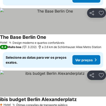
Partilhar
Ad
The Base Berlin One
Hotel
Design moderno e quartos confortáveis
8,4
Muito boa
3.232
a 2.6 km de Schönhauser Allee Metro Station
Selecione as datas para ver os preços
Ver preços
exatos.
Partilhar
Ad
ibis budget Berlin Alexanderplatz
Hotel
Ótimas conexões de transporte público