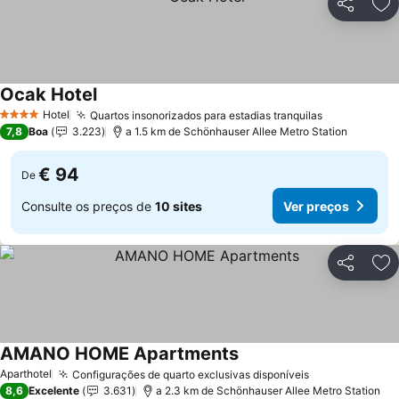
Partilhar
Ad
Ocak Hotel
Hotel
Quartos insonorizados para estadias tranquilas
4 Estrelas
7,8
Boa
3.223
a 1.5 km de Schönhauser Allee Metro Station
€ 94
De
Consulte os preços de
10 sites
Ver preços
Partilhar
Ad
AMANO HOME Apartments
Aparthotel
Configurações de quarto exclusivas disponíveis
8,6
Excelente
3.631
a 2.3 km de Schönhauser Allee Metro Station