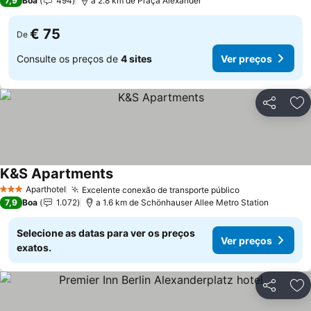
7,9
Boa
494
a 2.8 km de Praça Alexander
€ 75
De
Consulte os preços de
4 sites
Ver preços
Partilhar
Ad
K&S Apartments
Aparthotel
Excelente conexão de transporte público
3 Estrelas
7,9
Boa
1.072
a 1.6 km de Schönhauser Allee Metro Station
Selecione as datas para ver os preços
Ver preços
exatos.
Partilhar
Ad