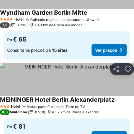
Wyndham Garden Berlin Mitte
Hotel
Culinária regional no restaurante Uhrwerk
4 Estrelas
7,3
9.208
a 4.1 km de Praça Alexander
€ 65
De
Consulte os preços de
15 sites
Ver preços
Partilhar
Ad
MEININGER Hotel Berlin Alexanderplatz
Hotel
Vistas panorâmicas da Torre de TV
3 Estrelas
8,3
Muito boa
8.518
a 1.2 km de Praça Alexander
€ 81
De