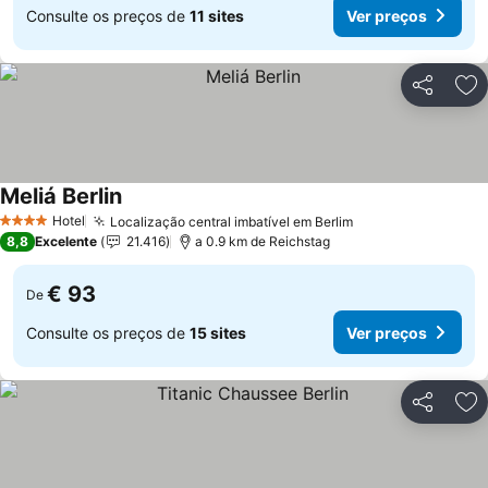
Consulte os preços de
11 sites
Ver preços
Partilhar
Ad
Meliá Berlin
Hotel
Localização central imbatível em Berlim
4 Estrelas
8,8
Excelente
21.416
a 0.9 km de Reichstag
€ 93
De
Consulte os preços de
15 sites
Ver preços
Partilhar
Ad