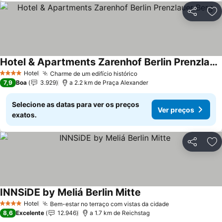
Partilhar
Ad
Hotel & Apartments Zarenhof Berlin Prenzlauer Berg
Hotel
Charme de um edifício histórico
4 Estrelas
7,9
Boa
3.929
a 2.2 km de Praça Alexander
Selecione as datas para ver os preços
Ver preços
exatos.
Partilhar
Ad
INNSiDE by Meliá Berlin Mitte
Hotel
Bem-estar no terraço com vistas da cidade
4 Estrelas
8,6
Excelente
12.946
a 1.7 km de Reichstag