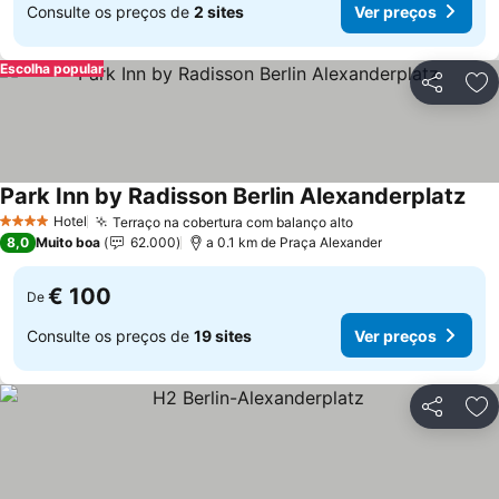
Consulte os preços de
2 sites
Ver preços
Escolha popular
Partilhar
Ad
Park Inn by Radisson Berlin Alexanderplatz
Hotel
Terraço na cobertura com balanço alto
4 Estrelas
8,0
Muito boa
62.000
a 0.1 km de Praça Alexander
€ 100
De
Consulte os preços de
19 sites
Ver preços
Partilhar
Ad