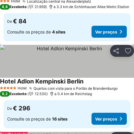
Hotel
Localização central na Alexanderplatz
3 Estrelas
8,8
Excelente
21.959
a 3.3 km de Schönhauser Allee Metro Station
€ 84
De
Consulte os preços de
4 sites
Ver preços
Partilhar
Ad
Hotel Adlon Kempinski Berlin
Hotel
Quartos com vista para o Portão de Brandemburgo
5 Estrelas
9,2
Excelente
12.530
a 0.4 km de Reichstag
€ 296
De
Consulte os preços de
16 sites
Ver preços