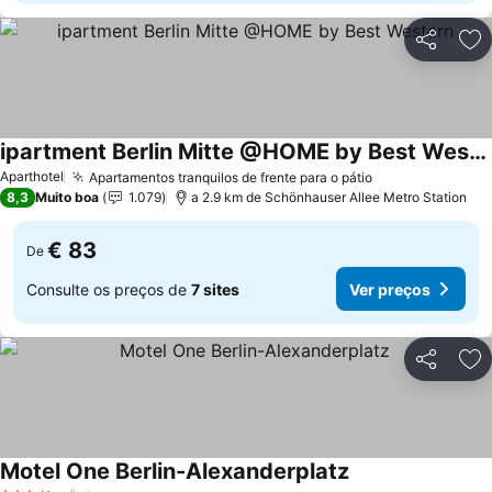
Partilhar
Ad
ipartment Berlin Mitte @HOME by Best Western
Aparthotel
Apartamentos tranquilos de frente para o pátio
8,3
Muito boa
1.079
a 2.9 km de Schönhauser Allee Metro Station
€ 83
De
Consulte os preços de
7 sites
Ver preços
Partilhar
Ad
Motel One Berlin-Alexanderplatz