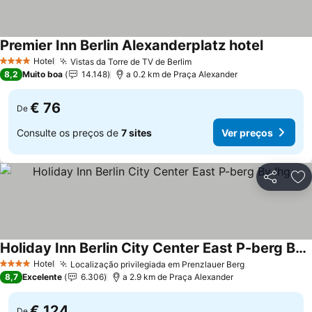
Premier Inn Berlin Alexanderplatz hotel
Hotel
Vistas da Torre de TV de Berlim
4 Estrelas
8,2
Muito boa
14.148
a 0.2 km de Praça Alexander
€ 76
De
Consulte os preços de
7 sites
Ver preços
Partilhar
Ad
Holiday Inn Berlin City Center East P-berg By Ihg
Hotel
Localização privilegiada em Prenzlauer Berg
4 Estrelas
8,7
Excelente
6.306
a 2.9 km de Praça Alexander
€ 124
De