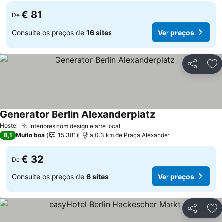
€ 81
De
Consulte os preços de
16 sites
Ver preços
Partilhar
Ad
Generator Berlin Alexanderplatz
Hostel
Interiores com design e arte local
8,1
Muito boa
15.381
a 0.3 km de Praça Alexander
€ 32
De
Consulte os preços de
6 sites
Ver preços
Partilhar
Ad