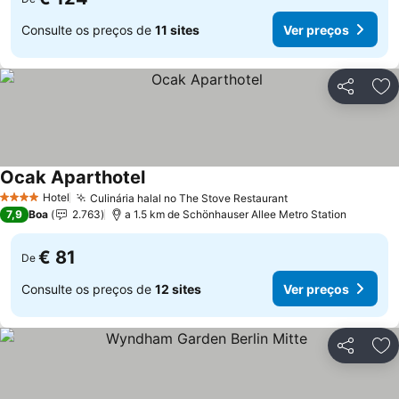
Consulte os preços de
11 sites
Ver preços
Partilhar
Ad
Ocak Aparthotel
Hotel
Culinária halal no The Stove Restaurant
4 Estrelas
7,9
Boa
2.763
a 1.5 km de Schönhauser Allee Metro Station
€ 81
De
Consulte os preços de
12 sites
Ver preços
Partilhar
Ad