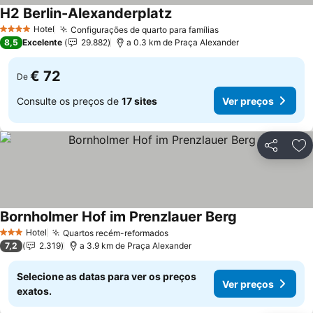
H2 Berlin-Alexanderplatz
Hotel
Configurações de quarto para famílias
4 Estrelas
8,5
Excelente
29.882
a 0.3 km de Praça Alexander
€ 72
De
Consulte os preços de
17 sites
Ver preços
Partilhar
Ad
Bornholmer Hof im Prenzlauer Berg
Hotel
Quartos recém-reformados
3 Estrelas
7,2
2.319
a 3.9 km de Praça Alexander
Selecione as datas para ver os preços
Ver preços
exatos.