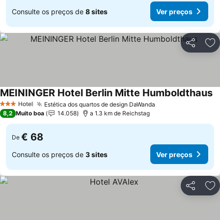
Consulte os preços de
8 sites
Ver preços
Partilhar
Ad
MEININGER Hotel Berlin Mitte Humboldthaus
Hotel
Estética dos quartos de design DaWanda
3 Estrelas
8,2
Muito boa
14.058
a 1.3 km de Reichstag
€ 68
De
Consulte os preços de
3 sites
Ver preços
Partilhar
Ad