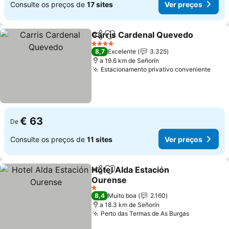
Consulte os preços de
17 sites
Ver preços
Carris Cardenal Quevedo
Partilhar
Adicionar aos favoritos
4 Estrelas
8,7
Excelente
3.325
a 19.6 km de Señorín
Estacionamento privativo conveniente
€ 63
De
Consulte os preços de
11 sites
Ver preços
Hotel Alda Estación
Partilhar
Adicionar aos favoritos
Ourense
1 Estrelas
8,4
Muito boa
2.160
a 18.3 km de Señorín
Perto das Termas de As Burgas