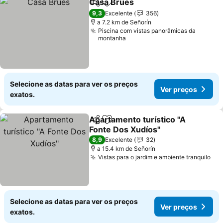
Casa Brues
Partilhar
Adicionar aos favoritos
9,3
Excelente
356
a 7.2 km de Señorín
Piscina com vistas panorâmicas da
montanha
Selecione as datas para ver os preços
Ver preços
exatos.
Apartamento turístico "A
Partilhar
Adicionar aos favoritos
Fonte Dos Xudíos"
8,9
Excelente
32
a 15.4 km de Señorín
Vistas para o jardim e ambiente tranquilo
Selecione as datas para ver os preços
Ver preços
exatos.