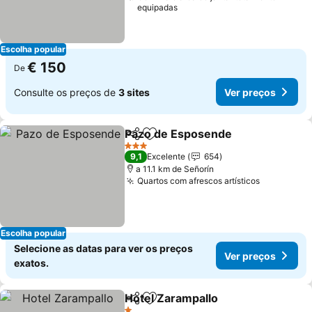
equipadas
Escolha popular
€ 150
De
Consulte os preços de
3 sites
Ver preços
Pazo de Esposende
Partilhar
Adicionar aos favoritos
3 Estrelas
9,1
Excelente
654
a 11.1 km de Señorín
Quartos com afrescos artísticos
Escolha popular
Selecione as datas para ver os preços
Ver preços
exatos.
Hotel Zarampallo
Partilhar
Adicionar aos favoritos