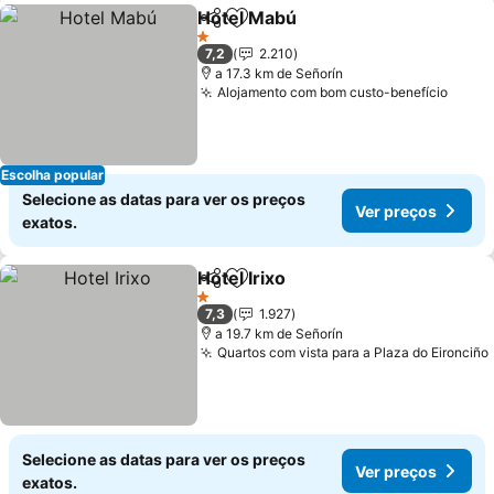
Hotel Mabú
Partilhar
Adicionar aos favoritos
1 Estrelas
7,2
2.210
a 17.3 km de Señorín
Alojamento com bom custo-benefício
Escolha popular
Selecione as datas para ver os preços
Ver preços
exatos.
Hotel Irixo
Partilhar
Adicionar aos favoritos
1 Estrelas
7,3
1.927
a 19.7 km de Señorín
Quartos com vista para a Plaza do Eironciño
Selecione as datas para ver os preços
Ver preços
exatos.