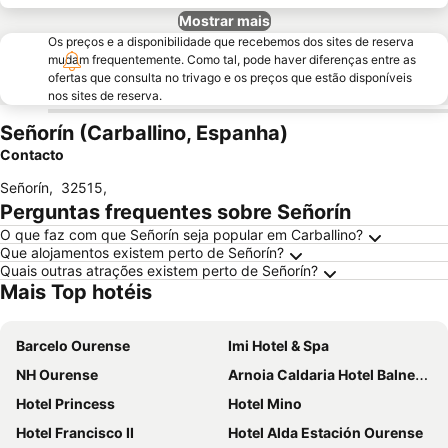
Mostrar mais
Os preços e a disponibilidade que recebemos dos sites de reserva
mudam frequentemente. Como tal, pode haver diferenças entre as
ofertas que consulta no trivago e os preços que estão disponíveis
nos sites de reserva.
Señorín (Carballino, Espanha)
Contacto
Señorín
,
32515
,
Perguntas frequentes sobre Señorín
O que faz com que Señorín seja popular em Carballino?
Que alojamentos existem perto de Señorín?
Quais outras atrações existem perto de Señorín?
Mais Top hotéis
Barcelo Ourense
Imi Hotel & Spa
NH Ourense
Arnoia Caldaria Hotel Balneario
Hotel Princess
Hotel Mino
Hotel Francisco II
Hotel Alda Estación Ourense