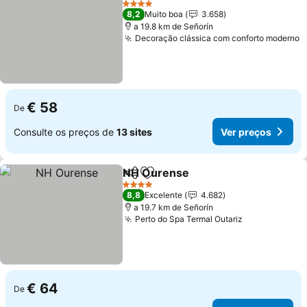
4 Estrelas
8,2
Muito boa
3.658
a 19.8 km de Señorín
Decoração clássica com conforto moderno
€ 58
De
Consulte os preços de
13 sites
Ver preços
NH Ourense
Partilhar
Adicionar aos favoritos
4 Estrelas
8,8
Excelente
4.682
a 19.7 km de Señorín
Perto do Spa Termal Outariz
€ 64
De