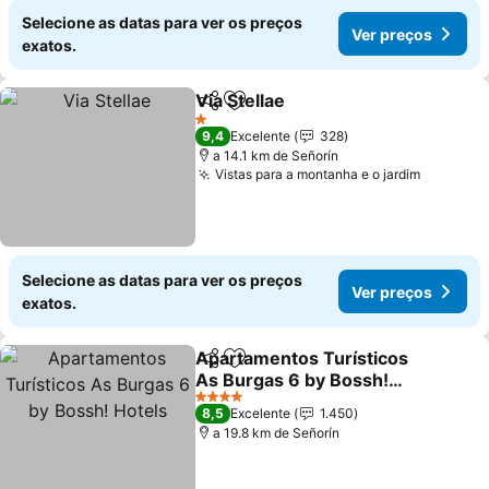
Selecione as datas para ver os preços
Ver preços
exatos.
Via Stellae
Partilhar
Adicionar aos favoritos
1 Estrelas
9,4
Excelente
328
a 14.1 km de Señorín
Vistas para a montanha e o jardim
Selecione as datas para ver os preços
Ver preços
exatos.
Apartamentos Turísticos
Partilhar
Adicionar aos favoritos
As Burgas 6 by Bossh!
Hotels
4 Estrelas
8,5
Excelente
1.450
a 19.8 km de Señorín