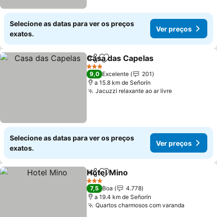
Selecione as datas para ver os preços
Ver preços
exatos.
Casa das Capelas
Partilhar
Adicionar aos favoritos
3 Estrelas
9,0
Excelente
201
a 15.8 km de Señorín
Jacuzzi relaxante ao ar livre
Selecione as datas para ver os preços
Ver preços
exatos.
Hotel Mino
Partilhar
Adicionar aos favoritos
3 Estrelas
7,5
Boa
4.778
a 19.4 km de Señorín
Quartos charmosos com varanda