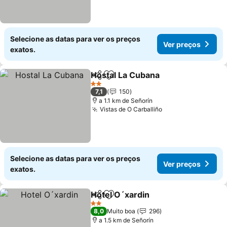
Selecione as datas para ver os preços
Ver preços
exatos.
Hostal La Cubana
Partilhar
Adicionar aos favoritos
2 Estrelas
7,1
150
a 1.1 km de Señorín
Vistas de O Carballiño
Selecione as datas para ver os preços
Ver preços
exatos.
Hotel O´xardin
Partilhar
Adicionar aos favoritos
2 Estrelas
8,0
Muito boa
296
a 1.5 km de Señorín