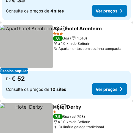
€ 35
De
Consulte os preços de
4 sites
Ver preços
Aparthotel Arenteiro
Partilhar
Adicionar aos favoritos
3 Estrelas
7,8
Boa
1.510
a 1.0 km de Señorín
Apartamentos com cozinha compacta
Escolha popular
€ 52
De
Consulte os preços de
10 sites
Ver preços
Hotel Derby
Partilhar
Adicionar aos favoritos
1 Estrelas
7,5
Boa
793
a 1.0 km de Señorín
Culinária galega tradicional