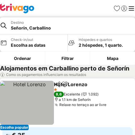
Favoritos
Iniciar
Me
Destino
Señorín, Carballino
Check-in/out
Hóspedes e quartos
Escolha as datas
2 hóspedes, 1 quarto.
Ordenar
Filtrar
Mapa
Alojamentos em Carballino perto de Señorín
Como os pagamentos influenciam os resultados
Hotel Lorenzo
Partilhar
Adicionar aos favoritos
1 Estrelas
8,6
Excelente
1.092
a 1.1 km de Señorín
Relaxe no terraço ao ar livre
Escolha popular