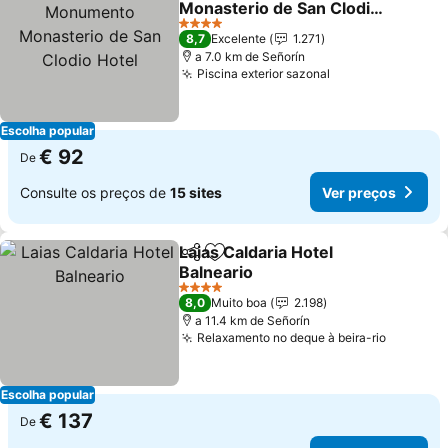
Monasterio de San Clodio
Hotel
4 Estrelas
8,7
Excelente
1.271
a 7.0 km de Señorín
Piscina exterior sazonal
Escolha popular
€ 92
De
Consulte os preços de
15 sites
Ver preços
Laias Caldaria Hotel
Partilhar
Adicionar aos favoritos
Balneario
4 Estrelas
8,0
Muito boa
2.198
a 11.4 km de Señorín
Relaxamento no deque à beira-rio
Escolha popular
€ 137
De