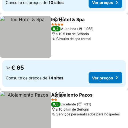
Consulte os preços de
10 sites
Ver preços
Imi Hotel & Spa
Partilhar
Adicionar aos favoritos
4 Estrelas
8,2
Muito boa
1.968
a 19.5 km de Señorín
Circuito de spa termal
€ 65
De
Consulte os preços de
14 sites
Ver preços
Alojamiento Pazos
Partilhar
Adicionar aos favoritos
2 Estrelas
9,5
Excelente
431
a 10.6 km de Señorín
Serviços personalizados para hóspedes