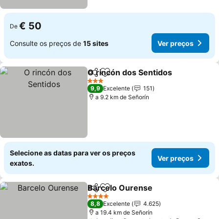
€ 50
De
Consulte os preços de
15 sites
Ver preços
O rincón dos Sentidos
Partilhar
Adicionar aos favoritos
3 Estrelas
9,9
Excelente
151
a 9.2 km de Señorín
Selecione as datas para ver os preços
Ver preços
exatos.
Barcelo Ourense
Partilhar
Adicionar aos favoritos
4 Estrelas
8,8
Excelente
4.625
a 19.4 km de Señorín