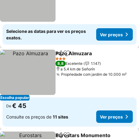
Selecione as datas para ver os preços
Ver preços
exatos.
Pazo Almuzara
Partilhar
Adicionar aos favoritos
3 Estrelas
8,8
Excelente
1.147
a 5.4 km de Señorín
Propriedade com jardim de 10.000 m²
Escolha popular
€ 45
De
Consulte os preços de
11 sites
Ver preços
Eurostars Monumento
Partilhar
Adicionar aos favoritos