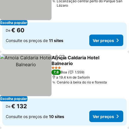
Localização central perto do Parque San
Lázaro
Escolha popular
€ 60
De
Consulte os preços de
11 sites
Ver preços
Arnoia Caldaria Hotel
Partilhar
Adicionar aos favoritos
Balneario
3 Estrelas
7,8
Boa
1.559
a 19.4 km de Señorín
Cenário à beira do rio e floresta
Escolha popular
€ 132
De
Consulte os preços de
10 sites
Ver preços