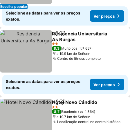
Escolha popular
Selecione as datas para ver os preços
Ver preços
exatos.
Residencia Universitaria
Partilhar
Adicionar aos favoritos
As Burgas
2 Estrelas
8,3
Muito boa
657
a 19.9 km de Señorín
Centro de fitness completo
Selecione as datas para ver os preços
Ver preços
exatos.
Hotel Novo Cándido
Partilhar
Adicionar aos favoritos
2 Estrelas
8,7
Excelente
1.364
a 19.7 km de Señorín
Localização central no centro histórico