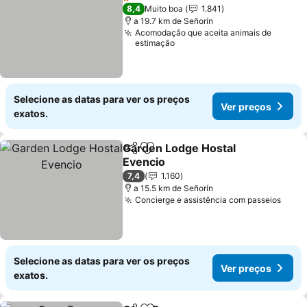
1 Estrelas
8,4
Muito boa
1.841
a 19.7 km de Señorín
Acomodação que aceita animais de
estimação
Selecione as datas para ver os preços
Ver preços
exatos.
Garden Lodge Hostal
Partilhar
Adicionar aos favoritos
Evencio
7,4
1.160
a 15.5 km de Señorín
Concierge e assistência com passeios
Selecione as datas para ver os preços
Ver preços
exatos.