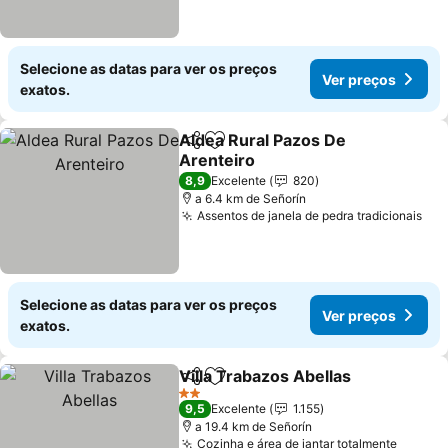
Selecione as datas para ver os preços
Ver preços
exatos.
Aldea Rural Pazos De
Partilhar
Adicionar aos favoritos
Arenteiro
8,9
Excelente
820
a 6.4 km de Señorín
Assentos de janela de pedra tradicionais
Selecione as datas para ver os preços
Ver preços
exatos.
Villa Trabazos Abellas
Partilhar
Adicionar aos favoritos
2 Estrelas
9,5
Excelente
1.155
a 19.4 km de Señorín
Cozinha e área de jantar totalmente