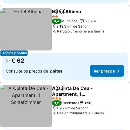
Hotel Altiana
Partilhar
Adicionar aos favoritos
2 Estrelas
8,4
Muito boa
2.326
a 19.3 km de Señorín
Refúgio urbano para a família
Escolha popular
€ 62
De
Consulte os preços de
2 sites
Ver preços
A Quinta De Cea -
Partilhar
Adicionar aos favoritos
Apartment, 1
Schlafzimmer
3 Estrelas
9,6
Excelente
650
a 9.2 km de Señorín
Design minimalista e luxuoso