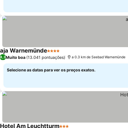
aja Warnemünde
4 Estrelas
Muito boa
(13.041 pontuações)
8,3
a 0.3 km de Seebad Warnemünde
Selecione as datas para ver os preços exatos.
Hotel Am Leuchtturm