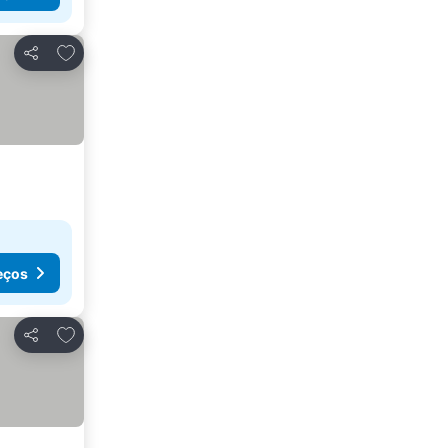
Adicionar aos favoritos
Partilhar
eços
Adicionar aos favoritos
Partilhar