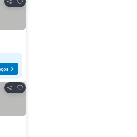
Adicionar aos favoritos
Partilhar
eços
Adicionar aos favoritos
Partilhar