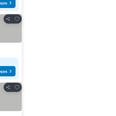
eços
Adicionar aos favoritos
Partilhar
eços
Adicionar aos favoritos
Partilhar