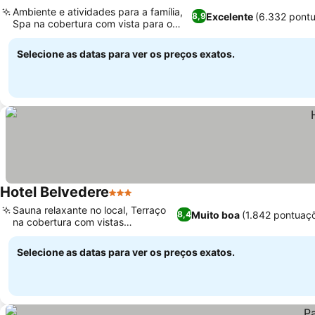
2 Estrelas
Ambiente e atividades para a família,
Excelente
(6.332 pont
8,9
Spa na cobertura com vista para o
estaleiro
Selecione as datas para ver os preços exatos.
Hotel Belvedere
3 Estrelas
Sauna relaxante no local, Terraço
Muito boa
(1.842 pontuaç
8,4
na cobertura com vistas
panorâmicas
Selecione as datas para ver os preços exatos.