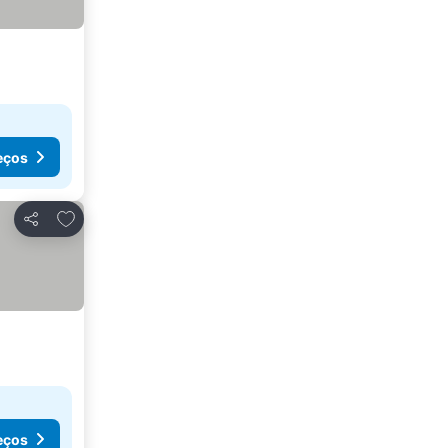
eços
Adicionar aos favoritos
Partilhar
eços