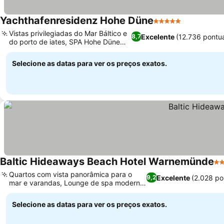
Yachthafenresidenz Hohe Düne
5 Estrelas
Vistas privilegiadas do Mar Báltico e
Excelente
(12.736 pontu
8,7
do porto de iates, SPA Hohe Düne
amplo
Selecione as datas para ver os preços exatos.
Baltic Hideaways Beach Hotel Warnemünde
4 
Quartos com vista panorâmica para o
Excelente
(2.028 po
9,2
mar e varandas, Lounge de spa moderno
com sauna
Selecione as datas para ver os preços exatos.