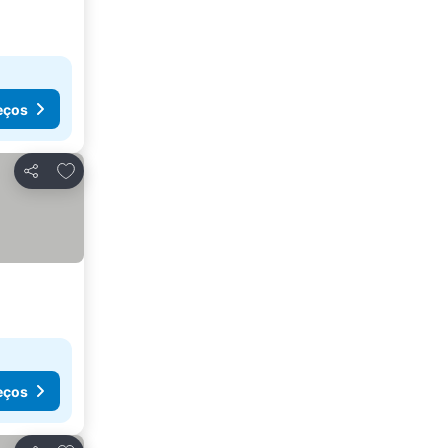
eços
Adicionar aos favoritos
Partilhar
eços