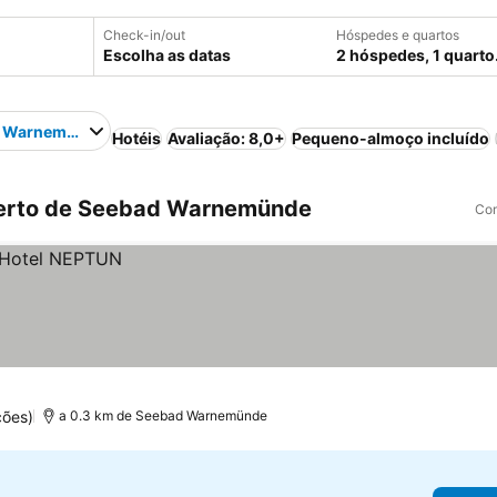
Check-in/out
Hóspedes e quartos
Escolha as datas
2 hóspedes, 1 quarto
 Warnemünde
Hotéis
Avaliação: 8,0+
Pequeno-almoço incluído
perto de Seebad Warnemünde
Com
ções)
a 0.3 km de Seebad Warnemünde