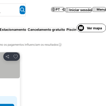
PT · €
Menu
Iniciar sessão
.
Ver mapa
Estacionamento
Cancelamento gratuito
Piscina
Animais permit
o os pagamentos influenciam os resultados
Adicionar aos favoritos
Partilhar