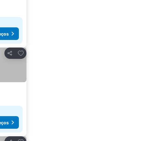
eços
Adicionar aos favoritos
Partilhar
eços