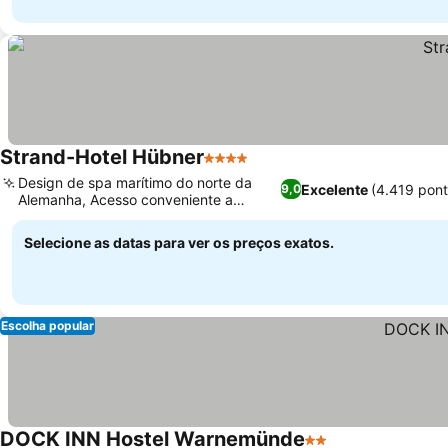
Strand-Hotel Hübner
4 Estrelas
Design de spa marítimo do norte da
Excelente
(4.419 pon
9,0
Alemanha, Acesso conveniente a
atrações locais
Selecione as datas para ver os preços exatos.
Escolha popular
DOCK INN Hostel Warnemünde