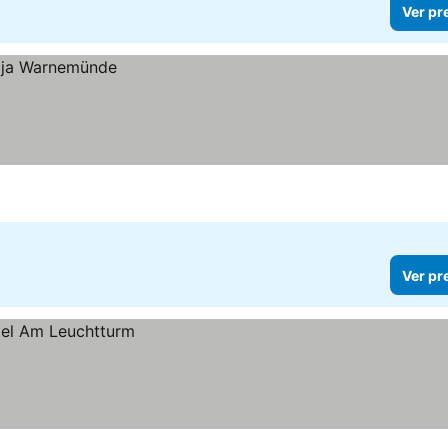
Ver pr
Ver pr