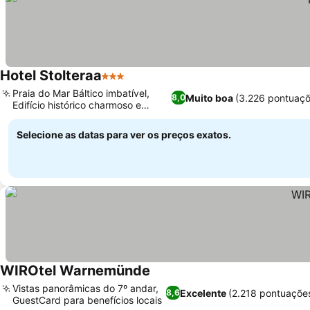
Hotel Stolteraa
3 Estrelas
Praia do Mar Báltico imbatível,
Muito boa
(3.226 pontuaçõ
8,0
Edifício histórico charmoso e
romântico
Selecione as datas para ver os preços exatos.
WIROtel Warnemünde
Vistas panorâmicas do 7º andar,
Excelente
(2.218 pontuaçõe
8,6
GuestCard para benefícios locais