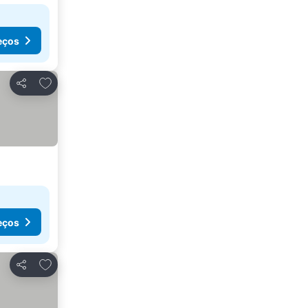
eços
Adicionar aos favoritos
Partilhar
eços
Adicionar aos favoritos
Partilhar