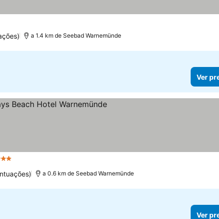
ações)
a 1.4 km de Seebad Warnemünde
Ver pr
Estrelas
ntuações)
a 0.6 km de Seebad Warnemünde
Ver pr