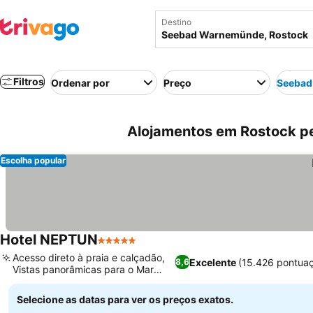
Destino
Filtros
Ordenar por
Preço
Seebad
Alojamentos em Rostock 
Escolha popular
Hotel NEPTUN
5 Estrelas
Acesso direto à praia e calçadão,
Excelente
(15.426 pontua
8,6
Vistas panorâmicas para o Mar
Báltico
Selecione as datas para ver os preços exatos.