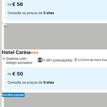
€ 56
De
Consulte os preços de
5 sites
Hotel Carina
3 Estrelas
Quartos com
(1.361 pontuações)
6,9
a 0.9 km de Setur Ku
design exclusivo
€ 50
De
Consulte os preços de
9 sites
Escolha popular