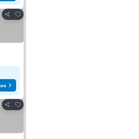
Adicionar aos favoritos
Partilhar
ços
Adicionar aos favoritos
Partilhar