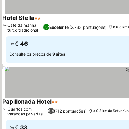
Hotel Stella
2 Estrelas
Café da manhã
Excelente
(2.733 pontuações)
9,2
a 0.3 km 
turco tradicional
€ 46
De
Consulte os preços de
9 sites
Papillonada Hotel
2 Estrelas
Quartos com
(712 pontuações)
6,4
a 0.8 km de Setur Kus
varandas privadas
€ 33
De