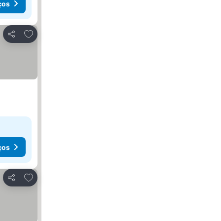
ços
Adicionar aos favoritos
Partilhar
ços
Adicionar aos favoritos
Partilhar