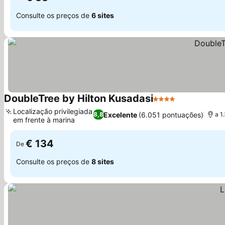
Consulte os preços de
6 sites
DoubleTree by Hilton Kusadasi
4 Estrelas
Localização privilegiada
Excelente
(6.051 pontuações)
8,8
a 1
em frente à marina
€ 134
De
Consulte os preços de
8 sites