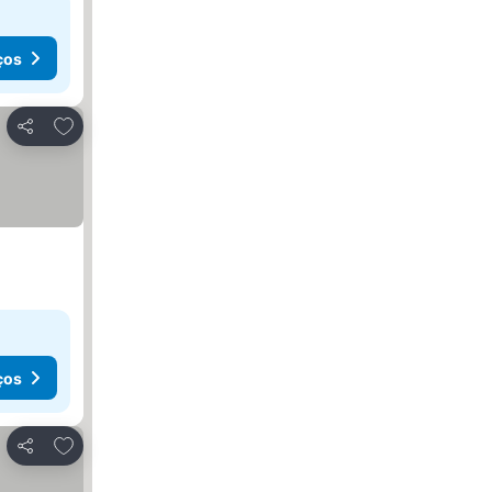
ços
Adicionar aos favoritos
Partilhar
ços
Adicionar aos favoritos
Partilhar