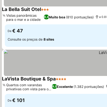
La Bella Suit Otel
3 Estrelas
Vistas panorâmicas
Muito boa
(810 pontuações)
8,4
a 0.8
para o mar e a cidade
€ 47
De
Consulte os preços de
8 sites
LaVista Boutique & Spa
4 Estrelas
Quartos com varandas
Excelente
(1.382 pontuações)
9,0
privativas com vista para o
mar
€ 101
De