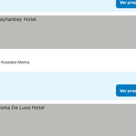
Ver pre
r Kusadasi Marina
Ver pre