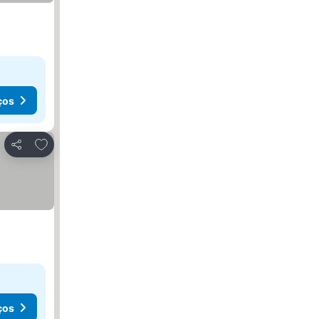
ços
Adicionar aos favoritos
Partilhar
ços