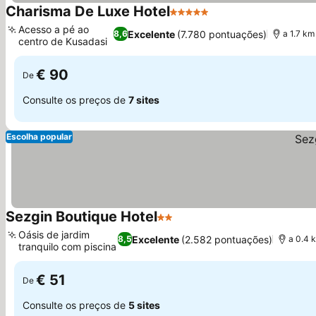
Charisma De Luxe Hotel
5 Estrelas
Acesso a pé ao
Excelente
(7.780 pontuações)
8,6
a 1.7 km
centro de Kusadasi
€ 90
De
Consulte os preços de
7 sites
Escolha popular
Sezgin Boutique Hotel
2 Estrelas
Oásis de jardim
Excelente
(2.582 pontuações)
8,5
a 0.4 
tranquilo com piscina
€ 51
De
Consulte os preços de
5 sites