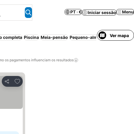
PT · €
Menu
Iniciar sessão
.
Ver mapa
o completa
Piscina
Meia-pensão
Pequeno-almoço incluído
Reso
o os pagamentos influenciam os resultados
Adicionar aos favoritos
Partilhar