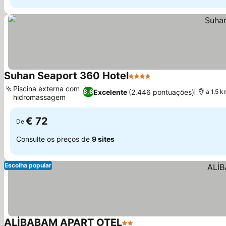
Suhan Seaport 360 Hotel
4 Estrelas
Piscina externa com
Excelente
(2.446 pontuações)
8,6
a 1.5 
hidromassagem
€ 72
De
Consulte os preços de
9 sites
Escolha popular
ALİBABAM APART OTEL