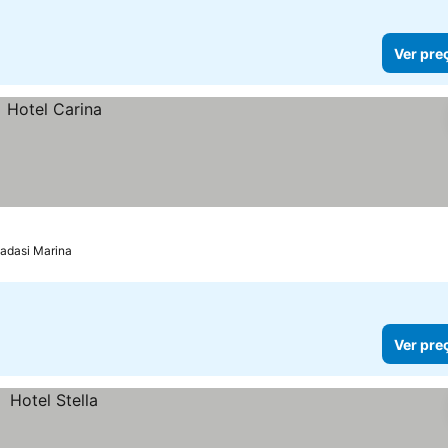
Ver pre
sadasi Marina
Ver pre