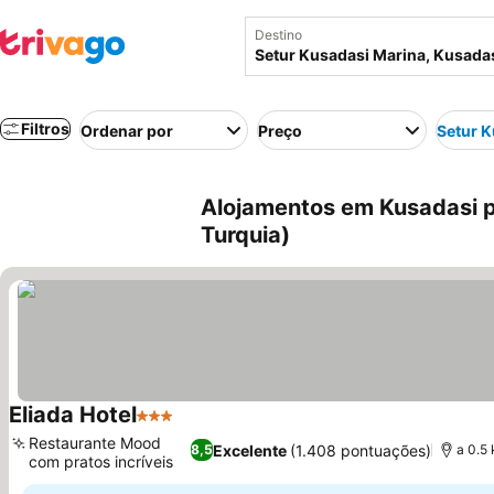
Destino
Filtros
Ordenar por
Preço
Setur K
Alojamentos em Kusadasi p
Turquia)
Eliada Hotel
3 Estrelas
Restaurante Mood
Excelente
(1.408 pontuações)
8,5
a 0.5
com pratos incríveis