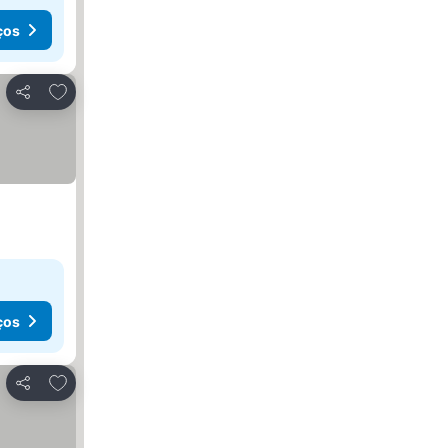
ços
Adicionar aos favoritos
Partilhar
ços
Adicionar aos favoritos
Partilhar