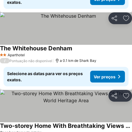
exatos.
Partilhar
Ad
The Whitehouse Denham
Ver preços
Aparthotel
2 Estrelas
/
a 0.1 km de Shark Bay
Pontuação não disponível
Selecione as datas para ver os preços
Ver preços
exatos.
Partilhar
Ad
Two-storey Home With Breathtaking Views Of This World Heritage Area