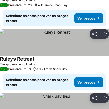
Ver preços
Casa/apartamento inteiro
9,5
Excelente
28
a 1.1 km de Shark Bay
Selecione as datas para ver os preços
Ver preços
exatos.
Partilhar
Ad
Ruleys Retreat
Ver preços
Casa/apartamento inteiro
9,8
Excelente
7
a 0.7 km de Shark Bay
Selecione as datas para ver os preços
Ver preços
exatos.
Partilhar
Ad