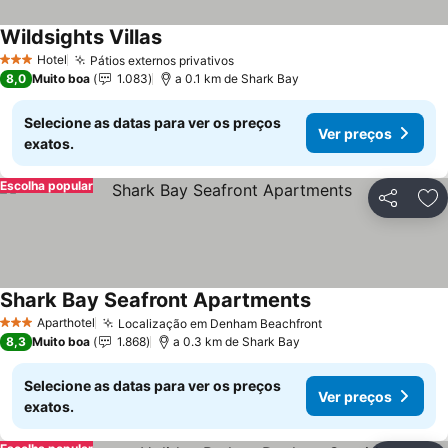
Wildsights Villas
Ver preços
Hotel
Pátios externos privativos
Ver preços
3 Estrelas
8,0
Muito boa
1.083
a 0.1 km de Shark Bay
Selecione as datas para ver os preços
Ver preços
exatos.
Escolha popular
Partilhar
Ad
Shark Bay Seafront Apartments
Ver preços
Aparthotel
Localização em Denham Beachfront
Ver preços
3 Estrelas
8,3
Muito boa
1.868
a 0.3 km de Shark Bay
Selecione as datas para ver os preços
Ver preços
exatos.