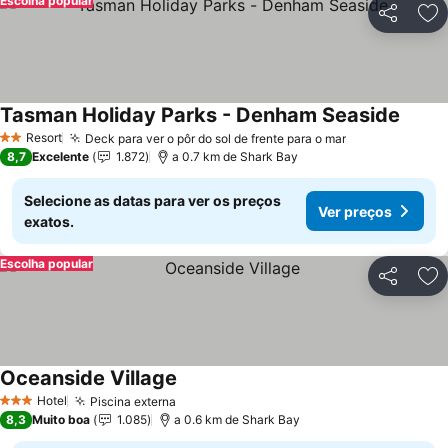
Escolha popular
Partilhar
Ad
Tasman Holiday Parks - Denham Seaside
Ver p
Resort
Deck para ver o pôr do sol de frente para o mar
Ver preços
2 Estrelas
8,7
Excelente
1.872
a 0.7 km de Shark Bay
Selecione as datas para ver os preços
Ver preços
exatos.
Escolha popular
Partilhar
Ad
Oceanside Village
Ver preços
Hotel
Piscina externa
Ver preços
3 Estrelas
8,3
Muito boa
1.085
a 0.6 km de Shark Bay