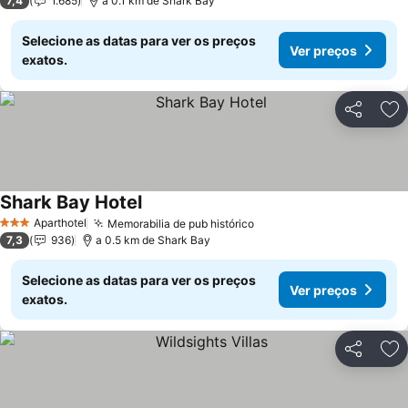
7,4
1.685
a 0.1 km de Shark Bay
Selecione as datas para ver os preços
Ver preços
exatos.
Partilhar
Ad
Shark Bay Hotel
Ver preços
Aparthotel
Memorabilia de pub histórico
Ver preços
3 Estrelas
7,3
936
a 0.5 km de Shark Bay
Selecione as datas para ver os preços
Ver preços
exatos.
Partilhar
Ad