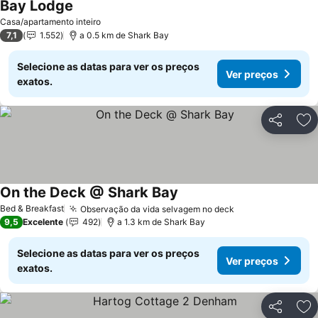
Bay Lodge
Ver preços
Casa/apartamento inteiro
7,1
1.552
a 0.5 km de Shark Bay
Selecione as datas para ver os preços
Ver preços
exatos.
Partilhar
Ad
On the Deck @ Shark Bay
Ver preços
Bed & Breakfast
Observação da vida selvagem no deck
Ver preços
9,5
Excelente
492
a 1.3 km de Shark Bay
Selecione as datas para ver os preços
Ver preços
exatos.
Partilhar
Ad