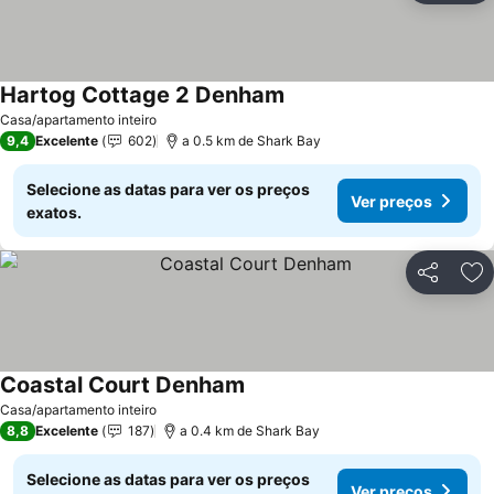
Hartog Cottage 2 Denham
Ver preços
Casa/apartamento inteiro
9,4
Excelente
602
a 0.5 km de Shark Bay
Selecione as datas para ver os preços
Ver preços
exatos.
Partilhar
Ad
Coastal Court Denham
Ver preços
Casa/apartamento inteiro
8,8
Excelente
187
a 0.4 km de Shark Bay
Selecione as datas para ver os preços
Ver preços