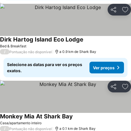
Partilhar
Ad
Dirk Hartog Island Eco Lodge
Ver preços
Bed & Breakfast
/
a 0.9 km de Shark Bay
Pontuação não disponível
Selecione as datas para ver os preços
Ver preços
exatos.
Partilhar
Ad
Monkey Mia At Shark Bay
Ver preços
Casa/apartamento inteiro
/
a 0.1 km de Shark Bay
Pontuação não disponível