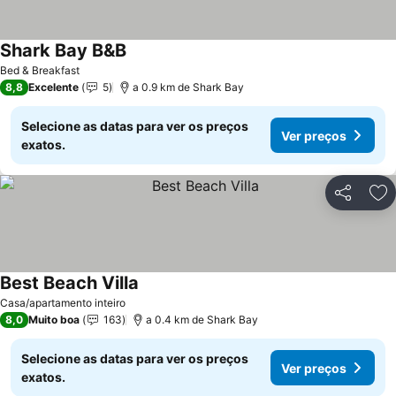
Shark Bay B&B
Ver preços
Bed & Breakfast
8,8
Excelente
5
a 0.9 km de Shark Bay
Selecione as datas para ver os preços
Ver preços
exatos.
Partilhar
Ad
Best Beach Villa
Ver preços
Casa/apartamento inteiro
8,0
Muito boa
163
a 0.4 km de Shark Bay
Selecione as datas para ver os preços
Ver preços
exatos.