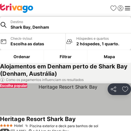
Favoritos
Iniciar
Me
Destino
Shark Bay, Denham
Check-in/out
Hóspedes e quartos
Escolha as datas
2 hóspedes, 1 quarto.
Ordenar
Filtrar
Mapa
Alojamentos em Denham perto de Shark Bay
(Denham, Austrália)
Como os pagamentos influenciam os resultados
Escolha popular
Partilhar
Ad
Heritage Resort Shark Bay
Ver preços
Hotel
Piscina exterior e deck para banhos de sol
Ver preços
4 Estrelas