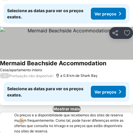
Selecione as datas para ver os preços
Ver preços
exatos.
Partilhar
Ad
Mermaid Beachside Accommodation
Ver preços
Casa/apartamento inteiro
/
a 0.8 km de Shark Bay
Pontuação não disponível
Selecione as datas para ver os preços
Ver preços
exatos.
Mostrar mais
Os preços e a disponibilidade que recebemos dos sites de reserva
mudam frequentemente. Como tal, pode haver diferenças entre as
ofertas que consulta no trivago e os preços que estão disponíveis
nos sites de reserva.