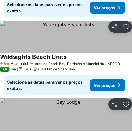
Selecione as datas para ver os preços
Ver preços
exatos.
Partilhar
Ad
Wildsights Beach Units
Ver preços
Aparthotel
Área de Shark Bay, Patrimônio Mundial da UNESCO
Ver p
3 Estrelas
7,6
Boa
197
a 0.4 km de Shark Bay
Selecione as datas para ver os preços
Ver preços
exatos.
Partilhar
Ad