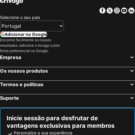
Facebook
Twitter
Insta
Yo
Selecione o seu país
Adicionar no Google
Encontre facilmente os nossos
resultados: adicione o trivago como
fonte preferencial no Google.
Empresa
Os nossos produtos
Termos e políticas
Suporte
Inicie sessão para desfrutar de
vantagens exclusivas para membros
Personalize a sua experiência