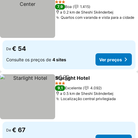
Ver
3 Estrelas
7,9
Boa
1.415
a 0.2 km de Sheshi Skënderbej
Quartos com varanda e vista para a cidade
V
€ 54
De
Consulte os preços de
4 sites
Ver preços
Starlight Hotel
Partilhar
Adicionar aos favoritos
Ver preços
3 Estrelas
9,1
Excelente
4.092
a 0.5 km de Sheshi Skënderbej
Localização central privilegiada
Ver preç
€ 67
De