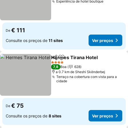
Experiência de hotel boutique
Ver preços
€ 111
De
Consulte os preços de
11 sites
Ver preços
Hermes Tirana Hotel
Partilhar
Adicionar aos favoritos
Ver p
4 Estrelas
7,8
Boa
628
a 0.7 km de Sheshi Skënderbej
Terraço na cobertura com vista para a
cidade
€ 75
De
Consulte os preços de
8 sites
Ver preços