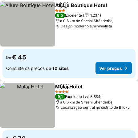
Allure Boutique Hotel
Partilhar
Adicionar aos favoritos
Ver 
3 Estrelas
8,5
Excelente
1.234
a 0.6 km de Sheshi Skënderbej
Design moderno e minimalista
Ver preços
€ 45
De
Consulte os preços de
10 sites
Ver preços
Mulaj Hotel
Partilhar
Adicionar aos favoritos
Ver preços
4 Estrelas
9,1
Excelente
3.884
a 0.6 km de Sheshi Skënderbej
Localização central no distrito de Blloku
Ver