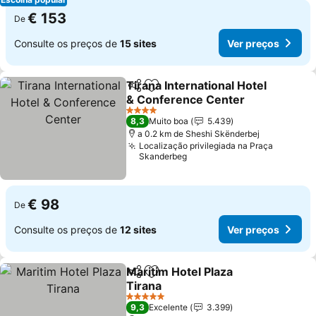
€ 153
De
Consulte os preços de
15 sites
Ver preços
Tirana International Hotel
Partilhar
Adicionar aos favoritos
& Conference Center
Ver preços
4 Estrelas
8,3
Muito boa
5.439
a 0.2 km de Sheshi Skënderbej
Localização privilegiada na Praça
Skanderbeg
€ 98
De
Consulte os preços de
12 sites
Ver preços
Maritim Hotel Plaza
Partilhar
Adicionar aos favoritos
Tirana
Ver preços
5 Estrelas
9,3
Excelente
3.399