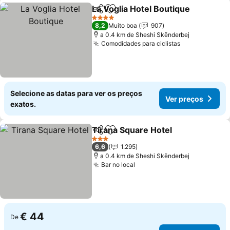
La Voglia Hotel Boutique
Partilhar
Adicionar aos favoritos
V
4 Estrelas
8,2
Muito boa
907
a 0.4 km de Sheshi Skënderbej
Comodidades para ciclistas
Ver preços
Selecione as datas para ver os preços
Ver preços
exatos.
Tirana Square Hotel
Partilhar
Adicionar aos favoritos
Ver pr
3 Estrelas
6,6
1.295
a 0.4 km de Sheshi Skënderbej
Bar no local
Ver preços
€ 44
De