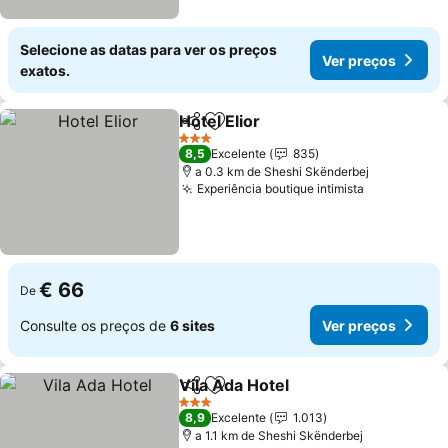
Selecione as datas para ver os preços
Ver preços
exatos.
Hotel Elior
Partilhar
Adicionar aos favoritos
Ver preços
3 Estrelas
8,5
Excelente
835
a 0.3 km de Sheshi Skënderbej
Experiência boutique intimista
Ver preços
€ 66
De
Consulte os preços de
6 sites
Ver preços
Vila Ada Hotel
Partilhar
Adicionar aos favoritos
Ver preços
3 Estrelas
8,9
Excelente
1.013
a 1.1 km de Sheshi Skënderbej