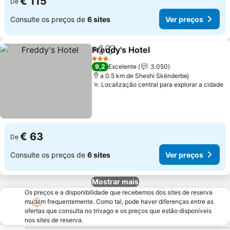
€ 115
De
Consulte os preços de
6 sites
Ver preços
Freddy's Hotel
Partilhar
Adicionar aos favoritos
Ver preços
3 Estrelas
9,2
Excelente
3.050
a 0.5 km de Sheshi Skënderbej
Localização central para explorar a cidade
V
€ 63
De
Consulte os preços de
6 sites
Ver preços
Mostrar mais
Os preços e a disponibilidade que recebemos dos sites de reserva
mudam frequentemente. Como tal, pode haver diferenças entre as
ofertas que consulta no trivago e os preços que estão disponíveis
nos sites de reserva.