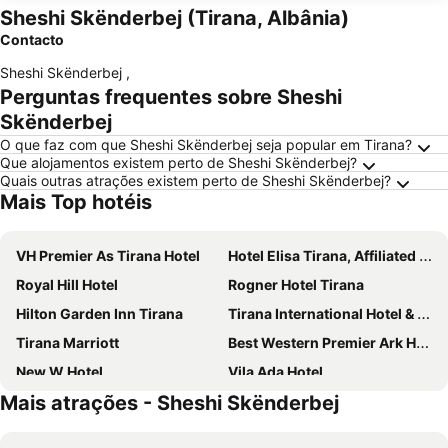
Sheshi Skënderbej (Tirana, Albânia)
Contacto
Sheshi Skënderbej
,
Perguntas frequentes sobre Sheshi
Skënderbej
O que faz com que Sheshi Skënderbej seja popular em Tirana?
Que alojamentos existem perto de Sheshi Skënderbej?
Quais outras atrações existem perto de Sheshi Skënderbej?
Mais Top hotéis
VH Premier As Tirana Hotel
Hotel Elisa Tirana, Affiliated by Meliá
Royal Hill Hotel
Rogner Hotel Tirana
Hilton Garden Inn Tirana
Tirana International Hotel & Conference Center
Tirana Marriott
Best Western Premier Ark Hotel
New W Hotel
Vila Ada Hotel
Mais atrações - Sheshi Skënderbej
Mercure Tirana
VH Eurostar Tirana Hotel Congress & Spa
Destiny Hotel
mk hotel tirana