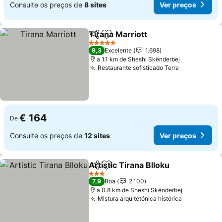
Consulte os preços de
8 sites
Ver preços
Tirana Marriott
Partilhar
Adicionar aos favoritos
Ver preços
5 Estrelas
9,3
Excelente
1.698
a 1.1 km de Sheshi Skënderbej
Restaurante sofisticado Terra
Ver preços
€ 164
De
Consulte os preços de
12 sites
Ver preços
Artistic Tirana Blloku
Partilhar
Adicionar aos favoritos
Ver p
3 Estrelas
7,9
Boa
2.100
a 0.8 km de Sheshi Skënderbej
Mistura arquitetónica histórica
Ver preço