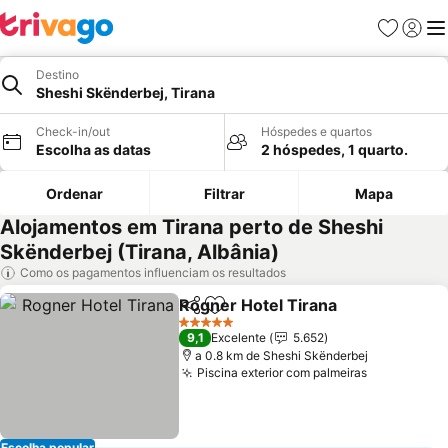
Favoritos
Iniciar
Me
Destino
Sheshi Skënderbej, Tirana
Check-in/out
Hóspedes e quartos
Escolha as datas
2 hóspedes, 1 quarto.
Ordenar
Filtrar
Mapa
Alojamentos em Tirana perto de Sheshi
Skënderbej (Tirana, Albânia)
Como os pagamentos influenciam os resultados
Rogner Hotel Tirana
Partilhar
Adicionar aos favoritos
Ver p
5 Estrelas
9,1
Excelente
5.652
a 0.8 km de Sheshi Skënderbej
Piscina exterior com palmeiras
Ver preço
Escolha popular