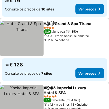
€ 76
De
Consulte os preços de
10 sites
Ver preços
Hotel Grand & Spa Tirana
Partilhar
Adicionar aos favoritos
V
4 Estrelas
8,0
Muito boa
850
a 0.9 km de Sheshi Skënderbej
Piscina coberta
Ver preços
€ 128
De
Consulte os preços de
7 sites
Ver preços
Xheko Imperial Luxury
Partilhar
Adicionar aos favoritos
Hotel & SPA
Ver preços
5 Estrelas
9,1
Excelente
4.875
a 1.1 km de Sheshi Skënderbej
Piscina interna aquecida