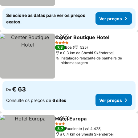
Selecione as datas para ver os preços
Ver preços
exatos.
Center Boutique Hotel
Partilhar
Adicionar aos favoritos
Ver
4 Estrelas
7,8
Boa
525
a 0.3 km de Sheshi Skënderbej
Instalação relaxante de banheira de
hidromassagem
€ 63
De
Consulte os preços de
6 sites
Ver preços
Hotel Europa
Partilhar
Adicionar aos favoritos
Ver preços
3 Estrelas
8,7
Excelente
4.428
a 0.4 km de Sheshi Skënderbej