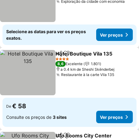
Exploração da cidade com economia
Ver p
Selecione as datas para ver os preços
Ver preços
exatos.
Hotel Boutique Vila 135
Partilhar
Adicionar aos favoritos
Ve
4 Estrelas
8,6
Excelente
1.801
a 0.4 km de Sheshi Skënderbej
Restaurante à la carte Vila 135
Ver preço
€ 58
De
Consulte os preços de
3 sites
Ver preços
Ufo Rooms City Center
Partilhar
Adicionar aos favoritos