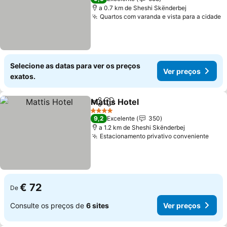
a 0.7 km de Sheshi Skënderbej
Quartos com varanda e vista para a cidade
V
Selecione as datas para ver os preços
Ver preços
exatos.
Mattis Hotel
Partilhar
Adicionar aos favoritos
Ver preços
4 Estrelas
9,2
Excelente
350
a 1.2 km de Sheshi Skënderbej
Estacionamento privativo conveniente
Ver 
€ 72
De
Consulte os preços de
6 sites
Ver preços