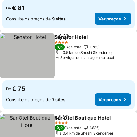
€ 81
De
Consulte os preços de
9 sites
Ver preços
Senator Hotel
Partilhar
Adicionar aos favoritos
Ver preços
4 Estrelas
8,6
Excelente
1.789
a 0.5 km de Sheshi Skënderbej
Serviços de massagem no local
Ver preço
€ 75
De
Consulte os preços de
7 sites
Ver preços
Sar'Otel Boutique Hotel
Partilhar
Adicionar aos favoritos
Ve
4 Estrelas
9,0
Excelente
1.826
a 0.4 km de Sheshi Skënderbej