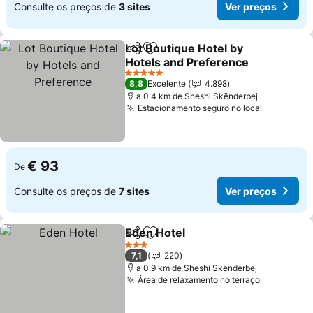
Consulte os preços de
3 sites
Ver preços
Lot Boutique Hotel by
Partilhar
Adicionar aos favoritos
Hotels and Preference
Ver preços
5 Estrelas
8,8
Excelente
4.898
a 0.4 km de Sheshi Skënderbej
Estacionamento seguro no local
Ver preço
€ 93
De
Consulte os preços de
7 sites
Ver preços
Eden Hotel
Partilhar
Adicionar aos favoritos
Ver preços
3 Estrelas
7,1
220
a 0.9 km de Sheshi Skënderbej
Área de relaxamento no terraço
Ver preço