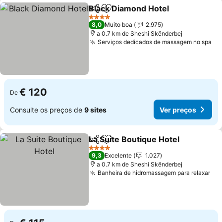
Black Diamond Hotel
Partilhar
Adicionar aos favoritos
Ver p
4 Estrelas
8,0
Muito boa
2.975
a 0.7 km de Sheshi Skënderbej
Serviços dedicados de massagem no spa
Ve
€ 120
De
Consulte os preços de
9 sites
Ver preços
La Suite Boutique Hotel
Partilhar
Adicionar aos favoritos
Ve
4 Estrelas
9,3
Excelente
1.027
a 0.7 km de Sheshi Skënderbej
Banheira de hidromassagem para relaxar
Ver