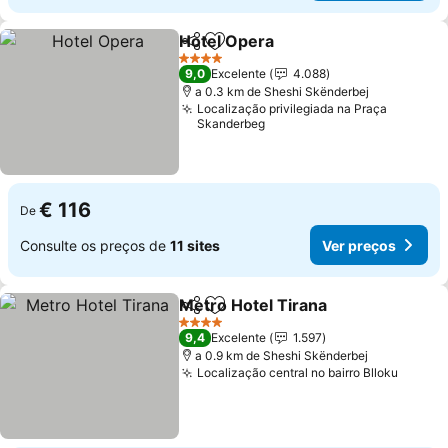
Hotel Opera
Partilhar
Adicionar aos favoritos
Ver preços
4 Estrelas
9,0
Excelente
4.088
a 0.3 km de Sheshi Skënderbej
Localização privilegiada na Praça
Skanderbeg
€ 116
De
Consulte os preços de
11 sites
Ver preços
Metro Hotel Tirana
Partilhar
Adicionar aos favoritos
Ver pre
4 Estrelas
9,4
Excelente
1.597
a 0.9 km de Sheshi Skënderbej
Localização central no bairro Blloku
Ver pr