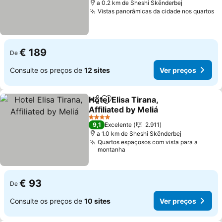
a 0.2 km de Sheshi Skënderbej
Vistas panorâmicas da cidade nos quartos
Ve
€ 189
De
Consulte os preços de
12 sites
Ver preços
Hotel Elisa Tirana,
Partilhar
Adicionar aos favoritos
Affiliated by Meliá
Ver preços
4 Estrelas
9,1
Excelente
2.911
a 1.0 km de Sheshi Skënderbej
Quartos espaçosos com vista para a
montanha
€ 93
De
Consulte os preços de
10 sites
Ver preços