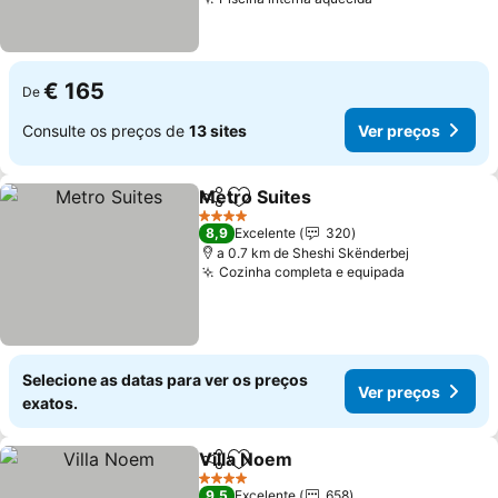
Ver preços
€ 165
De
Consulte os preços de
13 sites
Ver preços
Metro Suites
Partilhar
Adicionar aos favoritos
Ver preços
4 Estrelas
8,9
Excelente
320
a 0.7 km de Sheshi Skënderbej
Cozinha completa e equipada
Ver preços
Selecione as datas para ver os preços
Ver preços
exatos.
Villa Noem
Partilhar
Adicionar aos favoritos
Ver preços
4 Estrelas
9,5
Excelente
658