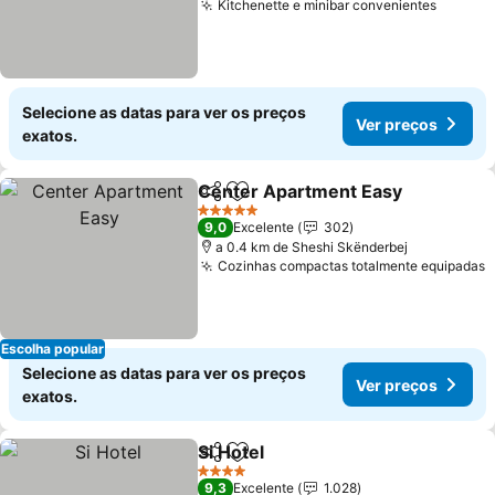
Kitchenette e minibar convenientes
Ver pr
Selecione as datas para ver os preços
Ver preços
exatos.
Center Apartment Easy
Partilhar
Adicionar aos favoritos
Ve
5 Estrelas
9,0
Excelente
302
a 0.4 km de Sheshi Skënderbej
Cozinhas compactas totalmente equipadas
V
Escolha popular
Selecione as datas para ver os preços
Ver preços
exatos.
Si Hotel
Partilhar
Adicionar aos favoritos
Ver preços
4 Estrelas
9,3
Excelente
1.028