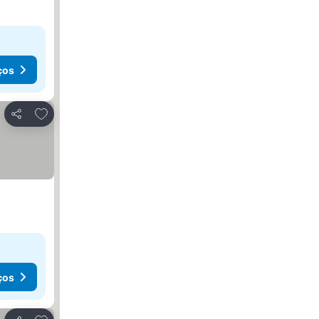
ços
Adicionar aos favoritos
Partilhar
ços