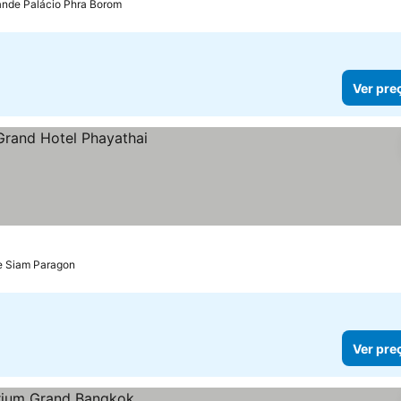
ande Palácio Phra Borom
Ver pre
de Siam Paragon
Ver pre