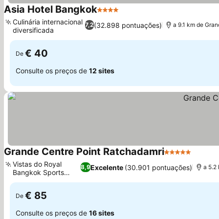
Asia Hotel Bangkok
4 Estrelas
Culinária internacional
(32.898 pontuações)
7,2
a 9.1 km de Gra
diversificada
€ 40
De
Consulte os preços de
12 sites
Grande Centre Point Ratchadamri
5 Estrelas
Vistas do Royal
Excelente
(30.901 pontuações)
8,9
a 5.2
Bangkok Sports
Club
€ 85
De
Consulte os preços de
16 sites