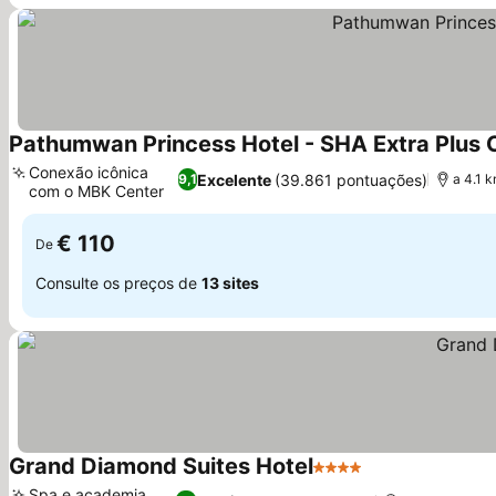
Pathumwan Princess Hotel - SHA Extra Plus C
Conexão icônica
Excelente
(39.861 pontuações)
9,1
a 4.1 
com o MBK Center
€ 110
De
Consulte os preços de
13 sites
Grand Diamond Suites Hotel
4 Estrelas
Spa e academia