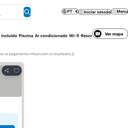
PT · €
Menu
Iniciar sessão
.
Ver mapa
incluído
Piscina
Ar condicionado
Wi-fi
Resort
Aparthotel
Luxu
o os pagamentos influenciam os resultados
Adicionar aos favoritos
Partilhar