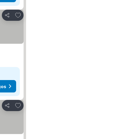
Adicionar aos favoritos
Partilhar
ços
Adicionar aos favoritos
Partilhar