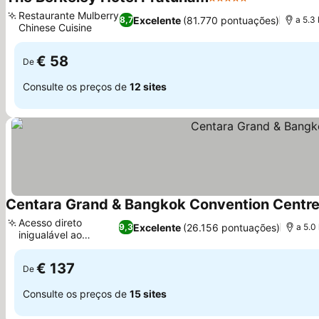
5 Estrelas
Restaurante Mulberry
Excelente
(81.770 pontuações)
8,7
a 5.3
Chinese Cuisine
€ 58
De
Consulte os preços de
12 sites
Centara Grand & Bangkok Convention Centre
Acesso direto
Excelente
(26.156 pontuações)
9,3
a 5.0
inigualável ao
shopping
€ 137
De
Consulte os preços de
15 sites