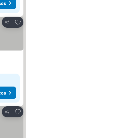
ços
Adicionar aos favoritos
Partilhar
ços
Adicionar aos favoritos
Partilhar