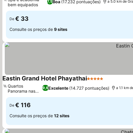
Boa
(17.232 pontuações)
7,5
a 5.0 km de Gr
bem equipados
€ 33
De
Consulte os preços de
9 sites
Eastin Grand Hotel Phayathai
5 Estrelas
Quartos
Excelente
(14.727 pontuações)
9,6
a 1.1 km 
Panorama nas
alturas
€ 116
De
Consulte os preços de
12 sites