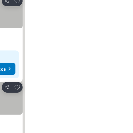
Adicionar aos favoritos
Partilhar
ços
Adicionar aos favoritos
Partilhar