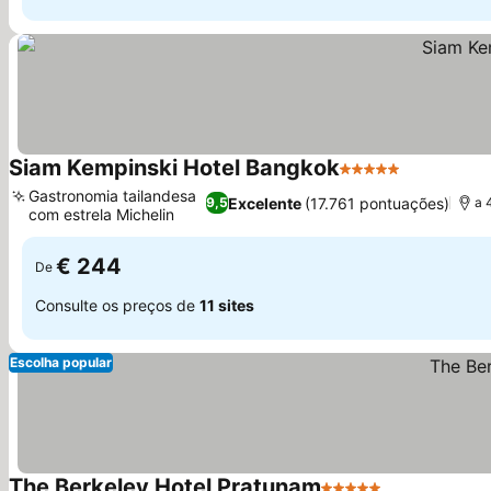
Siam Kempinski Hotel Bangkok
5 Estrelas
Gastronomia tailandesa
Excelente
(17.761 pontuações)
9,5
a 
com estrela Michelin
€ 244
De
Consulte os preços de
11 sites
Escolha popular
The Berkeley Hotel Pratunam