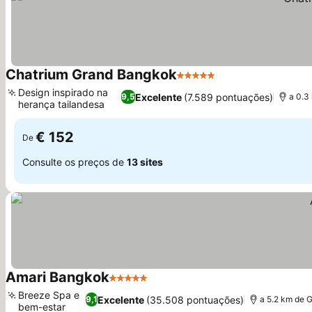
Chatrium Grand Bangkok
5 Estrelas
Design inspirado na
Excelente
(7.589 pontuações)
9,5
a 0.3
herança tailandesa
€ 152
De
Consulte os preços de
13 sites
Amari Bangkok
5 Estrelas
Breeze Spa e
Excelente
(35.508 pontuações)
9,1
a 5.2 km de 
bem-estar