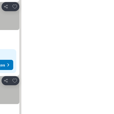
Adicionar aos favoritos
Partilhar
ços
Adicionar aos favoritos
Partilhar