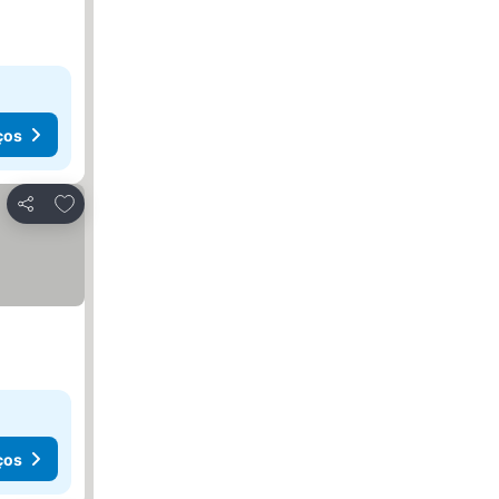
ços
Adicionar aos favoritos
Partilhar
ços