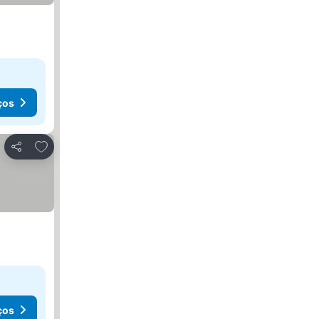
ços
Adicionar aos favoritos
Partilhar
ços