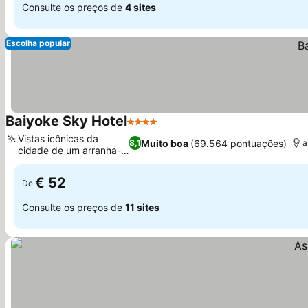
Consulte os preços de
4 sites
Escolha popular
Baiyoke Sky Hotel
4 Estrelas
Vistas icônicas da
Muito boa
(69.564 pontuações)
8,1
a
cidade de um arranha-
céu
€ 52
De
Consulte os preços de
11 sites