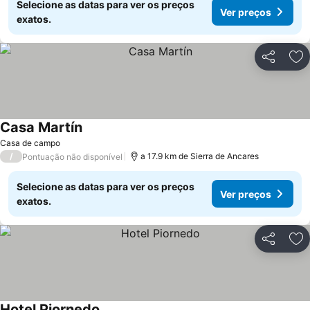
Selecione as datas para ver os preços
Ver preços
exatos.
Partilhar
Ad
Casa Martín
Casa de campo
/
a 17.9 km de Sierra de Ancares
Pontuação não disponível
Selecione as datas para ver os preços
Ver preços
exatos.
Partilhar
Ad
Hotel Piornedo