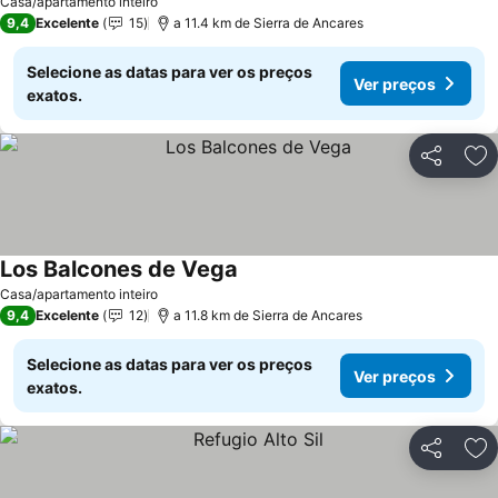
Casa/apartamento inteiro
9,4
Excelente
15
a 11.4 km de Sierra de Ancares
Selecione as datas para ver os preços
Ver preços
exatos.
Partilhar
Ad
Los Balcones de Vega
Casa/apartamento inteiro
9,4
Excelente
12
a 11.8 km de Sierra de Ancares
Selecione as datas para ver os preços
Ver preços
exatos.
Partilhar
Ad