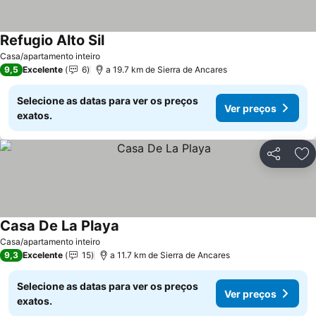
Refugio Alto Sil
Casa/apartamento inteiro
9,5
Excelente
6
a 19.7 km de Sierra de Ancares
Selecione as datas para ver os preços
Ver preços
exatos.
Partilhar
Ad
Casa De La Playa
Casa/apartamento inteiro
9,3
Excelente
15
a 11.7 km de Sierra de Ancares
Selecione as datas para ver os preços
Ver preços
exatos.