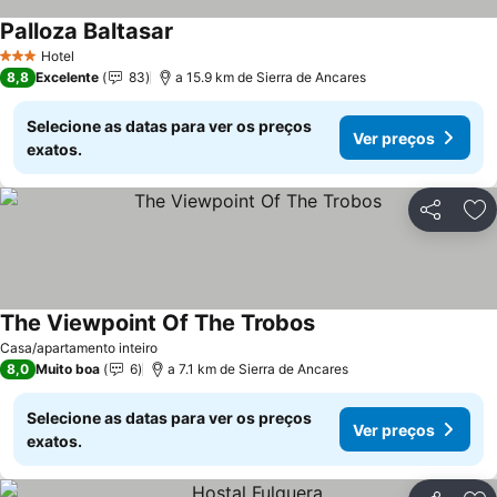
Palloza Baltasar
Hotel
3 Estrelas
8,8
Excelente
83
a 15.9 km de Sierra de Ancares
Selecione as datas para ver os preços
Ver preços
exatos.
Partilhar
Ad
The Viewpoint Of The Trobos
Casa/apartamento inteiro
8,0
Muito boa
6
a 7.1 km de Sierra de Ancares
Selecione as datas para ver os preços
Ver preços
exatos.