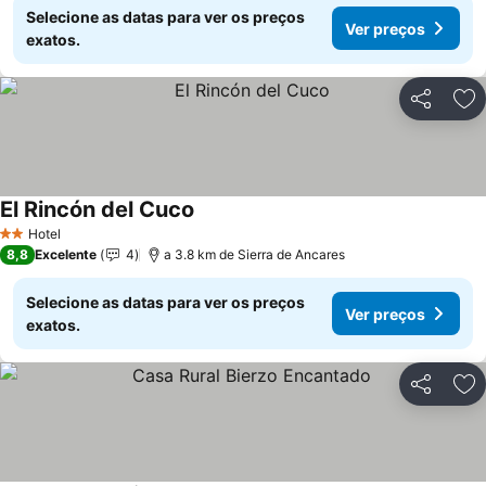
Selecione as datas para ver os preços
Ver preços
exatos.
Partilhar
Ad
El Rincón del Cuco
Hotel
2 Estrelas
8,8
Excelente
4
a 3.8 km de Sierra de Ancares
Selecione as datas para ver os preços
Ver preços
exatos.
Partilhar
Ad