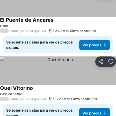
El Puente de Ancares
Hotel
/
a 2.3 km de Sierra de Ancares
Pontuação não disponível
Selecione as datas para ver os preços
Ver preços
exatos.
Partilhar
Ad
Quei Vitorino
Casa de campo
/
a 17.2 km de Sierra de Ancares
Pontuação não disponível
Selecione as datas para ver os preços
Ver preços
exatos.