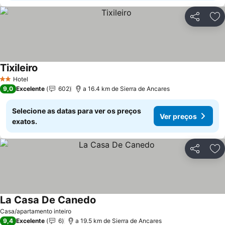
Partilhar
Ad
Tixileiro
Hotel
2 Estrelas
9,0
Excelente
602
a 16.4 km de Sierra de Ancares
Selecione as datas para ver os preços
Ver preços
exatos.
Partilhar
Ad
La Casa De Canedo
Casa/apartamento inteiro
9,4
Excelente
6
a 19.5 km de Sierra de Ancares