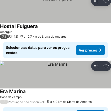
Partilhar
Ad
Hostal Fulguera
Albergue
7,1
12
a 12.7 km de Sierra de Ancares
Selecione as datas para ver os preços
Ver preços
exatos.
Partilhar
Ad
Era Marina
Casa de campo
/
a 4.9 km de Sierra de Ancares
Pontuação não disponível