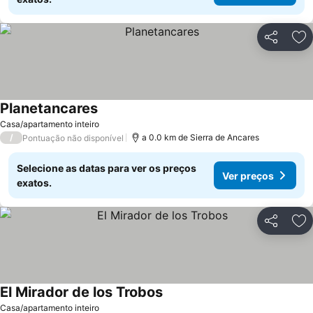
Partilhar
Ad
Planetancares
Casa/apartamento inteiro
/
a 0.0 km de Sierra de Ancares
Pontuação não disponível
Selecione as datas para ver os preços
Ver preços
exatos.
Partilhar
Ad
El Mirador de los Trobos
Casa/apartamento inteiro