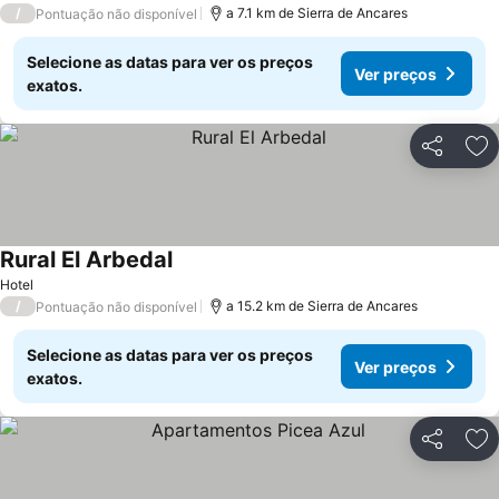
/
a 7.1 km de Sierra de Ancares
Pontuação não disponível
Selecione as datas para ver os preços
Ver preços
exatos.
Partilhar
Ad
Rural El Arbedal
Hotel
/
a 15.2 km de Sierra de Ancares
Pontuação não disponível
Selecione as datas para ver os preços
Ver preços
exatos.
Partilhar
Ad