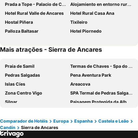
Prada a Tope - Palacio de Canedo
Alojamiento en entorno rural Los Trobos
Hotel Rural Valle de Ancares
Hotel Rural Casa Ana
Hostal Piñera
Tixileiro
Palloza Baltasar
Hotel Piornedo
Mais atrações - Sierra de Ancares
Praia de Samil
Termas de Chaves - Spa do Imperador
Pedras Salgadas
Pena Aventura Park
Islas Cíes
Areacova
Zona Centro Vigo
SPA Termal de Pedras Salgadas
Silgar
Paisagem Protegida da Albufeira do Azibo
NaturWaterPark - Parque de Diversões do Douro
Lago de Sanabria
Praia Areabrava
Praia da Lanzada
Comparador de Hotéis
Europa
Espanha
Castela e Leão
Candín
Sierra de Ancares
Catedral de Santiago de Compostela
Estação Ferroviária do Pinhão
Santuário de São Bento da Porta Aberta
Castelo de Castro Laboreiro