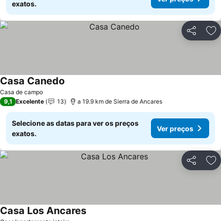
exatos.
Partilhar
Ad
Casa Canedo
Casa de campo
9,1
Excelente
13
a 19.9 km de Sierra de Ancares
Selecione as datas para ver os preços
Ver preços
exatos.
Partilhar
Ad
Casa Los Ancares