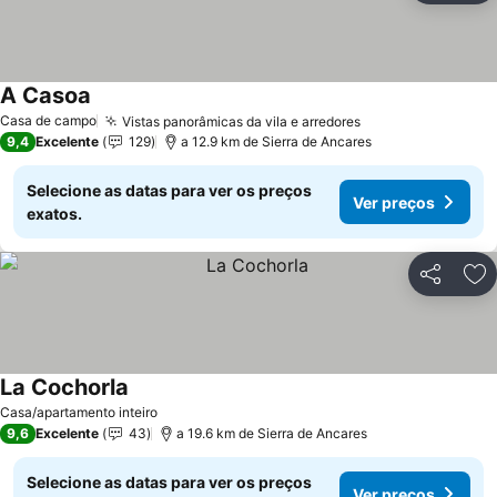
A Casoa
Casa de campo
Vistas panorâmicas da vila e arredores
9,4
Excelente
129
a 12.9 km de Sierra de Ancares
Selecione as datas para ver os preços
Ver preços
exatos.
Partilhar
Ad
La Cochorla
Casa/apartamento inteiro
9,6
Excelente
43
a 19.6 km de Sierra de Ancares
Selecione as datas para ver os preços
Ver preços