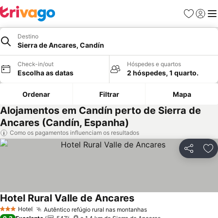
Favoritos
Iniciar
Me
Destino
Sierra de Ancares, Candín
Check-in/out
Hóspedes e quartos
Escolha as datas
2 hóspedes, 1 quarto.
Ordenar
Filtrar
Mapa
Alojamentos em Candín perto de Sierra de
Ancares (Candín, Espanha)
Como os pagamentos influenciam os resultados
Partilhar
Ad
Hotel Rural Valle de Ancares
Hotel
Autêntico refúgio rural nas montanhas
3 Estrelas