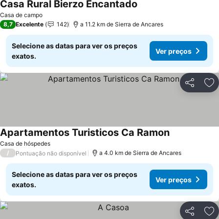
Casa Rural Bierzo Encantado
Casa de campo
8,7
Excelente
142
a 11.2 km de Sierra de Ancares
Selecione as datas para ver os preços
Ver preços
exatos.
Partilhar
Ad
Apartamentos Turisticos Ca Ramon
Casa de hóspedes
/
a 4.0 km de Sierra de Ancares
Pontuação não disponível
Selecione as datas para ver os preços
Ver preços
exatos.
Partilhar
Ad