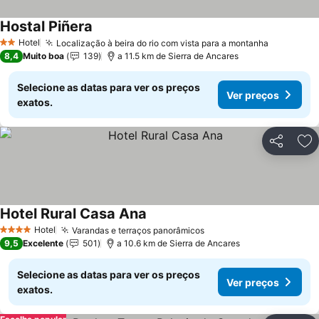
Hostal Piñera
Hotel
Localização à beira do rio com vista para a montanha
2 Estrelas
8,4
Muito boa
139
a 11.5 km de Sierra de Ancares
Selecione as datas para ver os preços
Ver preços
exatos.
Partilhar
Ad
Hotel Rural Casa Ana
Hotel
Varandas e terraços panorâmicos
4 Estrelas
9,5
Excelente
501
a 10.6 km de Sierra de Ancares
Selecione as datas para ver os preços
Ver preços
exatos.