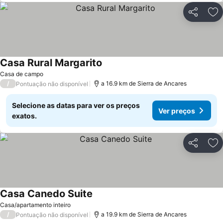
Partilhar
Ad
Casa Rural Margarito
Casa de campo
/
a 16.9 km de Sierra de Ancares
Pontuação não disponível
Selecione as datas para ver os preços
Ver preços
exatos.
Partilhar
Ad
Casa Canedo Suite
Casa/apartamento inteiro
/
a 19.9 km de Sierra de Ancares
Pontuação não disponível