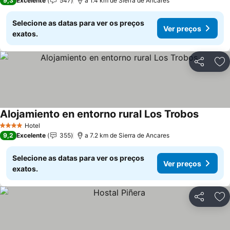
9,3
Excelente
547
a 1.4 km de Sierra de Ancares
Selecione as datas para ver os preços
Ver preços
exatos.
Partilhar
Ad
Alojamiento en entorno rural Los Trobos
Hotel
4 Estrelas
9,2
Excelente
355
a 7.2 km de Sierra de Ancares
Selecione as datas para ver os preços
Ver preços
exatos.
Partilhar
Ad