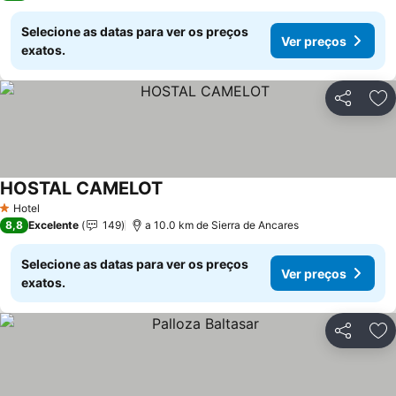
Selecione as datas para ver os preços
Ver preços
exatos.
Partilhar
Ad
HOSTAL CAMELOT
Hotel
1 Estrelas
8,8
Excelente
149
a 10.0 km de Sierra de Ancares
Selecione as datas para ver os preços
Ver preços
exatos.
Partilhar
Ad