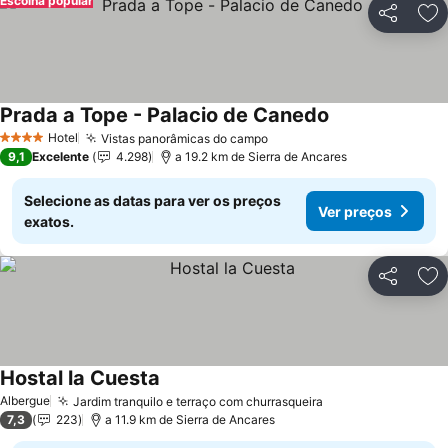
Escolha popular
Partilhar
Ad
Prada a Tope - Palacio de Canedo
Hotel
Vistas panorâmicas do campo
4 Estrelas
9,1
Excelente
4.298
a 19.2 km de Sierra de Ancares
Selecione as datas para ver os preços
Ver preços
exatos.
Partilhar
Ad
Hostal la Cuesta
Albergue
Jardim tranquilo e terraço com churrasqueira
7,3
223
a 11.9 km de Sierra de Ancares