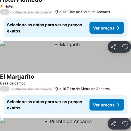
Hotel
1 Estrelas
/
a 13.2 km de Sierra de Ancares
Pontuação não disponível
Selecione as datas para ver os preços
Ver preços
exatos.
Partilhar
Ad
El Margarito
Casa de campo
/
a 16.7 km de Sierra de Ancares
Pontuação não disponível
Selecione as datas para ver os preços
Ver preços
exatos.
Partilhar
Ad