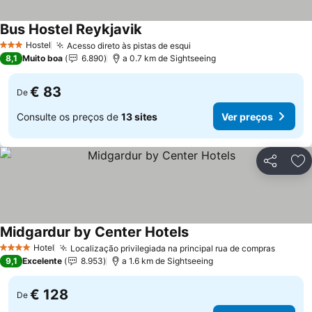
Bus Hostel Reykjavik
Hostel
Acesso direto às pistas de esqui
3 Estrelas
8,1
Muito boa
6.890
a 0.7 km de Sightseeing
€ 83
De
Consulte os preços de
13 sites
Ver preços
Partilhar
Ad
Midgardur by Center Hotels
Hotel
Localização privilegiada na principal rua de compras
4 Estrelas
9,1
Excelente
8.953
a 1.6 km de Sightseeing
€ 128
De