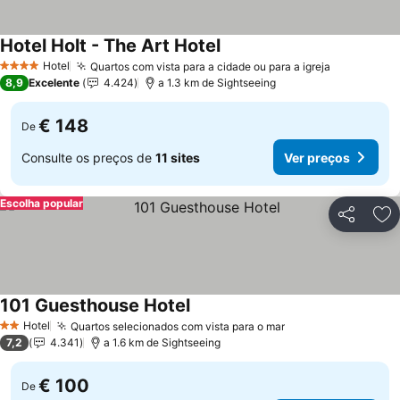
Hotel Holt - The Art Hotel
Hotel
Quartos com vista para a cidade ou para a igreja
4 Estrelas
8,9
Excelente
4.424
a 1.3 km de Sightseeing
€ 148
De
Consulte os preços de
11 sites
Ver preços
Escolha popular
Partilhar
Ad
101 Guesthouse Hotel
Hotel
Quartos selecionados com vista para o mar
2 Estrelas
7,2
4.341
a 1.6 km de Sightseeing
€ 100
De