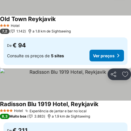
Old Town Reykjavik
Hotel
3 Estrelas
7,2
1.142
a 1.8 km de Sightseeing
€ 94
De
Consulte os preços de
5 sites
Ver preços
Partilhar
Ad
Radisson Blu 1919 Hotel, Reykjavik
Hotel
Experiência de jantar e bar no local
4 Estrelas
8,3
Muito boa
3.883
a 1.9 km de Sightseeing
€ 211
De