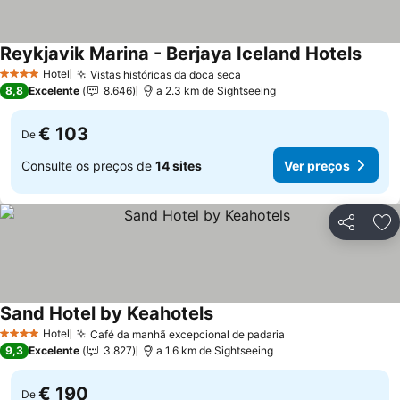
Reykjavik Marina - Berjaya Iceland Hotels
Hotel
Vistas históricas da doca seca
4 Estrelas
8,8
Excelente
8.646
a 2.3 km de Sightseeing
€ 103
De
Consulte os preços de
14 sites
Ver preços
Partilhar
Ad
Sand Hotel by Keahotels
Hotel
Café da manhã excepcional de padaria
4 Estrelas
9,3
Excelente
3.827
a 1.6 km de Sightseeing
€ 190
De