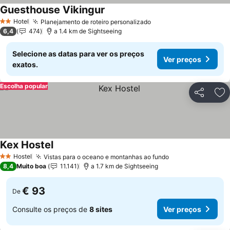
Guesthouse Vikingur
Hotel
Planejamento de roteiro personalizado
2 Estrelas
6,4
474
a 1.4 km de Sightseeing
Selecione as datas para ver os preços
Ver preços
exatos.
Escolha popular
Partilhar
Ad
Kex Hostel
Hostel
Vistas para o oceano e montanhas ao fundo
2 Estrelas
8,4
Muito boa
11.141
a 1.7 km de Sightseeing
€ 93
De
Consulte os preços de
8 sites
Ver preços