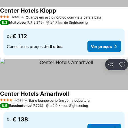
Center Hotels Klopp
Hotel
Quartos em estilo nórdico com vista para a baía
3 Estrelas
8,3
Muito boa
5.245
a 1.7 km de Sightseeing
€ 112
De
Consulte os preços de
9 sites
Ver preços
Partilhar
Ad
Center Hotels Arnarhvoll
Hotel
Bar e lounge panorâmico na cobertura
4 Estrelas
8,5
Excelente
7.723
a 2.0 km de Sightseeing
€ 138
De