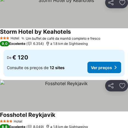
Partilhar
Ad
Storm Hotel by Keahotels
Hotel
Um buffet de café da manhã completo e fresco
3 Estrelas
9,0
Excelente
6.354
a 1.8 km de Sightseeing
€ 120
De
Consulte os preços de
12 sites
Ver preços
Partilhar
Ad
Fosshotel Reykjavik
Hotel
4 Estrelas
8,8
Excelente
8.049
a 1.8 km de Sightseeing