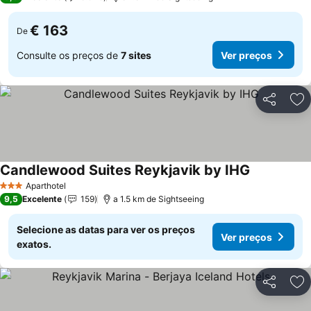
€ 163
De
Consulte os preços de
7 sites
Ver preços
Partilhar
Ad
Candlewood Suites Reykjavik by IHG
Aparthotel
3 Estrelas
9,5
Excelente
159
a 1.5 km de Sightseeing
Selecione as datas para ver os preços
Ver preços
exatos.
Partilhar
Ad