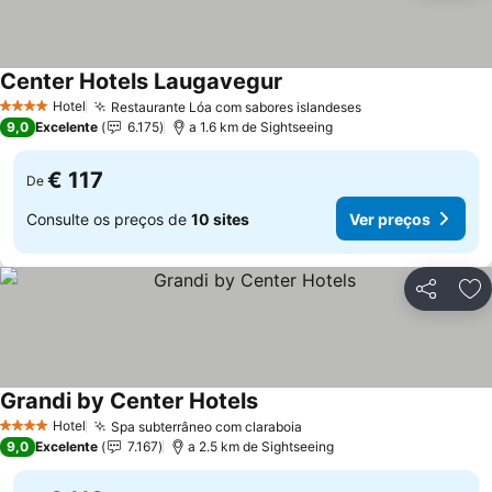
Center Hotels Laugavegur
Hotel
Restaurante Lóa com sabores islandeses
4 Estrelas
9,0
Excelente
6.175
a 1.6 km de Sightseeing
€ 117
De
Consulte os preços de
10 sites
Ver preços
Partilhar
Ad
Grandi by Center Hotels
Hotel
Spa subterrâneo com claraboia
4 Estrelas
9,0
Excelente
7.167
a 2.5 km de Sightseeing