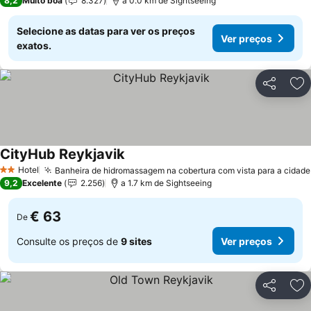
8,2
Muito boa
8.327
a 0.0 km de Sightseeing
Selecione as datas para ver os preços
Ver preços
exatos.
Partilhar
Ad
CityHub Reykjavik
Hotel
Banheira de hidromassagem na cobertura com vista para a cidade
2 Estrelas
9,2
Excelente
2.256
a 1.7 km de Sightseeing
€ 63
De
Consulte os preços de
9 sites
Ver preços
Partilhar
Ad