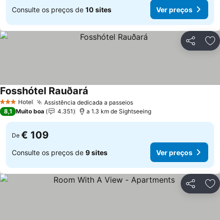
Consulte os preços de
10 sites
Ver preços
Partilhar
Ad
Fosshótel Rauðará
Hotel
Assistência dedicada a passeios
3 Estrelas
8,1
Muito boa
4.351
a 1.3 km de Sightseeing
€ 109
De
Consulte os preços de
9 sites
Ver preços
Partilhar
Ad