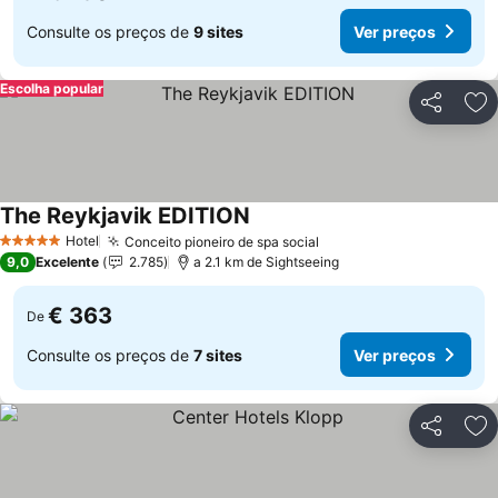
Consulte os preços de
9 sites
Ver preços
Escolha popular
Partilhar
Ad
The Reykjavik EDITION
Hotel
Conceito pioneiro de spa social
5 Estrelas
9,0
Excelente
2.785
a 2.1 km de Sightseeing
€ 363
De
Consulte os preços de
7 sites
Ver preços
Partilhar
Ad