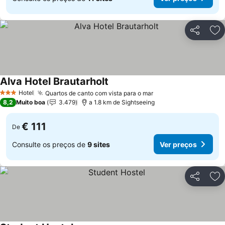
Partilhar
Ad
Alva Hotel Brautarholt
Hotel
Quartos de canto com vista para o mar
3 Estrelas
8,2
Muito boa
3.479
a 1.8 km de Sightseeing
€ 111
De
Consulte os preços de
9 sites
Ver preços
Partilhar
Ad