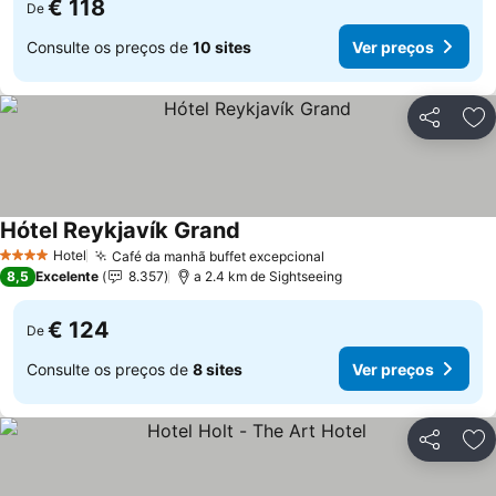
€ 118
De
Consulte os preços de
10 sites
Ver preços
Partilhar
Ad
Hótel Reykjavík Grand
Hotel
Café da manhã buffet excepcional
4 Estrelas
8,5
Excelente
8.357
a 2.4 km de Sightseeing
€ 124
De
Consulte os preços de
8 sites
Ver preços
Partilhar
Ad