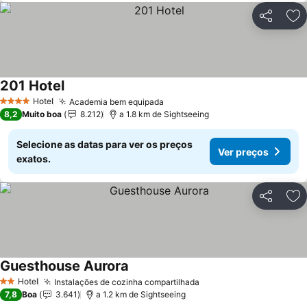
Partilhar
Ad
201 Hotel
Hotel
Academia bem equipada
4 Estrelas
8,2
Muito boa
8.212
a 1.8 km de Sightseeing
Selecione as datas para ver os preços
Ver preços
exatos.
Partilhar
Ad
Guesthouse Aurora
Hotel
Instalações de cozinha compartilhada
2 Estrelas
7,8
Boa
3.641
a 1.2 km de Sightseeing