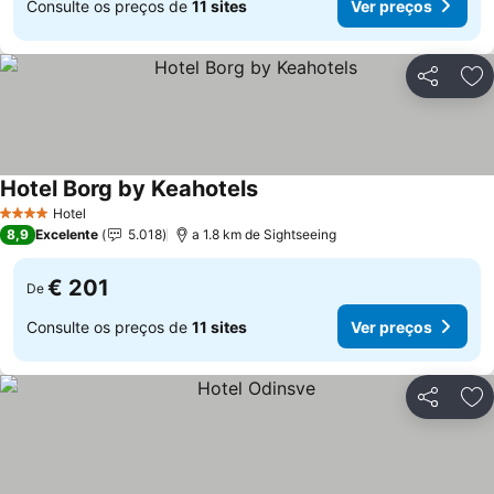
Consulte os preços de
11 sites
Ver preços
Partilhar
Ad
Hotel Borg by Keahotels
Hotel
4 Estrelas
8,9
Excelente
5.018
a 1.8 km de Sightseeing
€ 201
De
Consulte os preços de
11 sites
Ver preços
Partilhar
Ad