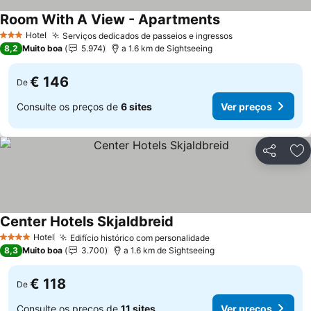
Room With A View - Apartments
Hotel
Serviços dedicados de passeios e ingressos
3 Estrelas
8,2
Muito boa
5.974
a 1.6 km de Sightseeing
€ 146
De
Consulte os preços de
6 sites
Ver preços
Partilhar
Ad
Center Hotels Skjaldbreid
Hotel
Edifício histórico com personalidade
4 Estrelas
8,3
Muito boa
3.700
a 1.6 km de Sightseeing
€ 118
De
Consulte os preços de
11 sites
Ver preços