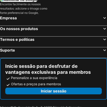
Encontre facilmente os nossos
Hotel Klettur
Hlid Fisherman's Village
resultados: adicione o trivago como
Arctic Comfort Hotel
Hotel Reykjavík Centrum
fonte preferencial no Google.
Empresa
Hlemmur Square
Hotel Reykjavik Saga
Alda Hotel Reykjavik
Reykjavik Residence Apartment Hotel
Os nossos produtos
Iceland Parliament Hotel, Curio Collection By Hilton
Hotel Leifur Eiriksson
Termos e políticas
Sand Hotel by Keahotels
Hotel Vellir
Hallgrims Guesthouse
Freyja Guesthouse & Suites
Suporte
Ice
Domus Guesthouse
Hotel Hótel Garður
Fosshótel Rauðará
Inicie sessão para desfrutar de
Fosshotel Lind
Reykjavik4You Apartments
vantagens exclusivas para membros
Hotel Vera
100 Iceland Hotel
Personalize a sua experiência
Urban RVK studios by Heimaleiga
Midtown Reykjavik by Heimaleiga
Ofertas e preços para membros
Hotel Borg by Keahotels
Ion City Hotel
Iniciar sessão