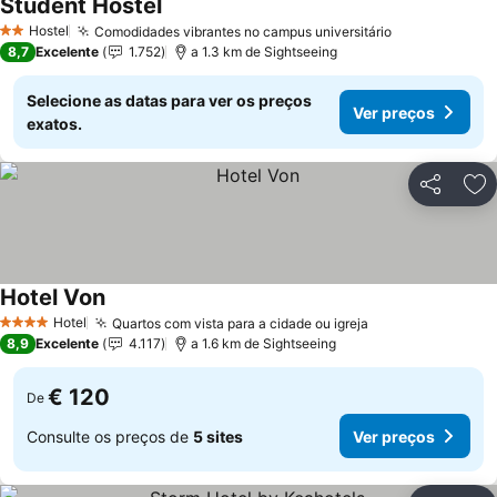
Student Hostel
Hostel
Comodidades vibrantes no campus universitário
2 Estrelas
8,7
Excelente
1.752
a 1.3 km de Sightseeing
Selecione as datas para ver os preços
Ver preços
exatos.
Partilhar
Ad
Hotel Von
Hotel
Quartos com vista para a cidade ou igreja
4 Estrelas
8,9
Excelente
4.117
a 1.6 km de Sightseeing
€ 120
De
Consulte os preços de
5 sites
Ver preços