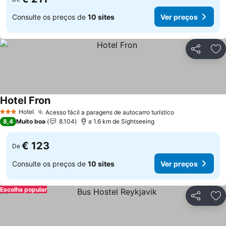
Consulte os preços de
10 sites
Ver preços
Partilhar
Ad
Hotel Fron
Hotel
Acesso fácil a paragens de autocarro turístico
3 Estrelas
8,4
Muito boa
8.104
a 1.6 km de Sightseeing
€ 123
De
Consulte os preços de
10 sites
Ver preços
Escolha popular
Partilhar
Ad