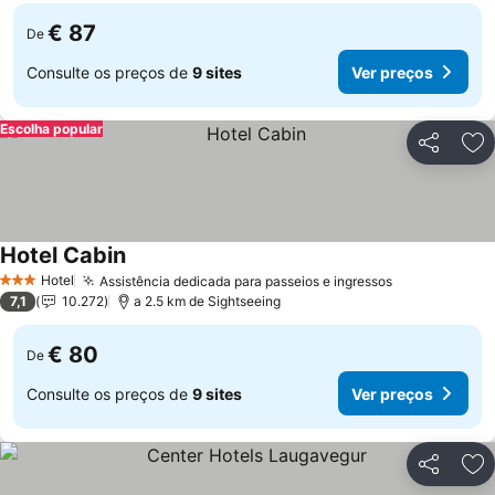
€ 87
De
Consulte os preços de
9 sites
Ver preços
Escolha popular
Partilhar
Ad
Hotel Cabin
Hotel
Assistência dedicada para passeios e ingressos
3 Estrelas
7,1
10.272
a 2.5 km de Sightseeing
€ 80
De
Consulte os preços de
9 sites
Ver preços
Partilhar
Ad