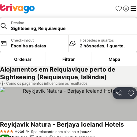
Favoritos
Iniciar
Me
Destino
Sightseeing, Reiquiavique
Check-in/out
Hóspedes e quartos
Escolha as datas
2 hóspedes, 1 quarto.
Ordenar
Filtrar
Mapa
Alojamentos em Reiquiavique perto de
Sightseeing (Reiquiavique, Islândia)
Como os pagamentos influenciam os resultados
Partilhar
Ad
Reykjavik Natura - Berjaya Iceland Hotels
Hotel
Spa relaxante com piscina e jacuzzi
4 Estrelas