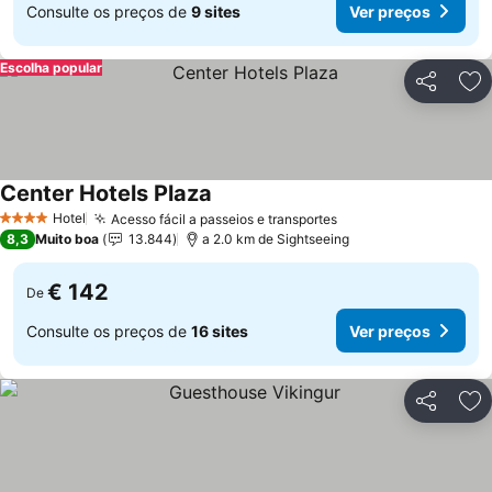
Consulte os preços de
9 sites
Ver preços
Escolha popular
Partilhar
Ad
Center Hotels Plaza
Hotel
Acesso fácil a passeios e transportes
4 Estrelas
8,3
Muito boa
13.844
a 2.0 km de Sightseeing
€ 142
De
Consulte os preços de
16 sites
Ver preços
Partilhar
Ad