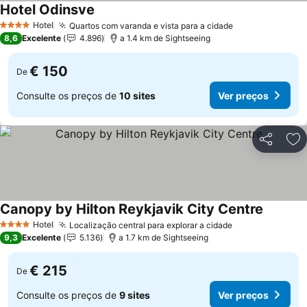
Hotel Odinsve
Hotel
Quartos com varanda e vista para a cidade
4 Estrelas
8,6
Excelente
4.896
a 1.4 km de Sightseeing
€ 150
De
Consulte os preços de
10 sites
Ver preços
Partilhar
Ad
Canopy by Hilton Reykjavik City Centre
Hotel
Localização central para explorar a cidade
4 Estrelas
9,3
Excelente
5.136
a 1.7 km de Sightseeing
€ 215
De
Consulte os preços de
9 sites
Ver preços