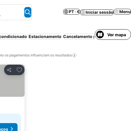
PT · €
Menu
Iniciar sessão
.
Ver mapa
 condicionado
Estacionamento
Cancelamento gratuito
Aparthote
o os pagamentos influenciam os resultados
Adicionar aos favoritos
Partilhar
eços