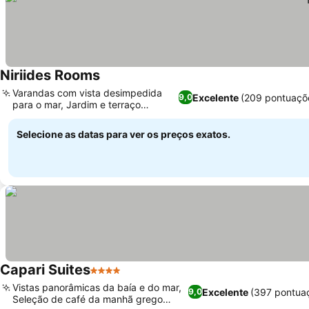
Niriides Rooms
Varandas com vista desimpedida
Excelente
(209 pontuaçõ
9,0
para o mar, Jardim e terraço
tranquilos
Selecione as datas para ver os preços exatos.
Capari Suites
4 Estrelas
Vistas panorâmicas da baía e do mar,
Excelente
(397 pontua
9,0
Seleção de café da manhã grego