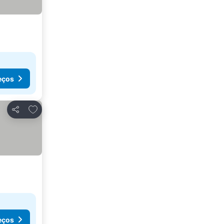
eços
Adicionar aos favoritos
Partilhar
eços