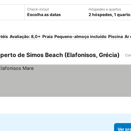
Check-in/out
Hóspedes e quartos
Escolha as datas
2 hóspedes, 1 quarto
téis
Avaliação: 8,0+
Praia
Pequeno-almoço incluído
Piscina
Ar
perto de Simos Beach (Elafonisos, Grécia)
Com
Ver pr