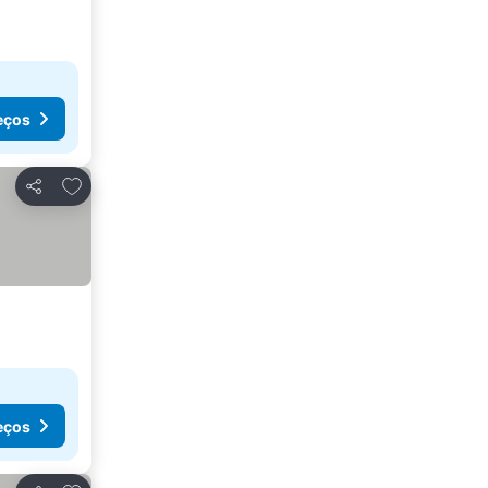
eços
Adicionar aos favoritos
Partilhar
eços