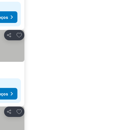
eços
Adicionar aos favoritos
Partilhar
eços
Adicionar aos favoritos
Partilhar