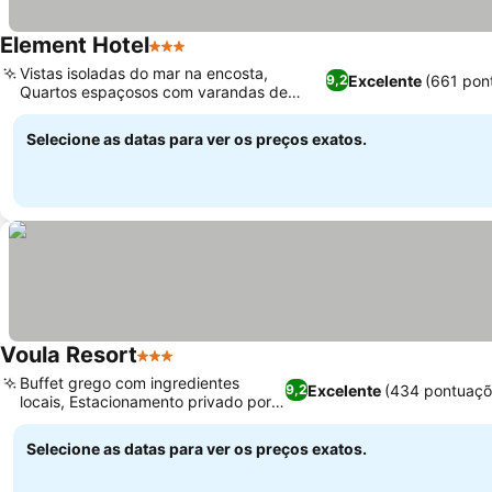
Element Hotel
3 Estrelas
Vistas isoladas do mar na encosta,
Excelente
(661 pon
9,2
Quartos espaçosos com varandas de
frente para o mar
Selecione as datas para ver os preços exatos.
Voula Resort
3 Estrelas
Buffet grego com ingredientes
Excelente
(434 pontuaçõ
9,2
locais, Estacionamento privado por
quarto
Selecione as datas para ver os preços exatos.