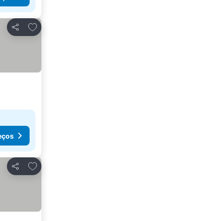
Adicionar aos favoritos
Partilhar
eços
Adicionar aos favoritos
Partilhar