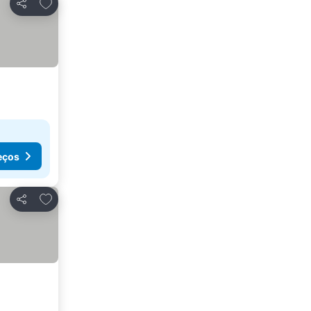
Adicionar aos favoritos
Partilhar
eços
Adicionar aos favoritos
Partilhar