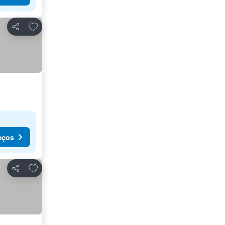
Adicionar aos favoritos
Partilhar
eços
Adicionar aos favoritos
Partilhar