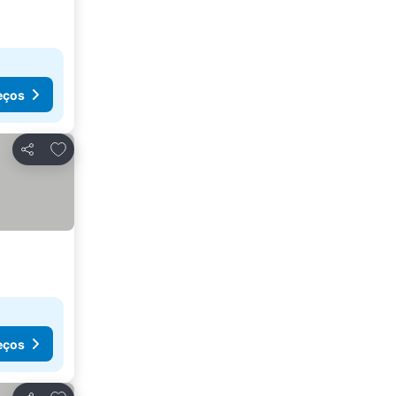
eços
Adicionar aos favoritos
Partilhar
eços