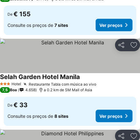
€ 155
De
Consulte os preços de
7 sites
Ver preços
Partilhar
Ad
Selah Garden Hotel Manila
Hotel
Restaurante Tabla com música ao vivo
3 Estrelas
7,5
Boa
4.658
a 0.2 km de SM Mall of Asia
€ 33
De
Consulte os preços de
8 sites
Ver preços
Partilhar
Ad