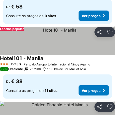
€ 58
De
Consulte os preços de
9 sites
Ver preços
Escolha popular
Partilhar
Ad
Hotel101 - Manila
Hotel
Perto do Aeroporto Internacional Ninoy Aquino
3 Estrelas
8,5
Excelente
26.238
a 1.3 km de SM Mall of Asia
€ 38
De
Consulte os preços de
11 sites
Ver preços
Partilhar
Ad