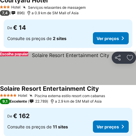
Courtyard Hotel
Hotel
Serviços relaxantes de massagem
3 Estrelas
7,4
896
a 0.9 km de SM Mall of Asia
€ 14
De
Consulte os preços de
2 sites
Ver preços
Escolha popular
Partilhar
Ad
Solaire Resort Entertainment City
Hotel
Piscina externa estilo resort com cabanas
5 Estrelas
9,1
Excelente
22.789
a 2.9 km de SM Mall of Asia
€ 162
De
Consulte os preços de
11 sites
Ver preços