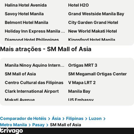
Halina Hotel Avenida
Hotel H2O
Savoy Hotel Manila
Grand Westside Manila Bay
Belmont Hotel Manila
City Garden Grand Hotel
Holiday Inn Express Manila Newport City by IHG
New World Makati Hotel
Diamond Hotel Philippines
Kingsford Hotel Manila
Mais atrações - SM Mall of Asia
Holiday Inn & Suites Manila Galleria By Ihg
Ramada by Wyndham Manila Central
Okada Manila
The Heritage Hotel Manila
Manila Ninoy Aquino International Airport
Ortigas MRT 3
The Peninsula Manila
Bayview Park Hotel Manila
SM Mall of Asia
SM Megamall Ortigas Center
The Bayleaf Intramuros
New Coast Hotel Manila
Centro Cultural das Filipinas
V Mapa LRT 2
1775 Adriatico Suites
The Picasso Boutique Serviced Residences
Clark International Airport
Manila Bay
Solaire Resort Entertainment City
Golden Phoenix Hotel Manila
Makati Avenue
US Embassy
Conrad Manila
Holiday Inn & Suites Makati By Ihg
Pambansang Museo ng Pilipinas
Intramuros
Seda Residences Makati
Red Planet Manila Binondo
Quiapo Church
Abad Santos LRT 1
Citadines Benavidez Makati
Miramar Hotel
Comparador de Hotéis
Ásia
Filipinas
Luzon
Metro Manila
Pasay
SM Mall of Asia
Manila Yacht Club
Ermita
OYO 769 Poblacion Suites Polaris
City Garden Hotel Makati