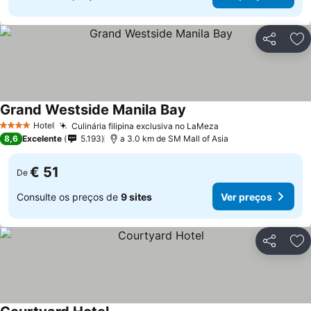
Partilhar
Ad
Grand Westside Manila Bay
Hotel
Culinária filipina exclusiva no LaMeza
4 Estrelas
8,6
Excelente
5.193
a 3.0 km de SM Mall of Asia
€ 51
De
Consulte os preços de
9 sites
Ver preços
Partilhar
Ad