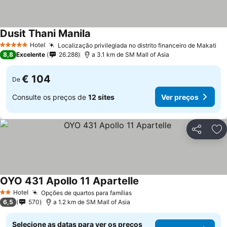
Dusit Thani Manila
Hotel
Localização privilegiada no distrito financeiro de Makati
5 Estrelas
8,8
Excelente
26.288
a 3.1 km de SM Mall of Asia
€ 104
De
Consulte os preços de
12 sites
Ver preços
Partilhar
Ad
OYO 431 Apollo 11 Apartelle
Hotel
Opções de quartos para famílias
2 Estrelas
6,5
570
a 1.2 km de SM Mall of Asia
Selecione as datas para ver os preços