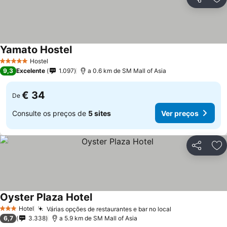
Partilhar
Ad
Yamato Hostel
Hostel
5 Estrelas
9,3
Excelente
1.097
a 0.6 km de SM Mall of Asia
€ 34
De
Consulte os preços de
5 sites
Ver preços
Partilhar
Ad
Oyster Plaza Hotel
Hotel
Várias opções de restaurantes e bar no local
3 Estrelas
6,7
3.338
a 5.9 km de SM Mall of Asia