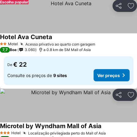
Escolha popular
Partilhar
Ad
Hotel Ava Cuneta
Motel
Acesso privativo ao quarto com garagem
2 Estrelas
7,7
Boa
3.060
a 0.8 km de SM Mall of Asia
€ 22
De
Consulte os preços de
9 sites
Ver preços
Partilhar
Ad
Microtel by Wyndham Mall of Asia
Hotel
Localização privilegiada perto do Mall of Asia
3 Estrelas