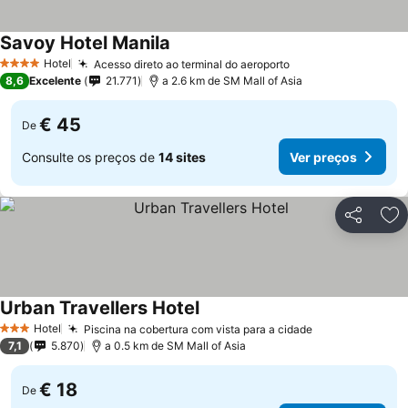
Savoy Hotel Manila
Hotel
Acesso direto ao terminal do aeroporto
4 Estrelas
8,6
Excelente
21.771
a 2.6 km de SM Mall of Asia
€ 45
De
Consulte os preços de
14 sites
Ver preços
Partilhar
Ad
Urban Travellers Hotel
Hotel
Piscina na cobertura com vista para a cidade
3 Estrelas
7,1
5.870
a 0.5 km de SM Mall of Asia
€ 18
De