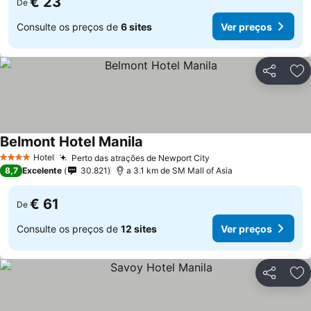
€ 23
De
Consulte os preços de
6 sites
Ver preços
Partilhar
Ad
Belmont Hotel Manila
Hotel
Perto das atrações de Newport City
4 Estrelas
8,7
Excelente
30.821
a 3.1 km de SM Mall of Asia
€ 61
De
Consulte os preços de
12 sites
Ver preços
Partilhar
Ad