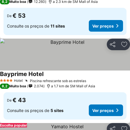
8,2
Muito boa
12.260
a 2.3 km de SM Mall of Asia
€ 53
De
Consulte os preços de
11 sites
Ver preços
Partilhar
Ad
Bayprime Hotel
Hotel
Piscina refrescante sob as estrelas
4 Estrelas
8,2
Muito boa
2.074
a 1.7 km de SM Mall of Asia
€ 43
De
Consulte os preços de
5 sites
Ver preços
Escolha popular