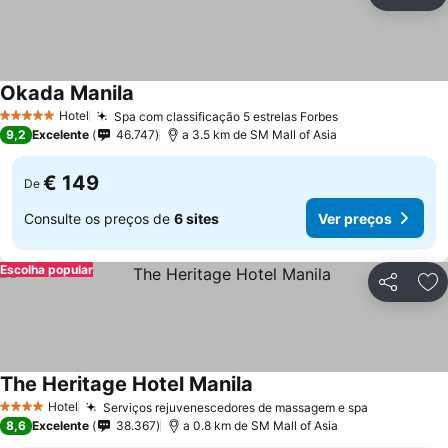
Partilhar
Ad
Okada Manila
Hotel
Spa com classificação 5 estrelas Forbes
5 Estrelas
9,2
Excelente
46.747
a 3.5 km de SM Mall of Asia
€ 149
De
Consulte os preços de
6 sites
Ver preços
Escolha popular
Partilhar
Ad
The Heritage Hotel Manila
Hotel
Serviços rejuvenescedores de massagem e spa
4 Estrelas
8,6
Excelente
38.367
a 0.8 km de SM Mall of Asia