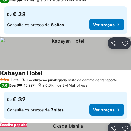
7,6
Boa
6.759
a 0.7 km de SM Mall of Asia
€ 28
De
Consulte os preços de
6 sites
Ver preços
Partilhar
Ad
Kabayan Hotel
Hotel
Localização privilegiada perto de centros de transporte
3 Estrelas
7,6
Boa
15.997
a 0.6 km de SM Mall of Asia
€ 32
De
Consulte os preços de
7 sites
Ver preços
Escolha popular