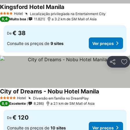
Kingsford Hotel Manila
Hotel
Localização privilegiada na Entertainment City
4 Estrelas
8,4
Muito boa
11.821
a 3.2 km de SM Mall of Asia
€ 38
De
Consulte os preços de
9 sites
Ver preços
Partilhar
Ad
City of Dreams - Nobu Hotel Manila
Hotel
Diversão em família no DreamPlay
5 Estrelas
8,9
Excelente
8.286
a 2.1 km de SM Mall of Asia
€ 120
De
Consulte os preços de
10 sites
Ver preços