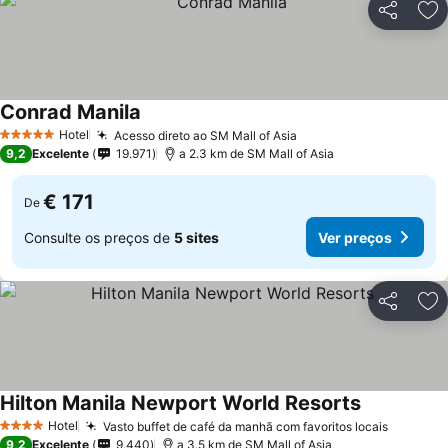
Partilhar
Ad
Conrad Manila
Hotel
Acesso direto ao SM Mall of Asia
5 Estrelas
9,2
Excelente
19.971
a 2.3 km de SM Mall of Asia
€ 171
De
Consulte os preços de
5 sites
Ver preços
Partilhar
Ad
Hilton Manila Newport World Resorts
Hotel
Vasto buffet de café da manhã com favoritos locais
4 Estrelas
9,2
Excelente
9.440
a 3.5 km de SM Mall of Asia