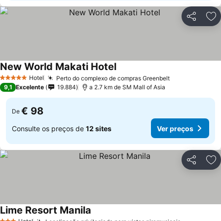
Partilhar
Ad
New World Makati Hotel
Hotel
Perto do complexo de compras Greenbelt
5 Estrelas
9,1
Excelente
19.884
a 2.7 km de SM Mall of Asia
€ 98
De
Consulte os preços de
12 sites
Ver preços
Partilhar
Ad
Lime Resort Manila