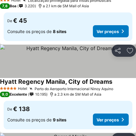
Hotel
Localização privilegiada para vistas piromusicais
3 Estrelas
7,8
Boa
3.220
a 2.1 km de SM Mall of Asia
€ 45
De
Consulte os preços de
8 sites
Ver preços
Partilhar
Ad
Hyatt Regency Manila, City of Dreams
Hotel
Perto do Aeroporto Internacional Ninoy Aquino
5 Estrelas
9,0
Excelente
10.195
a 2.3 km de SM Mall of Asia
€ 138
De
Consulte os preços de
9 sites
Ver preços