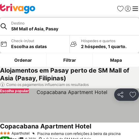
Favoritos
Iniciar
Me
Destino
SM Mall of Asia, Pasay
Check-in/out
Hóspedes e quartos
Escolha as datas
2 hóspedes, 1 quarto.
Ordenar
Filtrar
Mapa
Alojamentos em Pasay perto de SM Mall of
Asia (Pasay, Filipinas)
Como os pagamentos influenciam os resultados
Escolha popular
Partilhar
Ad
Copacabana Apartment Hotel
Aparthotel
Piscina externa com refeições à beira da piscina
3 Estrelas