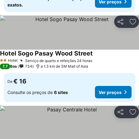
Ver preços
exatos.
Partilhar
Ad
Hotel Sogo Pasay Wood Street
Hotel
Serviço de quarto e refeições 24 horas
2 Estrelas
7,7
Boa
734
a 1.3 km de SM Mall of Asia
€ 16
De
Consulte os preços de
6 sites
Ver preços
Partilhar
Ad