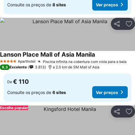
Consulte os preços de
8 sites
Ver preços
Partilhar
Ad
Lanson Place Mall of Asia Manila
Aparthotel
Piscina infinita na cobertura com vista para a baía
5 Estrelas
9,3
Excelente
3.813
a 2.0 km de SM Mall of Asia
€ 110
De
Consulte os preços de
6 sites
Ver preços
Escolha popular
Partilhar
Ad