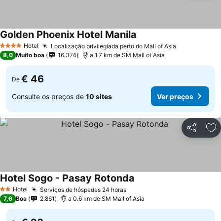
Golden Phoenix Hotel Manila
Hotel
Localização privilegiada perto do Mall of Asia
4 Estrelas
8,0
Muito boa
16.374
a 1.7 km de SM Mall of Asia
€ 46
De
Consulte os preços de
10 sites
Ver preços
Partilhar
Ad
Hotel Sogo - Pasay Rotonda
Hotel
Serviços de hóspedes 24 horas
2 Estrelas
7,6
Boa
2.861
a 0.6 km de SM Mall of Asia