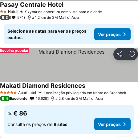
Pasay Centrale Hotel
Hotel
Skybar na cobertura com vista para a cidade
2 Estrelas
6,3
574
a 1.2 km de SM Mall of Asia
Selecione as datas para ver os preços
Ver preços
exatos.
Escolha popular
Partilhar
Ad
Makati Diamond Residences
Aparthotel
Localização privilegiada em frente ao Greenbelt
5 Estrelas
9,4
Excelente
16.629
a 2.8 km de SM Mall of Asia
€ 86
De
Consulte os preços de
8 sites
Ver preços