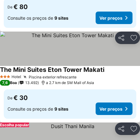
€ 80
De
Consulte os preços de
9 sites
Ver preços
Partilhar
Ad
The Mini Suites Eton Tower Makati
Hotel
Piscina exterior refrescante
3 Estrelas
7,6
Boa
13.492
a 2.7 km de SM Mall of Asia
€ 30
De
Consulte os preços de
9 sites
Ver preços
Escolha popular
Partilhar
Ad