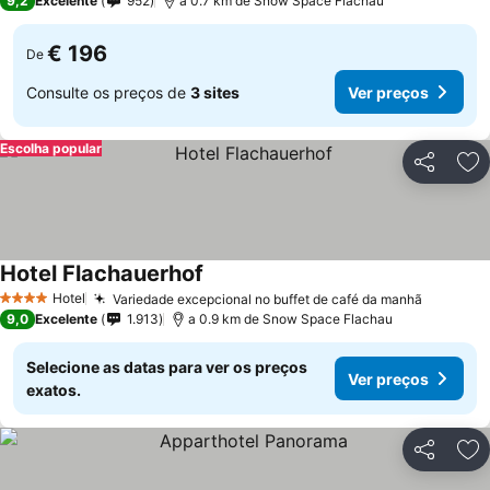
9,2
Excelente
952
a 0.7 km de Snow Space Flachau
€ 196
De
Consulte os preços de
3 sites
Ver preços
Escolha popular
Partilhar
Ad
Hotel Flachauerhof
Hotel
Variedade excepcional no buffet de café da manhã
4 Estrelas
9,0
Excelente
1.913
a 0.9 km de Snow Space Flachau
Selecione as datas para ver os preços
Ver preços
exatos.
Partilhar
Ad