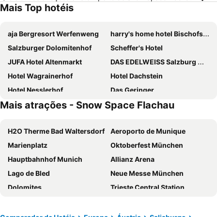
Mais Top hotéis
aja Bergresort Werfenweng
harry's home hotel Bischofshofen
Salzburger Dolomitenhof
Scheffer's Hotel
JUFA Hotel Altenmarkt
DAS EDELWEISS Salzburg Mountain Resort
Hotel Wagrainerhof
Hotel Dachstein
Hotel Nesslerhof
Das Geringer
Mais atrações - Snow Space Flachau
Hotel Felsenhof
Hotel Jagdhof
Hubertus Boutiquehotel Filzmoos
Berghotel Lämmerhof
H2O Therme Bad Waltersdorf
Aeroporto de Munique
ROBINSON Amadé
Apparthotel Samson
Marienplatz
Oktoberfest München
Apartments & Garni Alpenrose
Boutique Hotel Alpenhof
Hauptbahnhof Munich
Allianz Arena
Superior Hotel Edelweiss
Kinderhotel Waldhof
Lago de Bled
Neue Messe München
Accord & Alpin
Dolomites
Trieste Central Station
Altstadt-Lehel
Innsbruck Hauptbahnhof
Estação Central de Salzburgo
Maxvorstadt