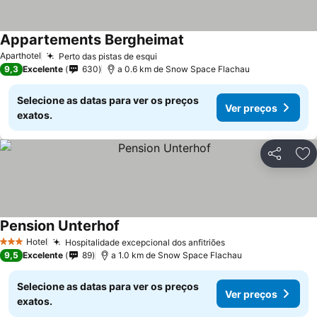
Appartements Bergheimat
Aparthotel
Perto das pistas de esqui
9,3
Excelente
630
a 0.6 km de Snow Space Flachau
Selecione as datas para ver os preços
Ver preços
exatos.
Partilhar
Ad
Pension Unterhof
Hotel
Hospitalidade excepcional dos anfitriões
3 Estrelas
9,5
Excelente
89
a 1.0 km de Snow Space Flachau
Selecione as datas para ver os preços
Ver preços
exatos.