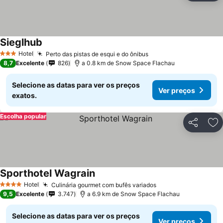
Sieglhub
Hotel
Perto das pistas de esqui e do ônibus
3 Estrelas
8,7
Excelente
826
a 0.8 km de Snow Space Flachau
Selecione as datas para ver os preços
Ver preços
exatos.
Escolha popular
Partilhar
Ad
Sporthotel Wagrain
Hotel
Culinária gourmet com bufês variados
4 Estrelas
9,5
Excelente
3.747
a 6.9 km de Snow Space Flachau
Selecione as datas para ver os preços
Ver preços