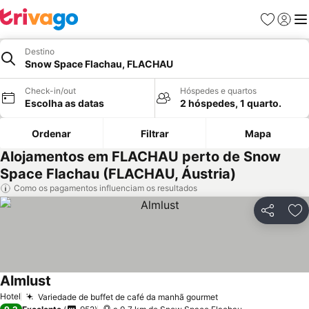
Favoritos
Iniciar
Me
Destino
Snow Space Flachau, FLACHAU
Check-in/out
Hóspedes e quartos
Escolha as datas
2 hóspedes, 1 quarto.
Ordenar
Filtrar
Mapa
Alojamentos em FLACHAU perto de Snow
Space Flachau (FLACHAU, Áustria)
Como os pagamentos influenciam os resultados
Partilhar
Ad
Almlust
Hotel
Variedade de buffet de café da manhã gourmet