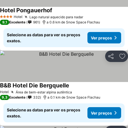
Hotel Pongauerhof
Hotel
Lago natural aquecido para nadar
4 Estrelas
9,1
Excelente
961
a 0.6 km de Snow Space Flachau
Selecione as datas para ver os preços
Ver preços
exatos.
Partilhar
Ad
B&B Hotel Die Bergquelle
Hotel
Área de bem-estar alpina autêntica
9,3
Excelente
332
a 0.1 km de Snow Space Flachau
Selecione as datas para ver os preços
Ver preços
exatos.