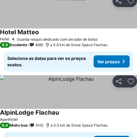
Partilhar
Ad
Hotel Matteo
Hotel
Guarda-esquis dedicado com secador de botas
9,0
Excelente
898
a 0.6 km de Snow Space Flachau
Selecione as datas para ver os preços
Ver preços
exatos.
Partilhar
Ad
AlpinLodge Flachau
Aparthotel
8,0
Muito boa
610
a 0.5 km de Snow Space Flachau