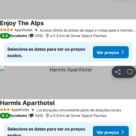
Enjoy The Alps
Aparthotel
Acesso direto às pistas de esqui e vistas para a montanha
4 Estrelas
9,8
Excelente
553
a 0.5 km de Snow Space Flachau
Selecione as datas para ver os preços
Ver preços
exatos.
Partilhar
Ad
Harmls Aparthotel
Aparthotel
Localização conveniente perto de atrações locais
3 Estrelas
9,3
Excelente
645
a 0.9 km de Snow Space Flachau
Selecione as datas para ver os preços
Ver preços
exatos.