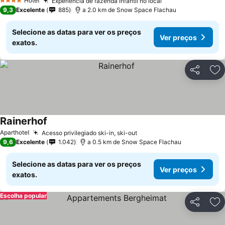
Hotel
Experiência de fazenda infantil no local
4 Estrelas
9,3
Excelente
885
a 2.0 km de Snow Space Flachau
Selecione as datas para ver os preços
Ver preços
exatos.
Partilhar
Ad
Rainerhof
Aparthotel
Acesso privilegiado ski-in, ski-out
9,6
Excelente
1.042
a 0.5 km de Snow Space Flachau
Selecione as datas para ver os preços
Ver preços
exatos.
Escolha popular
Partilhar
Ad