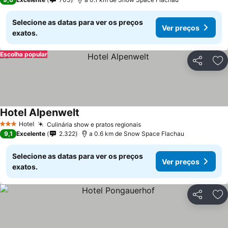
Selecione as datas para ver os preços
Ver preços
exatos.
Escolha popular
Partilhar
Ad
Hotel Alpenwelt
Hotel
Culinária show e pratos regionais
3 Estrelas
9,1
Excelente
2.322
a 0.6 km de Snow Space Flachau
Selecione as datas para ver os preços
Ver preços
exatos.
Partilhar
Ad