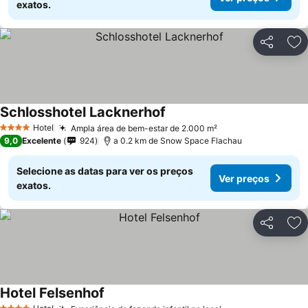
exatos.
Partilhar
Ad
Schlosshotel Lacknerhof
Hotel
Ampla área de bem-estar de 2.000 m²
4 Estrelas
9,0
Excelente
924
a 0.2 km de Snow Space Flachau
Selecione as datas para ver os preços
Ver preços
exatos.
Partilhar
Ad
Hotel Felsenhof