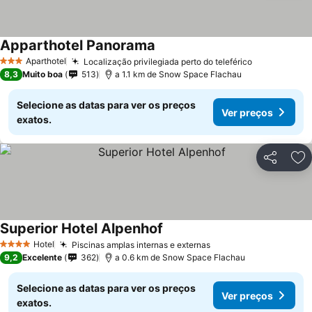
Apparthotel Panorama
Aparthotel
Localização privilegiada perto do teleférico
3 Estrelas
8,3
Muito boa
513
a 1.1 km de Snow Space Flachau
Selecione as datas para ver os preços
Ver preços
exatos.
Partilhar
Ad
Superior Hotel Alpenhof
Hotel
Piscinas amplas internas e externas
4 Estrelas
9,2
Excelente
362
a 0.6 km de Snow Space Flachau
Selecione as datas para ver os preços
Ver preços
exatos.