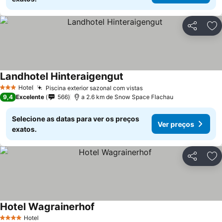
Partilhar
Ad
Landhotel Hinteraigengut
Hotel
Piscina exterior sazonal com vistas
3 Estrelas
9,4
Excelente
566
a 2.6 km de Snow Space Flachau
Selecione as datas para ver os preços
Ver preços
exatos.
Partilhar
Ad
Hotel Wagrainerhof
Hotel
4 Estrelas