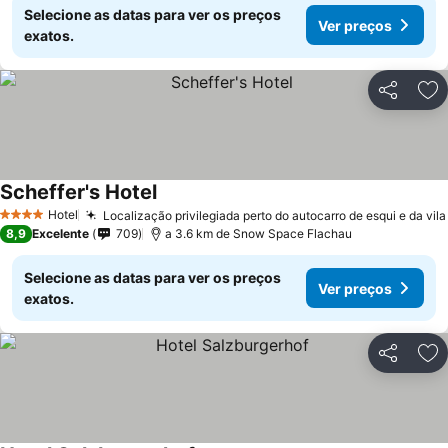
Selecione as datas para ver os preços
Ver preços
exatos.
Partilhar
Ad
Scheffer's Hotel
Hotel
Localização privilegiada perto do autocarro de esqui e da vila
4 Estrelas
8,9
Excelente
709
a 3.6 km de Snow Space Flachau
Selecione as datas para ver os preços
Ver preços
exatos.
Partilhar
Ad