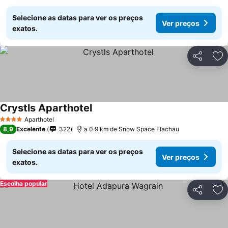
Selecione as datas para ver os preços
Ver preços
exatos.
Partilhar
Ad
Crystls Aparthotel
Aparthotel
4 Estrelas
8,9
Excelente
322
a 0.9 km de Snow Space Flachau
Selecione as datas para ver os preços
Ver preços
exatos.
Escolha popular
Partilhar
Ad