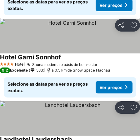
Selecione as datas para ver os preços
Ver preços
exatos.
Partilhar
Ad
Hotel Garni Sonnhof
Hotel
Sauna moderna e oásis de bem-estar
4 Estrelas
9,2
Excelente
583
a 0.5 km de Snow Space Flachau
Selecione as datas para ver os preços
Ver preços
exatos.
Partilhar
Ad
Landhotel Laudersbach