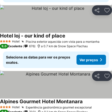
Partilhar
Ad
Hotel loj - our kind of place
Hotel
Piscina exterior aquecida com vista para a montanha
4 Estrelas
9,0
Excelente
676
a 0.7 km de Snow Space Flachau
Selecione as datas para ver os preços
Ver preços
exatos.
Partilhar
Ad
Alpines Gourmet Hotel Montanara
Hotel
Experiência gastronômica gourmet excepcional
4 Estrelas
9,6
Excelente
703
a 0.1 km de Snow Space Flachau