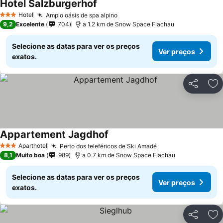
Hotel Salzburgerhof
Hotel
Amplo oásis de spa alpino
3 Estrelas
9,2
Excelente
704
a 1.2 km de Snow Space Flachau
Selecione as datas para ver os preços
Ver preços
exatos.
Partilhar
Ad
Appartement Jagdhof
Aparthotel
Perto dos teleféricos de Ski Amadé
3 Estrelas
8,1
Muito boa
989
a 0.7 km de Snow Space Flachau
Selecione as datas para ver os preços
Ver preços
exatos.
Partilhar
Ad