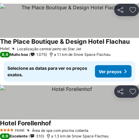
Partilhar
Ad
The Place Boutique & Design Hotel Flachau
Hotel
Localização central perto do Star Jet
8,4
Muito boa
1.075
a 1.1 km de Snow Space Flachau
Selecione as datas para ver os preços
Ver preços
exatos.
Partilhar
Ad
Hotel Forellenhof
Hotel
Área de spa com piscina coberta
4 Estrelas
8,9
Excelente
310
a 1.3 km de Snow Space Flachau