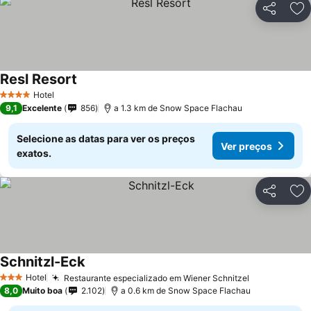
Partilhar
Ad
Resl Resort
Hotel
4 Estrelas
9,1
Excelente
856
a 1.3 km de Snow Space Flachau
Selecione as datas para ver os preços
Ver preços
exatos.
Partilhar
Ad
Schnitzl-Eck
Hotel
Restaurante especializado em Wiener Schnitzel
3 Estrelas
8,0
Muito boa
2.102
a 0.6 km de Snow Space Flachau