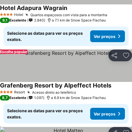
Hotel Adapura Wagrain
Hotel
Quartos espaçosos com vista para a montanha
4 Estrelas
9,1
Excelente
2.840
a 7.1 km de Snow Space Flachau
Selecione as datas para ver os preços
Ver preços
exatos.
Escolha popular
Partilhar
Ad
Grafenberg Resort by Alpeffect Hotels
Resort
Acesso direto ao teleférico
4 Estrelas
8,7
Excelente
1.097
a 6.9 km de Snow Space Flachau
Selecione as datas para ver os preços
Ver preços
exatos.