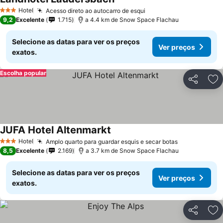
Hotel
Acesso direto ao autocarro de esqui
3 Estrelas
9,2
Excelente
1.715
a 4.4 km de Snow Space Flachau
Selecione as datas para ver os preços
Ver preços
exatos.
Escolha popular
Partilhar
Ad
JUFA Hotel Altenmarkt
Hotel
Amplo quarto para guardar esquis e secar botas
3 Estrelas
8,5
Excelente
2.169
a 3.7 km de Snow Space Flachau
Selecione as datas para ver os preços
Ver preços
exatos.
Partilhar
Ad