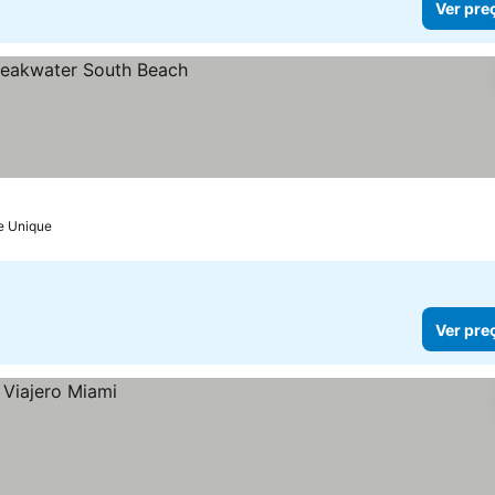
Ver pre
e Unique
Ver pre