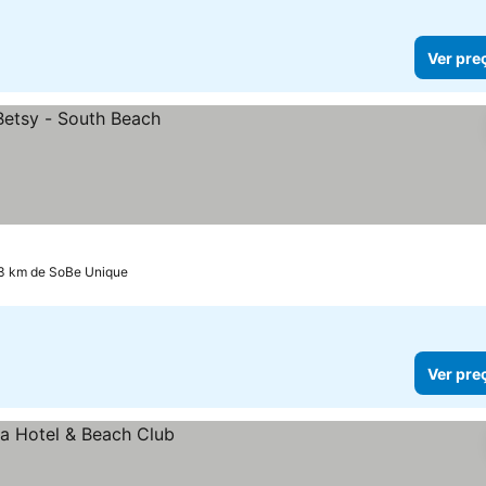
Ver pre
.3 km de SoBe Unique
Ver pre