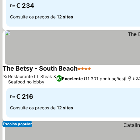
€ 234
De
Consulte os preços de
12 sites
The Betsy - South Beach
4 Estrelas
Restaurante LT Steak &
Excelente
(11.301 pontuações)
9,1
a 0
Seafood no lobby
€ 216
De
Consulte os preços de
12 sites
Escolha popular