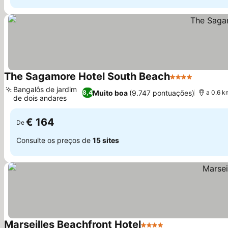
The Sagamore Hotel South Beach
4 Estrelas
Bangalôs de jardim
Muito boa
(9.747 pontuações)
8,4
a 0.6 
de dois andares
€ 164
De
Consulte os preços de
15 sites
Marseilles Beachfront Hotel