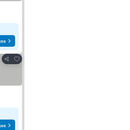
ços
Adicionar aos favoritos
Partilhar
ços