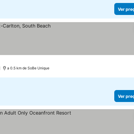
Ver pre
)
a 0.5 km de SoBe Unique
Ver pre