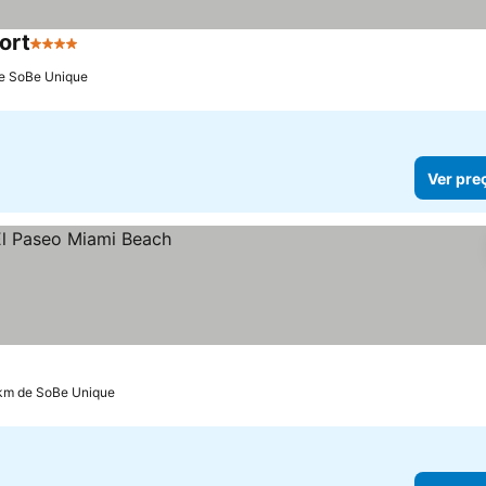
ort
4 Estrelas
de SoBe Unique
Ver pre
 km de SoBe Unique