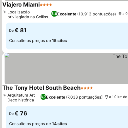
Viajero Miami
4 Estrelas
Localização
Excelente
(10.913 pontuações)
8,6
a 0
privilegiada na Collins
Avenue
€ 81
De
Consulte os preços de
15 sites
The Tony Hotel South Beach
4 Estrelas
Arquitetura Art
Excelente
(7.038 pontuações)
8,7
a 1.0 km d
Deco histórica
€ 76
De
Consulte os preços de
14 sites