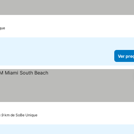
que
Ver pre
0.9 km de SoBe Unique