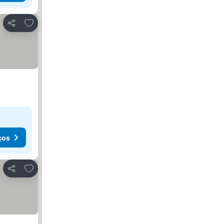
Adicionar aos favoritos
Partilhar
ços
Adicionar aos favoritos
Partilhar