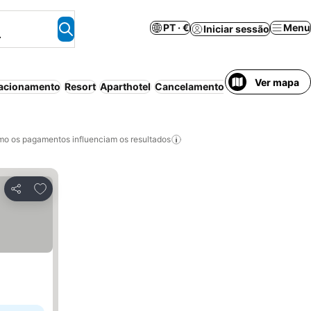
PT · €
Menu
Iniciar sessão
.
Ver mapa
acionamento
Resort
Aparthotel
Cancelamento gratuito
Wi-fi
Co
o os pagamentos influenciam os resultados
Adicionar aos favoritos
Partilhar