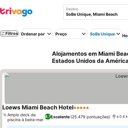
Destino
Filtros
Ordenar por
Preço
SoBe Unique
Ho
Alojamentos em Miami Beac
Estados Unidos da Améric
Loews Miami Beach Hotel
5 Estrelas
Amplo deck de
Excelente
(25.479 pontuações)
8,7
a 0.4 
piscina à beira-mar