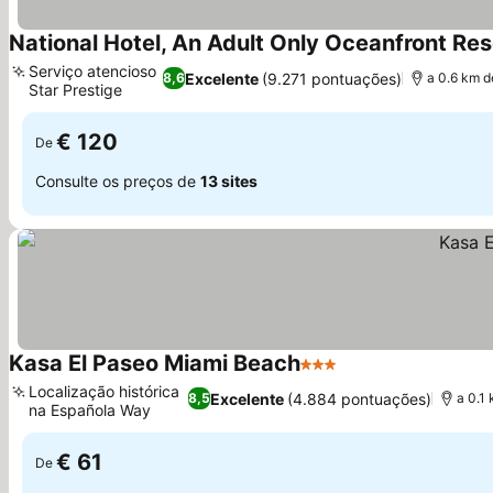
National Hotel, An Adult Only Oceanfront Res
Serviço atencioso
Excelente
(9.271 pontuações)
8,6
a 0.6 km 
Star Prestige
€ 120
De
Consulte os preços de
13 sites
Kasa El Paseo Miami Beach
3 Estrelas
Localização histórica
Excelente
(4.884 pontuações)
8,5
a 0.1
na Española Way
€ 61
De