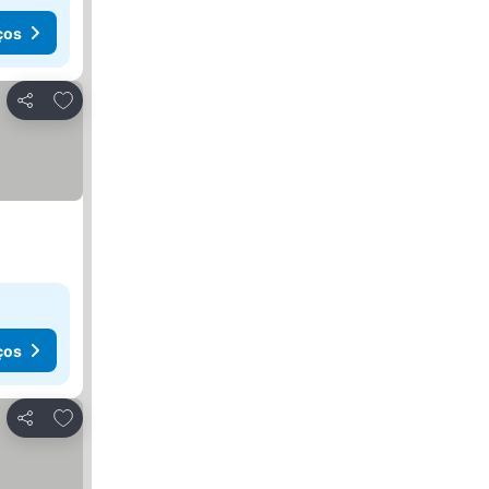
ços
Adicionar aos favoritos
Partilhar
ços
Adicionar aos favoritos
Partilhar