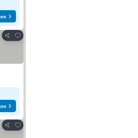
ços
Adicionar aos favoritos
Partilhar
ços
Adicionar aos favoritos
Partilhar