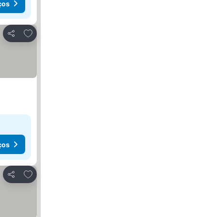
ços
Adicionar aos favoritos
Partilhar
ços
Adicionar aos favoritos
Partilhar