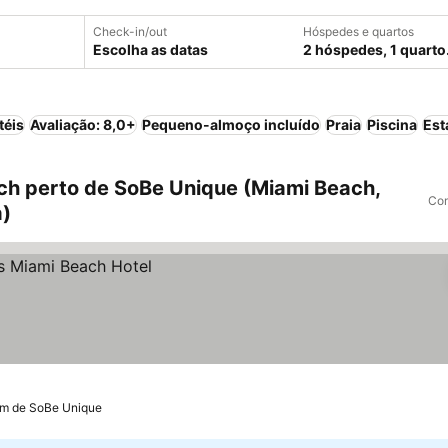
Check-in/out
Hóspedes e quartos
Escolha as datas
2 hóspedes, 1 quarto
téis
Avaliação: 8,0+
Pequeno-almoço incluído
Praia
Piscina
Est
h perto de SoBe Unique (Miami Beach,
Com
a)
km de SoBe Unique