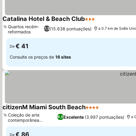
Catalina Hotel & Beach Club
3 Estrelas
Quartos recém-
(15.638 pontuações)
7,3
a 0.7 km de SoBe Uni
reformados
€ 41
De
Consulte os preços de
16 sites
citizenM Miami South Beach
4 Estrelas
Coleção de arte
Excelente
(3.997 pontuações)
9,0
a 
contemporânea
selecionada
€ 86
De