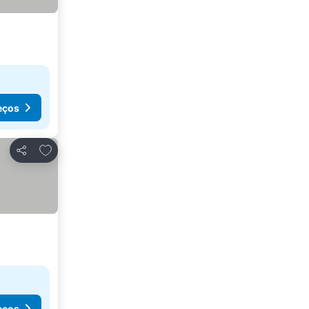
eços
Adicionar aos favoritos
Partilhar
eços