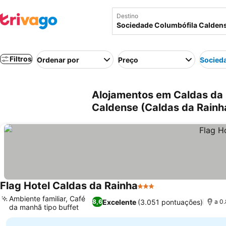
Destino
Filtros
Ordenar por
Preço
Socied
Alojamentos em Caldas da 
Caldense (Caldas da Rainha
Flag Hotel Caldas da Rainha
3 Estrelas
Ambiente familiar, Café
Excelente
(3.051 pontuações)
8,6
a 0
da manhã tipo buffet