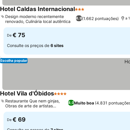
Hotel Caldas Internacional
3 Estrelas
Design moderno recentemente
(1.662 pontuações)
6,9
a 
renovado, Culinária local autêntica
€ 75
De
Consulte os preços de
6 sites
Escolha popular
Hotel Vila d'Óbidos
4 Estrelas
Restaurante Que nem ginjas,
Muito boa
(4.831 pontuaçõe
8,0
Obras de arte de artistas
nacionais
€ 69
De
Consulte os preços de
7 sites