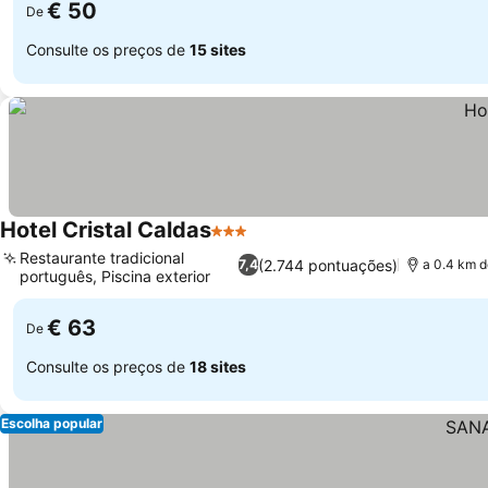
€ 50
De
Consulte os preços de
15 sites
Hotel Cristal Caldas
3 Estrelas
Restaurante tradicional
(2.744 pontuações)
7,4
a 0.4 km 
português, Piscina exterior
€ 63
De
Consulte os preços de
18 sites
Escolha popular