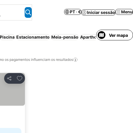
PT · €
Menu
Iniciar sessão
.
Ver mapa
Piscina
Estacionamento
Meia-pensão
Aparthotel
Cancelamento 
o os pagamentos influenciam os resultados
Adicionar aos favoritos
Partilhar