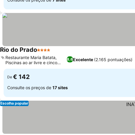
Rio do Prado
4 Estrelas
Restaurante Maria Batata,
Excelente
(2.165 pontuações)
8,6
Piscinas ao ar livre e cinco
lagos
€ 142
De
Consulte os preços de
17 sites
Escolha popular