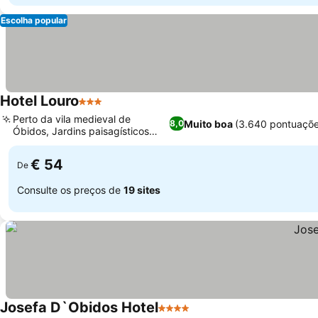
Escolha popular
Hotel Louro
3 Estrelas
Perto da vila medieval de
Muito boa
(3.640 pontuaçõe
8,0
Óbidos, Jardins paisagísticos
pitorescos
€ 54
De
Consulte os preços de
19 sites
Josefa D`Obidos Hotel
4 Estrelas