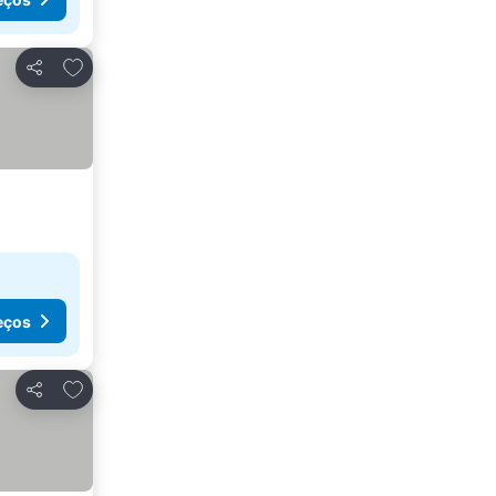
Adicionar aos favoritos
Partilhar
eços
Adicionar aos favoritos
Partilhar