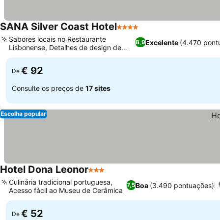
SANA Silver Coast Hotel
4 Estrelas
Sabores locais no Restaurante
Excelente
(4.470 pont
8,9
Lisbonense, Detalhes de design de
herança cultural
€ 92
De
Consulte os preços de
17 sites
Escolha popular
Hotel Dona Leonor
3 Estrelas
Culinária tradicional portuguesa,
Boa
(3.490 pontuações)
7,5
Acesso fácil ao Museu de Cerâmica
€ 52
De