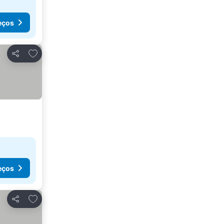
eços
Adicionar aos favoritos
Partilhar
eços
Adicionar aos favoritos
Partilhar