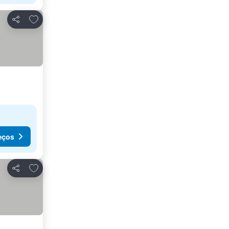
Adicionar aos favoritos
Partilhar
eços
Adicionar aos favoritos
Partilhar