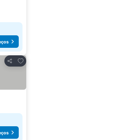
eços
Adicionar aos favoritos
Partilhar
eços