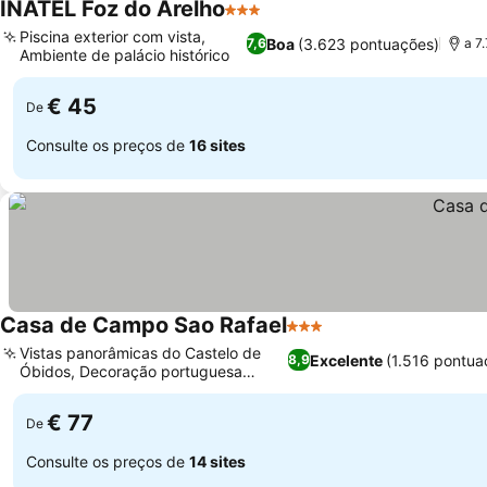
INATEL Foz do Arelho
3 Estrelas
Piscina exterior com vista,
Boa
(3.623 pontuações)
7,6
a 7
Ambiente de palácio histórico
€ 45
De
Consulte os preços de
16 sites
Casa de Campo Sao Rafael
3 Estrelas
Vistas panorâmicas do Castelo de
Excelente
(1.516 pontua
8,9
Óbidos, Decoração portuguesa
tradicional
€ 77
De
Consulte os preços de
14 sites