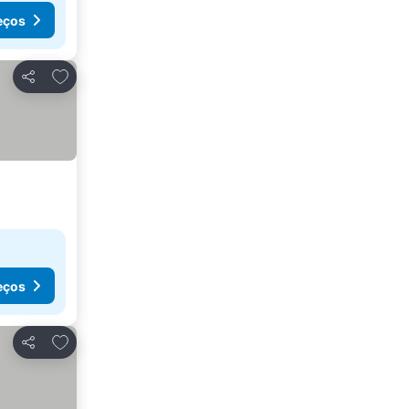
eços
Adicionar aos favoritos
Partilhar
eços
Adicionar aos favoritos
Partilhar