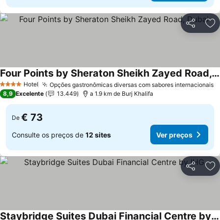
Partilhar
Ad
Four Points by Sheraton Sheikh Zayed Road, Dubai
Hotel
Opções gastronômicas diversas com sabores internacionais
4 Estrelas
8,9
Excelente
13.449
a 1.9 km de Burj Khalifa
€ 73
De
Consulte os preços de
12 sites
Ver preços
Partilhar
Ad
Staybridge Suites Dubai Financial Centre by IHG