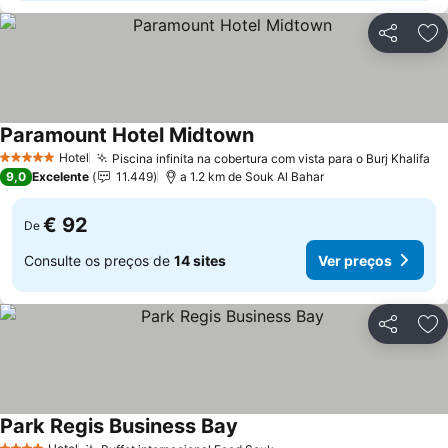
Partilhar
Ad
Paramount Hotel Midtown
Hotel
Piscina infinita na cobertura com vista para o Burj Khalifa
5 Estrelas
9,0
Excelente
11.449
a 1.2 km de Souk Al Bahar
€ 92
De
Consulte os preços de
14 sites
Ver preços
Partilhar
Ad
Park Regis Business Bay