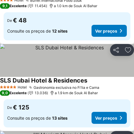
Hotel
Buffet internacional Food Souk
4 Estrelas
9,1
Excelente
11.454
a 1.0 km de Souk Al Bahar
€ 48
De
Consulte os preços de
12 sites
Ver preços
Partilhar
Ad
SLS Dubai Hotel & Residences
Hotel
Gastronomia exclusiva no Fi'lia e Carna
5 Estrelas
9,0
Excelente
13.036
a 1.9 km de Souk Al Bahar
€ 125
De
Consulte os preços de
13 sites
Ver preços