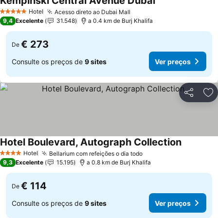
Kempinski Central Avenue Dubai
Hotel
Acesso direto ao Dubai Mall
5 Estrelas
9,4
Excelente
31.548
a 0.4 km de Burj Khalifa
€ 273
De
Consulte os preços de
9 sites
Ver preços
Partilhar
Ad
Hotel Boulevard, Autograph Collection
Hotel
Bellarium com refeições o dia todo
4 Estrelas
9,3
Excelente
15.195
a 0.8 km de Burj Khalifa
€ 114
De
Consulte os preços de
9 sites
Ver preços