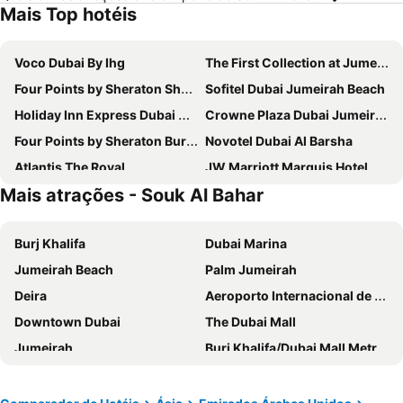
Mais Top hotéis
Voco Dubai By Ihg
The First Collection at Jumeirah Village Circle, a Tribute Portfolio Hotel
Four Points by Sheraton Sheikh Zayed Road, Dubai
Sofitel Dubai Jumeirah Beach
Holiday Inn Express Dubai Airport By Ihg
Crowne Plaza Dubai Jumeirah By Ihg
Four Points by Sheraton Bur Dubai
Novotel Dubai Al Barsha
Atlantis The Royal
JW Marriott Marquis Hotel Dubai
Mais atrações - Souk Al Bahar
Burj Al Arab Jumeirah
Crowne Plaza Dubai Marina By Ihg
Tryp By Wyndham Dubai
DoubleTree by Hilton Dubai M Square Hotel & Residences
Burj Khalifa
Dubai Marina
Grand Hyatt Dubai
Gevora Hotel
Jumeirah Beach
Palm Jumeirah
Rose Rayhaan by Rotana
Atana Hotel
Deira
Aeroporto Internacional de Dubai
Towers Rotana
Intercontinental Hotels Dubai Festival City By Ihg
Downtown Dubai
The Dubai Mall
The Tower Plaza Hotel Dubai
Queen Elizabeth 2
Jumeirah
Burj Khalifa/Dubai Mall Metro Station
Arabian Park Dubai, an Edge by Rotana Hotel
Fairmont The Palm
Dubai World Trade Centre
Al Barsha Dubai
Le Méridien Dubai Hotel & Conference Centre
Hyatt Place Dubai Jumeirah Residences
Business Bay
Corniche Beach
Swissôtel Al Murooj Dubai
Taj Dubai