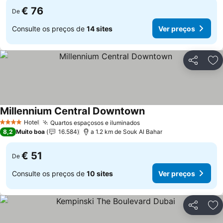
€ 76
De
Consulte os preços de
14 sites
Ver preços
Partilhar
Ad
Millennium Central Downtown
Hotel
Quartos espaçosos e iluminados
4 Estrelas
8,2
Muito boa
16.584
a 1.2 km de Souk Al Bahar
€ 51
De
Consulte os preços de
10 sites
Ver preços
Partilhar
Ad