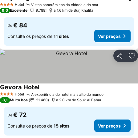
Hotel
Vistas panorâmicas da cidade e do mar
4 Estrelas
9,0
Excelente
9.788
a 1.6 km de Burj Khalifa
€ 84
De
Consulte os preços de
11 sites
Ver preços
Partilhar
Ad
Gevora Hotel
Hotel
A experiência do hotel mais alto do mundo
4 Estrelas
8,1
Muito boa
21.460
a 2.0 km de Souk Al Bahar
€ 72
De
Consulte os preços de
15 sites
Ver preços