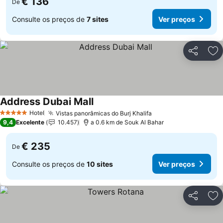
€ 136
De
Consulte os preços de
7 sites
Ver preços
Partilhar
Ad
Address Dubai Mall
Hotel
Vistas panorâmicas do Burj Khalifa
5 Estrelas
9,4
Excelente
10.457
a 0.6 km de Souk Al Bahar
€ 235
De
Consulte os preços de
10 sites
Ver preços
Partilhar
Ad