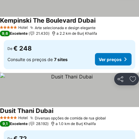
Kempinski The Boulevard Dubai
Hotel
Arte selecionada e design elegante
5 Estrelas
9,6
Excelente
21.430
a 2.2 km de Burj Khalifa
€ 248
De
Consulte os preços de
7 sites
Ver preços
Partilhar
Ad
Dusit Thani Dubai
Hotel
Diversas opções de comida de rua global
5 Estrelas
9,1
Excelente
28.192
a 1.0 km de Burj Khalifa
€ 72
De