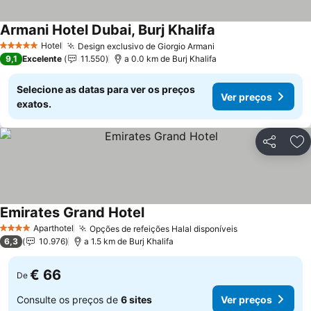
Armani Hotel Dubai, Burj Khalifa
Hotel
Design exclusivo de Giorgio Armani
5 Estrelas
9,1
Excelente
11.550
a 0.0 km de Burj Khalifa
Selecione as datas para ver os preços
Ver preços
exatos.
Partilhar
Ad
Emirates Grand Hotel
Aparthotel
Opções de refeições Halal disponíveis
4 Estrelas
6,3
10.976
a 1.5 km de Burj Khalifa
€ 66
De
Consulte os preços de
6 sites
Ver preços