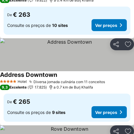
9,4
Excelente
19.822
a 0.4 km de Burj Khalifa
€ 263
De
Consulte os preços de
10 sites
Ver preços
Partilhar
Ad
Address Downtown
Hotel
Diversa jornada culinária com 11 conceitos
5 Estrelas
9,3
Excelente
17.825
a 0.7 km de Burj Khalifa
€ 265
De
Consulte os preços de
9 sites
Ver preços