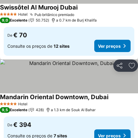
Swissôtel Al Murooj Dubai
Hotel
Pub britânico premiado
5 Estrelas
9,0
Excelente
50.752
a 0.7 km de Burj Khalifa
€ 70
De
Consulte os preços de
12 sites
Ver preços
Partilhar
Ad
Mandarin Oriental Downtown, Dubai
Hotel
5 Estrelas
9,5
Excelente
428
a 1.3 km de Souk Al Bahar
€ 394
De
Consulte os preços de
7 sites
Ver preços