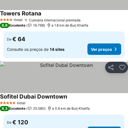
Towers Rotana
Hotel
Culinária internacional premiada
4 Estrelas
8,9
Excelente
16.768
a 1.8 km de Burj Khalifa
€ 64
De
Consulte os preços de
14 sites
Ver preços
Partilhar
Ad
Sofitel Dubai Downtown
Hotel
5 Estrelas
9,3
Excelente
25.580
a 0.6 km de Burj Khalifa
€ 120
De