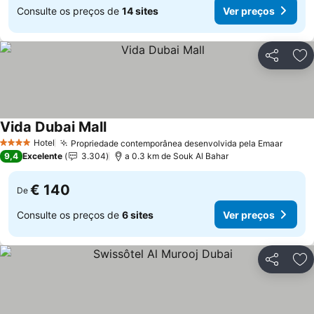
Consulte os preços de
14 sites
Ver preços
Partilhar
Ad
Vida Dubai Mall
Hotel
Propriedade contemporânea desenvolvida pela Emaar
4 Estrelas
9,4
Excelente
3.304
a 0.3 km de Souk Al Bahar
€ 140
De
Consulte os preços de
6 sites
Ver preços
Partilhar
Ad