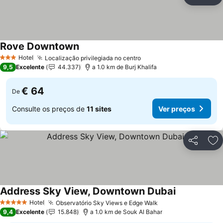
Partilhar
Ad
Rove Downtown
Hotel
Localização privilegiada no centro
3 Estrelas
9,5
Excelente
44.337
a 1.0 km de Burj Khalifa
€ 64
De
Consulte os preços de
11 sites
Ver preços
Partilhar
Ad
Address Sky View, Downtown Dubai
Hotel
Observatório Sky Views e Edge Walk
5 Estrelas
9,4
Excelente
15.848
a 1.0 km de Souk Al Bahar