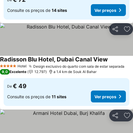
Consulte os preços de
14 sites
Ver preços
Partilhar
Ad
Radisson Blu Hotel, Dubai Canal View
Hotel
Design exclusivo do quarto com sala de estar separada
5 Estrelas
9,0
Excelente
12.797
a 1.4 km de Souk Al Bahar
€ 49
De
Consulte os preços de
11 sites
Ver preços
Partilhar
Ad