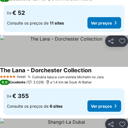
€ 52
De
Consulte os preços de
11 sites
Ver preços
Partilhar
Ad
The Lana - Dorchester Collection
Hotel
Culinária basca com estrela Michelin no Jara
5 Estrelas
9,0
Excelente
3.029
a 1.4 km de Souk Al Bahar
€ 355
De
Consulte os preços de
6 sites
Ver preços
Partilhar
Ad