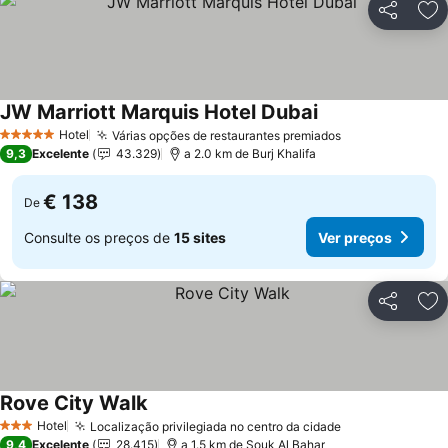
Partilhar
Ad
JW Marriott Marquis Hotel Dubai
Hotel
Várias opções de restaurantes premiados
5 Estrelas
9,3
Excelente
43.329
a 2.0 km de Burj Khalifa
€ 138
De
Consulte os preços de
15 sites
Ver preços
Partilhar
Ad
Rove City Walk
Hotel
Localização privilegiada no centro da cidade
3 Estrelas
9,4
Excelente
28.415
a 1.5 km de Souk Al Bahar