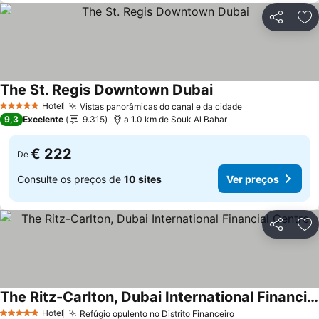
Partilhar
Ad
The St. Regis Downtown Dubai
Hotel
Vistas panorâmicas do canal e da cidade
5 Estrelas
9,3
Excelente
9.315
a 1.0 km de Souk Al Bahar
€ 222
De
Consulte os preços de
10 sites
Ver preços
Partilhar
Ad
The Ritz-Carlton, Dubai International Financial Centre
Hotel
Refúgio opulento no Distrito Financeiro
5 Estrelas