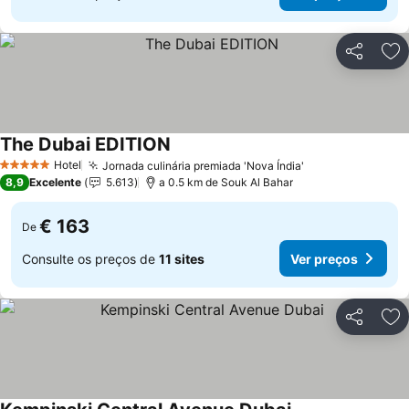
Partilhar
Ad
The Dubai EDITION
Hotel
Jornada culinária premiada 'Nova Índia'
5 Estrelas
8,9
Excelente
5.613
a 0.5 km de Souk Al Bahar
€ 163
De
Consulte os preços de
11 sites
Ver preços
Partilhar
Ad