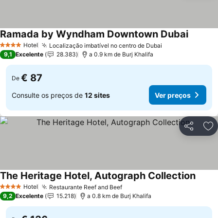
Ramada by Wyndham Downtown Dubai
Hotel
Localização imbatível no centro de Dubai
4 Estrelas
9,1
Excelente
28.383
a 0.9 km de Burj Khalifa
€ 87
De
Consulte os preços de
12 sites
Ver preços
Partilhar
Ad
The Heritage Hotel, Autograph Collection
Hotel
Restaurante Reef and Beef
4 Estrelas
9,2
Excelente
15.218
a 0.8 km de Burj Khalifa