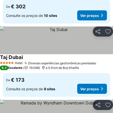
€ 302
De
Consulte os preços de
10 sites
Ver preços
Partilhar
Ad
Taj Dubai
Hotel
Diversas experiências gastronômicas premiadas
5 Estrelas
9,3
Excelente
19.066
a 0.9 km de Burj Khalifa
€ 173
De
Consulte os preços de
8 sites
Ver preços
Partilhar
Ad