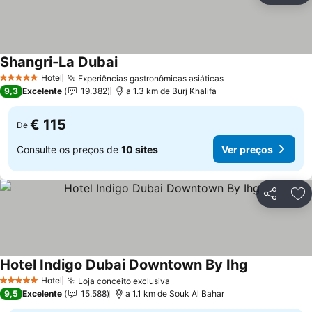
Shangri-La Dubai
Hotel
Experiências gastronômicas asiáticas
5 Estrelas
9,3
Excelente
19.382
a 1.3 km de Burj Khalifa
€ 115
De
Consulte os preços de
10 sites
Ver preços
Partilhar
Ad
Hotel Indigo Dubai Downtown By Ihg
Hotel
Loja conceito exclusiva
5 Estrelas
9,5
Excelente
15.588
a 1.1 km de Souk Al Bahar