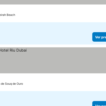
eirah Beach
Ver pr
m de Souq de Ouro
Ver pr