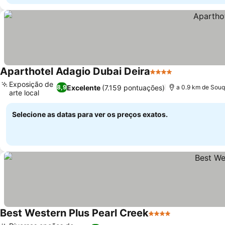
Aparthotel Adagio Dubai Deira
4 Estrelas
Ver preços
Exposição de
Excelente
(7.159 pontuações)
8,9
a 0.9 km de Souq
arte local
Ver preços
Selecione as datas para ver os preços exatos.
Best Western Plus Pearl Creek
4 Estrelas
Ver preços