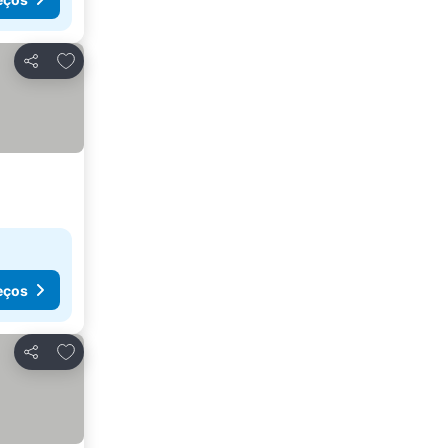
Adicionar aos favoritos
Partilhar
eços
Adicionar aos favoritos
Partilhar