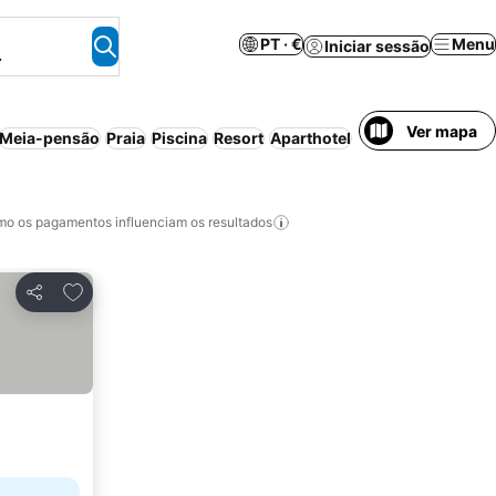
PT · €
Menu
Iniciar sessão
.
Ver mapa
Meia-pensão
Praia
Piscina
Resort
Aparthotel
Cancelamento gra
o os pagamentos influenciam os resultados
Adicionar aos favoritos
Partilhar