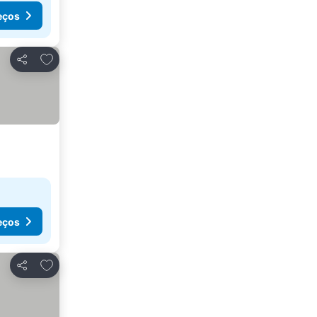
eços
Adicionar aos favoritos
Partilhar
eços
Adicionar aos favoritos
Partilhar