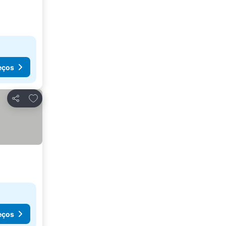
eços
Adicionar aos favoritos
Partilhar
eços