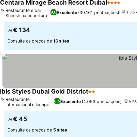
Centara Mirage Beach Resort Dubai
4 Estrelas
Ver pr
Restaurante e bar
Excelente
(30.161 pontuações)
9,0
a 3.5
Sheesh na cobertura
Ver preços
€ 134
De
Consulte os preços de
16 sites
ibis Styles Dubai Gold District
2 Estrelas
Ver preços
Restaurante
Excelente
(4.093 pontuações)
8,5
a 0.
internacional e lounge
Ver preços
no átrio
€ 45
De
Consulte os preços de
5 sites