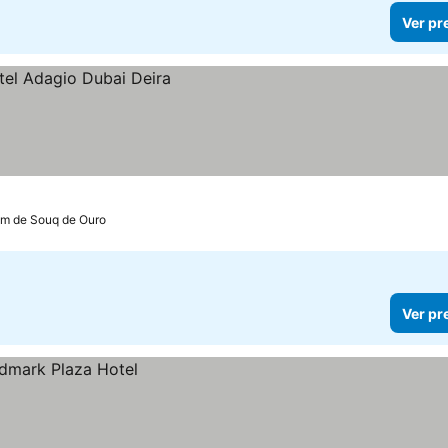
Ver pr
km de Souq de Ouro
Ver pr