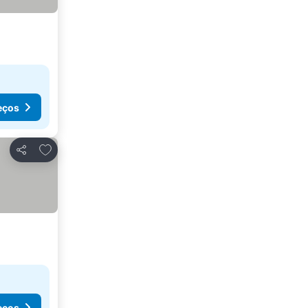
eços
Adicionar aos favoritos
Partilhar
eços