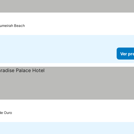
elas
Ver preços
Jumeirah Beach
Ver pr
de Ouro