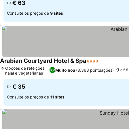
€ 63
De
Consulte os preços de
9 sites
Arabian Courtyard Hotel & Spa
4 Estrelas
Ver preços
Opções de refeições
Muito boa
(8.363 pontuações)
8,2
a 5.
halal e vegetarianas
Ver preços
€ 35
De
Consulte os preços de
11 sites