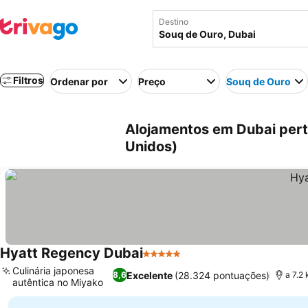
Destino
Filtros
Ordenar por
Preço
Souq de Ouro
Alojamentos em Dubai pert
Unidos)
Hyatt Regency Dubai
5 Estrelas
Ver preços
Culinária japonesa
Excelente
(28.324 pontuações)
8,6
a 7.2
autêntica no Miyako
Ver preços