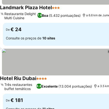
Landmark Plaza Hotel
3 Estrelas
Ver preços
Restaurante Delight
Boa
(5.432 pontuações)
7,9
a 6.6 km de Jum
Multi Cuisine
Ver preços
€ 24
De
Consulte os preços de
10 sites
Hotel Riu Dubai
4 Estrelas
Ver preços
Três restaurantes
Excelente
(13.004 pontuações)
8,8
a 3.5 k
buffet temáticos
Ver preços
€ 181
De
Consulte os preços de
11 sites