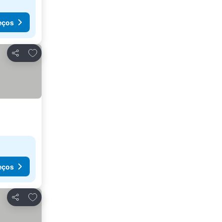
eços
Adicionar aos favoritos
Partilhar
eços
Adicionar aos favoritos
Partilhar