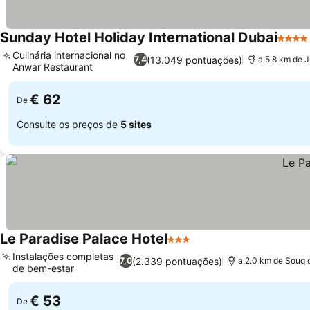
Sunday Hotel Holiday International Dubai
4 Estr
Culinária internacional no
(13.049 pontuações)
7,4
a 5.8 km de 
Anwar Restaurant
Ver preços
€ 62
De
Consulte os preços de
5 sites
Le Paradise Palace Hotel
3 Estrelas
Ver preços
Instalações completas
(2.339 pontuações)
7,0
a 2.0 km de Souq 
de bem-estar
Ver preços
€ 53
De