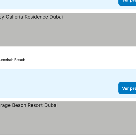
las
Ver preços
Jumeirah Beach
Ver pr