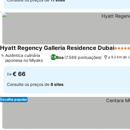
Hyatt Regency Galleria Residence Dubai
5 Estre
Autêntica culinária
Boa
(7.569 pontuações)
7,9
a 9.2 km de 
japonesa no Miyako
Ver preços
€ 66
De
Consulte os preços de
8 sites
Escolha popular