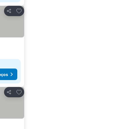
Adicionar aos favoritos
Partilhar
eços
Adicionar aos favoritos
Partilhar