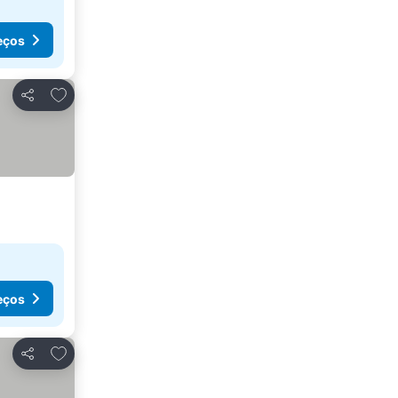
eços
Adicionar aos favoritos
Partilhar
eços
Adicionar aos favoritos
Partilhar