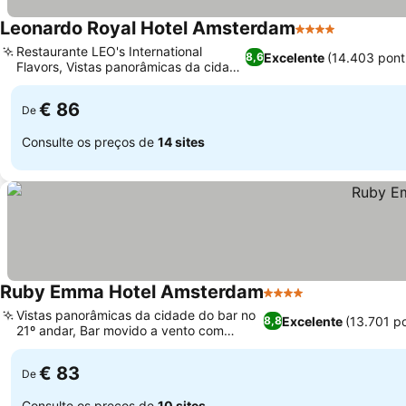
Leonardo Royal Hotel Amsterdam
4 Estrelas
Restaurante LEO's International
Excelente
(14.403 pont
8,6
Flavors, Vistas panorâmicas da cidade
e do canal
€ 86
De
Consulte os preços de
14 sites
Ruby Emma Hotel Amsterdam
4 Estrelas
Vistas panorâmicas da cidade do bar no
Excelente
(13.701 p
8,8
21º andar, Bar movido a vento com
música ao vivo
€ 83
De
Consulte os preços de
10 sites