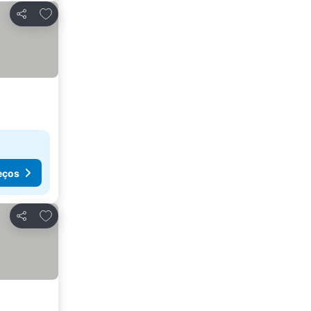
Adicionar aos favoritos
Partilhar
eços
Adicionar aos favoritos
Partilhar