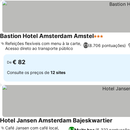
Bastion Hotel Amsterdam Amstel
3 Estrelas
Refeições flexíveis com menu à la carte,
(8.706 pontuações)
7,1
Acesso direto ao transporte público
€ 82
De
Consulte os preços de
12 sites
Hotel Jansen Amsterdam Bajeskwartier
Café Jansen com café local,
Muito boa
(5.322 pontuaçõe
8,3