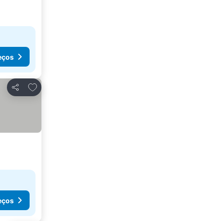
eços
Adicionar aos favoritos
Partilhar
eços