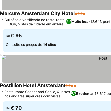
Mercure Amsterdam City Hotel
4 Estrelas
Culinária diversificada no restaurante
Muito boa
(12.643 pont
8,4
FLOOR, Vistas da cidade em andares
altos
€ 95
De
Consulte os preços de
14 sites
Postillion Hotel Amsterdam
4 Estrelas
Restaurante Cooper and Cecile, Quartos
Excelente
(13.617 po
8,5
nos andares superiores com vistas
panorâmicas
€ 70
De