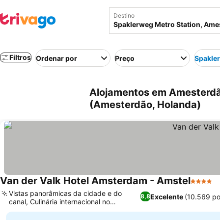
Destino
Filtros
Ordenar por
Preço
Spakler
Alojamentos em Amesterdã
(Amesterdão, Holanda)
Van der Valk Hotel Amsterdam - Amstel
4 Estrel
Vistas panorâmicas da cidade e do
Excelente
(10.569 p
8,8
canal, Culinária internacional no
Restaurante Amstelle