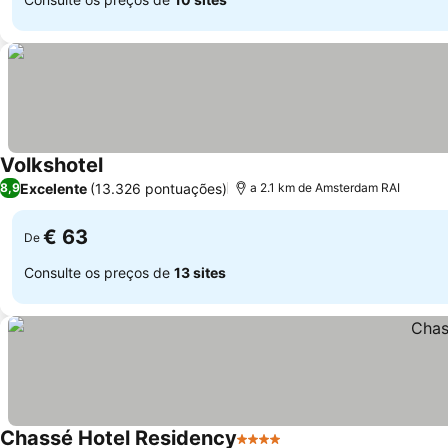
Volkshotel
Excelente
(13.326 pontuações)
8,9
a 2.1 km de Amsterdam RAI
€ 63
De
Consulte os preços de
13 sites
Chassé Hotel Residency