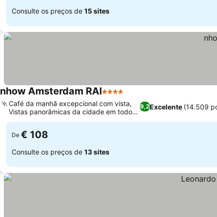
Consulte os preços de
15 sites
nhow Amsterdam RAI
4 Estrelas
Café da manhã excepcional com vista,
Excelente
(14.509 p
9,2
Vistas panorâmicas da cidade em todos
os quartos
€ 108
De
Consulte os preços de
13 sites