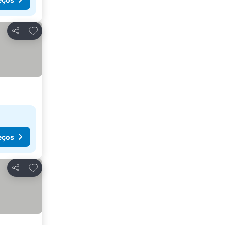
Adicionar aos favoritos
Partilhar
eços
Adicionar aos favoritos
Partilhar