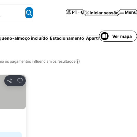
PT · €
Menu
Iniciar sessão
.
Ver mapa
queno-almoço incluído
Estacionamento
Aparthotel
Ar condicio
o os pagamentos influenciam os resultados
Adicionar aos favoritos
Partilhar