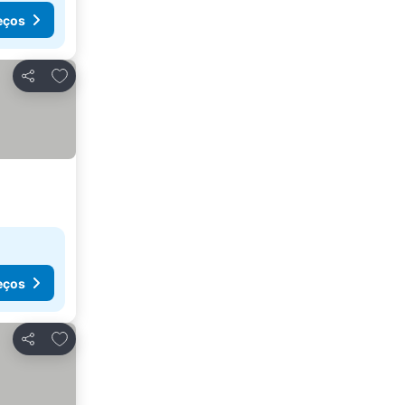
eços
Adicionar aos favoritos
Partilhar
eços
Adicionar aos favoritos
Partilhar