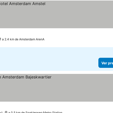
a 2.4 km de Amsterdam ArenA
Ver pr
s)
a 0.5 km de Spaklerweg Metro Station