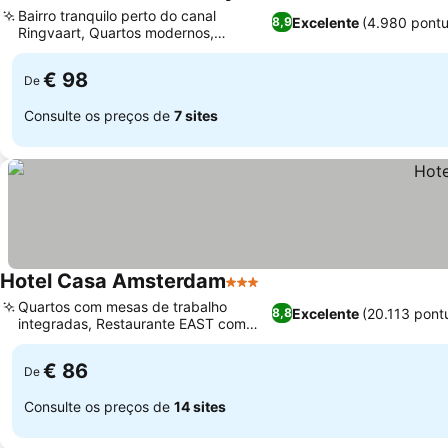
4 Estrelas
Bairro tranquilo perto do canal
Excelente
(4.980 pont
8,9
Ringvaart, Quartos modernos,
espaçosos e limpos
€ 98
De
Consulte os preços de
7 sites
Hotel Casa Amsterdam
3 Estrelas
Quartos com mesas de trabalho
Excelente
(20.113 pont
8,8
integradas, Restaurante EAST com
culinária local
€ 86
De
Consulte os preços de
14 sites