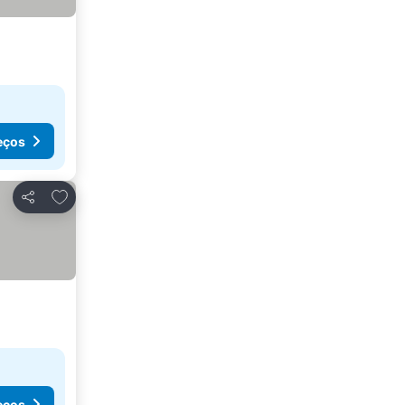
eços
Adicionar aos favoritos
Partilhar
eços