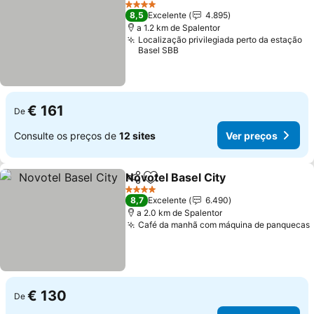
4 Estrelas
8,5
Excelente
4.895
a 1.2 km de Spalentor
Localização privilegiada perto da estação
Basel SBB
€ 161
De
Consulte os preços de
12 sites
Ver preços
Novotel Basel City
Partilhar
Adicionar aos favoritos
4 Estrelas
8,7
Excelente
6.490
a 2.0 km de Spalentor
Café da manhã com máquina de panquecas
€ 130
De