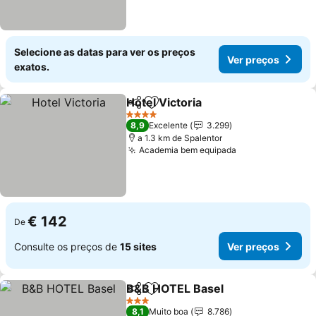
Selecione as datas para ver os preços
Ver preços
exatos.
Hotel Victoria
Partilhar
Adicionar aos favoritos
4 Estrelas
8,9
Excelente
3.299
a 1.3 km de Spalentor
Academia bem equipada
€ 142
De
Consulte os preços de
15 sites
Ver preços
B&B HOTEL Basel
Partilhar
Adicionar aos favoritos
3 Estrelas
8,1
Muito boa
8.786