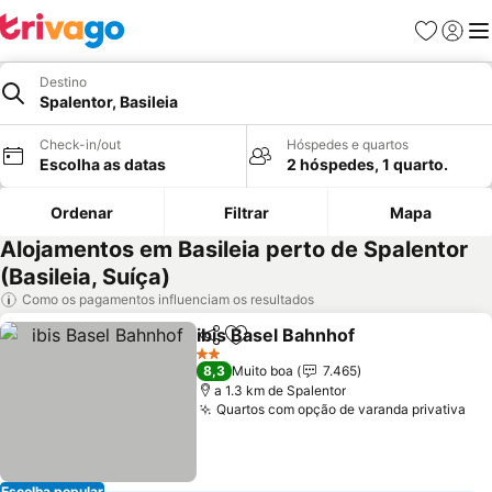
Favoritos
Iniciar
Me
Destino
Spalentor, Basileia
Check-in/out
Hóspedes e quartos
Escolha as datas
2 hóspedes, 1 quarto.
Ordenar
Filtrar
Mapa
Alojamentos em Basileia perto de Spalentor
(Basileia, Suíça)
Como os pagamentos influenciam os resultados
ibis Basel Bahnhof
Partilhar
Adicionar aos favoritos
2 Estrelas
8,3
Muito boa
7.465
a 1.3 km de Spalentor
Quartos com opção de varanda privativa
Escolha popular