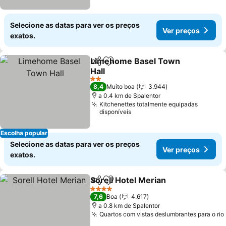
Selecione as datas para ver os preços
Ver preços
exatos.
Limehome Basel Town
Partilhar
Adicionar aos favoritos
Hall
2 Estrelas
8,4
Muito boa
3.944
a 0.4 km de Spalentor
Kitchenettes totalmente equipadas
disponíveis
Escolha popular
Selecione as datas para ver os preços
Ver preços
exatos.
Sorell Hotel Merian
Partilhar
Adicionar aos favoritos
4 Estrelas
7,6
Boa
4.617
a 0.8 km de Spalentor
Quartos com vistas deslumbrantes para o rio