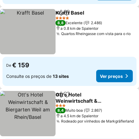
Krafft Basel
Partilhar
Adicionar aos favoritos
4 Estrelas
8,8
Excelente
2.486
a 0.8 km de Spalentor
Quartos Rheingasse com vista para o rio
€ 159
De
Consulte os preços de
13 sites
Ver preços
Ott's Hotel
Partilhar
Adicionar aos favoritos
Weinwirtschaft &
Biergarten Weil am
3 Estrelas
8,4
Muito boa
2.867
Rhein/Basel
a 4.5 km de Spalentor
Rodeado por vinhedos de Markgräflerland