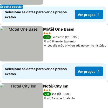
Escolha popular
Selecione as datas para ver os preços
Ver preços
exatos.
Motel One Basel
Partilhar
Adicionar aos favoritos
3 Estrelas
8,9
Excelente
6.355
a 0.8 km de Spalentor
Localização privilegiada no centro histórico
Selecione as datas para ver os preços
Ver preços
exatos.
Hotel City Inn
Partilhar
Adicionar aos favoritos
3 Estrelas
7,8
Boa
3.580
a 1.2 km de Spalentor