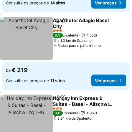
Consulte os preços de
14 sites
Ver preços
Aparthotel Adagio Basel
Partilhar
Adicionar aos favoritos
City
3 Estrelas
8,5
Excelente
4.552
a 1.3 km de Spalentor
Vistas para o pátio interno
€ 219
De
Consulte os preços de
11 sites
Ver preços
Holiday Inn Express &
Partilhar
Adicionar aos favoritos
Suites - Basel - Allschwil
by IHG
3 Estrelas
9,0
Excelente
4.967
a 2.1 km de Spalentor