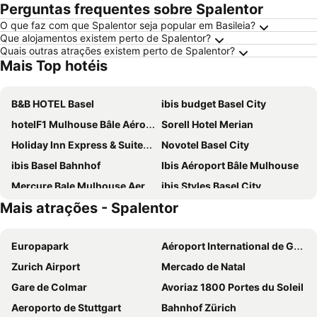
Perguntas frequentes sobre Spalentor
O que faz com que Spalentor seja popular em Basileia?
Que alojamentos existem perto de Spalentor?
Quais outras atrações existem perto de Spalentor?
Mais Top hotéis
B&B HOTEL Basel
ibis budget Basel City
hotelF1 Mulhouse Bâle Aéroport
Sorell Hotel Merian
Holiday Inn Express & Suites - Basel - Allschwil by IHG
Novotel Basel City
ibis Basel Bahnhof
Ibis Aéroport Bâle Mulhouse
Mercure Bale Mulhouse Aeroport
ibis Styles Basel City
Mais atrações - Spalentor
Carathotel Basel/Weil am Rhein
Hotel Birsighof
B&B Hotel Weil am Rhein/Basel
Essential by Dorint Basel City
Europapark
Aéroport International de Genève - Geneva International Airport
Hotel Metropol Basel
Hotel Rheinfelderhof
Zurich Airport
Mercado de Natal
Central City Hotel Rochat
easyHotel Basel
Gare de Colmar
Avoriaz 1800 Portes du Soleil
Courtyard by Marriott Basel
Best Western Hotel Dreiländerbrücke
Aeroporto de Stuttgart
Bahnhof Zürich
Hotel City Inn
The Passage Urban & Lifestyle Hotel