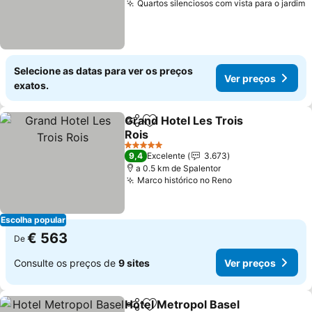
Quartos silenciosos com vista para o jardim
Selecione as datas para ver os preços
Ver preços
exatos.
Grand Hotel Les Trois
Partilhar
Adicionar aos favoritos
Rois
5 Estrelas
9,4
Excelente
3.673
a 0.5 km de Spalentor
Marco histórico no Reno
Escolha popular
€ 563
De
Consulte os preços de
9 sites
Ver preços
Hotel Metropol Basel
Partilhar
Adicionar aos favoritos