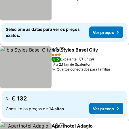
Selecione as datas para ver os preços
Ver preços
exatos.
ibis Styles Basel City
Partilhar
Adicionar aos favoritos
3 Estrelas
8,5
Excelente
6.129
a 2.1 km de Spalentor
Quartos conectados para famílias
€ 132
De
Consulte os preços de
14 sites
Ver preços
Aparthotel Adagio
Partilhar
Adicionar aos favoritos