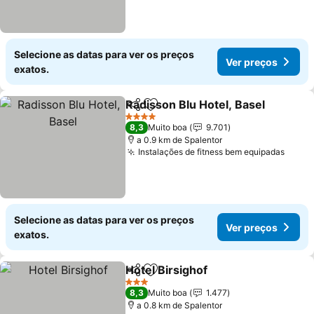
Selecione as datas para ver os preços
Ver preços
exatos.
Radisson Blu Hotel, Basel
Partilhar
Adicionar aos favoritos
4 Estrelas
8,3
Muito boa
9.701
a 0.9 km de Spalentor
Instalações de fitness bem equipadas
Selecione as datas para ver os preços
Ver preços
exatos.
Hotel Birsighof
Partilhar
Adicionar aos favoritos
3 Estrelas
8,3
Muito boa
1.477
a 0.8 km de Spalentor