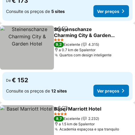
€ 173
De
Consulte os preços de
5 sites
Ver preços
Steinenschanze
Partilhar
Adicionar aos favoritos
Charming City & Garden
Hotel
3 Estrelas
9,2
Excelente
4.315
a 0.7 km de Spalentor
Quartos com design inteligente
€ 152
De
Consulte os preços de
12 sites
Ver preços
Basel Marriott Hotel
Partilhar
Adicionar aos favoritos
4 Estrelas
8,7
Excelente
2.232
a 1.5 km de Spalentor
Academia espaçosa e spa tranquilo