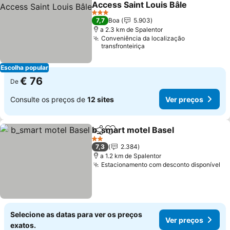
Access Saint Louis Bâle
3 Estrelas
7,7
Boa
5.903
a 2.3 km de Spalentor
Conveniência da localização
transfronteiriça
Escolha popular
€ 76
De
Consulte os preços de
12 sites
Ver preços
b_smart motel Basel
Partilhar
Adicionar aos favoritos
2 Estrelas
7,3
2.384
a 1.2 km de Spalentor
Estacionamento com desconto disponível
Selecione as datas para ver os preços
Ver preços
exatos.