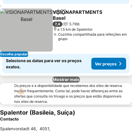
VISIONAPARTMENTS
Partilhar
Adicionar aos favoritos
Basel
7,4
5.799
a 1.5 km de Spalentor
Cozinha compartilhada para refeições em
grupo
Escolha popular
Selecione as datas para ver os preços
Ver preços
exatos.
Mostrar mais
Os preços e a disponibilidade que recebemos dos sites de reserva
mudam frequentemente. Como tal, pode haver diferenças entre as
ofertas que consulta no trivago e os preços que estão disponíveis
nos sites de reserva.
Spalentor (Basileia, Suíça)
Contacto
Spalenvorstadt 46
,
4051
,