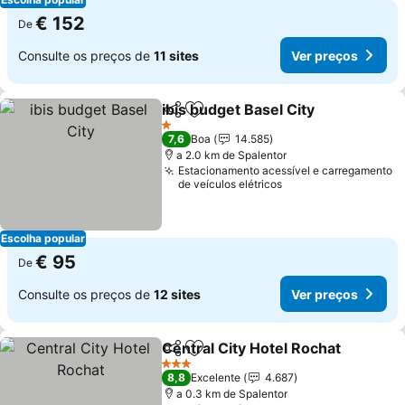
€ 152
De
Consulte os preços de
11 sites
Ver preços
ibis budget Basel City
Partilhar
Adicionar aos favoritos
1 Estrelas
7,6
Boa
14.585
a 2.0 km de Spalentor
Estacionamento acessível e carregamento
de veículos elétricos
Escolha popular
€ 95
De
Consulte os preços de
12 sites
Ver preços
Central City Hotel Rochat
Partilhar
Adicionar aos favoritos
3 Estrelas
8,8
Excelente
4.687
a 0.3 km de Spalentor