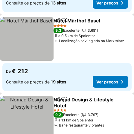
Consulte os preços de
13 sites
Ver preços
Hotel Märthof Basel
Partilhar
Adicionar aos favoritos
4 Estrelas
9,3
Excelente
3.681
a 0.5 km de Spalentor
Localização privilegiada na Marktplatz
€ 212
De
Consulte os preços de
19 sites
Ver preços
Nomad Design & Lifestyle
Partilhar
Adicionar aos favoritos
Hotel
4 Estrelas
9,2
Excelente
3.797
a 1.1 km de Spalentor
Bar e restaurante vibrantes