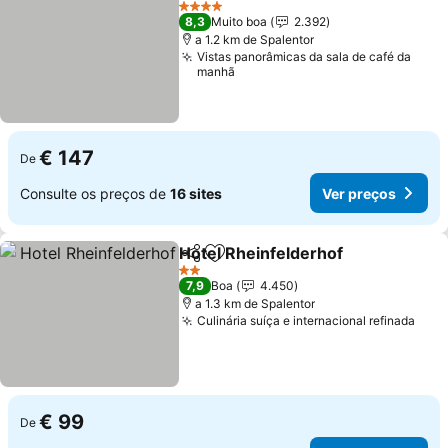
4 Estrelas
8,3
Muito boa
2.392
a 1.2 km de Spalentor
Vistas panorâmicas da sala de café da
manhã
€ 147
De
Consulte os preços de
16 sites
Ver preços
Hotel Rheinfelderhof
Partilhar
Adicionar aos favoritos
2 Estrelas
7,9
Boa
4.450
a 1.3 km de Spalentor
Culinária suíça e internacional refinada
€ 99
De