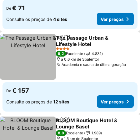
€ 71
De
Consulte os preços de
4 sites
Ver preços
The Passage Urban &
Partilhar
Adicionar aos favoritos
Lifestyle Hotel
4 Estrelas
9,2
Excelente
4.831
a 0.6 km de Spalentor
Academia e sauna de última geração
€ 157
De
Consulte os preços de
12 sites
Ver preços
BLOOM Boutique Hotel &
Partilhar
Adicionar aos favoritos
Lounge Basel
8,8
Excelente
1.989
a 1.5 km de Spalentor