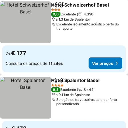
Hotel Schweizerhof Basel
Partilhar
Adicionar aos favoritos
3 Estrelas
9,0
Excelente
4.390
a 1.3 km de Spalentor
Excelente isolamento acústico perto do
transporte
€ 177
De
Consulte os preços de
11 sites
Ver preços
Hotel Spalentor Basel
Partilhar
Adicionar aos favoritos
4 Estrelas
9,3
Excelente
8.444
a 0.1 km de Spalentor
Seleção de travesseiros para conforto
personalizado