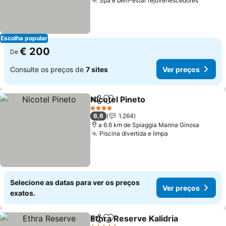
Spa e bem-estar rejuvenescedores
Ver pr
Escolha popular
€ 200
De
Consulte os preços de
7 sites
Ver preços
Nicotel Pineto
Partilhar
Adicionar aos favoritos
Ver preços
4 Estrelas
6,6
1.264
a 6.6 km de Spiaggia Marina Ginosa
Piscina divertida e limpa
Ver preços
Selecione as datas para ver os preços
Ver preços
exatos.
Ethra Reserve Kalidria
Partilhar
Adicionar aos favoritos
Ver