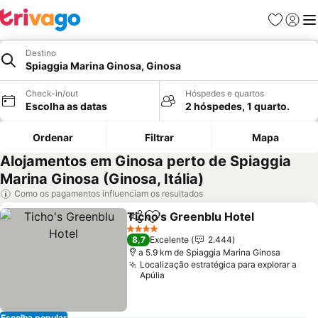
Favoritos
Iniciar
Me
Destino
Spiaggia Marina Ginosa, Ginosa
Check-in/out
Hóspedes e quartos
Escolha as datas
2 hóspedes, 1 quarto.
Ordenar
Filtrar
Mapa
Alojamentos em Ginosa perto de Spiaggia
Marina Ginosa (Ginosa, Itália)
Como os pagamentos influenciam os resultados
Ticho's Greenblu Hotel
Partilhar
Adicionar aos favoritos
Ver
4 Estrelas
8,7
Excelente
2.444
a 5.9 km de Spiaggia Marina Ginosa
Localização estratégica para explorar a
Apúlia
Escolha popular