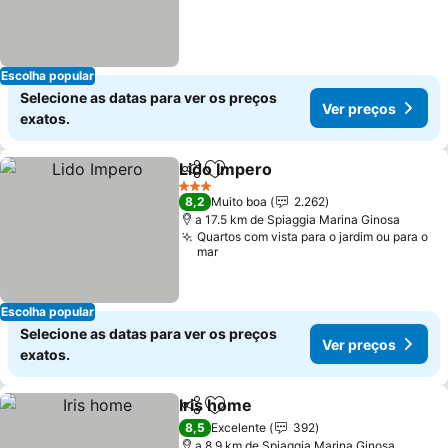
Escolha popular
Selecione as datas para ver os preços
Ver preços
exatos.
Lido Impero
Partilhar
Adicionar aos favoritos
Ver preços
3 Estrelas
8,2
Muito boa
2.262
a 17.5 km de Spiaggia Marina Ginosa
Quartos com vista para o jardim ou para o
mar
Escolha popular
Selecione as datas para ver os preços
Ver preços
exatos.
Iris home
Partilhar
Adicionar aos favoritos
Ver preços
8,5
Excelente
392
a 8.9 km de Spiaggia Marina Ginosa