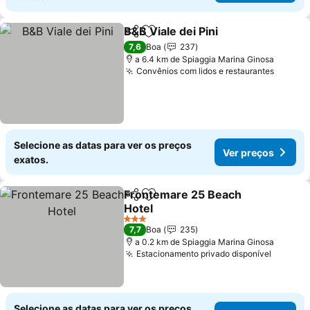
B&B Viale dei Pini
Partilhar
Adicionar aos favoritos
Ver preç
7,6
Boa
237
a 6.4 km de Spiaggia Marina Ginosa
Convênios com lidos e restaurantes
Ver pr
Selecione as datas para ver os preços
Ver preços
exatos.
Frontemare 25 Beach
Partilhar
Adicionar aos favoritos
Hotel
Ver preços
3 Estrelas
7,7
Boa
235
a 0.2 km de Spiaggia Marina Ginosa
Estacionamento privado disponível
Ver pr
Selecione as datas para ver os preços