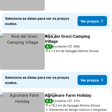
Selecione as datas para ver os preços
Ver preços
exatos.
Riva dei Greci Camping
Partilhar
Adicionar aos favoritos
Village
Ver preços
8,7
Excelente
496
a 7.2 km de Spiaggia Marina Ginosa
Selecione as datas para ver os preços
Ver preços
exatos.
Agrumare Farm Holiday
Partilhar
Adicionar aos favoritos
Ve
9,3
Excelente
310
a 18.2 km de Spiaggia Marina Ginosa
Elementos de design rústicos e elegantes
Ve