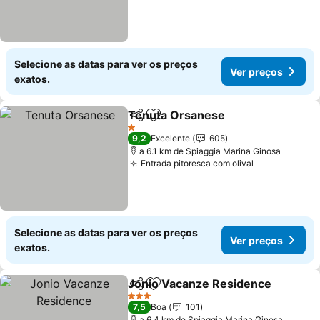
Selecione as datas para ver os preços
Ver preços
exatos.
Tenuta Orsanese
Partilhar
Adicionar aos favoritos
Ver preç
1 Estrelas
9,2
Excelente
605
a 6.1 km de Spiaggia Marina Ginosa
Entrada pitoresca com olival
Ver preços
Selecione as datas para ver os preços
Ver preços
exatos.
Jonio Vacanze Residence
Partilhar
Adicionar aos favoritos
3 Estrelas
7,5
Boa
101
a 6.4 km de Spiaggia Marina Ginosa