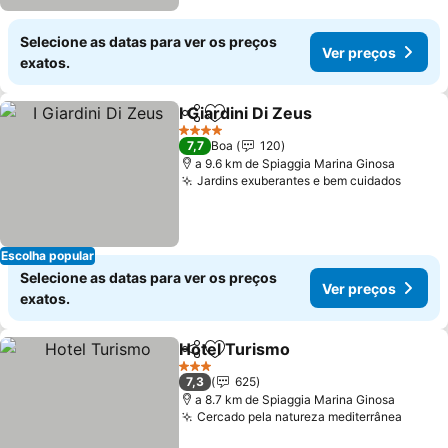
Selecione as datas para ver os preços
Ver preços
exatos.
I Giardini Di Zeus
Partilhar
Adicionar aos favoritos
Ver preç
4 Estrelas
7,7
Boa
120
a 9.6 km de Spiaggia Marina Ginosa
Jardins exuberantes e bem cuidados
Ver p
Escolha popular
Selecione as datas para ver os preços
Ver preços
exatos.
Hotel Turismo
Partilhar
Adicionar aos favoritos
Ver preços
3 Estrelas
7,3
625
a 8.7 km de Spiaggia Marina Ginosa
Cercado pela natureza mediterrânea
Ver p