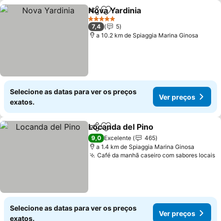
Nova Yardinia
Partilhar
Adicionar aos favoritos
Ver preços
5 Estrelas
7,4
5
a 10.2 km de Spiaggia Marina Ginosa
Selecione as datas para ver os preços
Ver preços
exatos.
Locanda del Pino
Partilhar
Adicionar aos favoritos
Ver preço
9,0
Excelente
465
a 1.4 km de Spiaggia Marina Ginosa
Café da manhã caseiro com sabores locais
V
Selecione as datas para ver os preços
Ver preços
exatos.