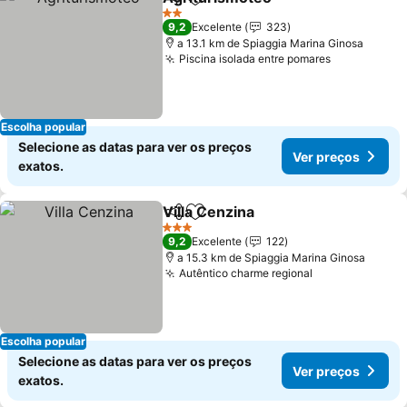
Partilhar
Adicionar aos favoritos
Ver preços
2 Estrelas
9,2
Excelente
323
a 13.1 km de Spiaggia Marina Ginosa
Piscina isolada entre pomares
Ver preços
Escolha popular
Selecione as datas para ver os preços
Ver preços
exatos.
Villa Cenzina
Partilhar
Adicionar aos favoritos
Ver preços
3 Estrelas
9,2
Excelente
122
a 15.3 km de Spiaggia Marina Ginosa
Autêntico charme regional
Ver preços
Escolha popular
Selecione as datas para ver os preços
Ver preços
exatos.