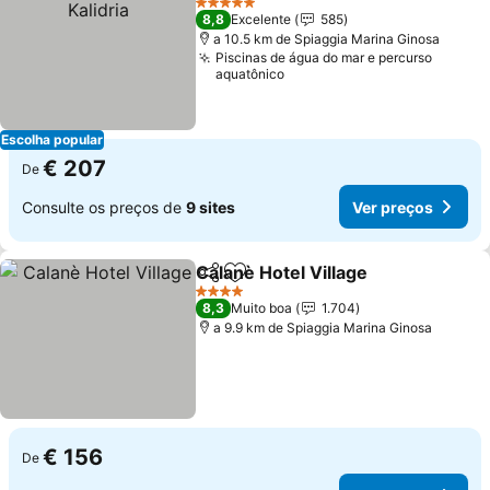
5 Estrelas
8,8
Excelente
585
a 10.5 km de Spiaggia Marina Ginosa
Piscinas de água do mar e percurso
aquatônico
Escolha popular
€ 207
De
Consulte os preços de
9 sites
Ver preços
Calanè Hotel Village
Partilhar
Adicionar aos favoritos
Ver p
4 Estrelas
8,3
Muito boa
1.704
a 9.9 km de Spiaggia Marina Ginosa
€ 156
De