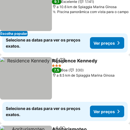
9,1
Excelente
1.141
a 10.6 km de Spiaggia Marina Ginosa
Piscina panorâmica com vista para o campo
Escolha popular
Selecione as datas para ver os preços
Ver preços
exatos.
Residence Kennedy
Partilhar
Adicionar aos favoritos
Ver pr
3 Estrelas
7,5
Boa
330
a 8.5 km de Spiaggia Marina Ginosa
Selecione as datas para ver os preços
Ver preços
exatos.
Agriturismoteo