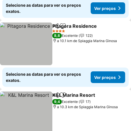
Selecione as datas para ver os preços
Ver preços
exatos.
Pitagora Residence
Partilhar
Adicionar aos favoritos
Ver pr
4 Estrelas
8,8
Excelente
122
a 10.1 km de Spiaggia Marina Ginosa
Selecione as datas para ver os preços
Ver preços
exatos.
K&L Marina Resort
Partilhar
Adicionar aos favoritos
Ver pre
9,4
Excelente
17
a 10.3 km de Spiaggia Marina Ginosa