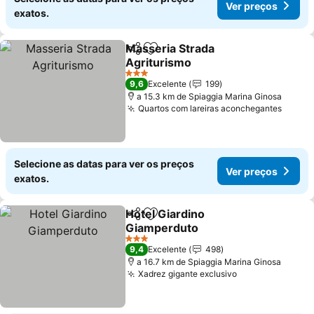
Ver preços
exatos.
Masseria Strada
Partilhar
Adicionar aos favoritos
Agriturismo
Ver preços
3 Estrelas
9,6
Excelente
199
a 15.3 km de Spiaggia Marina Ginosa
Quartos com lareiras aconchegantes
Ver p
Selecione as datas para ver os preços
Ver preços
exatos.
Hotel Giardino
Partilhar
Adicionar aos favoritos
Giamperduto
Ver preços
3 Estrelas
9,4
Excelente
498
a 16.7 km de Spiaggia Marina Ginosa
Xadrez gigante exclusivo
Ver preços