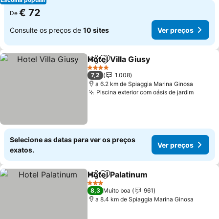
€ 72
De
Consulte os preços de
10 sites
Ver preços
Hotel Villa Giusy
Partilhar
Adicionar aos favoritos
Ver preço
4 Estrelas
7,2
1.008
a 6.2 km de Spiaggia Marina Ginosa
Piscina exterior com oásis de jardim
Ver pr
Selecione as datas para ver os preços
Ver preços
exatos.
Hotel Palatinum
Partilhar
Adicionar aos favoritos
Ver preços
3 Estrelas
8,3
Muito boa
961
a 8.4 km de Spiaggia Marina Ginosa