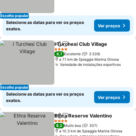
Escolha popular
Selecione as datas para ver os preços
Ver preços
exatos.
I Turchesi Club Village
Partilhar
Adicionar aos favoritos
Ver
4 Estrelas
8,7
Excelente
3.539
a 7.1 km de Spiaggia Marina Ginosa
Variedade de instalações esportivas
Ver pr
Escolha popular
Selecione as datas para ver os preços
Ver preços
exatos.
Ethra Reserve Valentino
Partilhar
Adicionar aos favoritos
V
4 Estrelas
8,2
Muito boa
307
a 10.3 km de Spiaggia Marina Ginosa