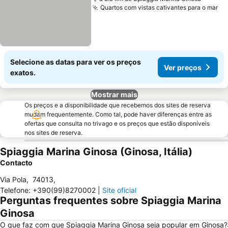
Quartos com vistas cativantes para o mar
Ve
Selecione as datas para ver os preços
Ver preços
exatos.
Mostrar mais
Os preços e a disponibilidade que recebemos dos sites de reserva
mudam frequentemente. Como tal, pode haver diferenças entre as
ofertas que consulta no trivago e os preços que estão disponíveis
nos sites de reserva.
Spiaggia Marina Ginosa (Ginosa, Itália)
Contacto
Via Pola
,
74013
,
Telefone
:
+390(99)8270002
|
Site oficial
Perguntas frequentes sobre Spiaggia Marina
Ginosa
O que faz com que Spiaggia Marina Ginosa seja popular em Ginosa?