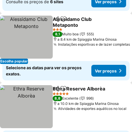
Consulte os preços de
6 sites
Ver preços
Alessidamo Club
Partilhar
Adicionar aos favoritos
Metaponto
Ver preços
3 Estrelas
8,1
Muito boa
555
a 8.4 km de Spiaggia Marina Ginosa
Instalações esportivas e de lazer completas
Escolha popular
Selecione as datas para ver os preços
Ver preços
exatos.
Ethra Reserve Alborèa
Partilhar
Adicionar aos favoritos
Ver
5 Estrelas
8,8
Excelente
996
a 10.0 km de Spiaggia Marina Ginosa
Atividades de esportes aquáticos no local
Ve