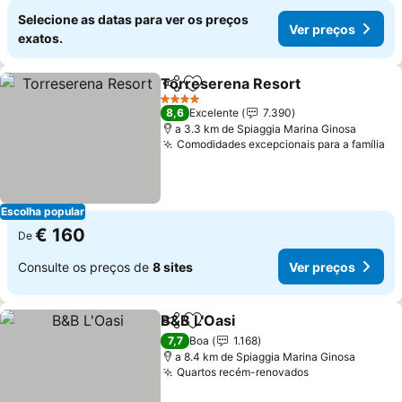
Selecione as datas para ver os preços
Ver preços
exatos.
Torreserena Resort
Partilhar
Adicionar aos favoritos
Ver pr
4 Estrelas
8,6
Excelente
7.390
a 3.3 km de Spiaggia Marina Ginosa
Comodidades excepcionais para a família
Ve
Escolha popular
€ 160
De
Consulte os preços de
8 sites
Ver preços
B&B L'Oasi
Partilhar
Adicionar aos favoritos
Ver preços
7,7
Boa
1.168
a 8.4 km de Spiaggia Marina Ginosa
Quartos recém-renovados
Ver preços