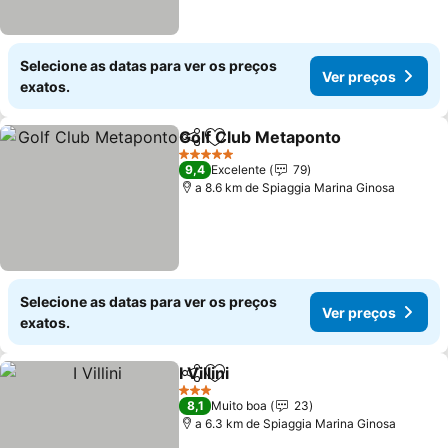
Selecione as datas para ver os preços
Ver preços
exatos.
Golf Club Metaponto
Partilhar
Adicionar aos favoritos
Ver p
5 Estrelas
9,4
Excelente
79
a 8.6 km de Spiaggia Marina Ginosa
Selecione as datas para ver os preços
Ver preços
exatos.
I Villini
Partilhar
Adicionar aos favoritos
Ver preços
3 Estrelas
8,1
Muito boa
23
a 6.3 km de Spiaggia Marina Ginosa