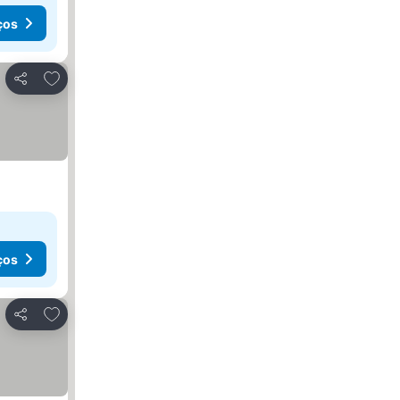
ços
Adicionar aos favoritos
Partilhar
ços
Adicionar aos favoritos
Partilhar