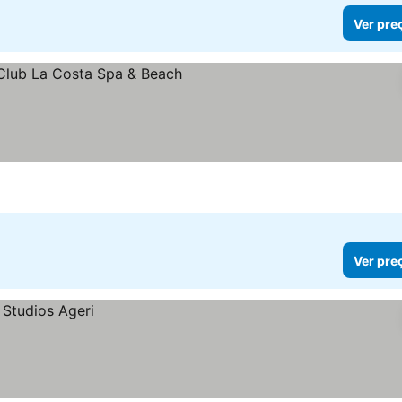
Ver pre
as
Ver pre