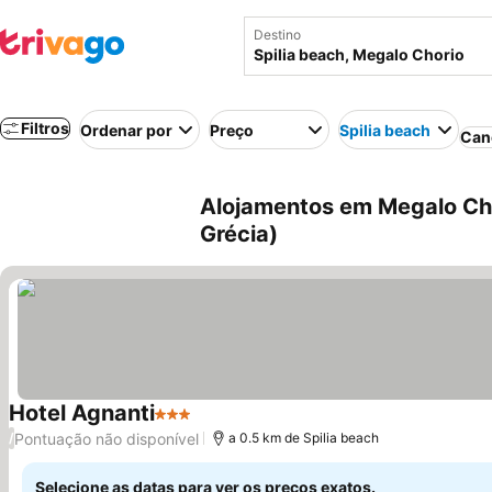
Destino
Filtros
Ordenar por
Preço
Spilia beach
Can
Alojamentos em Megalo Chor
Grécia)
Hotel Agnanti
3 Estrelas
Pontuação não disponível
/
a 0.5 km de Spilia beach
Selecione as datas para ver os preços exatos.