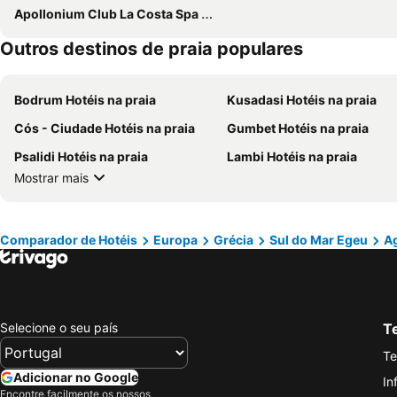
Apollonium Club La Costa Spa & Beach
Outros destinos de praia populares
Bodrum Hotéis na praia
Kusadasi Hotéis na praia
Cós - Ciudade Hotéis na praia
Gumbet Hotéis na praia
Psalidi Hotéis na praia
Lambi Hotéis na praia
Mostrar mais
Comparador de Hotéis
Europa
Grécia
Sul do Mar Egeu
Ag
Selecione o seu país
Te
Te
Adicionar no Google
In
Encontre facilmente os nossos