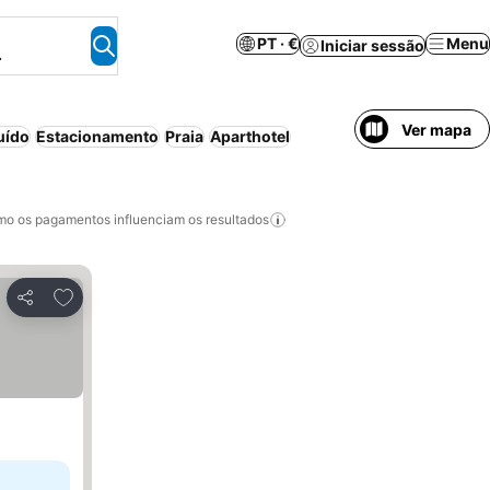
PT · €
Menu
Iniciar sessão
.
Ver mapa
uído
Estacionamento
Praia
Aparthotel
o os pagamentos influenciam os resultados
Adicionar aos favoritos
Partilhar