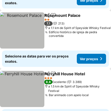
Ver preços
exatos.
Rosemount Palace
Partilhar
Adicionar aos favoritos
Ver pre
2 Estrelas
7,1
213
a 1.1 km de Spirit of Speyside Whisky Festival
Edifício histórico de igreja de pedra
convertida
Selecione as datas para ver os preços
Ver preços
exatos.
Ferryhill House Hotel
Partilhar
Adicionar aos favoritos
Ver p
3 Estrelas
8,8
Excelente
3.389
a 1.5 km de Spirit of Speyside Whisky
Festival
Bar animado com apelo local
Ver preços