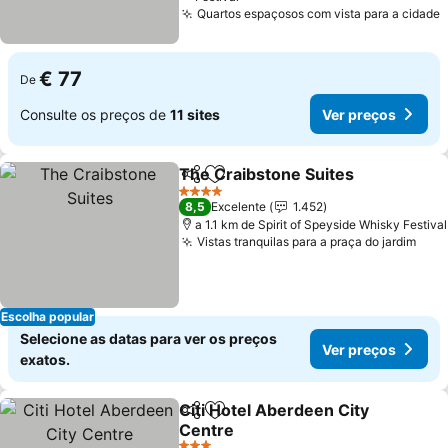
Quartos espaçosos com vista para a cidade
V
€ 77
De
Consulte os preços de
11 sites
Ver preços
The Craibstone Suites
Partilhar
Adicionar aos favoritos
Ver
4 Estrelas
8,5
Excelente
1.452
a 1.1 km de Spirit of Speyside Whisky Festival
Vistas tranquilas para a praça do jardim
Ver 
Escolha popular
Selecione as datas para ver os preços
Ver preços
exatos.
Citi Hotel Aberdeen City
Partilhar
Adicionar aos favoritos
Centre