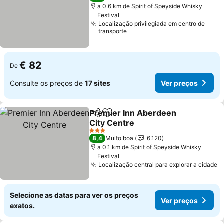
a 0.6 km de Spirit of Speyside Whisky
Festival
Localização privilegiada em centro de
transporte
€ 82
De
Consulte os preços de
17 sites
Ver preços
Premier Inn Aberdeen
Partilhar
Adicionar aos favoritos
City Centre
Ver preços
3 Estrelas
8,4
Muito boa
6.120
a 0.1 km de Spirit of Speyside Whisky
Festival
Localização central para explorar a cidade
V
Selecione as datas para ver os preços
Ver preços
exatos.