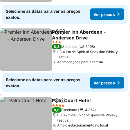
Selecione as datas para ver os preços
Ver preços
exatos.
Premier Inn Aberdeen -
Partilhar
Adicionar aos favoritos
Anderson Drive
Ver preços
3 Estrelas
8,3
Muito boa
2.198
a 3.4 km de Spirit of Speyside Whisky
Festival
Acomodações para a família
Ver preços
Selecione as datas para ver os preços
Ver preços
exatos.
Palm Court Hotel
Partilhar
Adicionar aos favoritos
Ver preç
4 Estrelas
8,8
Excelente
4.352
a 3.6 km de Spirit of Speyside Whisky
Festival
Amplo estacionamento no local
Ver preço