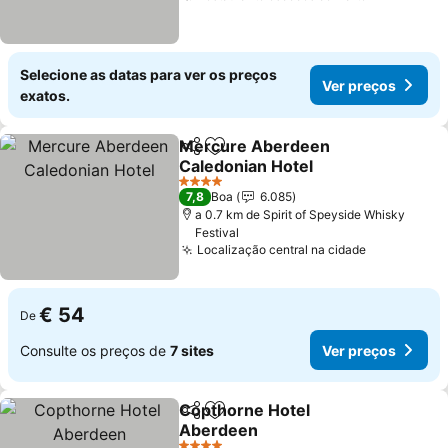
Selecione as datas para ver os preços
Ver preços
exatos.
Mercure Aberdeen
Partilhar
Adicionar aos favoritos
Caledonian Hotel
Ver preços
4 Estrelas
7,8
Boa
6.085
a 0.7 km de Spirit of Speyside Whisky
Festival
Localização central na cidade
Ver preços
€ 54
De
Consulte os preços de
7 sites
Ver preços
Copthorne Hotel
Partilhar
Adicionar aos favoritos
Aberdeen