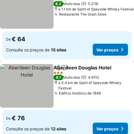
Ver preços
4 Estrelas
8,2
Muito boa
5.278
a 1.1 km de Spirit of Speyside Whisky Festival
Restaurante The Grain Store
Ver preços
€ 64
De
Consulte os preços de
15 sites
Ver preços
Aberdeen Douglas Hotel
Partilhar
Adicionar aos favoritos
V
3 Estrelas
8,1
Muito boa
4.970
a 0.4 km de Spirit of Speyside Whisky
Festival
Edifício histórico de 1848
Ver preços
€ 76
De
Consulte os preços de
12 sites
Ver preços