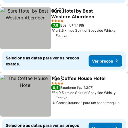
Sure Hotel by Best
Partilhar
Adicionar aos favoritos
Western Aberdeen
Ver preços
4 Estrelas
7,8
Boa
1.498
a 3.5 km de Spirit of Speyside Whisky
Festival
Selecione as datas para ver os preços
Ver preços
exatos.
The Coffee House Hotel
Partilhar
Adicionar aos favoritos
V
4 Estrelas
8,5
Excelente
1.397
a 0.5 km de Spirit of Speyside Whisky
Festival
Camas luxuosas para um sono tranquilo
Ver
Selecione as datas para ver os preços