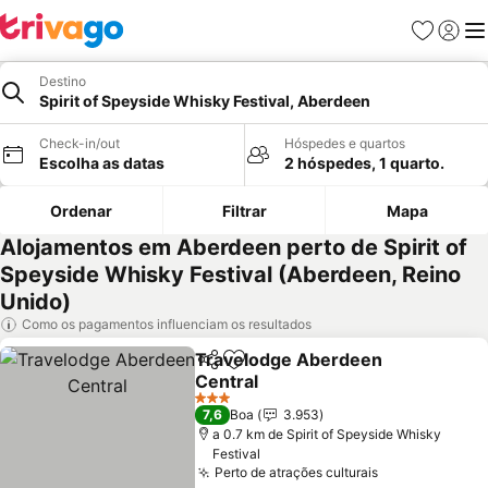
Favoritos
Iniciar
Me
Destino
Spirit of Speyside Whisky Festival, Aberdeen
Check-in/out
Hóspedes e quartos
Escolha as datas
2 hóspedes, 1 quarto.
Ordenar
Filtrar
Mapa
Alojamentos em Aberdeen perto de Spirit of
Speyside Whisky Festival (Aberdeen, Reino
Unido)
Como os pagamentos influenciam os resultados
Travelodge Aberdeen
Partilhar
Adicionar aos favoritos
Central
Ver preços
3 Estrelas
7,6
Boa
3.953
a 0.7 km de Spirit of Speyside Whisky
Festival
Perto de atrações culturais
Ver preços