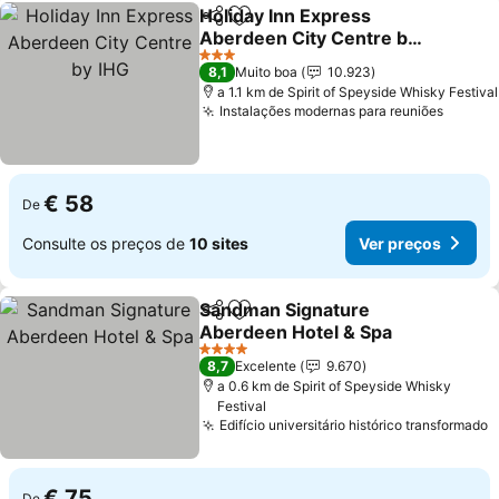
Holiday Inn Express
Partilhar
Adicionar aos favoritos
Aberdeen City Centre by
IHG
Ver preços
3 Estrelas
8,1
Muito boa
10.923
a 1.1 km de Spirit of Speyside Whisky Festival
Instalações modernas para reuniões
Ver pr
€ 58
De
Consulte os preços de
10 sites
Ver preços
Sandman Signature
Partilhar
Adicionar aos favoritos
Aberdeen Hotel & Spa
Ver preços
4 Estrelas
8,7
Excelente
9.670
a 0.6 km de Spirit of Speyside Whisky
Festival
Edifício universitário histórico transformado
V
€ 75
De