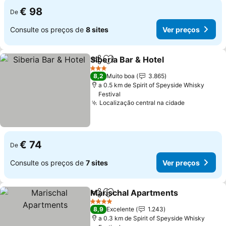
€ 98
De
Consulte os preços de
8 sites
Ver preços
Siberia Bar & Hotel
Partilhar
Adicionar aos favoritos
Ver pre
3 Estrelas
8,2
Muito boa
3.865
a 0.5 km de Spirit of Speyside Whisky
Festival
Localização central na cidade
Ver preços
€ 74
De
Consulte os preços de
7 sites
Ver preços
Marischal Apartments
Partilhar
Adicionar aos favoritos
Ver
4 Estrelas
8,9
Excelente
1.243
a 0.3 km de Spirit of Speyside Whisky