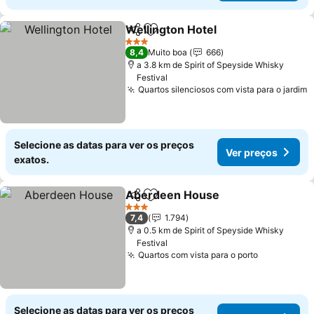
Wellington Hotel
Partilhar
Adicionar aos favoritos
Ver preço
3 Estrelas
8,4
Muito boa
666
a 3.8 km de Spirit of Speyside Whisky
Festival
Quartos silenciosos com vista para o jardim
V
Selecione as datas para ver os preços
Ver preços
exatos.
Aberdeen House
Partilhar
Adicionar aos favoritos
Ver preç
3 Estrelas
7,4
1.794
a 0.5 km de Spirit of Speyside Whisky
Festival
Quartos com vista para o porto
Ver preço
Selecione as datas para ver os preços