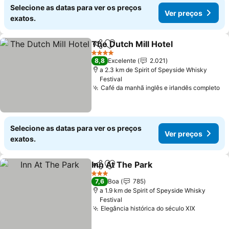
Selecione as datas para ver os preços
Ver preços
exatos.
The Dutch Mill Hotel
Partilhar
Adicionar aos favoritos
Ver p
4 Estrelas
8,8
Excelente
2.021
a 2.3 km de Spirit of Speyside Whisky
Festival
Café da manhã inglês e irlandês completo
Ve
Selecione as datas para ver os preços
Ver preços
exatos.
Inn At The Park
Partilhar
Adicionar aos favoritos
Ver preços
3 Estrelas
7,6
Boa
785
a 1.9 km de Spirit of Speyside Whisky
Festival
Elegância histórica do século XIX
Ver preç