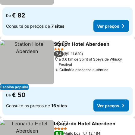
€ 82
De
Consulte os preços de
7 sites
Ver preços
Station Hotel Aberdeen
Partilhar
Adicionar aos favoritos
Ve
3 Estrelas
7,4
11.820
a 0.6 km de Spirit of Speyside Whisky
Festival
Culinária escocesa autêntica
Ver preços
Escolha popular
€ 50
De
Consulte os preços de
16 sites
Ver preços
Leonardo Hotel Aberdeen
Partilhar
Adicionar aos favoritos
4 Estrelas
8,3
Muito boa
12.484