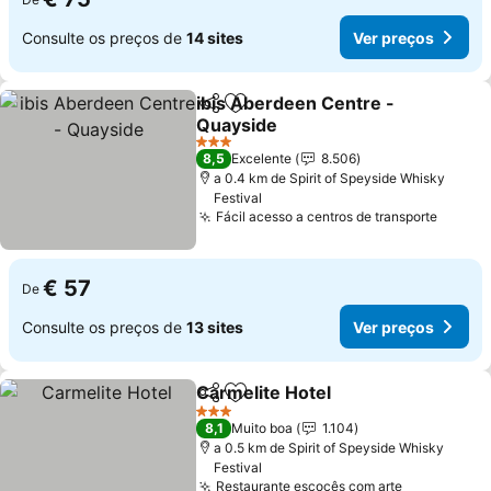
Consulte os preços de
14 sites
Ver preços
ibis Aberdeen Centre -
Partilhar
Adicionar aos favoritos
Quayside
Ver preços
3 Estrelas
8,5
Excelente
8.506
a 0.4 km de Spirit of Speyside Whisky
Festival
Fácil acesso a centros de transporte
Ver pr
€ 57
De
Consulte os preços de
13 sites
Ver preços
Carmelite Hotel
Partilhar
Adicionar aos favoritos
Ver preços
3 Estrelas
8,1
Muito boa
1.104
a 0.5 km de Spirit of Speyside Whisky
Festival
Restaurante escocês com arte
Ver preço