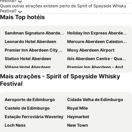
Festival?
Quais outras atrações existem perto de Spirit of Speyside Whisky
Festival?
Mais Top hotéis
Sandman Signature Aberdeen Hotel & Spa
Holiday Inn Express Aberdeen City Centre by IHG
Leonardo Hotel Aberdeen
Mercure Aberdeen Caledonian Hotel
Premier Inn Aberdeen City Centre
Moxy Aberdeen Airport
Station Hotel Aberdeen
ibis Aberdeen Centre - Quayside
Village Hotel Aberdeen
Premier Inn Aberdeen - Anderson Drive
Mais atrações - Spirit of Speyside Whisky
Terra Nova Hotel
The Chester Hotel
Festival
Atholl Hotel
Travelodge Aberdeen Central
The Aberdeen Altens Hotel
Leonardo Inn Hotel Aberdeen Airport
Aeroporto de Edimburgo
Cidade Velha de Edimburgo
Residence Inn by Marriott Aberdeen
Rox Hotel Aberdeen by Compass Hospitality
Castelo de Edimburgo
Royal Mile
Leonardo Hotel and Conference Venue Aberdeen Airport
Highland Aberdeen City Centre
Estação Ferroviária Waverley
Haymarket
Premier Inn Aberdeen Airport - Dyce
Holiday Inn Aberdeen West by IHG
Loch Ness
New Town
Brentwood Aberdeen City Centre near Union Street
Palm Court Hotel