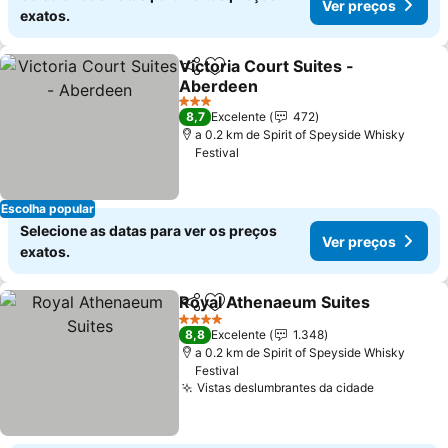
Ver preços
exatos.
Victoria Court Suites -
Partilhar
Adicionar aos favoritos
Aberdeen
Ver preços
3 Estrelas
8,7
Excelente
472
a 0.2 km de Spirit of Speyside Whisky
Festival
Escolha popular
Selecione as datas para ver os preços
Ver preços
exatos.
Royal Athenaeum Suites
Partilhar
Adicionar aos favoritos
V
4 Estrelas
8,8
Excelente
1.348
a 0.2 km de Spirit of Speyside Whisky
Festival
Vistas deslumbrantes da cidade
Ver preço