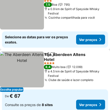
3 Estrelas
7,5
Boa
795
a 0.9 km de Spirit of Speyside Whisky
Festival
Cozinha compartilhada para você
Ver pre
Selecione as datas para ver os preços
Ver preços
exatos.
The Aberdeen Altens
Partilhar
Adicionar aos favoritos
Hotel
Ver preços
4 Estrelas
8,4
Muito boa
12.099
a 4.5 km de Spirit of Speyside Whisky
Festival
Clube de saúde e lazer completo
Ver preç
Escolha popular
€ 67
De
Consulte os preços de
8 sites
Ver preços