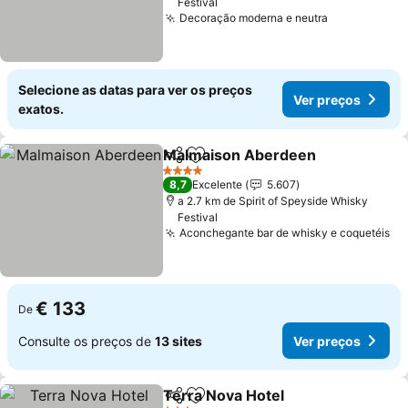
Festival
Decoração moderna e neutra
Ver preços
Selecione as datas para ver os preços
Ver preços
exatos.
Malmaison Aberdeen
Partilhar
Adicionar aos favoritos
Ver 
4 Estrelas
8,7
Excelente
5.607
a 2.7 km de Spirit of Speyside Whisky
Festival
Aconchegante bar de whisky e coquetéis
Ve
€ 133
De
Consulte os preços de
13 sites
Ver preços
Terra Nova Hotel
Partilhar
Adicionar aos favoritos
Ver preç