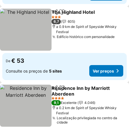
The Highland Hotel
Partilhar
Adicionar aos favoritos
Ver pr
3 Estrelas
6,7
605
a 0.9 km de Spirit of Speyside Whisky
Festival
Edifício histórico com personalidade
Ver pr
€ 53
De
Consulte os preços de
5 sites
Ver preços
Residence Inn by Marriott
Partilhar
Adicionar aos favoritos
Aberdeen
Ver preços
4 Estrelas
9,1
Excelente
4.046
a 0.2 km de Spirit of Speyside Whisky
Festival
Localização privilegiada no centro da
cidade