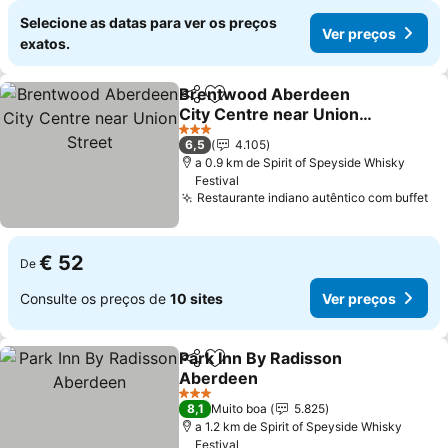
Selecione as datas para ver os preços
Ver preços
exatos.
Brentwood Aberdeen
Partilhar
Adicionar aos favoritos
City Centre near Union
Street
Ver preços
3 Estrelas
6,5
4.105
a 0.9 km de Spirit of Speyside Whisky
Festival
Restaurante indiano autêntico com buffet
Ve
€ 52
De
Consulte os preços de
10 sites
Ver preços
Park Inn By Radisson
Partilhar
Adicionar aos favoritos
Aberdeen
Ver preços
3 Estrelas
8,1
Muito boa
5.825
a 1.2 km de Spirit of Speyside Whisky
Festival