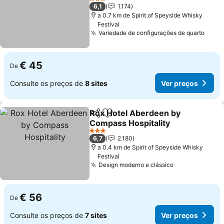
Ver preços
3 Estrelas
6,1
1.174
a 0.7 km de Spirit of Speyside Whisky
Festival
Variedade de configurações de quarto
Ver 
€ 45
De
Consulte os preços de
8 sites
Ver preços
Rox Hotel Aberdeen by
Partilhar
Adicionar aos favoritos
Compass Hospitality
Ver preços
3 Estrelas
6,7
2.180
a 0.4 km de Spirit of Speyside Whisky
Festival
Design moderno e clássico
Ver preços
€ 56
De
Consulte os preços de
7 sites
Ver preços