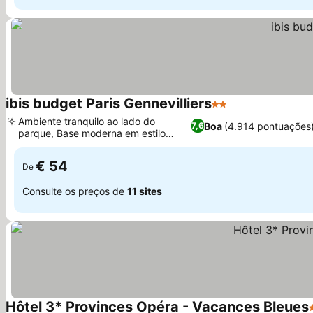
ibis budget Paris Gennevilliers
2 Estrelas
Ver preços
Ambiente tranquilo ao lado do
Boa
(4.914 pontuações
7,6
parque, Base moderna em estilo
Ver preços
industrial
€ 54
De
Consulte os preços de
11 sites
Hôtel 3* Provinces Opéra - Vacances Bleues