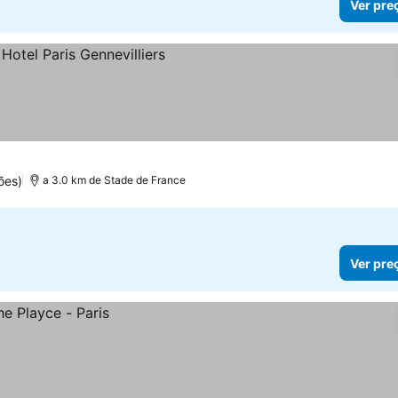
Ver pre
os
ões)
a 3.0 km de Stade de France
Ver pre