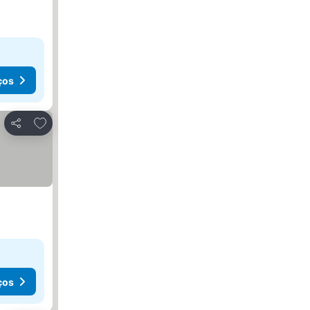
ços
Adicionar aos favoritos
Partilhar
ços