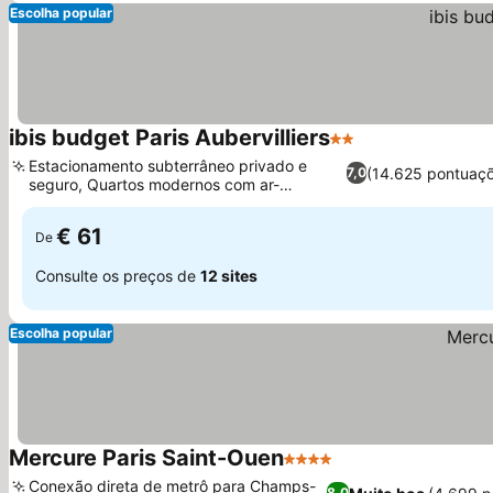
Escolha popular
ibis budget Paris Aubervilliers
2 Estrelas
Ver preços
Estacionamento subterrâneo privado e
(14.625 pontuaç
7,0
seguro, Quartos modernos com ar-
Ver preços
condicionado
€ 61
De
Consulte os preços de
12 sites
Escolha popular
Mercure Paris Saint-Ouen
4 Estrelas
Ver preços
Conexão direta de metrô para Champs-
8,0