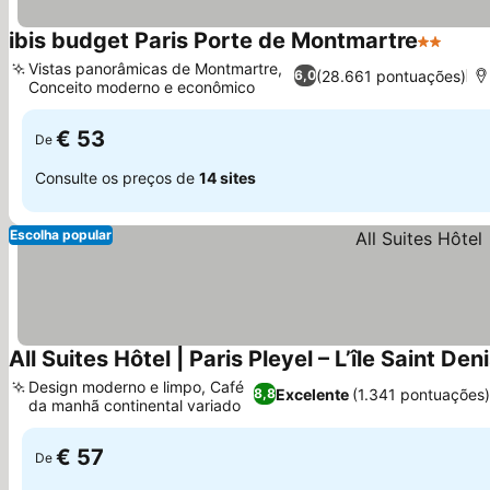
ibis budget Paris Porte de Montmartre
2 Estrel
Ver p
Vistas panorâmicas de Montmartre,
(28.661 pontuações)
6,0
Conceito moderno e econômico
Ver preços
€ 53
De
Consulte os preços de
14 sites
Escolha popular
All Suites Hôtel | Paris Pleyel – L’île Saint Den
Design moderno e limpo, Café
Excelente
(1.341 pontuações
8,8
da manhã continental variado
Ver preços
€ 57
De