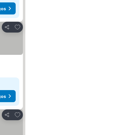
ços
Adicionar aos favoritos
Partilhar
ços
Adicionar aos favoritos
Partilhar