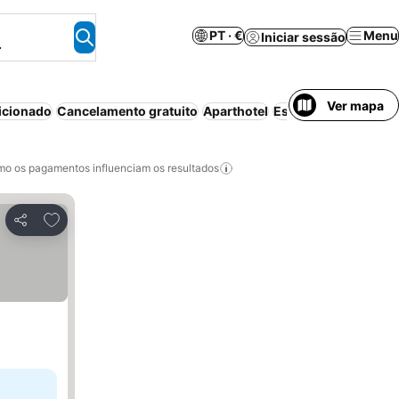
PT · €
Menu
Iniciar sessão
.
Ver mapa
icionado
Cancelamento gratuito
Aparthotel
Estacionamento
Wi-
o os pagamentos influenciam os resultados
Adicionar aos favoritos
Partilhar