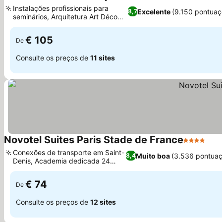
Instalações profissionais para
Excelente
(9.150 pontuaç
8,7
seminários, Arquitetura Art Déco
Ver preços
histórica
€ 105
De
Consulte os preços de
11 sites
Novotel Suites Paris Stade de France
4 Estrelas
Ver
Conexões de transporte em Saint-
Muito boa
(3.536 pontuaç
8,4
Denis, Academia dedicada 24
Ver preços
horas
€ 74
De
Consulte os preços de
12 sites