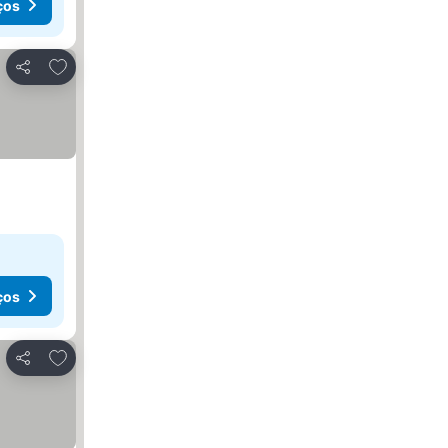
ços
Adicionar aos favoritos
Partilhar
ços
Adicionar aos favoritos
Partilhar