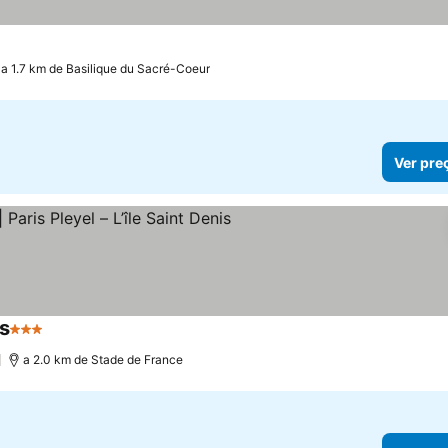
as
reços
a 1.7 km de Basilique du Sacré-Coeur
Ver pre
is
3 Estrelas
Ver preços
)
a 2.0 km de Stade de France