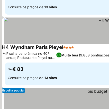
Consulte os preços de
13 sites
H4 Wyndham Paris Pleyel
4 Estrelas
Ver preços
Piscina panorâmica no 40º
Muito boa
(9.868 pontuações
8,0
andar, Restaurante Pleyel no
Ver preços
local
€ 83
De
Consulte os preços de
13 sites
Escolha popular