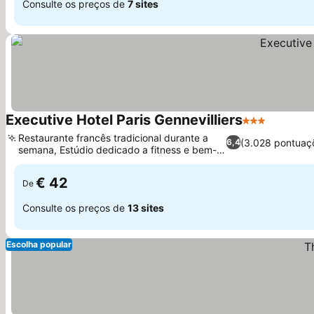
Consulte os preços de
7 sites
Executive Hotel Paris Gennevilliers
3 Estrelas
Ver preç
Restaurante francês tradicional durante a
(3.028 pontuaç
6,4
semana, Estúdio dedicado a fitness e bem-
Ver preços
estar
€ 42
De
Consulte os preços de
13 sites
Escolha popular