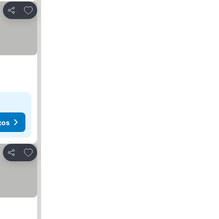
Adicionar aos favoritos
Partilhar
ços
Adicionar aos favoritos
Partilhar