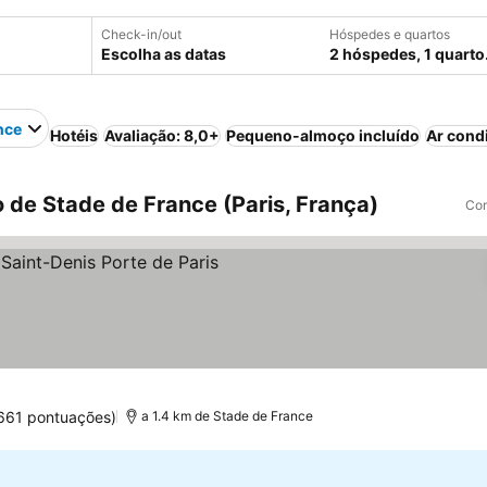
Check-in/out
Hóspedes e quartos
Escolha as datas
2 hóspedes, 1 quarto
nce
Hotéis
Avaliação: 8,0+
Pequeno-almoço incluído
Ar cond
 de Stade de France (Paris, França)
Com
s
 preços
661 pontuações)
a 1.4 km de Stade de France