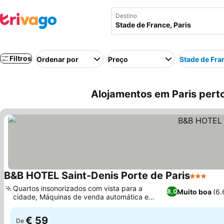
Destino
Filtros
Ordenar por
Preço
Stade de Fra
Alojamentos em Paris perto
B&B HOTEL Saint-Denis Porte de Paris
3 Estrela
Ver
Quartos insonorizados com vista para a
Muito boa
(6.
8,0
cidade, Máquinas de venda automática e
Ver preços
entrega de refeições no lobby
€ 59
De