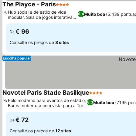
The Playce - Paris
4 Estrelas
Ver preços
Hub social e de estilo de vida
Muito boa
(5.439 pontua
8,4
modular, Sala de jogos interativa
Ver preços
no lobby
€ 96
De
Consulte os preços de
8 sites
Escolha popular
Novotel Paris Stade Basilique
4 Estrelas
Ver preços
Polo moderno para eventos de estádio,
Muito boa
(7.195 po
8,3
Bar na cobertura com vista para a Torre
Ver preços
Eiffel
€ 72
De
Consulte os preços de
12 sites