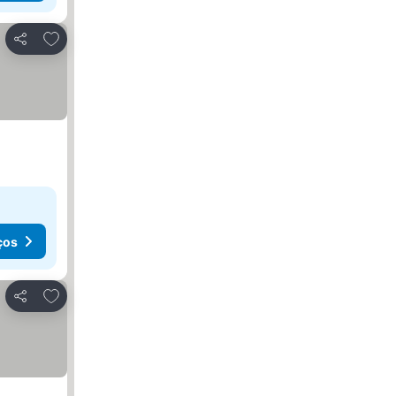
Adicionar aos favoritos
Partilhar
ços
Adicionar aos favoritos
Partilhar