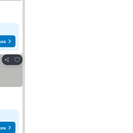
ços
Adicionar aos favoritos
Partilhar
ços