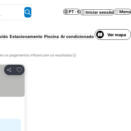
PT · €
Menu
Iniciar sessão
.
Ver mapa
uído
Estacionamento
Piscina
Ar condicionado
Aparthotel
Wi-fi
o os pagamentos influenciam os resultados
Adicionar aos favoritos
Partilhar