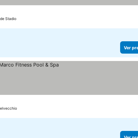
 de Stadio
Ver pr
eços
telvecchio
Ver pr