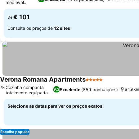
medieval
Ver preços
histórico
€ 101
De
Consulte os preços de
12 sites
Verona Romana Apartments
5 Estrelas
Ver preços
Cozinha compacta
Excelente
(859 pontuações)
9,2
a 1.9 km
totalmente equipada
Ver preços
Selecione as datas para ver os preços exatos.
Escolha popular