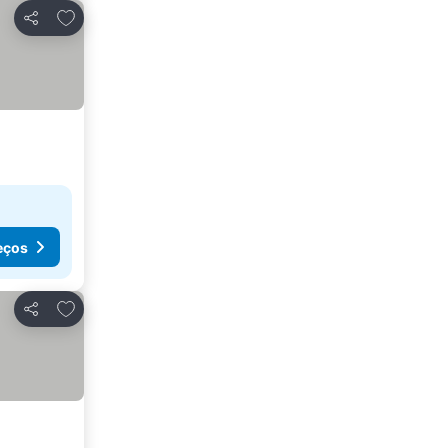
Adicionar aos favoritos
Partilhar
eços
Adicionar aos favoritos
Partilhar