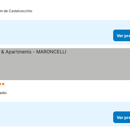
km de Castelvecchio
Ver pr
2 Estrelas
Ver preços
adio
Ver pr