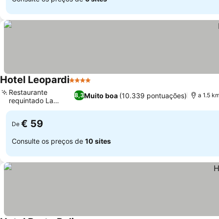
Hotel Leopardi
4 Estrelas
Ver preços
Restaurante
Muito boa
(10.339 pontuações)
8,3
a 1.5 k
requintado La
Ver preços
Ginestra
€ 59
De
Consulte os preços de
10 sites