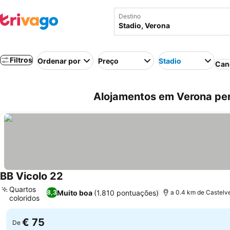
Destino
Filtros
Ordenar por
Preço
Stadio
Can
Alojamentos em Verona per
BB Vicolo 22
Ver preços
Quartos
Muito boa
(1.810 pontuações)
8,3
a 0.4 km de Castelv
coloridos
Ver preços
€ 75
De