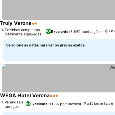
Truly Verona
2 Estrelas
Ver preços
Cozinhas compactas
Excelente
(3.640 pontuações)
9,0
a 0.
totalmente equipadas
Ver preços
Selecione as datas para ver os preços exatos.
WEGA Hotel Verona
3 Estrelas
Ver preços
Varandas e
Excelente
(1.036 pontuações)
9,1
a 1.2 km de Stadio
terraços
Ver preços