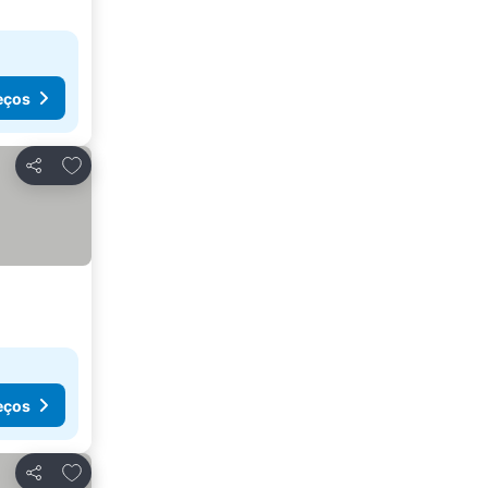
eços
Adicionar aos favoritos
Partilhar
eços
Adicionar aos favoritos
Partilhar