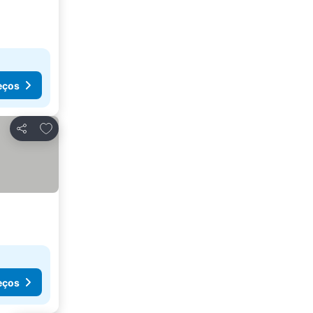
eços
Adicionar aos favoritos
Partilhar
eços