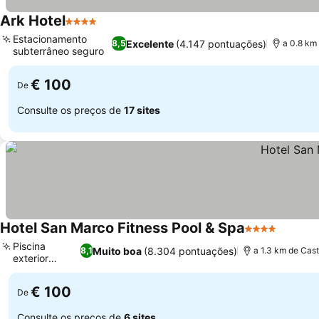
Ark Hotel
4 Estrelas
Ver preços
Estacionamento
Excelente
(4.147 pontuações)
8,5
a 0.8 km
subterrâneo seguro
Ver preços
€ 100
De
Consulte os preços de
17 sites
Hotel San Marco Fitness Pool & Spa
4 Estrelas
Ver pr
Piscina
Muito boa
(8.304 pontuações)
8,1
a 1.3 km de Cas
exterior
Ver preços
sazonal
€ 100
De
Consulte os preços de
6 sites