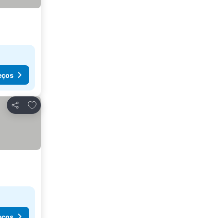
eços
Adicionar aos favoritos
Partilhar
eços