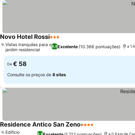
Novo Hotel Rossi
3 Estrelas
Ver preços
Vistas tranquilas para o
Excelente
(10.366 pontuações)
8,9
a 1.
jardim residencial
Ver preços
€ 58
De
Consulte os preços de
8 sites
Residence Antico San Zeno
4 Estrelas
Ver preços
Edifício
Excelente
(1.712 pontuações)
8,8
a 0.6 km de Ca