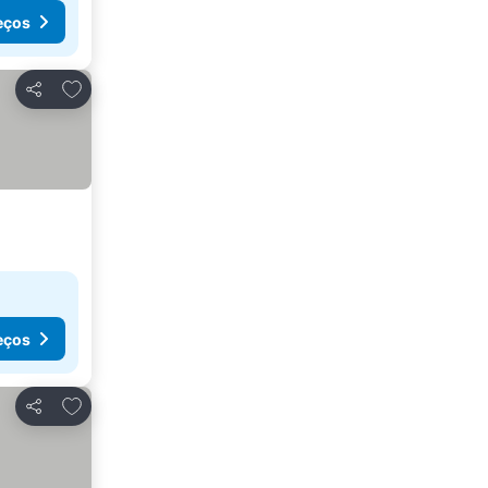
eços
Adicionar aos favoritos
Partilhar
eços
Adicionar aos favoritos
Partilhar