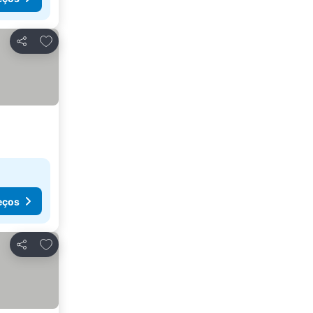
Adicionar aos favoritos
Partilhar
eços
Adicionar aos favoritos
Partilhar