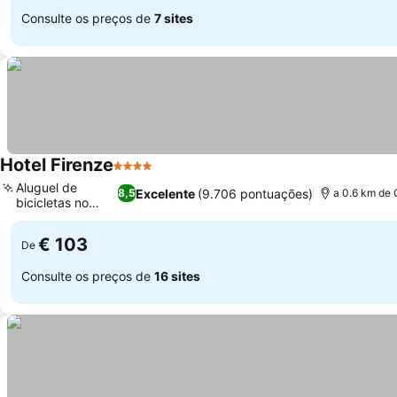
Consulte os preços de
7 sites
Hotel Firenze
4 Estrelas
Ver preços
Aluguel de
Excelente
(9.706 pontuações)
8,5
a 0.6 km de 
bicicletas no
Ver preços
local
€ 103
De
Consulte os preços de
16 sites