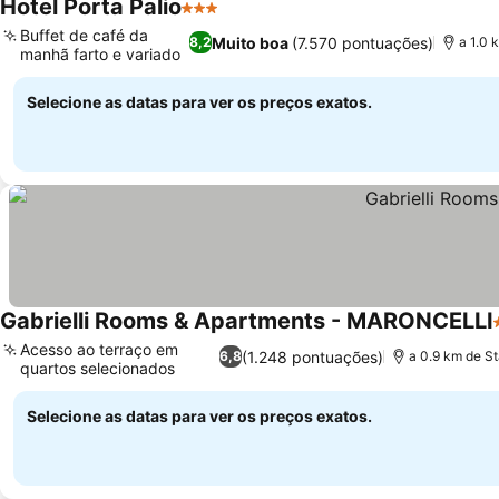
Hotel Porta Palio
3 Estrelas
Ver preços
Buffet de café da
Muito boa
(7.570 pontuações)
8,2
a 1.0 
manhã farto e variado
Ver preços
Selecione as datas para ver os preços exatos.
Gabrielli Rooms & Apartments - MARONCELLI
Acesso ao terraço em
(1.248 pontuações)
6,8
a 0.9 km de St
quartos selecionados
Ver preços
Selecione as datas para ver os preços exatos.