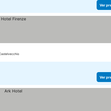
Ver pr
Castelvecchio
Ver pr