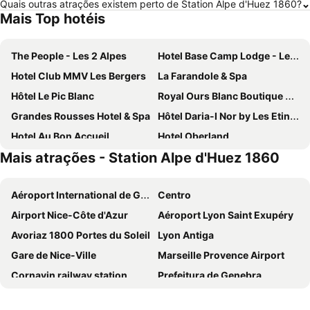
Quais outras atrações existem perto de Station Alpe d'Huez 1860?
Mais Top hotéis
The People - Les 2 Alpes
Hotel Base Camp Lodge - Les 2 Alpes
Hotel Club MMV Les Bergers
La Farandole & Spa
Hôtel Le Pic Blanc
Royal Ours Blanc Boutique Hôtel & Spa
Grandes Rousses Hotel & Spa
Hôtel Daria-I Nor by Les Etincelles
Hotel Au Bon Accueil
Hotel Oberland
Mais atrações - Station Alpe d'Huez 1860
Alp'Azur Hotel
Hôtel Les 2 Alpes L'Orée Des Pistes
Hotel Les Flocons
Le Castillan
Aéroport International de Genève - Geneva International Airport
Centro
Le Cairn
Le Chamois
Airport Nice-Côte d'Azur
Aéroport Lyon Saint Exupéry
Auberge de la Foret
Hôtel Chalet Mounier
Avoriaz 1800 Portes du Soleil
Lyon Antiga
Hotel Le Terminus
Auberge Restaurant du Virage
Gare de Nice-Ville
Marseille Provence Airport
Hotel Des Alpes
Auberge du Freney
Cornavin railway station
Prefeitura de Genebra
Madame Vacances Hôtel Ibiza
Chalet La Perle de L'Oisans - Appartements d'Exception
Promenade des Anglais
Breuil-Cervinia
La Clé des Bois
Pierre & Vacances Residence Les Horizons d'Huez