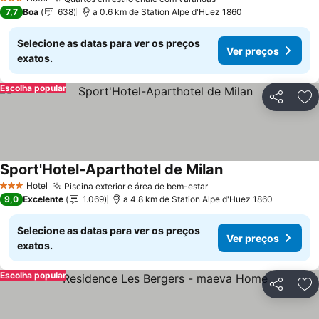
3 Estrelas
7,7
Boa
638
a 0.6 km de Station Alpe d'Huez 1860
Selecione as datas para ver os preços
Ver preços
exatos.
Escolha popular
Partilhar
Ad
Sport'Hotel-Aparthotel de Milan
Hotel
Piscina exterior e área de bem-estar
3 Estrelas
9,0
Excelente
1.069
a 4.8 km de Station Alpe d'Huez 1860
Selecione as datas para ver os preços
Ver preços
exatos.
Escolha popular
Partilhar
Ad