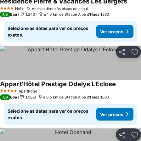
Résidence Pierre & Vacances Les Bergers
Hotel
Acesso direto às pistas de esqui
4 Estrelas
7,5
Boa
1.240
a 1.0 km de Station Alpe d'Huez 1860
Selecione as datas para ver os preços
Ver preços
exatos.
Partilhar
Ad
Appart'Hôtel Prestige Odalys L'Eclose
Aparthotel
5 Estrelas
7,9
Boa
1.582
a 0.5 km de Station Alpe d'Huez 1860
Selecione as datas para ver os preços
Ver preços
exatos.
Partilhar
Ad