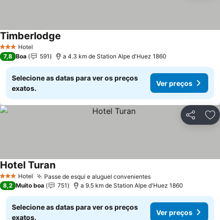
Timberlodge
Hotel
3 Estrelas
7,8
Boa
591
a 4.3 km de Station Alpe d'Huez 1860
Selecione as datas para ver os preços
Ver preços
exatos.
Partilhar
Ad
Hotel Turan
Hotel
Passe de esqui e aluguel convenientes
3 Estrelas
8,2
Muito boa
751
a 9.5 km de Station Alpe d'Huez 1860
Selecione as datas para ver os preços
Ver preços
exatos.