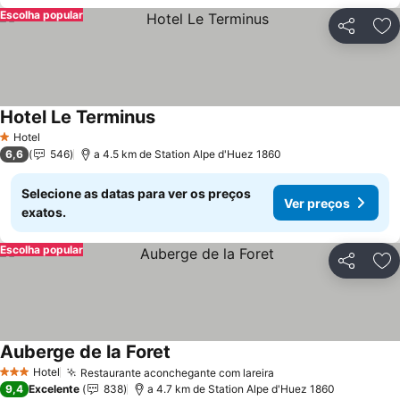
Escolha popular
Partilhar
Ad
Hotel Le Terminus
Hotel
1 Estrelas
6,6
546
a 4.5 km de Station Alpe d'Huez 1860
Selecione as datas para ver os preços
Ver preços
exatos.
Escolha popular
Partilhar
Ad
Auberge de la Foret
Hotel
Restaurante aconchegante com lareira
3 Estrelas
9,4
Excelente
838
a 4.7 km de Station Alpe d'Huez 1860