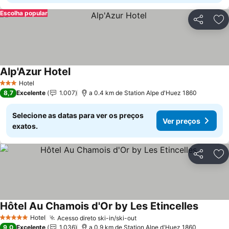
Escolha popular
Partilhar
Ad
Alp'Azur Hotel
Hotel
3 Estrelas
8,7
Excelente
1.007
a 0.4 km de Station Alpe d'Huez 1860
Selecione as datas para ver os preços
Ver preços
exatos.
Partilhar
Ad
Hôtel Au Chamois d'Or by Les Etincelles
Hotel
Acesso direto ski-in/ski-out
5 Estrelas
9,0
Excelente
1.036
a 0.9 km de Station Alpe d'Huez 1860