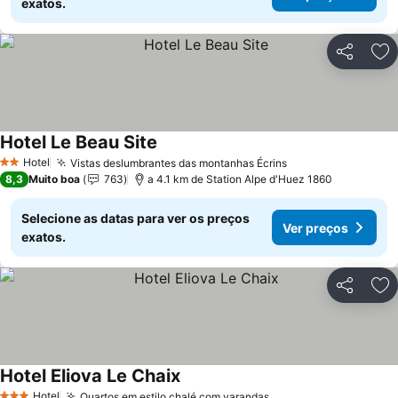
exatos.
Partilhar
Ad
Hotel Le Beau Site
Hotel
Vistas deslumbrantes das montanhas Écrins
2 Estrelas
8,3
Muito boa
763
a 4.1 km de Station Alpe d'Huez 1860
Selecione as datas para ver os preços
Ver preços
exatos.
Partilhar
Ad
Hotel Eliova Le Chaix
Hotel
Quartos em estilo chalé com varandas