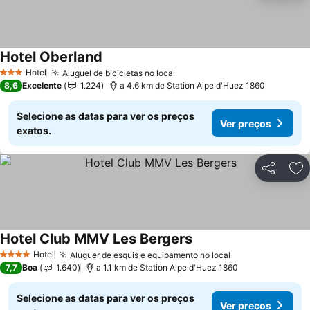
Hotel Oberland
Hotel
Aluguel de bicicletas no local
3 Estrelas
8,6
Excelente
1.224
a 4.6 km de Station Alpe d'Huez 1860
Selecione as datas para ver os preços
Ver preços
exatos.
Partilhar
Ad
Hotel Club MMV Les Bergers
Hotel
Aluguer de esquis e equipamento no local
4 Estrelas
7,7
Boa
1.640
a 1.1 km de Station Alpe d'Huez 1860
Selecione as datas para ver os preços
Ver preços