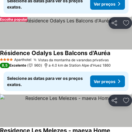
Selecione as datas para ver os preços
Ver preços
exatos.
Escolha popular
Partilhar
Ad
Résidence Odalys Les Balcons d'Auréa
Aparthotel
Vistas da montanha de varandas privativas
4 Estrelas
8,5
Excelente
960
a 4.0 km de Station Alpe d'Huez 1860
Selecione as datas para ver os preços
Ver preços
exatos.
Partilhar
Ad
Residence Les Melezes - maeva Home