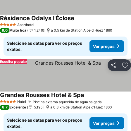
Résidence Odalys l'Éclose
Aparthotel
5 Estrelas
8,0
Muito boa
1.249
a 0.5 km de Station Alpe d'Huez 1860
Selecione as datas para ver os preços
Ver preços
exatos.
Escolha popular
Partilhar
Ad
Grandes Rousses Hotel & Spa
Hotel
Piscina externa aquecida de água salgada
5 Estrelas
8,7
Excelente
5.195
a 0.3 km de Station Alpe d'Huez 1860
Selecione as datas para ver os preços
Ver preços
exatos.