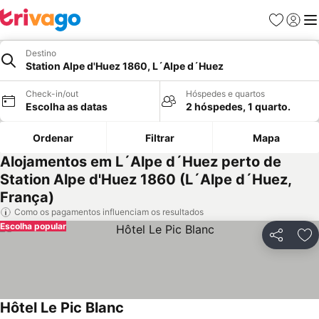
Favoritos
Iniciar
Me
Destino
Station Alpe d'Huez 1860, L´Alpe d´Huez
Check-in/out
Hóspedes e quartos
Escolha as datas
2 hóspedes, 1 quarto.
Ordenar
Filtrar
Mapa
Alojamentos em L´Alpe d´Huez perto de
Station Alpe d'Huez 1860 (L´Alpe d´Huez,
França)
Como os pagamentos influenciam os resultados
Escolha popular
Partilhar
Ad
Hôtel Le Pic Blanc