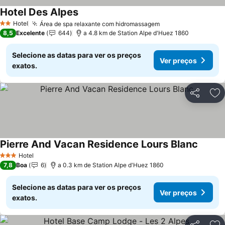
Hotel Des Alpes
Hotel
Área de spa relaxante com hidromassagem
2 Estrelas
8,5
Excelente
644
a 4.8 km de Station Alpe d'Huez 1860
Selecione as datas para ver os preços
Ver preços
exatos.
Partilhar
Ad
Pierre And Vacan Residence Lours Blanc
Hotel
3 Estrelas
7,8
Boa
6
a 0.3 km de Station Alpe d'Huez 1860
Selecione as datas para ver os preços
Ver preços
exatos.