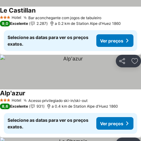
Le Castillan
Hotel
Bar aconchegante com jogos de tabuleiro
3 Estrelas
9,0
Excelente
2.287
a 0.2 km de Station Alpe d'Huez 1860
Selecione as datas para ver os preços
Ver preços
exatos.
Partilhar
Ad
Alp'azur
Hotel
Acesso privilegiado ski-in/ski-out
3 Estrelas
8,6
Excelente
931
a 0.4 km de Station Alpe d'Huez 1860
Selecione as datas para ver os preços
Ver preços
exatos.