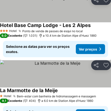
Partilhar
Ad
Hotel Base Camp Lodge - Les 2 Alpes
Hotel
Ponto de venda de passes de esqui no local
3 Estrelas
9,0
Excelente
1.031
a 10.4 km de Station Alpe d'Huez 1860
Selecione as datas para ver os preços
Ver preços
exatos.
Partilhar
Ad
La Marmotte de la Meije
Hotel
Bem-estar com banheira de hidromassagem e massagem
1 Estrelas
9,1
Excelente
404
a 6.0 km de Station Alpe d'Huez 1860