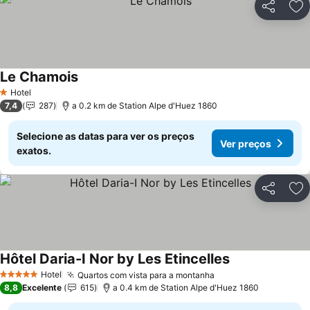
Partilhar
Ad
Le Chamois
Hotel
1 Estrelas
7,4
287
a 0.2 km de Station Alpe d'Huez 1860
Selecione as datas para ver os preços
Ver preços
exatos.
Partilhar
Ad
Hôtel Daria-I Nor by Les Etincelles
Hotel
Quartos com vista para a montanha
5 Estrelas
8,8
Excelente
615
a 0.4 km de Station Alpe d'Huez 1860