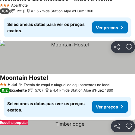
Aparthotel
3 Estrelas
6,4
221
a 1.5 km de Station Alpe d'Huez 1860
Selecione as datas para ver os preços
Ver preços
exatos.
Partilhar
Ad
Moontain Hostel
Hotel
Escola de esqui e aluguel de equipamentos no local
2 Estrelas
9,2
Excelente
570
a 4.4 km de Station Alpe d'Huez 1860
Selecione as datas para ver os preços
Ver preços
exatos.
Escolha popular
Partilhar
Ad