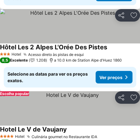
Partilhar
Ad
Hôtel Les 2 Alpes L'Orée Des Pistes
Hotel
Acesso direto às pistas de esqui
3 Estrelas
8,5
Excelente
1.208
a 10.0 km de Station Alpe d'Huez 1860
Selecione as datas para ver os preços
Ver preços
exatos.
Escolha popular
Partilhar
Ad
Hotel Le V de Vaujany
Hotel
Culinária gourmet no Restaurante IDA
4 Estrelas