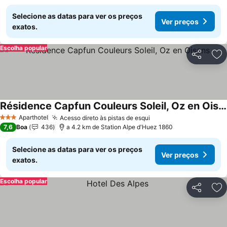
Selecione as datas para ver os preços
Ver preços
exatos.
Escolha popular
Partilhar
Ad
Résidence Capfun Couleurs Soleil, Oz en Oisans
Aparthotel
Acesso direto às pistas de esqui
3 Estrelas
7,6
Boa
436
a 4.2 km de Station Alpe d'Huez 1860
Selecione as datas para ver os preços
Ver preços
exatos.
Escolha popular
Partilhar
Ad