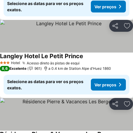
Selecione as datas para ver os preços
Ver preços
exatos.
Partilhar
Ad
Langley Hotel Le Petit Prince
Hotel
Acesso direto às pistas de esqui
3 Estrelas
8,6
Excelente
961
a 0.4 km de Station Alpe d'Huez 1860
Selecione as datas para ver os preços
Ver preços
exatos.
Partilhar
Ad