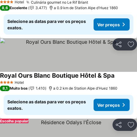
Hotel
Culinária gourmet no Le Rif Briant
4 Estrelas
8,6
Excelente
3.477
a 0.9 km de Station Alpe d'Huez 1860
Selecione as datas para ver os preços
Ver preços
exatos.
Partilhar
Ad
Royal Ours Blanc Boutique Hôtel & Spa
Hotel
4 Estrelas
8,1
Muito boa
1.410
a 0.2 km de Station Alpe d'Huez 1860
Selecione as datas para ver os preços
Ver preços
exatos.
Escolha popular
Partilhar
Ad