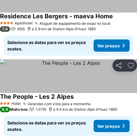
Residence Les Bergers - maeva Home
Aparthotel
Aluguel de equipamento de esqui no local
4 Estrelas
7,4
956
a 0.9 km de Station Alpe d'Huez 1860
Selecione as datas para ver os preços
Ver preços
exatos.
Partilhar
Ad
The People - Les 2 Alpes
Hotel
Varandas com vista para a montanha
3 Estrelas
8,4
Muito boa
1.079
a 9.4 km de Station Alpe d'Huez 1860
Selecione as datas para ver os preços
Ver preços
exatos.