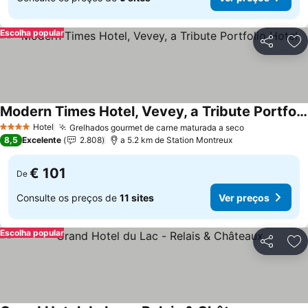
Escolha popular
Partilhar
Ad
Modern Times Hotel, Vevey, a Tribute Portfolio Hotel
Hotel
Grelhados gourmet de carne maturada a seco
4 Estrelas
8,5
Excelente
2.808
a 5.2 km de Station Montreux
€ 101
De
Consulte os preços de
11 sites
Ver preços
Escolha popular
Partilhar
Ad