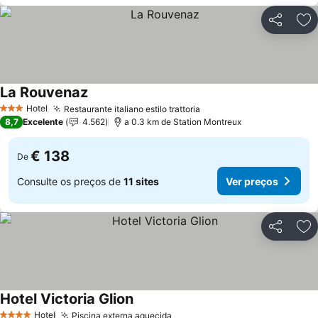
Partilhar
Ad
La Rouvenaz
Hotel
Restaurante italiano estilo trattoria
3 Estrelas
8,7
Excelente
4.562
a 0.3 km de Station Montreux
€ 138
De
Consulte os preços de
11 sites
Ver preços
Partilhar
Ad
Hotel Victoria Glion
Hotel
Piscina externa aquecida