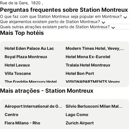
Rue de la Gare
,
1820
,
Perguntas frequentes sobre Station Montreux
O que faz com que Station Montreux seja popular em Montreux?
Que alojamentos existem perto de Station Montreux?
Quais outras atrações existem perto de Station Montreux?
Mais Top hotéis
Hotel Eden Palace Au Lac
Modern Times Hotel, Vevey, a Tribute Portfolio Hotel
Royal Plaza Montreux
Hotel Mona Ex-Eurotel
Hotel Lavaux
Tralala Hotel Montreux
Villa Toscane
Hotel Bon Port
The Freddie Mercury Hotel
VISIONAPARTMENTS Vevey Rue des Communaux
Mais atrações - Station Montreux
Grand Hotel Suisse Majestic, Autograph Collection
La Rouvenaz
Hotel Prealpina
Hotel Central Résidence
Aéroport International de Genève - Geneva International Airport
Silvio Berlusconi Milan Malpensa Airport
Hotel Parc & Lac
Hotel Abaca
Centro
Lago Como
J5 Hotels Helvetie Montreux
Hotel de Chailly
Fiera Milano - Rho
Zurich Airport
Hôtel du Grand Lac Excelsior
des Trois Couronnes