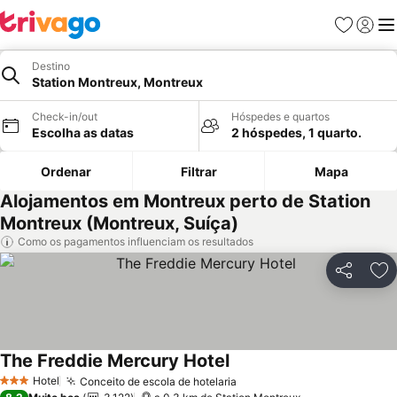
Favoritos
Iniciar
Me
Destino
Station Montreux, Montreux
Check-in/out
Hóspedes e quartos
Escolha as datas
2 hóspedes, 1 quarto.
Ordenar
Filtrar
Mapa
Alojamentos em Montreux perto de Station
Montreux (Montreux, Suíça)
Como os pagamentos influenciam os resultados
Partilhar
Ad
The Freddie Mercury Hotel
Hotel
Conceito de escola de hotelaria
3 Estrelas