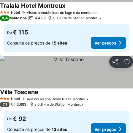
Tralala Hotel Montreux
Hotel
Vistas panorâmicas do lago e da montanha
3 Estrelas
8,4
Muito boa
4.478
a 0.6 km de Station Montreux
€ 115
De
Consulte os preços de
15 sites
Ver preços
Partilhar
Ad
Villa Toscane
Hotel
Acesso ao spa Royal Plaza Montreux
3 Estrelas
7,1
3.683
a 0.8 km de Station Montreux
€ 92
De
Consulte os preços de
13 sites
Ver preços