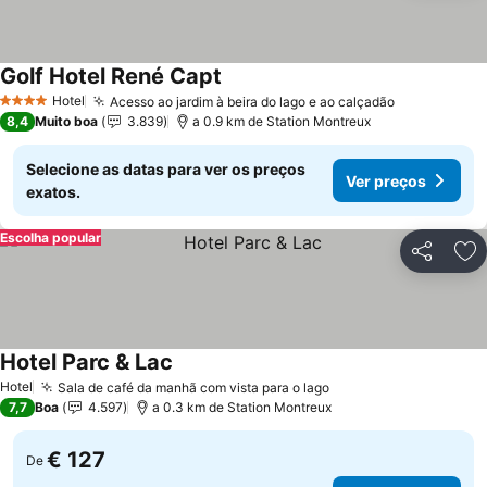
Golf Hotel René Capt
Hotel
Acesso ao jardim à beira do lago e ao calçadão
4 Estrelas
8,4
Muito boa
3.839
a 0.9 km de Station Montreux
Selecione as datas para ver os preços
Ver preços
exatos.
Escolha popular
Partilhar
Ad
Hotel Parc & Lac
Hotel
Sala de café da manhã com vista para o lago
7,7
Boa
4.597
a 0.3 km de Station Montreux
€ 127
De