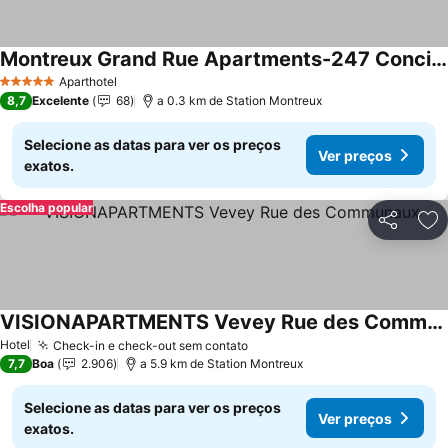
Montreux Grand Rue Apartments-247 Concierge Sa
Aparthotel
5 Estrelas
8,7
Excelente
68
a 0.3 km de Station Montreux
Selecione as datas para ver os preços
Ver preços
exatos.
Escolha popular
Partilhar
Ad
VISIONAPARTMENTS Vevey Rue des Communaux
Hotel
Check-in e check-out sem contato
7,7
Boa
2.906
a 5.9 km de Station Montreux
Selecione as datas para ver os preços
Ver preços
exatos.