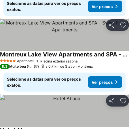
Selecione as datas para ver os preços
Ver preços
exatos.
Partilhar
Ad
Montreux Lake View Apartments and SPA - Swiss Hotel Apartments
Aparthotel
Piscina exterior sazonal
5 Estrelas
8,3
Muito boa
67
a 0.7 km de Station Montreux
Selecione as datas para ver os preços
Ver preços
exatos.
Partilhar
Ad