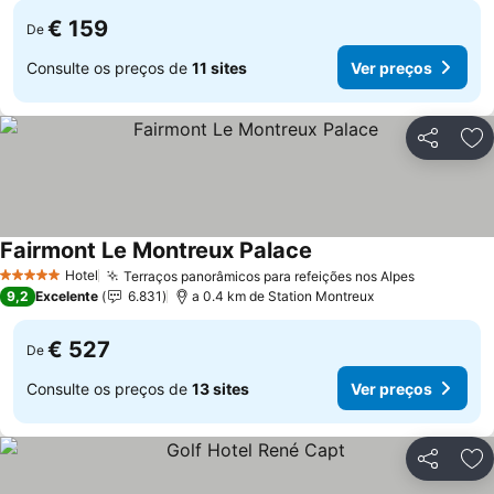
€ 159
De
Consulte os preços de
11 sites
Ver preços
Partilhar
Ad
Fairmont Le Montreux Palace
Hotel
Terraços panorâmicos para refeições nos Alpes
5 Estrelas
9,2
Excelente
6.831
a 0.4 km de Station Montreux
€ 527
De
Consulte os preços de
13 sites
Ver preços
Partilhar
Ad