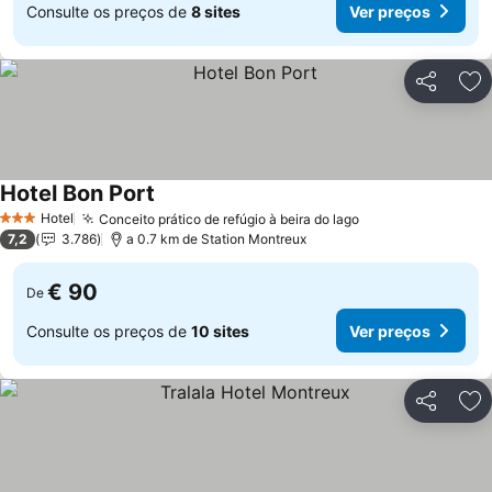
Consulte os preços de
8 sites
Ver preços
Partilhar
Ad
Hotel Bon Port
Hotel
Conceito prático de refúgio à beira do lago
3 Estrelas
7,2
3.786
a 0.7 km de Station Montreux
€ 90
De
Consulte os preços de
10 sites
Ver preços
Partilhar
Ad