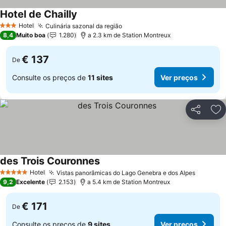
Hotel de Chailly
Hotel
Culinária sazonal da região
3 Estrelas
8,4
Muito boa
1.280
a 2.3 km de Station Montreux
€ 137
De
Consulte os preços de
11 sites
Ver preços
Partilhar
Ad
des Trois Couronnes
Hotel
Vistas panorâmicas do Lago Genebra e dos Alpes
5 Estrelas
9,2
Excelente
2.153
a 5.4 km de Station Montreux
€ 171
De
Consulte os preços de
9 sites
Ver preços