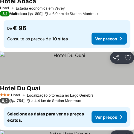
Hotel Abaca
Hotel
Estadia econômica em Vevey
8,1
Muito boa
899
a 6.0 km de Station Montreux
€ 96
De
Consulte os preços de
10 sites
Ver preços
Partilhar
Ad
Hotel Du Quai
Hotel
Localização pitoresca no Lago Genebra
3 Estrelas
6,2
754
a 4.4 km de Station Montreux
Selecione as datas para ver os preços
Ver preços
exatos.