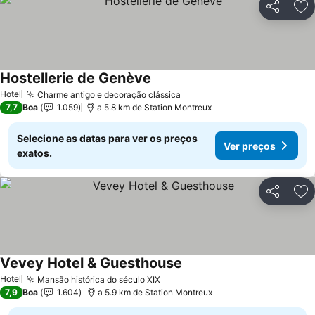
Partilhar
Ad
Hostellerie de Genève
Hotel
Charme antigo e decoração clássica
7,7
Boa
1.059
a 5.8 km de Station Montreux
Selecione as datas para ver os preços
Ver preços
exatos.
Partilhar
Ad
Vevey Hotel & Guesthouse
Hotel
Mansão histórica do século XIX
7,9
Boa
1.604
a 5.9 km de Station Montreux