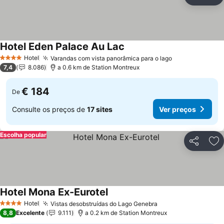
Partilhar
Ad
Hotel Eden Palace Au Lac
Hotel
Varandas com vista panorâmica para o lago
4 Estrelas
7,4
8.086
a 0.6 km de Station Montreux
€ 184
De
Consulte os preços de
17 sites
Ver preços
Escolha popular
Partilhar
Ad
Hotel Mona Ex-Eurotel
Hotel
Vistas desobstruídas do Lago Genebra
4 Estrelas
8,8
Excelente
9.111
a 0.2 km de Station Montreux