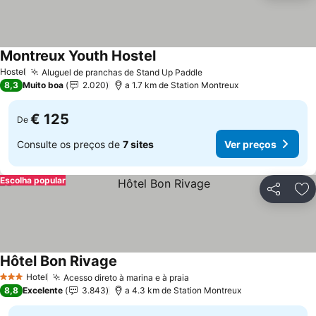
Montreux Youth Hostel
Hostel
Aluguel de pranchas de Stand Up Paddle
8,3
Muito boa
2.020
a 1.7 km de Station Montreux
€ 125
De
Consulte os preços de
7 sites
Ver preços
Escolha popular
Partilhar
Ad
Hôtel Bon Rivage
Hotel
Acesso direto à marina e à praia
3 Estrelas
8,8
Excelente
3.843
a 4.3 km de Station Montreux