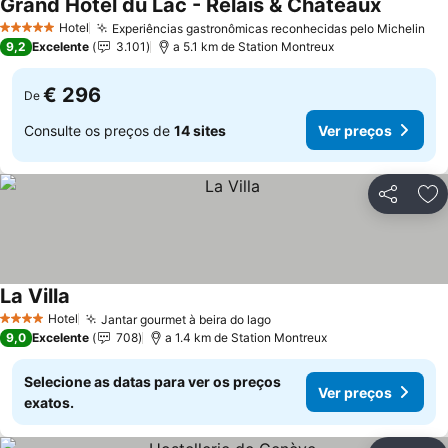
Grand Hotel du Lac - Relais & Châteaux
Hotel
Experiências gastronômicas reconhecidas pelo Michelin
5 Estrelas
9,2
Excelente
3.101
a 5.1 km de Station Montreux
€ 296
De
Consulte os preços de
14 sites
Ver preços
Partilhar
Ad
La Villa
Hotel
Jantar gourmet à beira do lago
4 Estrelas
9,0
Excelente
708
a 1.4 km de Station Montreux
Selecione as datas para ver os preços
Ver preços
exatos.