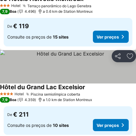
Hotel
Terraço panorâmico do Lago Genebra
3 Estrelas
7,9
Boa
4.496
a 0.6 km de Station Montreux
€ 119
De
Consulte os preços de
15 sites
Ver preços
Partilhar
Ad
Hôtel du Grand Lac Excelsior
Hotel
Piscina semiolímpica coberta
4 Estrelas
7,9
Boa
4.359
a 1.0 km de Station Montreux
€ 211
De
Consulte os preços de
10 sites
Ver preços