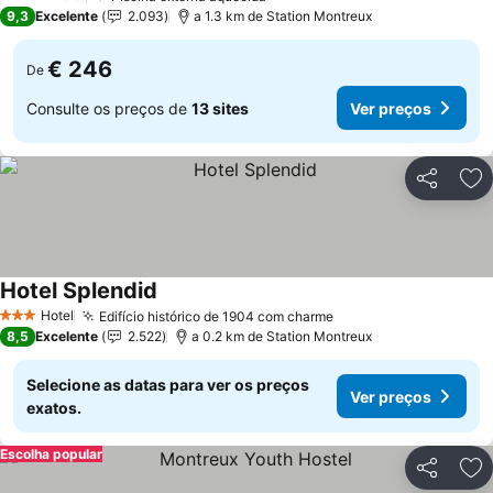
4 Estrelas
9,3
Excelente
2.093
a 1.3 km de Station Montreux
€ 246
De
Consulte os preços de
13 sites
Ver preços
Partilhar
Ad
Hotel Splendid
Hotel
Edifício histórico de 1904 com charme
3 Estrelas
8,5
Excelente
2.522
a 0.2 km de Station Montreux
Selecione as datas para ver os preços
Ver preços
exatos.
Escolha popular
Partilhar
Ad