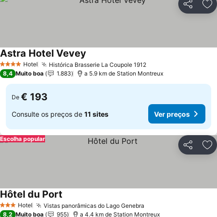
Partilhar
Ad
Astra Hotel Vevey
Hotel
Histórica Brasserie La Coupole 1912
4 Estrelas
8,4
Muito boa
1.883
a 5.9 km de Station Montreux
€ 193
De
Consulte os preços de
11 sites
Ver preços
Escolha popular
Partilhar
Ad
Hôtel du Port
Hotel
Vistas panorâmicas do Lago Genebra
3 Estrelas
8,2
Muito boa
955
a 4.4 km de Station Montreux