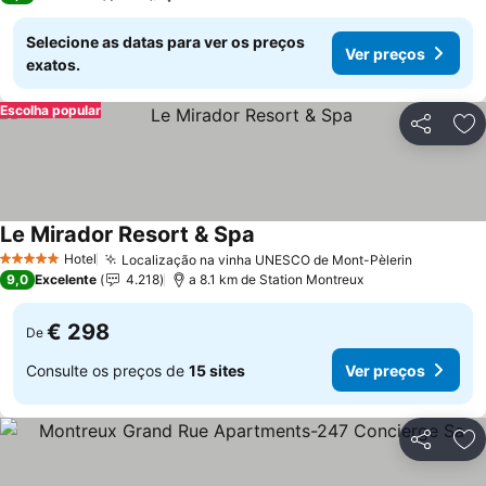
Selecione as datas para ver os preços
Ver preços
exatos.
Escolha popular
Partilhar
Ad
Le Mirador Resort & Spa
Hotel
Localização na vinha UNESCO de Mont-Pèlerin
5 Estrelas
9,0
Excelente
4.218
a 8.1 km de Station Montreux
€ 298
De
Consulte os preços de
15 sites
Ver preços
Partilhar
Ad