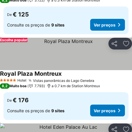
8,2
Muito boa
3.122
a 0.3 km de Station Montreux
€ 125
De
Consulte os preços de
9 sites
Ver preços
Escolha popular
Partilhar
Ad
Royal Plaza Montreux
Hotel
Vistas panorâmicas do Lago Genebra
5 Estrelas
8,2
Muito boa
7.793
a 0.7 km de Station Montreux
€ 176
De
Consulte os preços de
9 sites
Ver preços