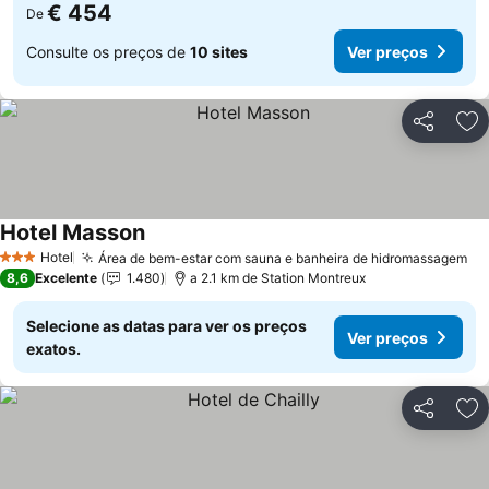
€ 454
De
Consulte os preços de
10 sites
Ver preços
Partilhar
Ad
Hotel Masson
Hotel
Área de bem-estar com sauna e banheira de hidromassagem
3 Estrelas
8,6
Excelente
1.480
a 2.1 km de Station Montreux
Selecione as datas para ver os preços
Ver preços
exatos.
Partilhar
Ad