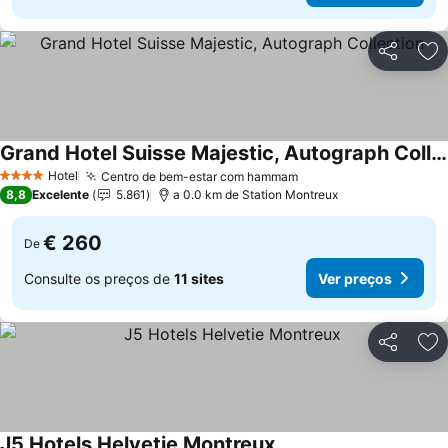
Partilhar
Ad
Grand Hotel Suisse Majestic, Autograph Collection
Hotel
Centro de bem-estar com hammam
4 Estrelas
8,8
Excelente
5.861
a 0.0 km de Station Montreux
€ 260
De
Consulte os preços de
11 sites
Ver preços
Partilhar
Ad
J5 Hotels Helvetie Montreux