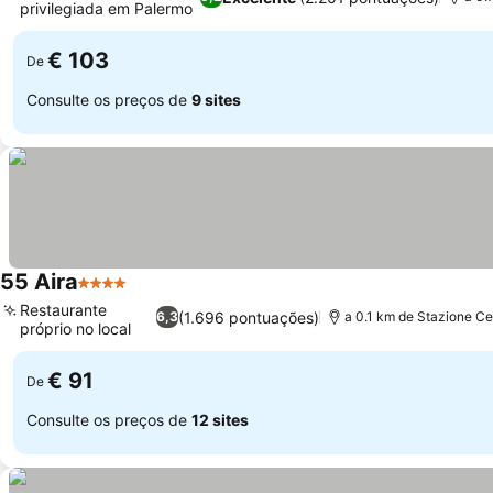
privilegiada em Palermo
€ 103
De
Consulte os preços de
9 sites
55 Aira
4 Estrelas
Restaurante
(1.696 pontuações)
6,3
a 0.1 km de Stazione Ce
próprio no local
€ 91
De
Consulte os preços de
12 sites