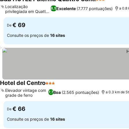
3 Estrelas
Localização
Excelente
(7.777 pontuações)
8,5
a 0.8
privilegiada em Quattro
Canti
€ 69
De
Consulte os preços de
16 sites
Hotel del Centro
3 Estrelas
Elevador vintage com
Boa
(2.565 pontuações)
7,7
a 0.3 km de S
grade de ferro
€ 66
De
Consulte os preços de
16 sites