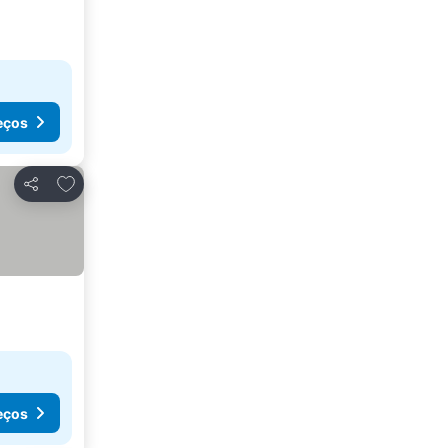
eços
Adicionar aos favoritos
Partilhar
eços