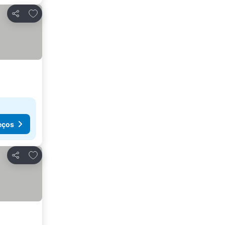
Adicionar aos favoritos
Partilhar
eços
Adicionar aos favoritos
Partilhar