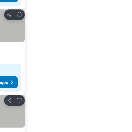
Adicionar aos favoritos
Partilhar
eços
Adicionar aos favoritos
Partilhar