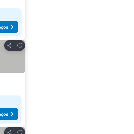
eços
Adicionar aos favoritos
Partilhar
eços
Adicionar aos favoritos