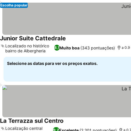
Escolha popular
Junior Suite Cattedrale
Localizado no histórico
Muito boa
(343 pontuações)
8,1
a 0.9
bairro de Albergheria
Selecione as datas para ver os preços exatos.
La Terrazza sul Centro
Localização central
Excelente
(2.201 pontuações)
9,2
a 0.