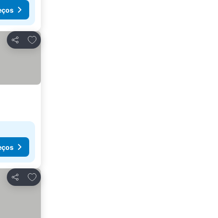
eços
Adicionar aos favoritos
Partilhar
eços
Adicionar aos favoritos
Partilhar