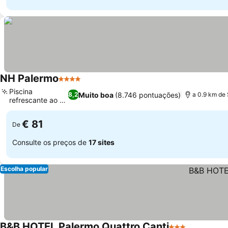
NH Palermo
4 Estrelas
Piscina
Muito boa
(8.746 pontuações)
8,2
a 0.9 km de
refrescante ao ar
livre
€ 81
De
Consulte os preços de
17 sites
Escolha popular
B&B HOTEL Palermo Quattro Canti