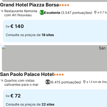
Grand Hotel Piazza Borsa
4 Estrelas
Restaurante Kemonia
Excelente
(3.547 pontuações)
8,7
a 0.7 
com Art Nouveau
€ 140
De
Consulte os preços de
18 sites
San Paolo Palace Hotel
4 Estrelas
Quartos com vistas
(6.415 pontuações)
6,9
a 1.2 km de St
cativantes para o mar
€ 72
De
Consulte os preços de
22 sites