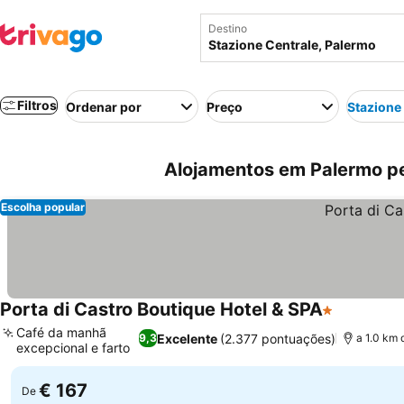
Destino
Filtros
Ordenar por
Preço
Stazione
Alojamentos em Palermo per
Escolha popular
Porta di Castro Boutique Hotel & SPA
1 Estrelas
Café da manhã
Excelente
(2.377 pontuações)
9,3
a 1.0 km 
excepcional e farto
€ 167
De