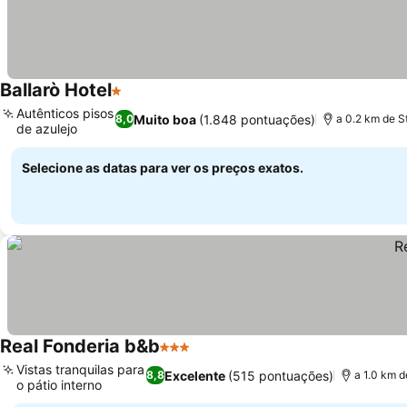
Ballarò Hotel
1 Estrelas
Autênticos pisos
Muito boa
(1.848 pontuações)
8,0
a 0.2 km de S
de azulejo
Selecione as datas para ver os preços exatos.
Real Fonderia b&b
3 Estrelas
Vistas tranquilas para
Excelente
(515 pontuações)
8,8
a 1.0 km d
o pátio interno