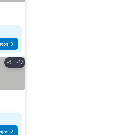
eços
Adicionar aos favoritos
Partilhar
eços