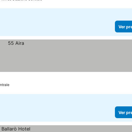
Ver pr
ntrale
Ver pr