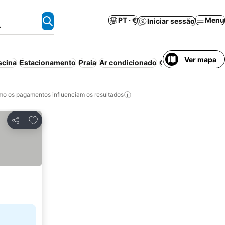
PT · €
Menu
Iniciar sessão
.
Ver mapa
scina
Estacionamento
Praia
Ar condicionado
Cancelamento grat
o os pagamentos influenciam os resultados
Adicionar aos favoritos
Partilhar