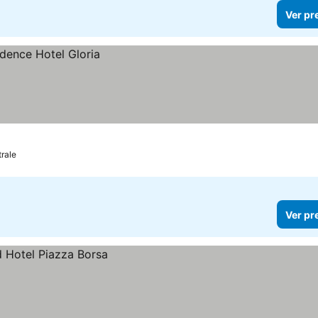
Ver pr
trale
Ver pr