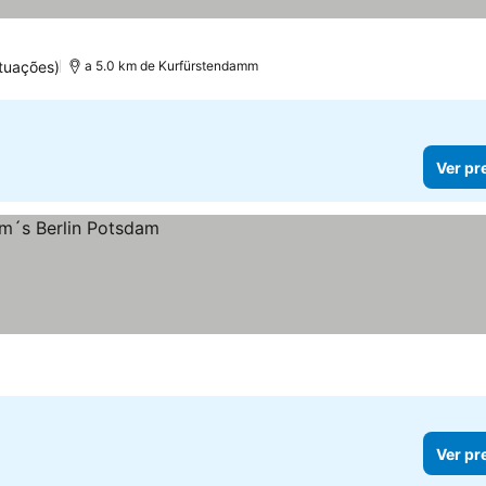
tuações)
a 5.0 km de Kurfürstendamm
Ver pr
Ver pr