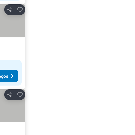
Adicionar aos favoritos
Partilhar
eços
Adicionar aos favoritos
Partilhar