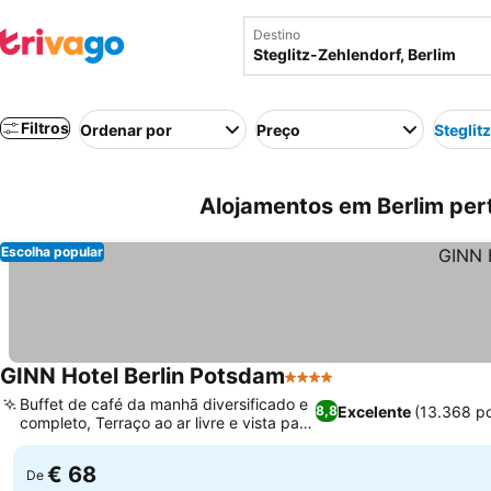
Destino
Filtros
Ordenar por
Preço
Steglit
Alojamentos em Berlim pert
Escolha popular
GINN Hotel Berlin Potsdam
4 Estrelas
Buffet de café da manhã diversificado e
Excelente
(13.368 p
8,8
completo, Terraço ao ar livre e vista para
o jardim
€ 68
De