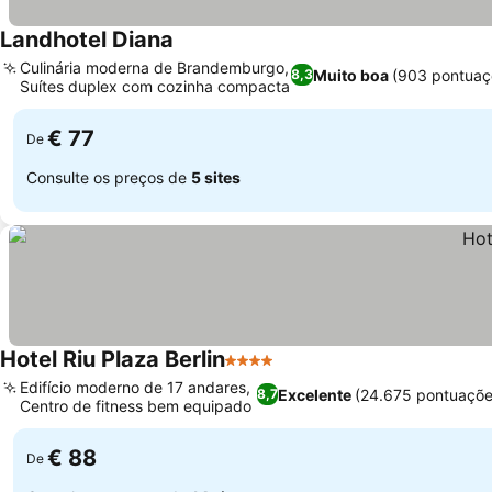
Landhotel Diana
Culinária moderna de Brandemburgo,
Muito boa
(903 pontuaç
8,3
Suítes duplex com cozinha compacta
€ 77
De
Consulte os preços de
5 sites
Hotel Riu Plaza Berlin
4 Estrelas
Edifício moderno de 17 andares,
Excelente
(24.675 pontuaçõe
8,7
Centro de fitness bem equipado
€ 88
De