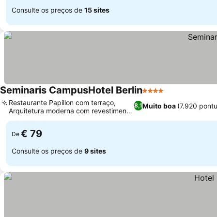
Consulte os preços de
15 sites
Seminaris CampusHotel Berlin
4 Estrelas
Restaurante Papillon com terraço,
Muito boa
(7.920 pont
8,1
Arquitetura moderna com revestimento
de vidro
€ 79
De
Consulte os preços de
9 sites