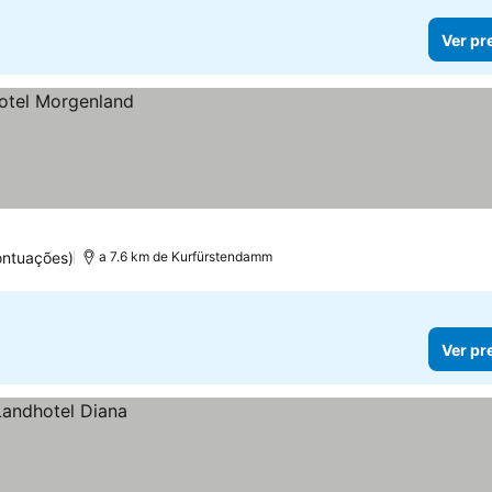
Ver pr
ontuações)
a 7.6 km de Kurfürstendamm
Ver pr