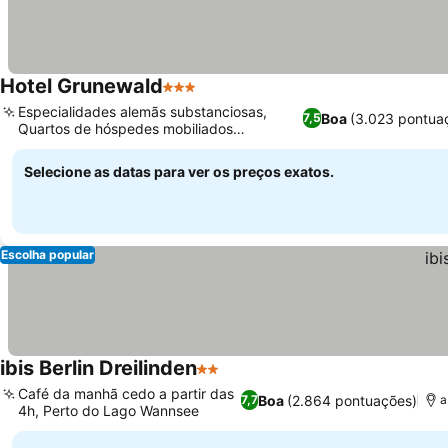
Hotel Grunewald
3 Estrelas
Especialidades alemãs substanciosas,
Boa
(3.023 pontua
7,5
Quartos de hóspedes mobiliados
individualmente
Selecione as datas para ver os preços exatos.
Escolha popular
ibis Berlin Dreilinden
2 Estrelas
Café da manhã cedo a partir das
Boa
(2.864 pontuações)
7,7
a
4h, Perto do Lago Wannsee