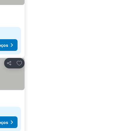
eços
Adicionar aos favoritos
Partilhar
eços