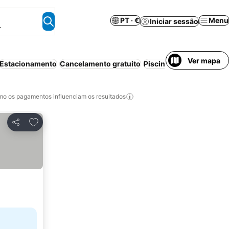
PT · €
Menu
Iniciar sessão
.
Ver mapa
Estacionamento
Cancelamento gratuito
Piscina
Aparthotel
Wi-f
o os pagamentos influenciam os resultados
Adicionar aos favoritos
Partilhar