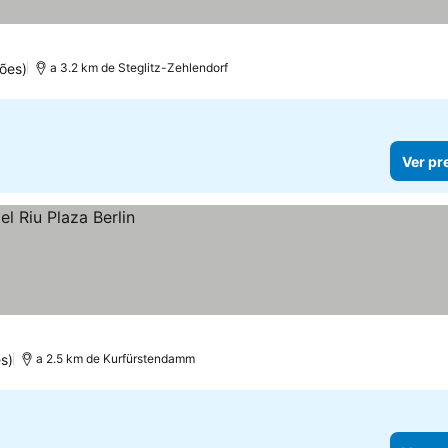
ões)
a 3.2 km de Steglitz-Zehlendorf
Ver pr
s)
a 2.5 km de Kurfürstendamm