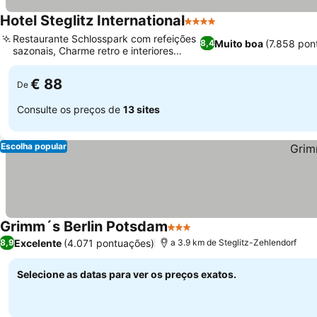
Hotel Steglitz International
4 Estrelas
Restaurante Schlosspark com refeições
Muito boa
(7.858 pon
8,4
sazonais, Charme retro e interiores
espaçosos
€ 88
De
Consulte os preços de
13 sites
Escolha popular
Grimm´s Berlin Potsdam
3 Estrelas
Excelente
(4.071 pontuações)
8,9
a 3.9 km de Steglitz-Zehlendorf
Selecione as datas para ver os preços exatos.