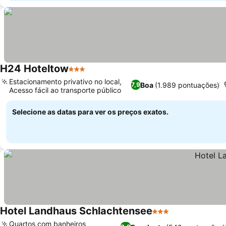
H24 Hoteltow
3 Estrelas
Estacionamento privativo no local,
Boa
(1.989 pontuações)
7,9
Acesso fácil ao transporte público
Selecione as datas para ver os preços exatos.
Hotel Landhaus Schlachtensee
3 Estrelas
Quartos com banheiros