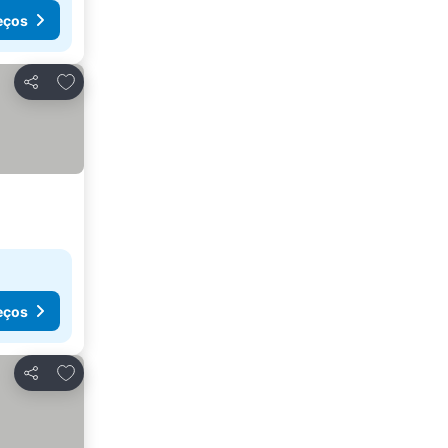
eços
Adicionar aos favoritos
Partilhar
eços
Adicionar aos favoritos
Partilhar