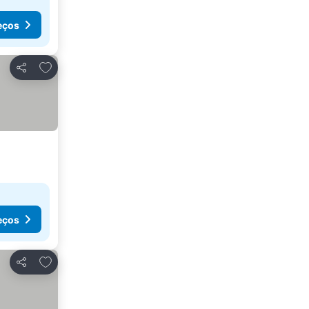
eços
Adicionar aos favoritos
Partilhar
eços
Adicionar aos favoritos
Partilhar