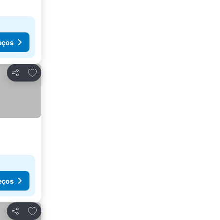
eços
Adicionar aos favoritos
Partilhar
eços
Adicionar aos favoritos
Partilhar