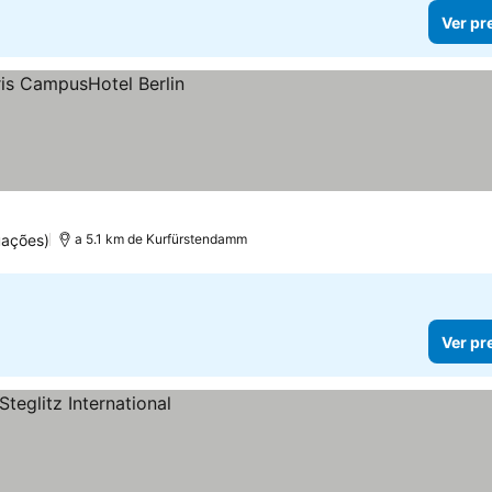
Ver pr
uações)
a 5.1 km de Kurfürstendamm
Ver pr