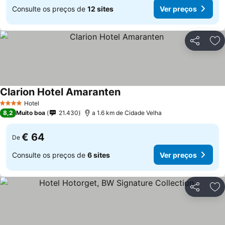
Consulte os preços de
12 sites
Ver preços
Partilhar
Ad
Clarion Hotel Amaranten
Hotel
4 Estrelas
8,2
Muito boa
21.430
a 1.6 km de Cidade Velha
€ 64
De
Consulte os preços de
6 sites
Ver preços
Partilhar
Ad