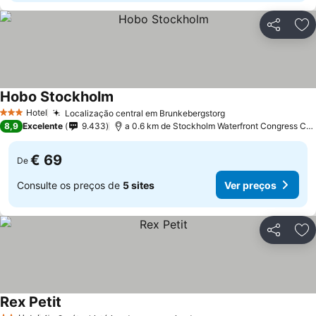
Partilhar
Ad
Hobo Stockholm
Hotel
Localização central em Brunkebergstorg
3 Estrelas
8,9
Excelente
9.433
a 0.6 km de Stockholm Waterfront Congress Centre
€ 69
De
Consulte os preços de
5 sites
Ver preços
Partilhar
Ad
Rex Petit