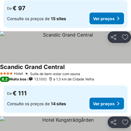
€ 97
De
Consulte os preços de
15 sites
Ver preços
Partilhar
Ad
Scandic Grand Central
Hotel
Suíte de bem-estar com sauna
4 Estrelas
8,2
Muito boa
13.100
a 1.3 km de Cidade Velha
€ 111
De
Consulte os preços de
14 sites
Ver preços
Partilhar
Ad