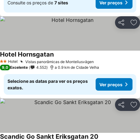
Consulte os preços de
7 sites
Ver preços
Partilhar
Ad
Hotel Hornsgatan
Hotel
Vistas panorâmicas de Monteliusvägen
2 Estrelas
9,0
Excelente
4.552
a 0.9 km de Cidade Velha
Selecione as datas para ver os preços
Ver preços
exatos.
Partilhar
Ad
Scandic Go Sankt Eriksgatan 20