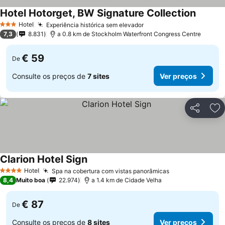
Hotel Hotorget, BW Signature Collection
Hotel
Experiência histórica sem elevador
3 Estrelas
7,3
8.831
a 0.8 km de Stockholm Waterfront Congress Centre
€ 59
De
Consulte os preços de
7 sites
Ver preços
Partilhar
Ad
Clarion Hotel Sign
Hotel
Spa na cobertura com vistas panorâmicas
4 Estrelas
8,4
Muito boa
22.974
a 1.4 km de Cidade Velha
€ 87
De
Consulte os preços de
8 sites
Ver preços