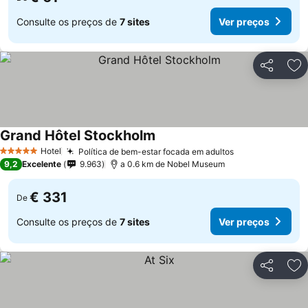
Consulte os preços de
7 sites
Ver preços
Partilhar
Ad
Grand Hôtel Stockholm
Hotel
Política de bem-estar focada em adultos
5 Estrelas
9,2
Excelente
9.963
a 0.6 km de Nobel Museum
€ 331
De
Consulte os preços de
7 sites
Ver preços
Partilhar
Ad