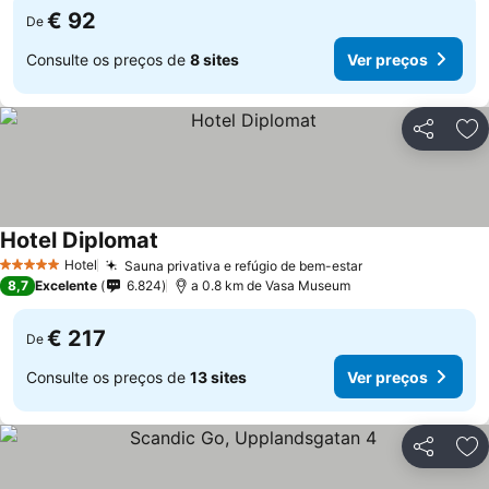
€ 92
De
Consulte os preços de
8 sites
Ver preços
Partilhar
Ad
Hotel Diplomat
Hotel
Sauna privativa e refúgio de bem-estar
5 Estrelas
8,7
Excelente
6.824
a 0.8 km de Vasa Museum
€ 217
De
Consulte os preços de
13 sites
Ver preços
Partilhar
Ad