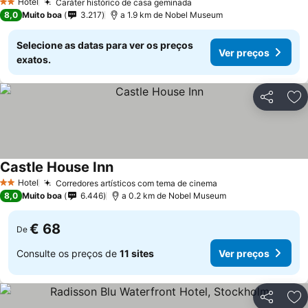
Hotel
Caráter histórico de casa geminada
2 Estrelas
8,0
Muito boa
3.217
a 1.9 km de Nobel Museum
Selecione as datas para ver os preços
Ver preços
exatos.
Partilhar
Ad
Castle House Inn
Hotel
Corredores artísticos com tema de cinema
2 Estrelas
8,0
Muito boa
6.446
a 0.2 km de Nobel Museum
€ 68
De
Consulte os preços de
11 sites
Ver preços
Partilhar
Ad