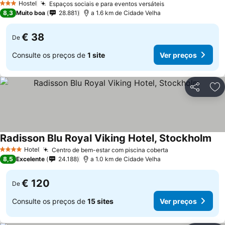
Hostel
Espaços sociais e para eventos versáteis
3 Estrelas
8,3
Muito boa
28.881
a 1.6 km de Cidade Velha
€ 38
De
Consulte os preços de
1 site
Ver preços
Partilhar
Ad
Radisson Blu Royal Viking Hotel, Stockholm
Hotel
Centro de bem-estar com piscina coberta
4 Estrelas
8,5
Excelente
24.188
a 1.0 km de Cidade Velha
€ 120
De
Consulte os preços de
15 sites
Ver preços