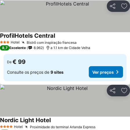
Partilhar
Ad
ProfilHotels Central
Hotel
Bistrô com inspiração francesa
3 Estrelas
8,7
Excelente
8.962
a 1.1 km de Cidade Velha
€ 99
De
Consulte os preços de
9 sites
Ver preços
Partilhar
Ad
Nordic Light Hotel
Hotel
Proximidade do terminal Arlanda Express
4 Estrelas