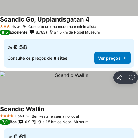
Scandic Go, Upplandsgatan 4
Hotel
Conceito urbano moderno e minimalista
3 Estrelas
8,5
Excelente
8.783
a 1.5 km de Nobel Museum
€ 58
De
Consulte os preços de
8 sites
Ver preços
Partilhar
Ad
Scandic Wallin
Hotel
Bem-estar e sauna no local
4 Estrelas
7,9
Boa
6.917
a 1.5 km de Nobel Museum
€ 61
De