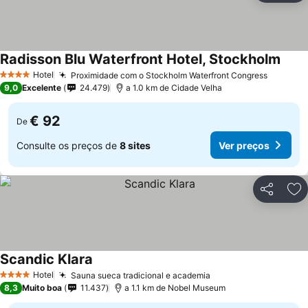
Radisson Blu Waterfront Hotel, Stockholm
Hotel
Proximidade com o Stockholm Waterfront Congress
4 Estrelas
9,0
Excelente
24.479
a 1.0 km de Cidade Velha
€ 92
De
Consulte os preços de
8 sites
Ver preços
Partilhar
Ad
Scandic Klara
Hotel
Sauna sueca tradicional e academia
4 Estrelas
8,3
Muito boa
11.437
a 1.1 km de Nobel Museum