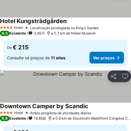
Hotel Kungsträdgården
Hotel
Localização privilegiada no King's Garden
4 Estrelas
9,3
Excelente
3.657
a 0.7 km de Nobel Museum
€ 215
De
Consulte os preços de
11 sites
Ver preços
Partilhar
Ad
Downtown Camper by Scandic
Hotel
Amplo programa de atividades diárias
4 Estrelas
8,9
Excelente
18.858
a 0.6 km de Stockholm Waterfront Congress Centre