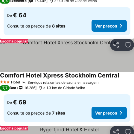
8,5
Excelente
15.446
a 0.9 km de Cidade Velha
€ 64
De
Consulte os preços de
8 sites
Ver preços
Escolha popular
Partilhar
Ad
Comfort Hotel Xpress Stockholm Central
Hotel
Serviços relaxantes de sauna e massagem
3 Estrelas
7,7
Boa
16.286
a 1.3 km de Cidade Velha
€ 69
De
Consulte os preços de
7 sites
Ver preços
Escolha popular