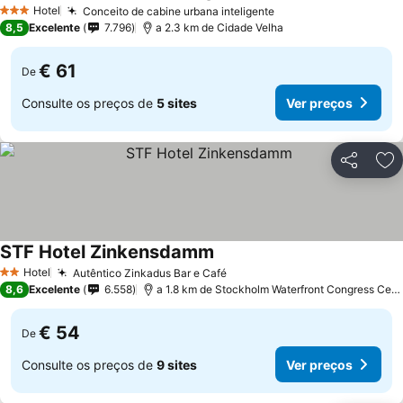
Hotel
Conceito de cabine urbana inteligente
3 Estrelas
8,5
Excelente
7.796
a 2.3 km de Cidade Velha
€ 61
De
Consulte os preços de
5 sites
Ver preços
Partilhar
Ad
STF Hotel Zinkensdamm
Hotel
Autêntico Zinkadus Bar e Café
2 Estrelas
8,6
Excelente
6.558
a 1.8 km de Stockholm Waterfront Congress Centre
€ 54
De
Consulte os preços de
9 sites
Ver preços