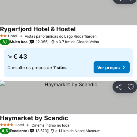
Partilhar
Ad
Rygerfjord Hotel & Hostel
Hotel
Vistas panorâmicas do Lago Riddarfjärden
2 Estrelas
8,1
Muito boa
12.056
a 0.7 km de Cidade Velha
€ 43
De
Consulte os preços de
7 sites
Ver preços
Partilhar
Ad
Haymarket by Scandic
Hotel
Cinema íntimo no local
4 Estrelas
8,5
Excelente
18.673
a 1.1 km de Nobel Museum