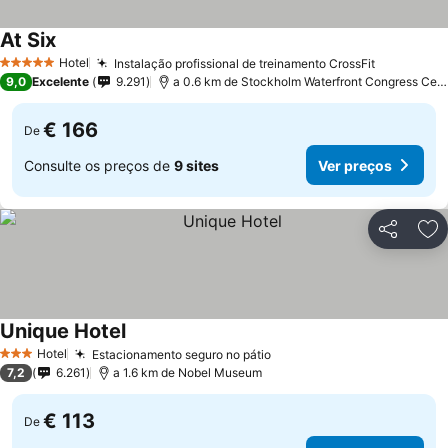
At Six
Hotel
Instalação profissional de treinamento CrossFit
5 Estrelas
9,0
Excelente
9.291
a 0.6 km de Stockholm Waterfront Congress Centre
€ 166
De
Consulte os preços de
9 sites
Ver preços
Partilhar
Ad
Unique Hotel
Hotel
Estacionamento seguro no pátio
3 Estrelas
7,2
6.261
a 1.6 km de Nobel Museum
€ 113
De