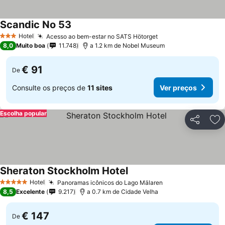
Scandic No 53
Hotel
Acesso ao bem-estar no SATS Hötorget
3 Estrelas
8,0
Muito boa
11.748
a 1.2 km de Nobel Museum
€ 91
De
Consulte os preços de
11 sites
Ver preços
Escolha popular
Partilhar
Ad
Sheraton Stockholm Hotel
Hotel
Panoramas icônicos do Lago Mälaren
5 Estrelas
8,5
Excelente
9.217
a 0.7 km de Cidade Velha
€ 147
De