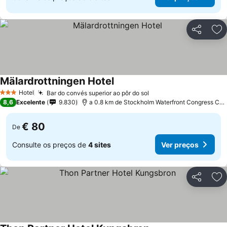
Partilhar
Ad
Mälardrottningen Hotel
Hotel
Bar do convés superior ao pôr do sol
3 Estrelas
8,6
Excelente
9.830
a 0.8 km de Stockholm Waterfront Congress Centre
€ 80
De
Consulte os preços de
4 sites
Ver preços
Partilhar
Ad