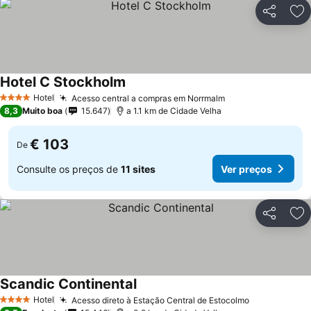
Partilhar
Ad
Hotel C Stockholm
Hotel
Acesso central a compras em Norrmalm
4 Estrelas
8,3
Muito boa
15.647
a 1.1 km de Cidade Velha
€ 103
De
Consulte os preços de
11 sites
Ver preços
Partilhar
Ad
Scandic Continental
Hotel
Acesso direto à Estação Central de Estocolmo
4 Estrelas