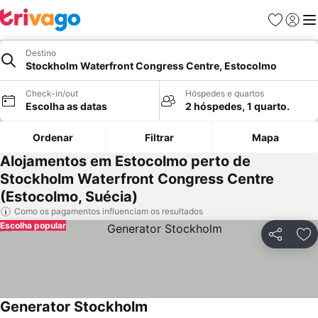
Favoritos
Iniciar
Me
Destino
Stockholm Waterfront Congress Centre, Estocolmo
Check-in/out
Hóspedes e quartos
Escolha as datas
2 hóspedes, 1 quarto.
Ordenar
Filtrar
Mapa
Alojamentos em Estocolmo perto de
Stockholm Waterfront Congress Centre
(Estocolmo, Suécia)
Como os pagamentos influenciam os resultados
Escolha popular
Partilhar
Ad
Generator Stockholm