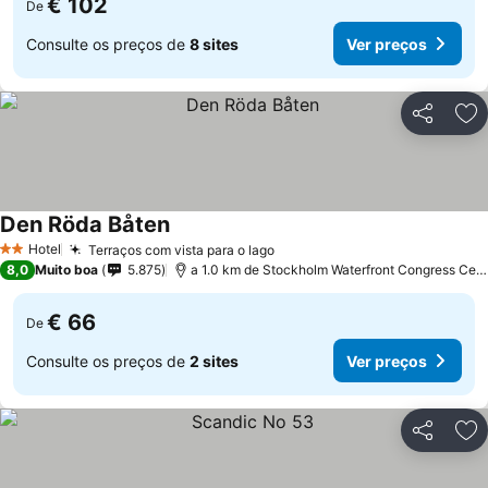
€ 102
De
Consulte os preços de
8 sites
Ver preços
Partilhar
Ad
Den Röda Båten
Hotel
Terraços com vista para o lago
2 Estrelas
8,0
Muito boa
5.875
a 1.0 km de Stockholm Waterfront Congress Centre
€ 66
De
Consulte os preços de
2 sites
Ver preços
Partilhar
Ad