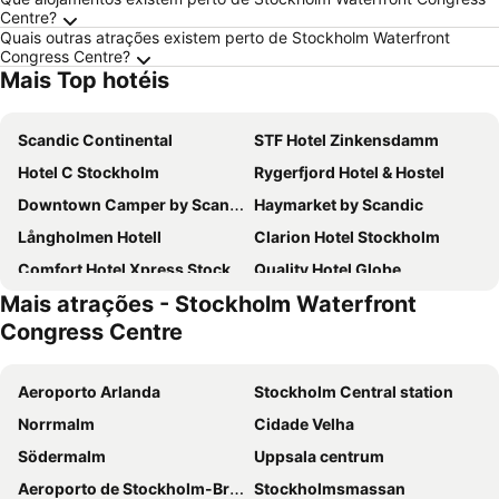
Centre?
Quais outras atrações existem perto de Stockholm Waterfront
Congress Centre?
Mais Top hotéis
Scandic Continental
STF Hotel Zinkensdamm
Hotel C Stockholm
Rygerfjord Hotel & Hostel
Downtown Camper by Scandic
Haymarket by Scandic
Långholmen Hotell
Clarion Hotel Stockholm
Comfort Hotel Xpress Stockholm Central
Quality Hotel Globe
Mais atrações - Stockholm Waterfront
Scandic No 53
Scandic Malmen
Congress Centre
At Six
Scandic Go Sankt Eriksgatan 20
Rex Petit
Castle House Inn
Aeroporto Arlanda
Stockholm Central station
Hotel Gio, BW Signature Collection
Hilton Stockholm Slussen
Norrmalm
Cidade Velha
Radisson Blu Royal Viking Hotel, Stockholm
Sheraton Stockholm Hotel
Södermalm
Uppsala centrum
Motel L Hammarby Sjöstad
Thon Partner Hotel Kungsbron
Aeroporto de Stockholm-Bromma
Stockholmsmassan
Scandic Grand Central
Best Western Hotel at 108