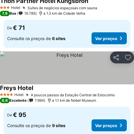
Thon Partner Hotel Kungsbron
Hotel
Suítes de negócios espaçosas com sauna
3 Estrelas
7,9
Boa
16.785
a 1.3 km de Cidade Velha
€ 71
De
Consulte os preços de
6 sites
Ver preços
Partilhar
Ad
Freys Hotel
Hotel
A poucos passos da Estação Central de Estocolmo
4 Estrelas
8,6
Excelente
7.994
a 1.1 km de Nobel Museum
€ 95
De
Consulte os preços de
9 sites
Ver preços