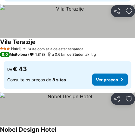
Partilhar
Ad
Vila Terazije
Ver preços
Hotel
Suíte com sala de estar separada
Ver preços
3 Estrelas
8,0
Muito boa
1.818
a 0.6 km de Studentski trg
€ 43
De
Consulte os preços de
8 sites
Ver preços
Partilhar
Ad
Nobel Design Hotel
Ver preços