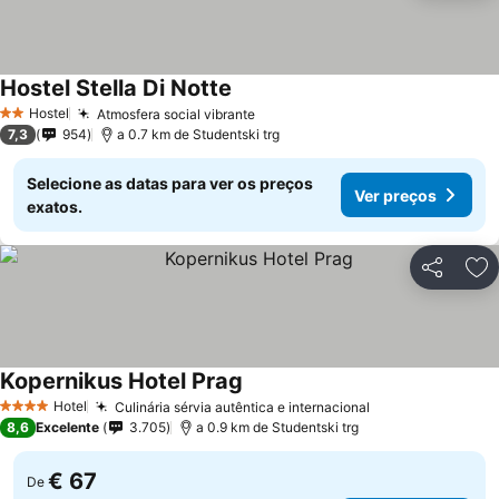
Hostel Stella Di Notte
Ver preços
Hostel
Atmosfera social vibrante
Ver preços
2 Estrelas
7,3
954
a 0.7 km de Studentski trg
Selecione as datas para ver os preços
Ver preços
exatos.
Partilhar
Ad
Kopernikus Hotel Prag
Ver preços
Hotel
Culinária sérvia autêntica e internacional
Ver preços
4 Estrelas
8,6
Excelente
3.705
a 0.9 km de Studentski trg
€ 67
De