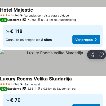
Hotel Majestic
Ver preços
Hotel
Varandas com vista para a cidade
Ver preços
4 Estrelas
8,5
Excelente
7.066
a 0.4 km de Studentski trg
€ 118
De
Consulte os preços de
8 sites
Ver preços
Partilhar
Ad
Luxury Rooms Velika Skadarlija
Ver preços
Hotel
Bar no local
Ver preços
4 Estrelas
9,0
Excelente
2.651
a 0.6 km de Studentski trg
€ 79
De