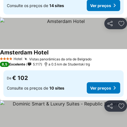
Consulte os preços de
14 sites
Ver preços
Partilhar
Ad
Amsterdam Hotel
Ver preços
Hotel
Vistas panorâmicas da orla de Belgrado
Ver preços
4 Estrelas
8,5
Excelente
5.117
a 0.5 km de Studentski trg
€ 102
De
Consulte os preços de
10 sites
Ver preços
Partilhar
Ad