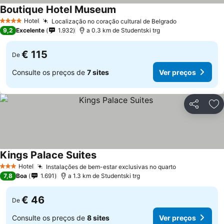
Boutique Hotel Museum
Ver preços
Hotel
Localização no coração cultural de Belgrado
Ver preços
4 Estrelas
9,2
Excelente
1.932
a 0.3 km de Studentski trg
€ 115
De
Consulte os preços de
7 sites
Ver preços
Partilhar
Ad
Kings Palace Suites
Ver preços
Hotel
Instalações de bem-estar exclusivas no quarto
Ver preços
3 Estrelas
7,8
Boa
1.691
a 1.3 km de Studentski trg
€ 46
De
Consulte os preços de
8 sites
Ver preços