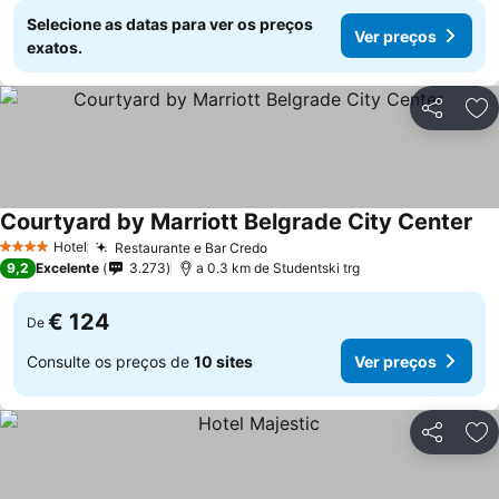
Selecione as datas para ver os preços
Ver preços
exatos.
Partilhar
Ad
Courtyard by Marriott Belgrade City Center
Ver
Hotel
Restaurante e Bar Credo
Ver preços
4 Estrelas
9,2
Excelente
3.273
a 0.3 km de Studentski trg
€ 124
De
Consulte os preços de
10 sites
Ver preços
Partilhar
Ad