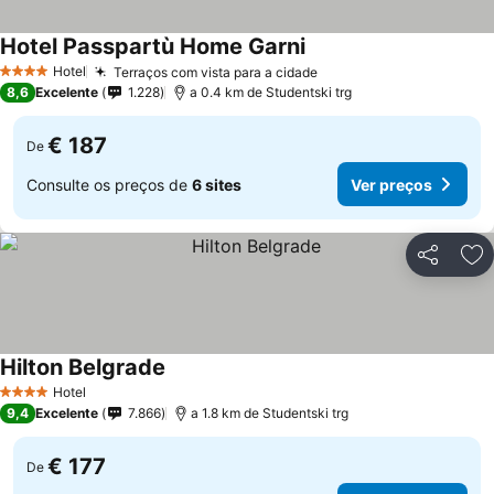
Hotel Passpartù Home Garni
Ver preços
Hotel
Terraços com vista para a cidade
Ver preços
4 Estrelas
8,6
Excelente
1.228
a 0.4 km de Studentski trg
€ 187
De
Consulte os preços de
6 sites
Ver preços
Partilhar
Ad
Hilton Belgrade
Ver preços
Hotel
4 Estrelas
9,4
Excelente
7.866
a 1.8 km de Studentski trg
€ 177
De