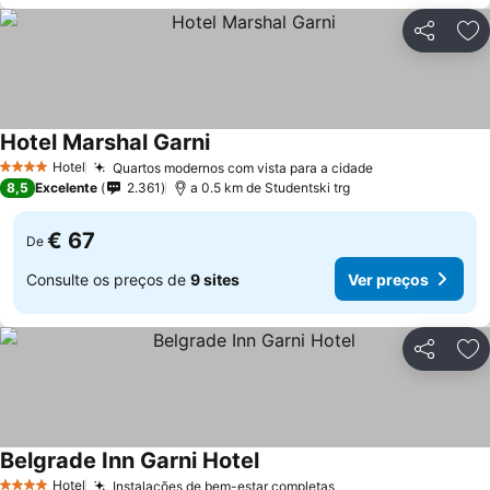
Partilhar
Ad
Hotel Marshal Garni
Ver preços
Hotel
Quartos modernos com vista para a cidade
Ver preços
4 Estrelas
8,5
Excelente
2.361
a 0.5 km de Studentski trg
€ 67
De
Consulte os preços de
9 sites
Ver preços
Partilhar
Ad
Belgrade Inn Garni Hotel
Ver preços
Hotel
Instalações de bem-estar completas
Ver preços