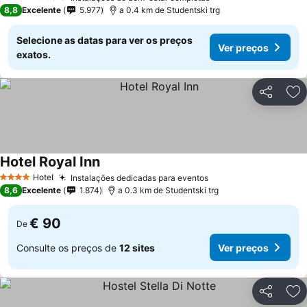
4 Estrelas
8,8
Excelente
5.977
a 0.4 km de Studentski trg
Selecione as datas para ver os preços
Ver preços
exatos.
Partilhar
Ad
Hotel Royal Inn
Ver preços
Hotel
Instalações dedicadas para eventos
Ver preços
4 Estrelas
8,6
Excelente
1.874
a 0.3 km de Studentski trg
€ 90
De
Consulte os preços de
12 sites
Ver preços
Partilhar
Ad