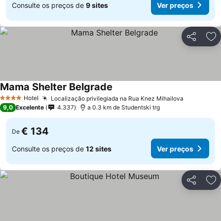
Consulte os preços de
9 sites
Ver preços
Partilhar
Ad
Mama Shelter Belgrade
Ver preços
Hotel
Localização privilegiada na Rua Knez Mihailova
Ver preço
4 Estrelas
9,0
Excelente
4.337
a 0.3 km de Studentski trg
€ 134
De
Consulte os preços de
12 sites
Ver preços
Partilhar
Ad