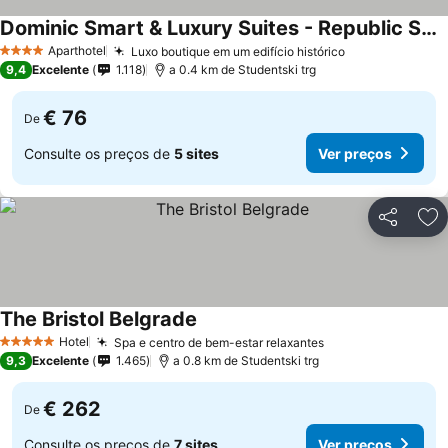
Dominic Smart & Luxury Suites - Republic Square
Ver preços
Aparthotel
Luxo boutique em um edifício histórico
Ver preços
4 Estrelas
9,4
Excelente
1.118
a 0.4 km de Studentski trg
€ 76
De
Consulte os preços de
5 sites
Ver preços
Partilhar
Ad
The Bristol Belgrade
Ver preços
Hotel
Spa e centro de bem-estar relaxantes
Ver preços
5 Estrelas
9,3
Excelente
1.465
a 0.8 km de Studentski trg
€ 262
De
Consulte os preços de
7 sites
Ver preços