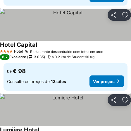
Partilhar
Ad
Hotel Capital
Ver preços
Hotel
Restaurante descontraído com tetos em arco
Ver preços
4 Estrelas
8,7
Excelente
3.035
a 0.2 km de Studentski trg
€ 98
De
Consulte os preços de
13 sites
Ver preços
Partilhar
Ad
Lumière Hotel