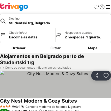
Favoritos
Iniciar
Me
Destino
Studentski trg, Belgrado
Check-in/out
Hóspedes e quartos
Escolha as datas
2 hóspedes, 1 quarto.
Ordenar
Filtrar
Mapa
Alojamentos em Belgrado perto de
Studentski trg
Como os pagamentos influenciam os resultados
Partilhar
Ad
City Nest Modern & Cozy Suites
Ver preços
Hotel
Conceito moderno de herança iugoslava
Ver preços
4 Estrelas