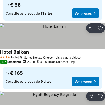
€ 58
De
Consulte os preços de
11 sites
Ver preços
Partilhar
Ad
Hotel Balkan
Ver preços
Hotel
Suítes Deluxe King com vista para a cidade
Ver preços
4 Estrelas
8,7
Excelente
2.911
a 0.6 km de Studentski trg
€ 165
De
Consulte os preços de
9 sites
Ver preços
Partilhar
Ad