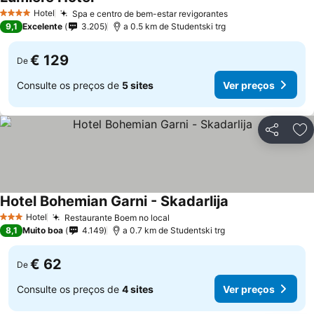
Ver preços
Hotel
Spa e centro de bem-estar revigorantes
Ver preços
4 Estrelas
9,1
Excelente
3.205
a 0.5 km de Studentski trg
€ 129
De
Consulte os preços de
5 sites
Ver preços
Partilhar
Ad
Hotel Bohemian Garni - Skadarlija
Ver preços
Hotel
Restaurante Boem no local
Ver preços
3 Estrelas
8,1
Muito boa
4.149
a 0.7 km de Studentski trg
€ 62
De
Consulte os preços de
4 sites
Ver preços