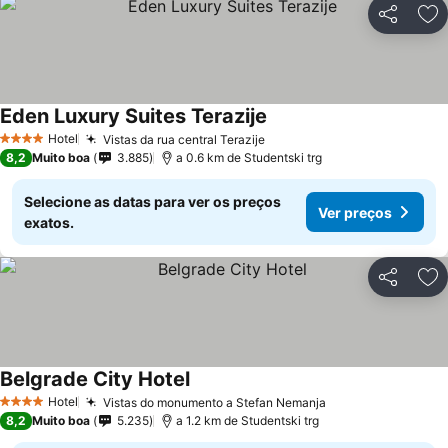
Partilhar
Ad
Eden Luxury Suites Terazije
Ver preços
Hotel
Vistas da rua central Terazije
Ver preços
4 Estrelas
8,2
Muito boa
3.885
a 0.6 km de Studentski trg
Selecione as datas para ver os preços
Ver preços
exatos.
Partilhar
Ad
Belgrade City Hotel
Ver preços
Hotel
Vistas do monumento a Stefan Nemanja
Ver preços
4 Estrelas
8,2
Muito boa
5.235
a 1.2 km de Studentski trg