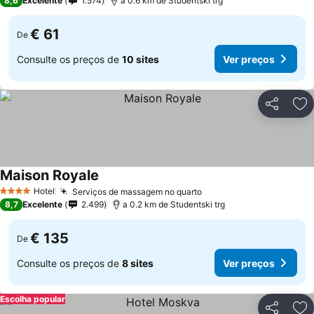
8,6
Excelente
1.574
a 0.6 km de Studentski trg
€ 61
De
Consulte os preços de
10 sites
Ver preços
Partilhar
Ad
Maison Royale
Ver preços
Hotel
Serviços de massagem no quarto
Ver preços
4 Estrelas
8,7
Excelente
2.499
a 0.2 km de Studentski trg
€ 135
De
Consulte os preços de
8 sites
Ver preços
Escolha popular