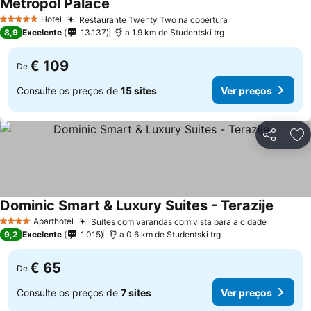
Metropol Palace
Ver preços
Hotel
Restaurante Twenty Two na cobertura
Ver preços
5 Estrelas
8,9
Excelente
13.137
a 1.9 km de Studentski trg
€ 109
De
Consulte os preços de
15 sites
Ver preços
Partilhar
Ad
Dominic Smart & Luxury Suites - Terazije
Ver pr
Aparthotel
Suítes com varandas com vista para a cidade
Ver pre
4 Estrelas
9,2
Excelente
1.015
a 0.6 km de Studentski trg
€ 65
De
Consulte os preços de
7 sites
Ver preços