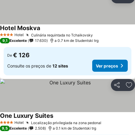
Partilhar
Ad
Hotel Moskva
Ver preços
Hotel
Culinária requintada no Tchaikovsky
Ver preços
4 Estrelas
9,1
Excelente
17.630
a 0.7 km de Studentski trg
€ 126
De
Consulte os preços de
12 sites
Ver preços
Partilhar
Ad
One Luxury Suites
Ver preços
Hotel
Localização privilegiada na zona pedonal
Ver preços
4 Estrelas
9,5
Excelente
2.508
a 0.1 km de Studentski trg