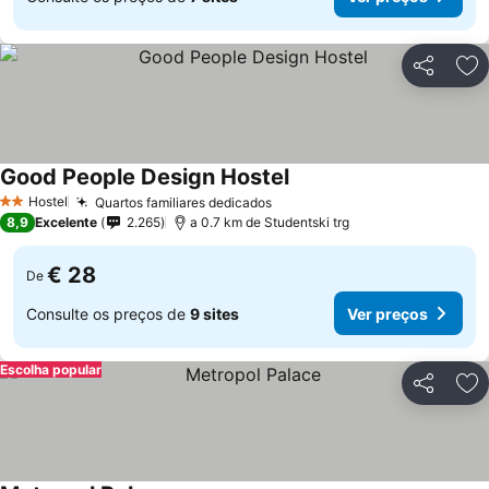
Partilhar
Ad
Good People Design Hostel
Ver preços
Hostel
Quartos familiares dedicados
Ver preços
2 Estrelas
8,9
Excelente
2.265
a 0.7 km de Studentski trg
€ 28
De
Consulte os preços de
9 sites
Ver preços
Escolha popular
Partilhar
Ad