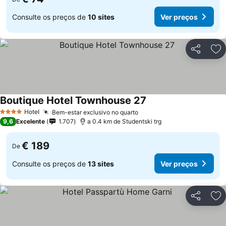
Consulte os preços de
10 sites
Ver preços
Partilhar
Ad
Boutique Hotel Townhouse 27
Ver preços
Hotel
Bem-estar exclusivo no quarto
Ver preços
4 Estrelas
9,6
Excelente
1.707
a 0.4 km de Studentski trg
€ 189
De
Consulte os preços de
13 sites
Ver preços
Partilhar
Ad