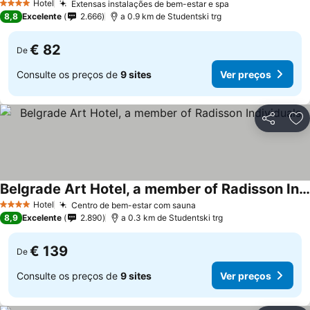
Hotel
Extensas instalações de bem-estar e spa
Ver preços
4 Estrelas
8,8
Excelente
2.666
a 0.9 km de Studentski trg
€ 82
De
Consulte os preços de
9 sites
Ver preços
Partilhar
Ad
Belgrade Art Hotel, a member of Radisson Individuals
Ver preços
Hotel
Centro de bem-estar com sauna
Ver preços
4 Estrelas
8,9
Excelente
2.890
a 0.3 km de Studentski trg
€ 139
De
Consulte os preços de
9 sites
Ver preços