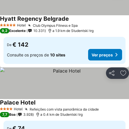
Hyatt Regency Belgrade
Ver preços
Hotel
Club Olympus Fitness e Spa
Ver preços
5 Estrelas
9,2
Excelente
10.331
a 1.9 km de Studentski trg
€ 142
De
Consulte os preços de
10 sites
Ver preços
Partilhar
Ad
Palace Hotel
Ver preços
Hotel
Refeições com vista panorâmica da cidade
Ver preços
4 Estrelas
7,7
Boa
3.928
a 0.4 km de Studentski trg
€ 74
De