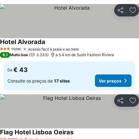
Partilhar
Ad
Hotel Alvorada
Ver preços
Hotel
Acesso fácil à praia e ao trem
Ver preços
3 Estrelas
8,1
Muito boa
3.333
a 5.4 km de Sushi Fashion Riviera
€ 43
De
Consulte os preços de
17 sites
Ver preços
Partilhar
Ad
Flag Hotel Lisboa Oeiras
Ver preços