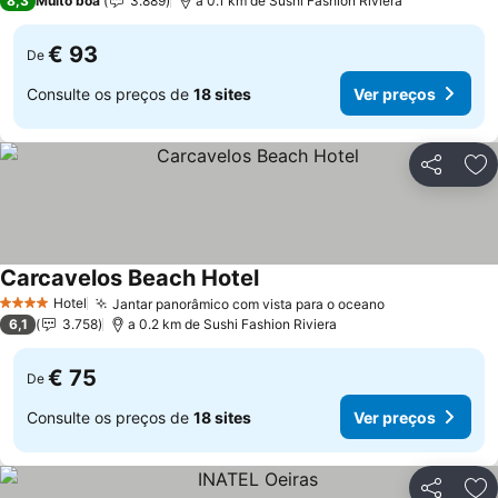
8,3
Muito boa
3.889
a 0.1 km de Sushi Fashion Riviera
€ 93
De
Consulte os preços de
18 sites
Ver preços
Partilhar
Ad
Carcavelos Beach Hotel
Ver preços
Hotel
Jantar panorâmico com vista para o oceano
Ver preços
4 Estrelas
6,1
3.758
a 0.2 km de Sushi Fashion Riviera
€ 75
De
Consulte os preços de
18 sites
Ver preços