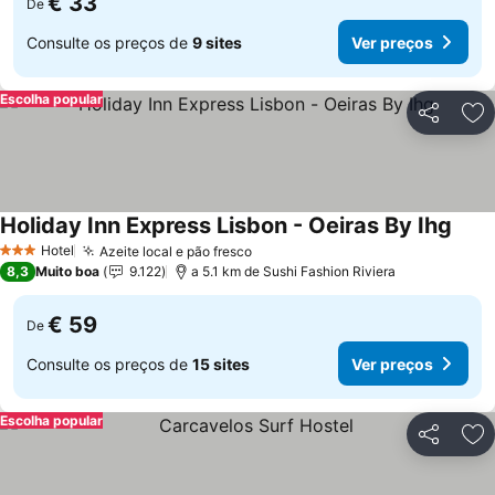
€ 33
De
Consulte os preços de
9 sites
Ver preços
Escolha popular
Partilhar
Ad
Holiday Inn Express Lisbon - Oeiras By Ihg
Ver 
Hotel
Azeite local e pão fresco
Ver preços
3 Estrelas
8,3
Muito boa
9.122
a 5.1 km de Sushi Fashion Riviera
€ 59
De
Consulte os preços de
15 sites
Ver preços
Escolha popular
Partilhar
Ad