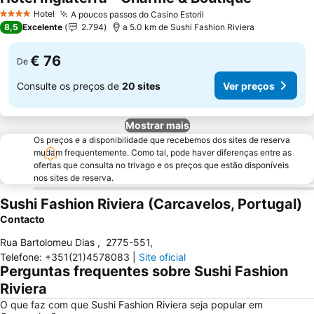
Ver preços
Hotel
A poucos passos do Casino Estoril
Ver preços
4 Estrelas
8,5
Excelente
2.794
a 5.0 km de Sushi Fashion Riviera
€ 76
De
Consulte os preços de
20 sites
Ver preços
Mostrar mais
Os preços e a disponibilidade que recebemos dos sites de reserva
mudam frequentemente. Como tal, pode haver diferenças entre as
ofertas que consulta no trivago e os preços que estão disponíveis
nos sites de reserva.
Sushi Fashion Riviera (Carcavelos, Portugal)
Contacto
Rua Bartolomeu Dias
,
2775-551
,
Telefone
:
+351(21)4578083
|
Site oficial
Perguntas frequentes sobre Sushi Fashion
Riviera
O que faz com que Sushi Fashion Riviera seja popular em