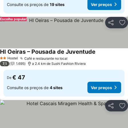
Consulte os preços de
19 sites
Ver preços
Escolha popular
Partilhar
Ad
HI Oeiras – Pousada de Juventude
Ver preços
Hostel
Café e restaurante no local
Ver preços
2 Estrelas
7,1
1.695
a 2.4 km de Sushi Fashion Riviera
€ 47
De
Consulte os preços de
4 sites
Ver preços
Partilhar
Ad