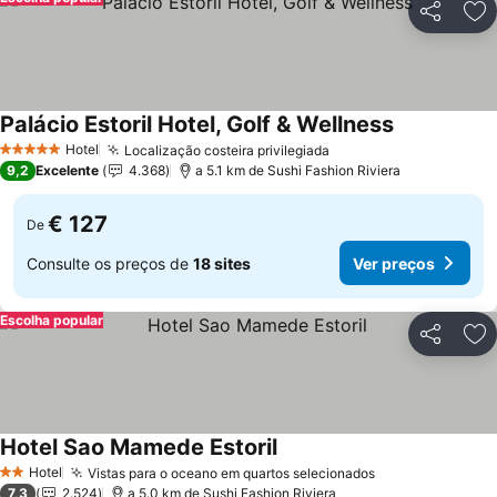
Partilhar
Ad
Palácio Estoril Hotel, Golf & Wellness
Ver preços
Hotel
Localização costeira privilegiada
Ver preços
5 Estrelas
9,2
Excelente
4.368
a 5.1 km de Sushi Fashion Riviera
€ 127
De
Consulte os preços de
18 sites
Ver preços
Escolha popular
Partilhar
Ad
Hotel Sao Mamede Estoril
Ver preços
Hotel
Vistas para o oceano em quartos selecionados
Ver preços
2 Estrelas
7,3
2.524
a 5.0 km de Sushi Fashion Riviera