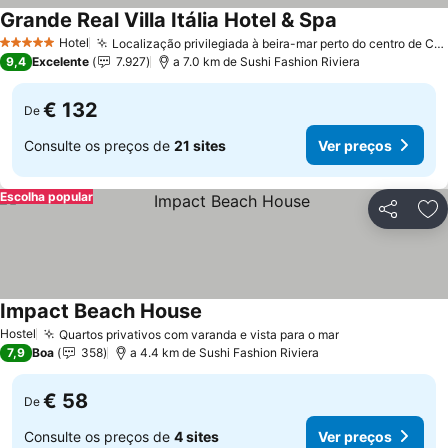
Grande Real Villa Itália Hotel & Spa
Ver preços
Hotel
Localização privilegiada à beira-mar perto do centro de Cascais
5 Estrelas
9,4
Excelente
7.927
a 7.0 km de Sushi Fashion Riviera
€ 132
De
Consulte os preços de
21 sites
Ver preços
Escolha popular
Partilhar
Ad
Impact Beach House
Ver preços
Hostel
Quartos privativos com varanda e vista para o mar
Ver preços
7,9
Boa
358
a 4.4 km de Sushi Fashion Riviera
€ 58
De
Consulte os preços de
4 sites
Ver preços