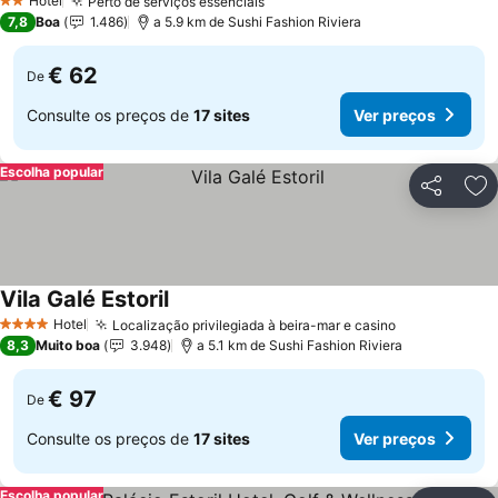
Hotel
Perto de serviços essenciais
Ver preços
2 Estrelas
7,8
Boa
1.486
a 5.9 km de Sushi Fashion Riviera
€ 62
De
Consulte os preços de
17 sites
Ver preços
Escolha popular
Partilhar
Ad
Vila Galé Estoril
Ver preços
Hotel
Localização privilegiada à beira-mar e casino
Ver preços
4 Estrelas
8,3
Muito boa
3.948
a 5.1 km de Sushi Fashion Riviera
€ 97
De
Consulte os preços de
17 sites
Ver preços
Escolha popular