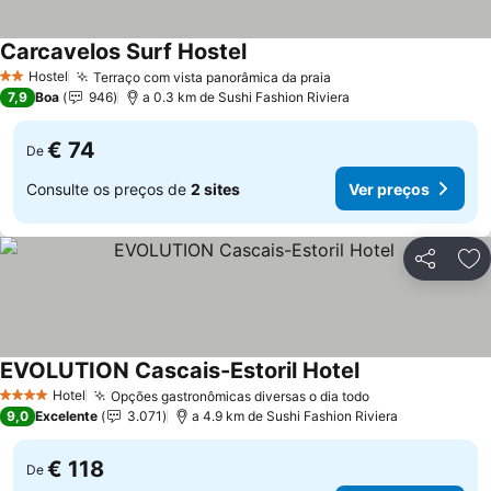
Carcavelos Surf Hostel
Ver preços
Hostel
Terraço com vista panorâmica da praia
Ver preços
2 Estrelas
7,9
Boa
946
a 0.3 km de Sushi Fashion Riviera
€ 74
De
Consulte os preços de
2 sites
Ver preços
Partilhar
Ad
EVOLUTION Cascais-Estoril Hotel
Ver preços
Hotel
Opções gastronômicas diversas o dia todo
Ver preços
4 Estrelas
9,0
Excelente
3.071
a 4.9 km de Sushi Fashion Riviera
€ 118
De