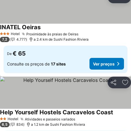
Partilhar
Ad
INATEL Oeiras
Ver preços
Hotel
Proximidade às praias de Oeiras
Ver preços
3 Estrelas
7,2
4.777
a 2.4 km de Sushi Fashion Riviera
€ 65
De
Consulte os preços de
17 sites
Ver preços
Partilhar
Ad
Help Yourself Hostels Carcavelos Coast
Ver pre
Hostel
Atividades e passeios variados
Ver preços
2 Estrelas
6,5
834
a 1.2 km de Sushi Fashion Riviera