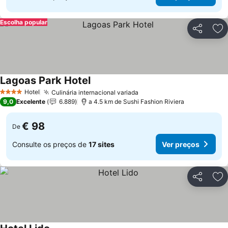
Escolha popular
Partilhar
Ad
Lagoas Park Hotel
Ver preços
Hotel
Culinária internacional variada
Ver preços
4 Estrelas
9,0
Excelente
6.889
a 4.5 km de Sushi Fashion Riviera
€ 98
De
Consulte os preços de
17 sites
Ver preços
Partilhar
Ad