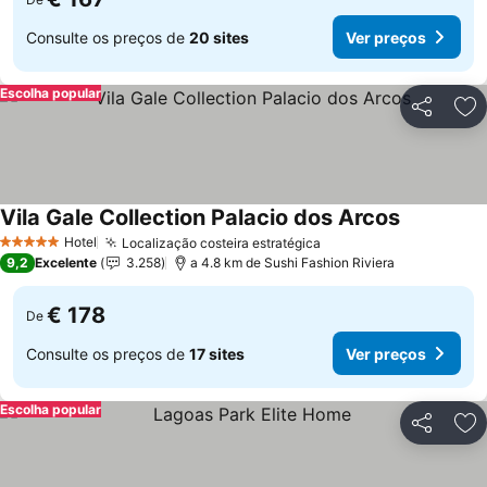
Consulte os preços de
20 sites
Ver preços
Escolha popular
Partilhar
Ad
Vila Gale Collection Palacio dos Arcos
Ver preço
Hotel
Localização costeira estratégica
Ver preços
5 Estrelas
9,2
Excelente
3.258
a 4.8 km de Sushi Fashion Riviera
€ 178
De
Consulte os preços de
17 sites
Ver preços
Escolha popular
Partilhar
Ad