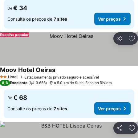
€ 34
De
Consulte os preços de
7 sites
Ver preços
Escolha popular
Partilhar
Ad
Moov Hotel Oeiras
Ver preços
Hotel
Estacionamento privado seguro e acessível
Ver preços
2 Estrelas
8,6
Excelente
3.656
a 5.0 km de Sushi Fashion Riviera
€ 68
De
Consulte os preços de
7 sites
Ver preços
Partilhar
Ad