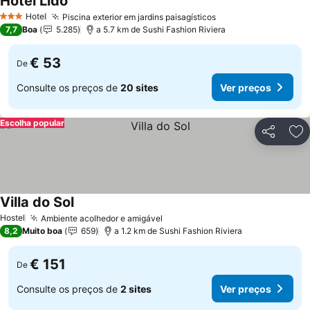
Hotel Lido
Ver preços
Hotel
Piscina exterior em jardins paisagísticos
Ver preços
3 Estrelas
7,7
Boa
5.285
a 5.7 km de Sushi Fashion Riviera
€ 53
De
Consulte os preços de
20 sites
Ver preços
Escolha popular
Partilhar
Ad
Villa do Sol
Ver preços
Hostel
Ambiente acolhedor e amigável
Ver preços
8,2
Muito boa
659
a 1.2 km de Sushi Fashion Riviera
€ 151
De
Consulte os preços de
2 sites
Ver preços