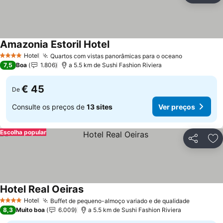
Amazonia Estoril Hotel
Ver preços
Hotel
Quartos com vistas panorâmicas para o oceano
Ver preços
4 Estrelas
7,5
Boa
1.806
a 5.5 km de Sushi Fashion Riviera
€ 45
De
Consulte os preços de
13 sites
Ver preços
Escolha popular
Partilhar
Ad
Hotel Real Oeiras
Ver preços
Hotel
Buffet de pequeno-almoço variado e de qualidade
Ver preç
4 Estrelas
8,3
Muito boa
6.009
a 5.5 km de Sushi Fashion Riviera