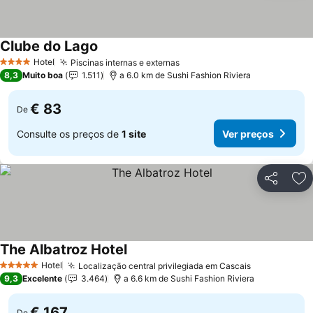
Clube do Lago
Ver preços
Hotel
Piscinas internas e externas
Ver preços
4 Estrelas
8,3
Muito boa
1.511
a 6.0 km de Sushi Fashion Riviera
€ 83
De
Consulte os preços de
1 site
Ver preços
Partilhar
Ad
The Albatroz Hotel
Ver preços
Hotel
Localização central privilegiada em Cascais
Ver preços
5 Estrelas
9,3
Excelente
3.464
a 6.6 km de Sushi Fashion Riviera
€ 167
De