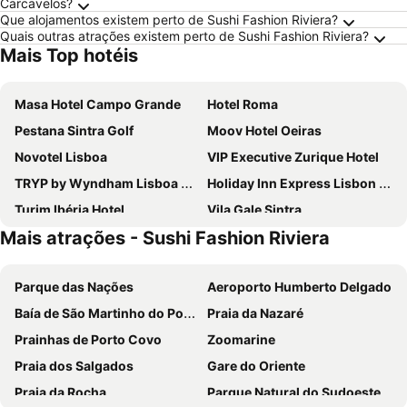
Carcavelos?
Que alojamentos existem perto de Sushi Fashion Riviera?
Quais outras atrações existem perto de Sushi Fashion Riviera?
Mais Top hotéis
Masa Hotel Campo Grande
Hotel Roma
Pestana Sintra Golf
Moov Hotel Oeiras
Novotel Lisboa
VIP Executive Zurique Hotel
TRYP by Wyndham Lisboa Caparica Mar
Holiday Inn Express Lisbon - Alfragide by IHG
Turim Ibéria Hotel
Vila Gale Sintra
Mais atrações - Sushi Fashion Riviera
VIP Executive Entrecampos Hotel
Selina Secret Garden Lisbon
Residencial Jardim Da Amadora
Holiday Inn Express Lisbon - Oeiras By Ihg
Parque das Nações
Aeroporto Humberto Delgado
Pestana Cascais
ibis Lisboa Jose Malhoa
Baía de São Martinho do Porto
Praia da Nazaré
ibis Lisboa Sintra
MS Aparthotel
Prainhas de Porto Covo
Zoomarine
Universo Romantico
Avenida Park
Praia dos Salgados
Gare do Oriente
INATEL Oeiras
Hotel Londres Estoril
Praia da Rocha
Parque Natural do Sudoeste Alentejano e Costa Vicentina
ibis Lisboa Alfragide
VIP Grand Lisboa Hotel & SPA