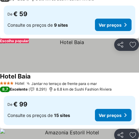
€ 59
De
Consulte os preços de
9 sites
Ver preços
Escolha popular
Partilhar
Ad
Hotel Baia
Ver preços
Hotel
Jantar no terraço de frente para o mar
Ver preços
4 Estrelas
8,7
Excelente
8.291
a 6.8 km de Sushi Fashion Riviera
€ 99
De
Consulte os preços de
15 sites
Ver preços
Partilhar
Ad