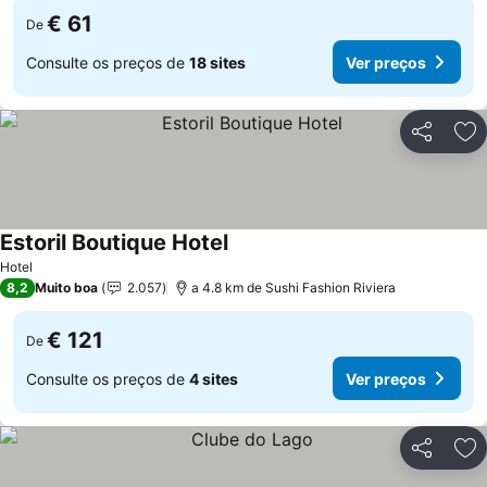
€ 61
De
Consulte os preços de
18 sites
Ver preços
Partilhar
Ad
Estoril Boutique Hotel
Ver preços
Hotel
8,2
Muito boa
2.057
a 4.8 km de Sushi Fashion Riviera
€ 121
De
Consulte os preços de
4 sites
Ver preços
Partilhar
Ad