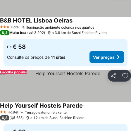
B&B HOTEL Lisboa Oeiras
Ver preços
Hotel
Iluminação ambiente colorida nos quartos
Ver preços
3 Estrelas
8,3
Muito boa
3.202
a 3.8 km de Sushi Fashion Riviera
€ 58
De
Consulte os preços de
11 sites
Ver preços
Escolha popular
Partilhar
Ad
Help Yourself Hostels Parede
Ver preços
Hostel
Terraço exterior relaxante
Ver preços
2 Estrelas
6,8
685
a 1.2 km de Sushi Fashion Riviera