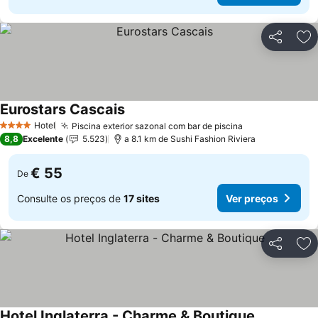
Partilhar
Ad
Eurostars Cascais
Ver preços
Hotel
Piscina exterior sazonal com bar de piscina
Ver preços
4 Estrelas
8,8
Excelente
5.523
a 8.1 km de Sushi Fashion Riviera
€ 55
De
Consulte os preços de
17 sites
Ver preços
Partilhar
Ad
Hotel Inglaterra - Charme & Boutique