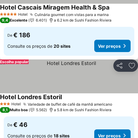
Hotel Cascais Miragem Health & Spa
Ver preços
Hotel
Culinária gourmet com vistas para a marina
Ver preços
5 Estrelas
9,4
Excelente
6.401
a 6.2 km de Sushi Fashion Riviera
€ 186
De
Consulte os preços de
20 sites
Ver preços
Escolha popular
Partilhar
Ad
Hotel Londres Estoril
Ver preços
Hotel
Variedade de buffet de café da manhã americano
Ver preços
3 Estrelas
8,1
Muito boa
5.562
a 5.8 km de Sushi Fashion Riviera
€ 46
De
Consulte os preços de
18 sites
Ver preços