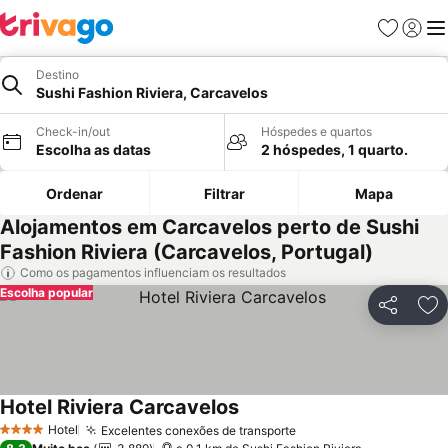
Favoritos
Iniciar
Me
Destino
Sushi Fashion Riviera, Carcavelos
Check-in/out
Hóspedes e quartos
Escolha as datas
2 hóspedes, 1 quarto.
Ordenar
Filtrar
Mapa
Alojamentos em Carcavelos perto de Sushi
Fashion Riviera (Carcavelos, Portugal)
Como os pagamentos influenciam os resultados
Escolha popular
Partilhar
Ad
Hotel Riviera Carcavelos
Ver preços
Hotel
Excelentes conexões de transporte
Ver preços
4 Estrelas