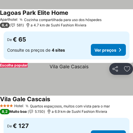
Lagoas Park Elite Home
Ver preços
Aparthotel
Cozinha compartilhada para uso dos hóspedes
Ver preços
6,4
581
a 4.7 km de Sushi Fashion Riviera
€ 65
De
Consulte os preços de
4 sites
Ver preços
Escolha popular
Partilhar
Ad
Vila Gale Cascais
Ver preços
Hotel
Quartos espaçosos, muitos com vista para o mar
Ver preço
4 Estrelas
8,2
Muito boa
5.150
a 6.9 km de Sushi Fashion Riviera
€ 127
De