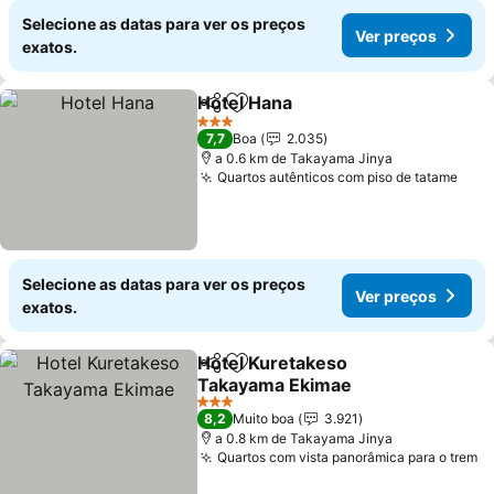
Selecione as datas para ver os preços
Ver preços
exatos.
Hotel Hana
Partilhar
Adicionar aos favoritos
Ver preços
3 Estrelas
7,7
Boa
2.035
a 0.6 km de Takayama Jinya
Quartos autênticos com piso de tatame
Ver 
Selecione as datas para ver os preços
Ver preços
exatos.
Hotel Kuretakeso
Partilhar
Adicionar aos favoritos
Takayama Ekimae
Ver preços
3 Estrelas
8,2
Muito boa
3.921
a 0.8 km de Takayama Jinya
Quartos com vista panorâmica para o trem
V