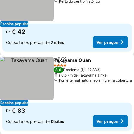
Perto do centro histórico
Ver preços
Escolha popular
€ 42
De
Consulte os preços de
7 sites
Ver preços
Takayama Ouan
Partilhar
Adicionar aos favoritos
Ver preço
4 Estrelas
8,6
Excelente
12.833
a 0.5 km de Takayama Jinya
Fonte termal natural ao ar livre na cobertura
Escolha popular
€ 83
De
Consulte os preços de
6 sites
Ver preços