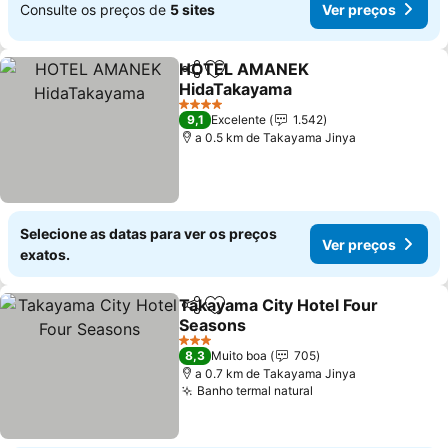
Consulte os preços de
5 sites
Ver preços
HOTEL AMANEK
Partilhar
Adicionar aos favoritos
HidaTakayama
Ver preços
4 Estrelas
9,1
Excelente
1.542
a 0.5 km de Takayama Jinya
Selecione as datas para ver os preços
Ver preços
exatos.
Takayama City Hotel Four
Partilhar
Adicionar aos favoritos
Seasons
Ver preços
3 Estrelas
8,3
Muito boa
705
a 0.7 km de Takayama Jinya
Banho termal natural
Ver preços