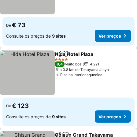
€ 73
De
Consulte os preços de
9 sites
Ver preços
Hida Hotel Plaza
Partilhar
Adicionar aos favoritos
Ver preço
4 Estrelas
8,4
Muito boa
4.221
a 0.8 km de Takayama Jinya
Piscina interior aquecida
Ver preços
€ 123
De
Consulte os preços de
9 sites
Ver preços
Chisun Grand Takayama