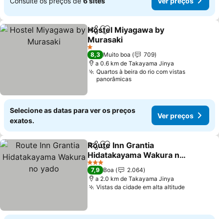
Consulte os preços de
6 sites
Ver preços
Hostel Miyagawa by
Partilhar
Adicionar aos favoritos
Murasaki
Ver preços
1 Estrelas
8,3
Muito boa
709
a 0.6 km de Takayama Jinya
Quartos à beira do rio com vistas
panorâmicas
Selecione as datas para ver os preços
Ver preços
exatos.
Route Inn Grantia
Partilhar
Adicionar aos favoritos
Hidatakayama Wakura no
yado
Ver preços
3 Estrelas
7,9
Boa
2.064
a 2.0 km de Takayama Jinya
Vistas da cidade em alta altitude
Ver preç