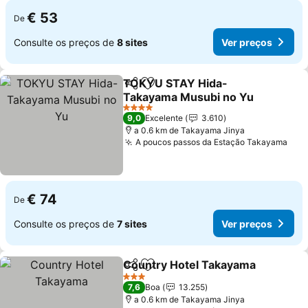
€ 53
De
Consulte os preços de
8 sites
Ver preços
TOKYU STAY Hida-
Partilhar
Adicionar aos favoritos
Takayama Musubi no Yu
Ver preços
4 Estrelas
9,0
Excelente
3.610
a 0.6 km de Takayama Jinya
A poucos passos da Estação Takayama
Ver
€ 74
De
Consulte os preços de
7 sites
Ver preços
Country Hotel Takayama
Partilhar
Adicionar aos favoritos
V
3 Estrelas
7,6
Boa
13.255
a 0.6 km de Takayama Jinya