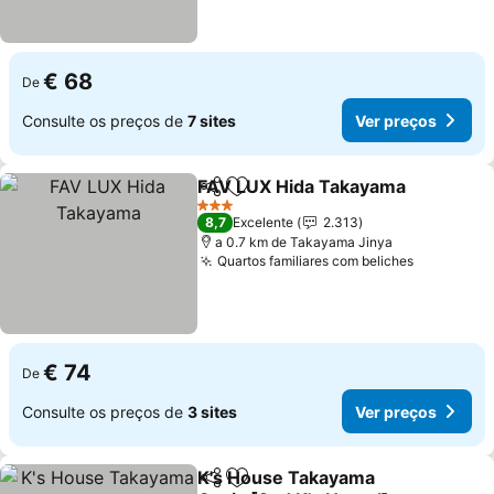
€ 68
De
Consulte os preços de
7 sites
Ver preços
FAV LUX Hida Takayama
Partilhar
Adicionar aos favoritos
Ve
3 Estrelas
8,7
Excelente
2.313
a 0.7 km de Takayama Jinya
Quartos familiares com beliches
Ver preço
€ 74
De
Consulte os preços de
3 sites
Ver preços
K's House Takayama
Partilhar
Adicionar aos favoritos