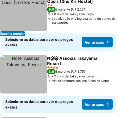
Oasis [2nd K's Hostel]
Ver preços
2 Estrelas
9,0
Excelente
2.231
a 0.6 km de Takayama Jinya
Localização privilegiada perto do centro de
transportes
Escolha popular
Selecione as datas para ver os preços
Ver preços
exatos.
Hotel Associa Takayama
Partilhar
Adicionar aos favoritos
Resort
Ver preços
4 Estrelas
8,6
Excelente
4.757
a 2.3 km de Takayama Jinya
Vistas panorâmicas dos Alpes do Norte
Ver 
Selecione as datas para ver os preços
Ver preços
exatos.