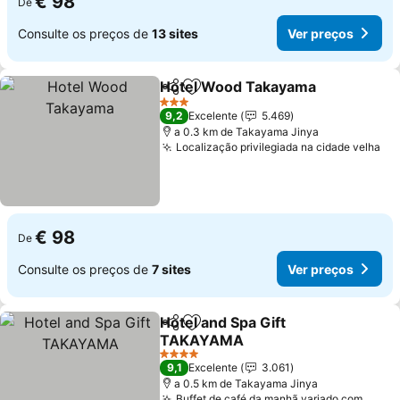
€ 98
De
Consulte os preços de
13 sites
Ver preços
Hotel Wood Takayama
Partilhar
Adicionar aos favoritos
Ver
3 Estrelas
9,2
Excelente
5.469
a 0.3 km de Takayama Jinya
Localização privilegiada na cidade velha
Ve
€ 98
De
Consulte os preços de
7 sites
Ver preços
Hotel and Spa Gift
Partilhar
Adicionar aos favoritos
TAKAYAMA
Ver preços
4 Estrelas
9,1
Excelente
3.061
a 0.5 km de Takayama Jinya
Buffet de café da manhã variado com