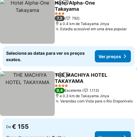
Hotel Alpha-One
Partilhar
Adicionar aos favoritos
Takayama
Ver preços
3 Estrelas
7,2
792
a 0.4 km de Takayama Jinya
Estadia acessível em uma área popular
Ver 
Selecione as datas para ver os preços
Ver preços
exatos.
THE MACHIYA HOTEL
Partilhar
Adicionar aos favoritos
TAKAYAMA
Ver preços
4 Estrelas
9,4
Excelente
1.113
a 0.3 km de Takayama Jinya
Varandas com Vista para o Rio Disponíveis
V
€ 155
De