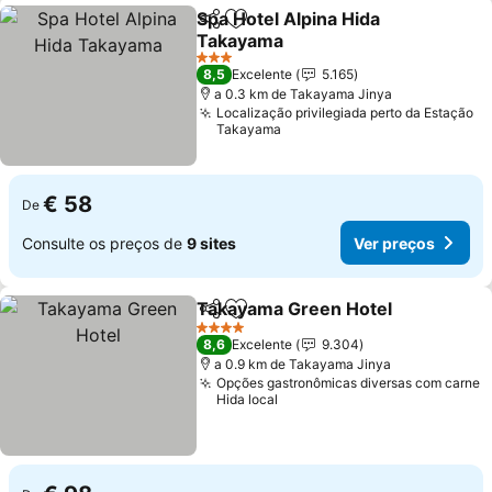
Spa Hotel Alpina Hida
Partilhar
Adicionar aos favoritos
Takayama
Ver preços
3 Estrelas
8,5
Excelente
5.165
a 0.3 km de Takayama Jinya
Localização privilegiada perto da Estação
Takayama
€ 58
De
Consulte os preços de
9 sites
Ver preços
Takayama Green Hotel
Partilhar
Adicionar aos favoritos
Ver
4 Estrelas
8,6
Excelente
9.304
a 0.9 km de Takayama Jinya
Opções gastronômicas diversas com carne
Hida local