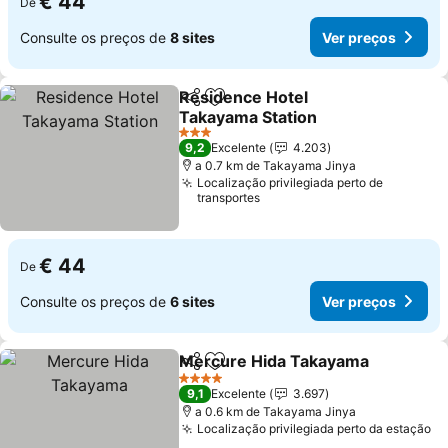
€ 44
De
Consulte os preços de
8 sites
Ver preços
Residence Hotel
Partilhar
Adicionar aos favoritos
Takayama Station
Ver preços
3 Estrelas
9,2
Excelente
4.203
a 0.7 km de Takayama Jinya
Localização privilegiada perto de
transportes
€ 44
De
Consulte os preços de
6 sites
Ver preços
Mercure Hida Takayama
Partilhar
Adicionar aos favoritos
V
4 Estrelas
9,1
Excelente
3.697
a 0.6 km de Takayama Jinya
Localização privilegiada perto da estação
Ve