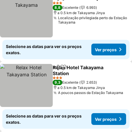
Partilhar
Adicionar aos favoritos
V
3 Estrelas
8,8
Excelente
6.993
a 0.5 km de Takayama Jinya
Localização privilegiada perto da Estação
Takayama
Selecione as datas para ver os preços
Ver preços
exatos.
Relax Hotel Takayama
Partilhar
Adicionar aos favoritos
Station
Ver preços
3 Estrelas
9,3
Excelente
2.653
a 0.5 km de Takayama Jinya
A poucos passos da Estação Takayama
Ver
Selecione as datas para ver os preços
Ver preços
exatos.