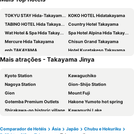
TOKYU STAY Hida-Takayama Musubi no Yu
KOKO HOTEL Hidatakayama
TABINO HOTEL Hida Takayama
Country Hotel Takayama
Wat Hotel & Spa Hida Takayama
Spa Hotel Alpina Hida Takayama
Mercure Hida Takayama
Chisun Grand Takayama
eph TAKAYAMA
Hotel Kuretakeso Takayama Ekimae
Mais atrações - Takayama Jinya
Hida Takayama Washington Hotel Plaza
Hida Hotel Plaza
FAV LUX Hida Takayama
THE MACHIYA HOTEL TAKAYAMA
Kyoto Station
Kawaguchiko
Residence Hotel Takayama Station
hotel around TAKAYAMA, an Ascend Collection Hotel
Nagoya Station
Gion-Shijo Station
fav HIDATAKAYAMA
Super Hotel Hida Takayama
Gion
Mount Fuji
Hotel Associa Takayama Resort
Hotel and Spa Gift TAKAYAMA
Gotemba Premium Outlets
Hakone Yumoto hot spring
Route Inn Grantia Hidatakayama Wakura no yado
Hotel Wood Takayama
Shirakawa-go historic village
Kawaguchi Lake
cup of tea ensemble
Jas Hotel Takayama
Irago Kou Ryokaku Terminal
Higashiyama
HOTEL AMANEK HidaTakayama
Relax Hotel Takayama Station
Kawaramachi Station
Nakagyo
Hotel Hana
HOTEL AMANEK HidaTakayama
Comparador de Hotéis
Ásia
Japão
Chubu e Hokuriku