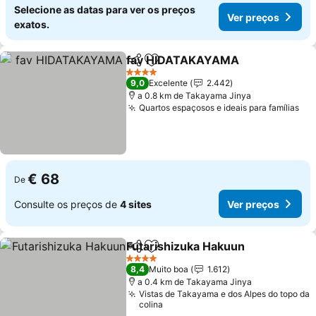
Selecione as datas para ver os preços
Ver preços
exatos.
fav HIDATAKAYAMA
Partilhar
Adicionar aos favoritos
Ver p
4 Estrelas
9,0
Excelente
2.442
a 0.8 km de Takayama Jinya
Quartos espaçosos e ideais para famílias
Ver
€ 68
De
Consulte os preços de
4 sites
Ver preços
Futarishizuka Hakuun
Partilhar
Adicionar aos favoritos
Ver 
4 Estrelas
8,4
Muito boa
1.612
a 0.4 km de Takayama Jinya
Vistas de Takayama e dos Alpes do topo da
colina