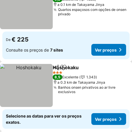
a 0.1 km de Takayama Jinya
Quartos espaçosos com opções de onsen
privado
€ 225
De
Consulte os preços de
7 sites
Ver preços
Hoshokaku
Partilhar
Adicionar aos favoritos
Ver preços
3 Estrelas
8,5
Excelente
1.343
a 0.3 km de Takayama Jinya
Banhos onsen privativos ao ar livre
exclusivos
Selecione as datas para ver os preços
Ver preços
exatos.