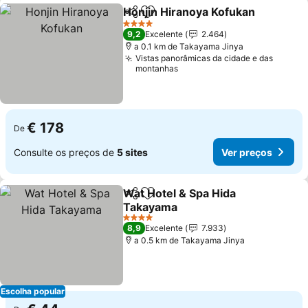
Honjin Hiranoya Kofukan
Partilhar
Adicionar aos favoritos
V
4 Estrelas
9,2
Excelente
2.464
a 0.1 km de Takayama Jinya
Vistas panorâmicas da cidade e das
montanhas
€ 178
De
Consulte os preços de
5 sites
Ver preços
Wat Hotel & Spa Hida
Partilhar
Adicionar aos favoritos
Takayama
Ver preços
4 Estrelas
8,9
Excelente
7.933
a 0.5 km de Takayama Jinya
Escolha popular