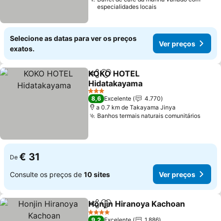
especialidades locais
Selecione as datas para ver os preços
Ver preços
exatos.
KOKO HOTEL
Partilhar
Adicionar aos favoritos
Hidatakayama
Ver preços
3 Estrelas
8,6
Excelente
4.770
a 0.7 km de Takayama Jinya
Banhos termais naturais comunitários
Ver p
€ 31
De
Consulte os preços de
10 sites
Ver preços
Honjin Hiranoya Kachoan
Partilhar
Adicionar aos favoritos
V
4 Estrelas
9,2
Excelente
1.886