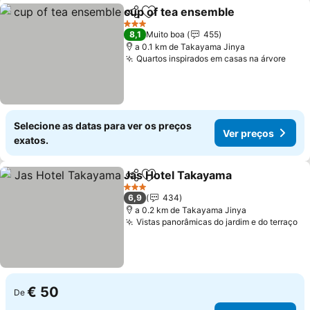
cup of tea ensemble
Partilhar
Adicionar aos favoritos
Ver p
3 Estrelas
8,1
Muito boa
455
a 0.1 km de Takayama Jinya
Quartos inspirados em casas na árvore
Ver 
Selecione as datas para ver os preços
Ver preços
exatos.
Jas Hotel Takayama
Partilhar
Adicionar aos favoritos
Ver pr
3 Estrelas
6,9
434
a 0.2 km de Takayama Jinya
Vistas panorâmicas do jardim e do terraço
Ve
€ 50
De