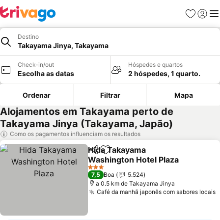
Favoritos
Iniciar
Me
Destino
Takayama Jinya, Takayama
Check-in/out
Hóspedes e quartos
Escolha as datas
2 hóspedes, 1 quarto.
Ordenar
Filtrar
Mapa
Alojamentos em Takayama perto de
Takayama Jinya (Takayama, Japão)
Como os pagamentos influenciam os resultados
Hida Takayama
Partilhar
Adicionar aos favoritos
Washington Hotel Plaza
Ver preços
3 Estrelas
7,5
Boa
5.524
a 0.5 km de Takayama Jinya
Café da manhã japonês com sabores locais
V