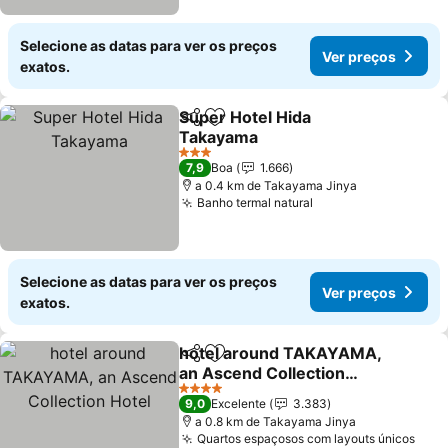
Selecione as datas para ver os preços
Ver preços
exatos.
Super Hotel Hida
Partilhar
Adicionar aos favoritos
Takayama
Ver preços
3 Estrelas
7,9
Boa
1.666
a 0.4 km de Takayama Jinya
Banho termal natural
Ver preços
Selecione as datas para ver os preços
Ver preços
exatos.
hotel around TAKAYAMA,
Partilhar
Adicionar aos favoritos
an Ascend Collection
Hotel
Ver preços
4 Estrelas
9,0
Excelente
3.383
a 0.8 km de Takayama Jinya
Quartos espaçosos com layouts únicos
Ver 