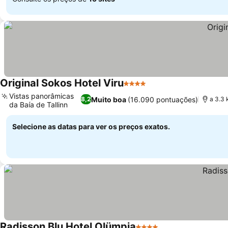
Original Sokos Hotel Viru
4 Estrelas
Vistas panorâmicas
Muito boa
(16.090 pontuações)
8,2
a 3.3 
da Baía de Tallinn
Selecione as datas para ver os preços exatos.
Radisson Blu Hotel Olümpia