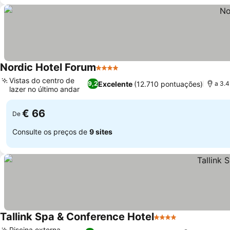
Nordic Hotel Forum
4 Estrelas
Vistas do centro de
Excelente
(12.710 pontuações)
9,2
a 3.4
lazer no último andar
€ 66
De
Consulte os preços de
9 sites
Tallink Spa & Conference Hotel
4 Estrelas
Piscina externa