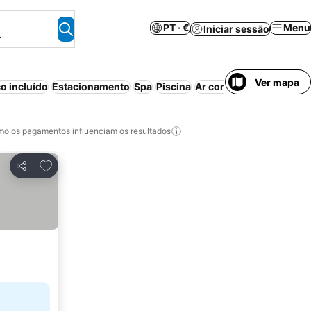
PT · €
Menu
Iniciar sessão
.
Ver mapa
 incluído
Estacionamento
Spa
Piscina
Ar condicionado
Aparth
o os pagamentos influenciam os resultados
Adicionar aos favoritos
Partilhar