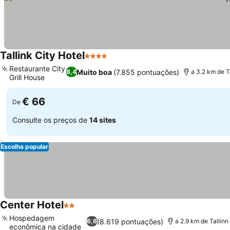
Tallink City Hotel
4 Estrelas
Restaurante City
Muito boa
(7.855 pontuações)
8,4
a 3.2 km de Ta
Grill House
€ 66
De
Consulte os preços de
14 sites
Escolha popular
Center Hotel
2 Estrelas
Hospedagem
(8.619 pontuações)
6,6
a 2.9 km de Tallinn 
econômica na cidade