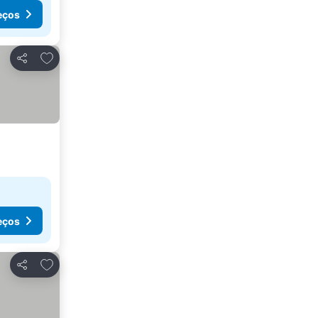
eços
Adicionar aos favoritos
Partilhar
eços
Adicionar aos favoritos
Partilhar