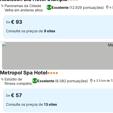
4 Estrelas
Panoramas da Cidade
Excelente
(12.929 pontuações)
8,6
a 
Velha em andares altos
€ 93
De
Consulte os preços de
9 sites
Metropol Spa Hotel
4 Estrelas
Estúdio de
Excelente
(8.082 pontuações)
8,8
a 3.5 km de Ta
fitness completo
€ 57
De
Consulte os preços de
13 sites