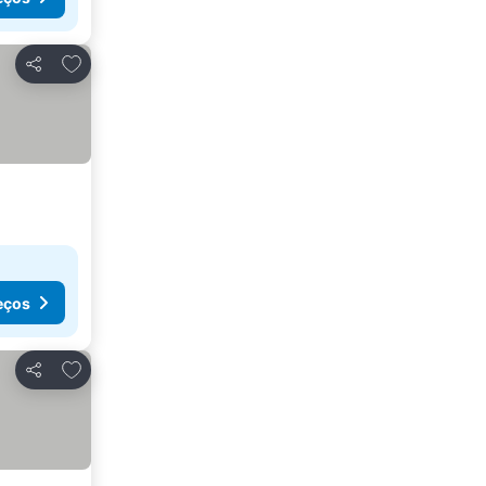
Adicionar aos favoritos
Partilhar
eços
Adicionar aos favoritos
Partilhar