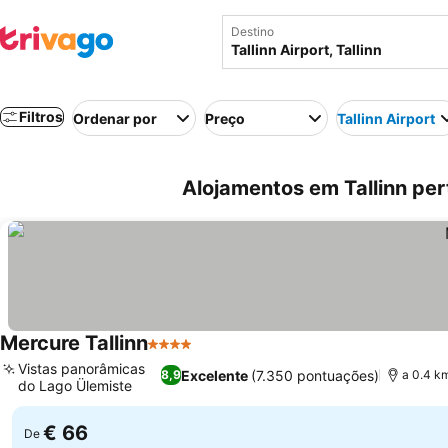
Destino
Filtros
Ordenar por
Preço
Tallinn Airport
Alojamentos em Tallinn perto
Mercure Tallinn
4 Estrelas
Vistas panorâmicas
Excelente
(7.350 pontuações)
8,9
a 0.4 km
do Lago Ülemiste
€ 66
De