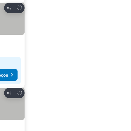
Adicionar aos favoritos
Partilhar
eços
Adicionar aos favoritos
Partilhar