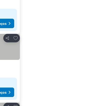
eços
Adicionar aos favoritos
Partilhar
eços