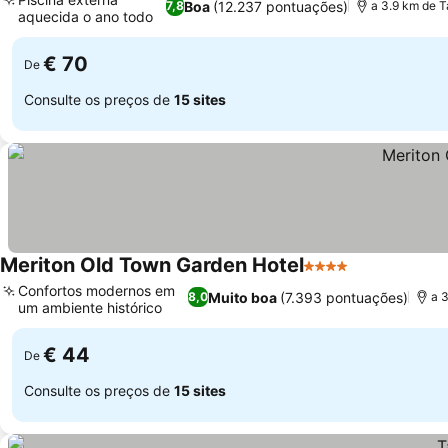
Boa
(12.237 pontuações)
7,8
a 3.9 km de Ta
aquecida o ano todo
€ 70
De
Consulte os preços de
15 sites
Meriton Old Town Garden Hotel
4 Estrelas
Confortos modernos em
Muito boa
(7.393 pontuações)
8,0
a 3
um ambiente histórico
€ 44
De
Consulte os preços de
15 sites