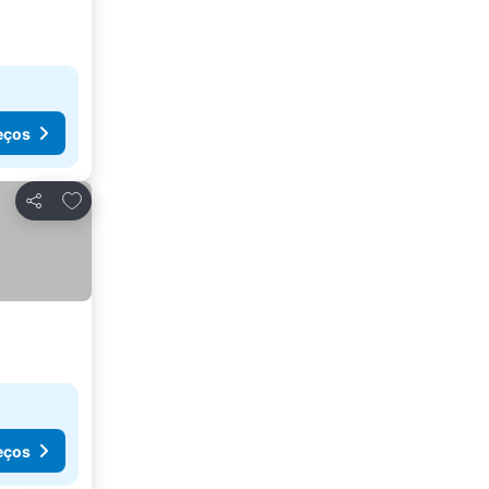
eços
Adicionar aos favoritos
Partilhar
eços