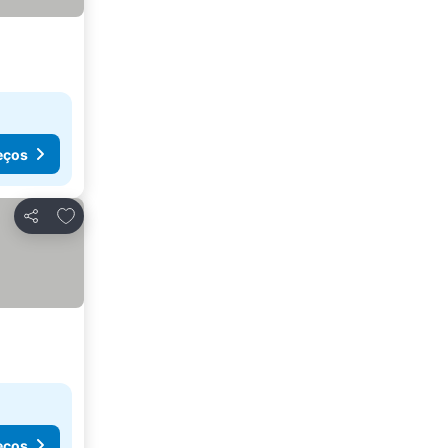
eços
Adicionar aos favoritos
Partilhar
eços