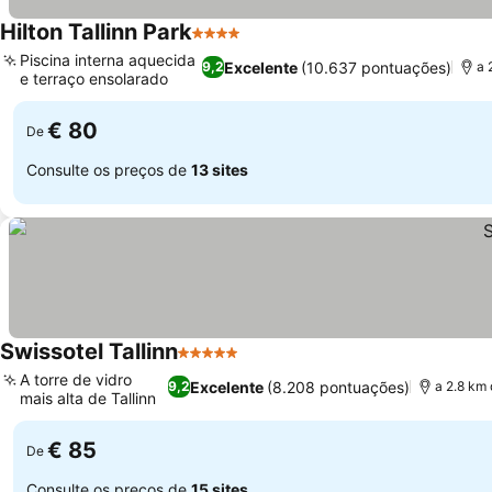
Hilton Tallinn Park
4 Estrelas
Piscina interna aquecida
Excelente
(10.637 pontuações)
9,2
a 
e terraço ensolarado
€ 80
De
Consulte os preços de
13 sites
Swissotel Tallinn
5 Estrelas
A torre de vidro
Excelente
(8.208 pontuações)
9,2
a 2.8 km 
mais alta de Tallinn
€ 85
De
Consulte os preços de
15 sites