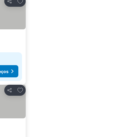
Adicionar aos favoritos
Partilhar
eços
Adicionar aos favoritos
Partilhar